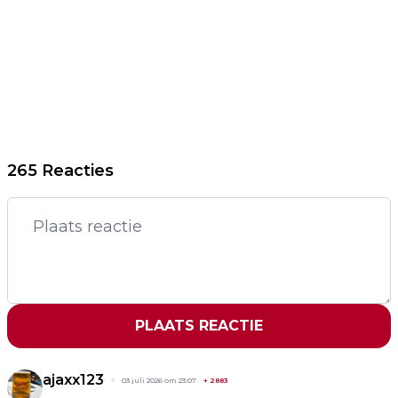
265 Reacties
PLAATS REACTIE
ajaxx123
03 juli 2026 om 23:07
+
2883