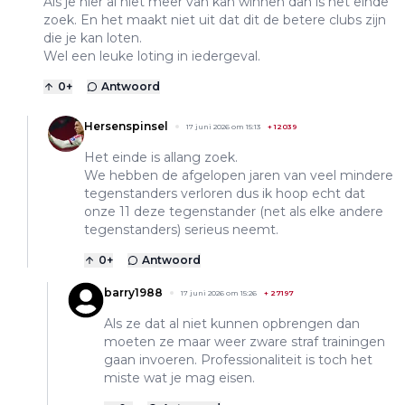
Als je hier al niet meer van kan winnen dan is het einde
zoek. En het maakt niet uit dat dit de betere clubs zijn
die je kan loten.
Wel een leuke loting in iedergeval.
0
+
Antwoord
Hersenspinsel
17 juni 2026 om 15:13
+
12039
Het einde is allang zoek.
We hebben de afgelopen jaren van veel mindere
tegenstanders verloren dus ik hoop echt dat
onze 11 deze tegenstander (net als elke andere
tegenstanders) serieus neemt.
0
+
Antwoord
barry1988
17 juni 2026 om 15:26
+
27197
Als ze dat al niet kunnen opbrengen dan
moeten ze maar weer zware straf trainingen
gaan invoeren. Professionaliteit is toch het
miste wat je mag eisen.