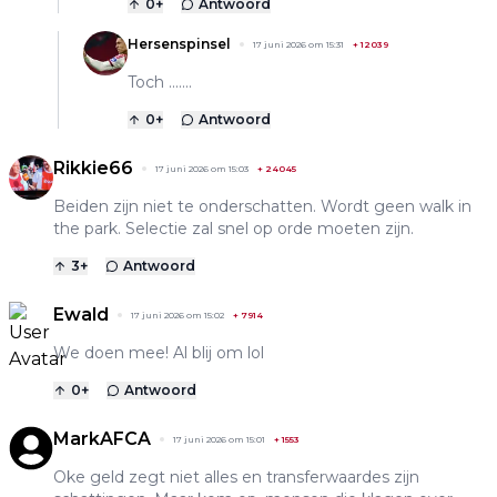
0
+
Antwoord
Hersenspinsel
17 juni 2026 om 15:31
+
12039
Toch .......
0
+
Antwoord
Rikkie66
17 juni 2026 om 15:03
+
24045
Beiden zijn niet te onderschatten. Wordt geen walk in
the park. Selectie zal snel op orde moeten zijn.
3
+
Antwoord
Ewald
17 juni 2026 om 15:02
+
7914
We doen mee! Al blij om lol
0
+
Antwoord
MarkAFCA
17 juni 2026 om 15:01
+
1553
Oke geld zegt niet alles en transferwaardes zijn