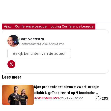
Ajax
Conference League
Loting Conference League
Bart Veenstra
Hoofdredacteur Ajax Showtime
Bekijk berichten van de auteur
Lees meer
Ajax presenteert nieuwe zwart-oranje
uitshirt: geïnspireerd op 9 iconische
295
momenten uit clubhistorie
HOOFDNIEUWS
•
23 jul. om 10:00