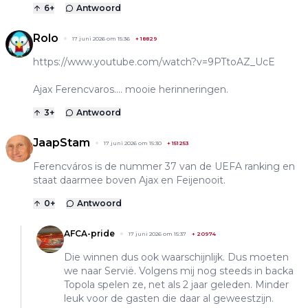
6
+
Antwoord
Rolo
17 juni 2026 om 15:36
+
18829
https://www.youtube.com/watch?v=9PTtoAZ_UcE
Ajax Ferencvaros.... mooie herinneringen.
3
+
Antwoord
JaapStam
17 juni 2026 om 15:30
+
151253
Ferencváros is de nummer 37 van de UEFA ranking en
staat daarmee boven Ajax en Feijenooit.
0
+
Antwoord
AFCA-pride
17 juni 2026 om 15:37
+
20974
Die winnen dus ook waarschijnlijk. Dus moeten
we naar Servië. Volgens mij nog steeds in backa
Topola spelen ze, net als 2 jaar geleden. Minder
leuk voor de gasten die daar al geweestzijn.