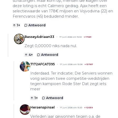
schattingen. Maar kom op, mensen die klagen over
deze loting is echt Calimero gedrag. Ajax heeft een
selectiewaarde van 178€ miljoen en Vojvodvina (22) en
Ferencvaros (45) beduidend minder.
1
+
Antwoord
BasseyAdriaan33
17 juni 2026 om 15:02
+
17631
Zegt 0,00000 niks nada nul.
4
+
Antwoord
7172AFCA7395
17 juni 2026 om 15:08
+
13787
Inderdaad. Ter indicatie; Die Serviers wonnen
vorig seizoen twee competitie-wedstrijden
tegen kampioen Rode Ster Dat zegt iets
meer
1
+
Antwoord
Hersenspinsel
17 juni 2026 om 15:20
+
12039
Verleden jaar gewonnen tegen o.a. de