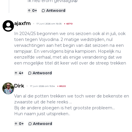
Ik heb erom gevraagd😬
0
+
Antwoord
ajaxfm
17 juni 2026 om 16:05
+
4570
In 2024/25 begonnen we ons seizoen ook al in juli, ook
toen tegen Vojvodina. 2 matige wedstrijden, nul
verwachtingen aan het begin van dat seizoen na een
rampjaar. En vervolgens bijna kampioen. Hopelijk nu
eenzelfde verhaal, met als enige verandering dat we
een mogelijke titel dit keer wél over de streep trekken
4
+
Antwoord
Dirk
17 juni 2026 om 15:54
+
8920
Van al die potten trekken we toch weer de bekenste en
zwaarste uit de hele reeks ...
Bij de andere ploegen is het grootste probleem...
Hun naam juist uitspreken..
0
+
Antwoord