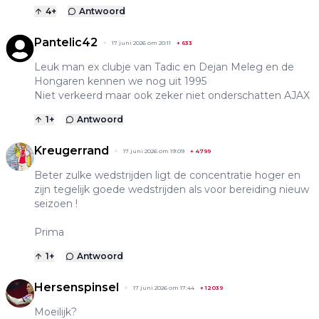
4
+
Antwoord
Pantelic42
17 juni 2026 om 20:11
+
633
Leuk man ex clubje van Tadic en Dejan Meleg en de
Hongaren kennen we nog uit 1995
Niet verkeerd maar ook zeker niet onderschatten AJAX
1
+
Antwoord
Kreugerrand
17 juni 2026 om 19:09
+
4799
Beter zulke wedstrijden ligt de concentratie hoger en
zijn tegelijk goede wedstrijden als voor bereiding nieuw
seizoen !
Prima
1
+
Antwoord
Hersenspinsel
17 juni 2026 om 17:44
+
12039
Moeilijk?