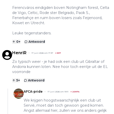
Ferencváros eindigden boven Notingham forest, Celta
de Vigo, Celtic, Rode ster Belgrado, Paok S.,
Fenerbahçe en ruim boven losers zoals Feijenoord,
Kowet en Utrecht.
Leuke tegenstanders.
0
+
Antwoord
HenriR
17 juni 2026 om 17:37
+
597
Zo typisch weer - je had ook een club uit Gibraltar of
Andorra kunnen loten. Nee hoor toch eentje uit de EL
voorronde
5
+
Antwoord
AFCA-pride
17 juni 2026 om 19:11
+
20974
We krijgen hoogstwaarschijnlijk een club uit
Servië, moet dan toch gewoon goed komen.
Angst allemaal hier, zullen we ons anders gelijk