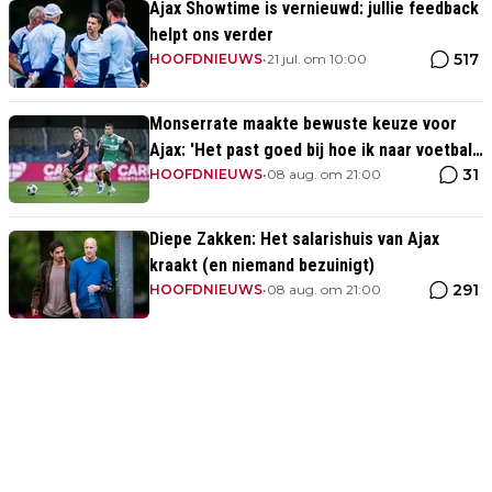
Ajax Showtime is vernieuwd: jullie feedback
helpt ons verder
517
HOOFDNIEUWS
•
21 jul. om 10:00
Monserrate maakte bewuste keuze voor
Ajax: 'Het past goed bij hoe ik naar voetbal
31
kijk’
HOOFDNIEUWS
•
08 aug. om 21:00
Diepe Zakken: Het salarishuis van Ajax
kraakt (en niemand bezuinigt)
291
HOOFDNIEUWS
•
08 aug. om 21:00