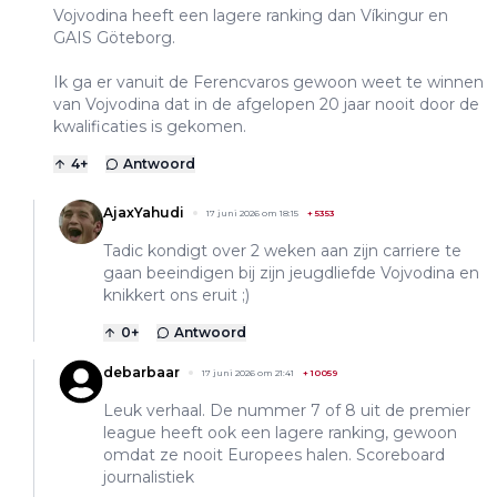
Vojvodina heeft een lagere ranking dan Víkingur en
GAIS Göteborg.
Ik ga er vanuit de Ferencvaros gewoon weet te winnen
van Vojvodina dat in de afgelopen 20 jaar nooit door de
kwalificaties is gekomen.
4
+
Antwoord
AjaxYahudi
17 juni 2026 om 18:15
+
5353
Tadic kondigt over 2 weken aan zijn carriere te
gaan beeindigen bij zijn jeugdliefde Vojvodina en
knikkert ons eruit ;)
0
+
Antwoord
debarbaar
17 juni 2026 om 21:41
+
10059
Leuk verhaal. De nummer 7 of 8 uit de premier
league heeft ook een lagere ranking, gewoon
omdat ze nooit Europees halen. Scoreboard
journalistiek