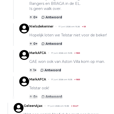
Rangers en BRAGA in de EL.
Is geen walk over.
0
+
Antwoord
Nielsdekenner
17 juni 2026 om 15:26
+
53
Hopelijk loten we Telstar niet voor de beker!
0
+
Antwoord
MarkAFCA
17 juni 2026 om 15:35
+
1553
GAE won ook van Aston Villa kom op man.
1
+
Antwoord
MarkAFCA
17 juni 2026 om 15:35
+
1553
Telstar ook!
0
+
Antwoord
GeleenAjax
17 juni 2026 om 15:38
+
3647