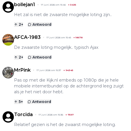
bollejan1
17 juni 2026 om 15:46
+
3435
Het zal is niet de zwaarste mogelijke loting zijn..
2
+
Antwoord
AFCA-1983
17 juni 2026 om 15:45
+
18678
De zwaarste loting mogelijk.. typisch Ajax
2
+
Antwoord
MrPink
17 juni 2026 om 15:37
+
94345
Pas op met die Kijk.nl embeds op 1080p die je hele
mobiele internetbundel op de achtergrond leeg zuigt
als je het niet door hebt.
5
+
Antwoord
Torcida
17 juni 2026 om 15:36
+
7597
Relatief gezien is het de zwaarst mogelijke loting.