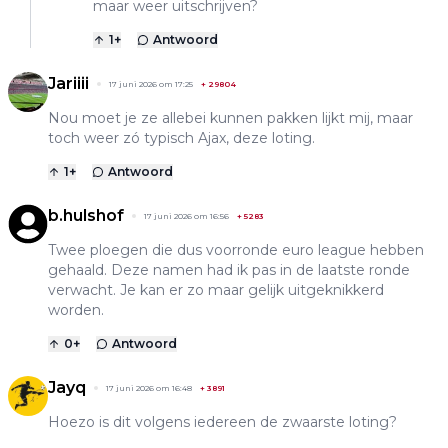
maar weer uitschrijven?
1
+
Antwoord
Jariiii
17 juni 2026 om 17:25
+
29804
Nou moet je ze allebei kunnen pakken lijkt mij, maar
toch weer zó typisch Ajax, deze loting.
1
+
Antwoord
b.hulshof
17 juni 2026 om 16:56
+
5283
Twee ploegen die dus voorronde euro league hebben
gehaald. Deze namen had ik pas in de laatste ronde
verwacht. Je kan er zo maar gelijk uitgeknikkerd
worden.
0
+
Antwoord
Jayq
17 juni 2026 om 16:48
+
3891
Hoezo is dit volgens iedereen de zwaarste loting?