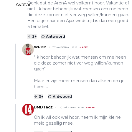
Denk dat de ArenA wel volkomt hoor. Vakantie of
niet. Ik hoor behoorlijk wat mensen om me heen
die deze zomer niet ver weg willen/kunnen gaan.
Een uitje naar een Ajax wedstrijd is dan een goed
alternatief.
3
+
Antwoord
WPBM
17 juni 2026 om 16:16
+
40131
"Ik hoor behoorlijk wat mensen om me heen
die deze zomer niet ver weg willen/kunnen
gaan"
Maar er zijn meer mensen dan alkeen om je
heen....
0
+
Antwoord
DMDTagz
17 juni 2026 om 17:26
+
4394
Oh ik wil ook wel hoor, neem ik mijn kleine
meid gezellig mee.