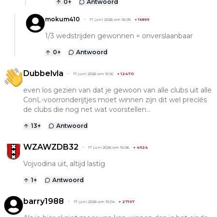
0
+
Antwoord
mokum410
17 juni 2026 om 16:05
+
16899
1/3 wedstrijden gewonnen = onverslaanbaar
0
+
Antwoord
Dubbelvla
17 juni 2026 om 15:16
+
12470
even los gezien van dat je gewoon van alle clubs uit alle
ConL-voorronderijtjes moet winnen zijn dit wel precíés
de clubs die nog net wat voorstellen...
13
+
Antwoord
WZAWZDB32
17 juni 2026 om 15:06
+
4924
Vojvodina uit, altijd lastig
1
+
Antwoord
barry1988
17 juni 2026 om 15:04
+
27197