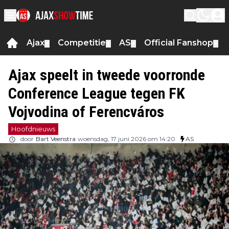
Ajax
Competitie
AS
Official Fanshop
▼
▼
▼
▼
Ajax speelt in tweede voorronde
Conference League tegen FK
Vojvodina of Ferencváros
Hoofdnieuws
door
Bart Veenstra
woensdag, 17 juni 2026 om 14:20
AS