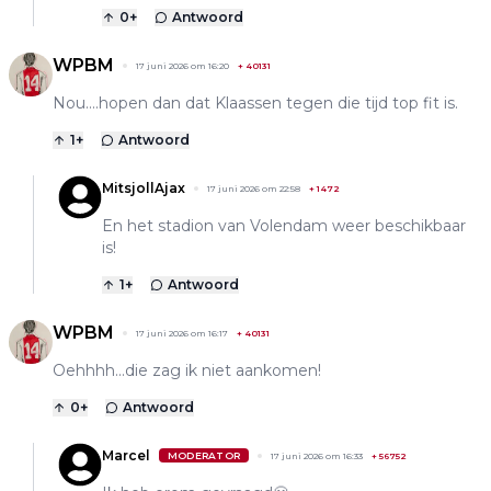
0
+
Antwoord
WPBM
17 juni 2026 om 16:20
+
40131
Nou....hopen dan dat Klaassen tegen die tijd top fit is.
1
+
Antwoord
MitsjollAjax
17 juni 2026 om 22:58
+
1472
En het stadion van Volendam weer beschikbaar
is!
1
+
Antwoord
WPBM
17 juni 2026 om 16:17
+
40131
Oehhhh...die zag ik niet aankomen!
0
+
Antwoord
Marcel
MODERATOR
17 juni 2026 om 16:33
+
56752