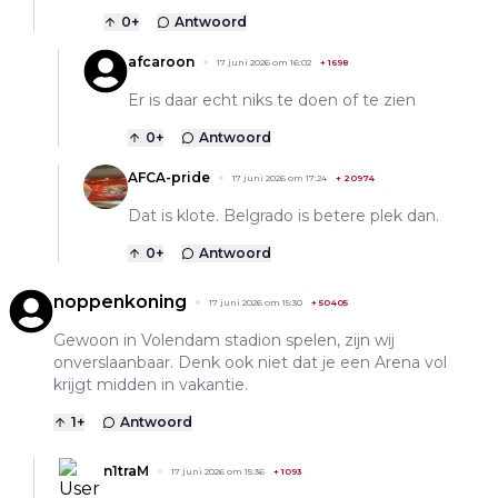
0
+
Antwoord
afcaroon
17 juni 2026 om 16:02
+
1698
Er is daar echt niks te doen of te zien
0
+
Antwoord
AFCA-pride
17 juni 2026 om 17:24
+
20974
Dat is klote. Belgrado is betere plek dan.
0
+
Antwoord
noppenkoning
17 juni 2026 om 15:30
+
50405
Gewoon in Volendam stadion spelen, zijn wij
onverslaanbaar. Denk ook niet dat je een Arena vol
krijgt midden in vakantie.
1
+
Antwoord
n1traM
17 juni 2026 om 15:36
+
1093