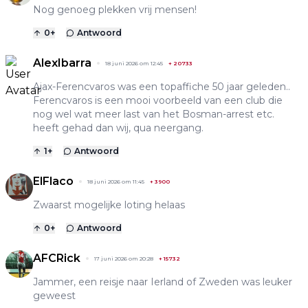
Nog genoeg plekken vrij mensen!
0
+
Antwoord
AlexIbarra
18 juni 2026 om 12:45
+
20733
Ajax-Ferencvaros was een topaffiche 50 jaar geleden..
Ferencvaros is een mooi voorbeeld van een club die
nog wel wat meer last van het Bosman-arrest etc.
heeft gehad dan wij, qua neergang.
1
+
Antwoord
ElFlaco
18 juni 2026 om 11:45
+
3900
Zwaarst mogelijke loting helaas
0
+
Antwoord
AFCRick
17 juni 2026 om 20:28
+
15732
Jammer, een reisje naar Ierland of Zweden was leuker
geweest