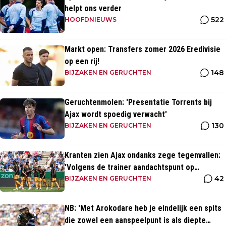
helpt ons verder
522
HOOFDNIEUWS
Markt open: Transfers zomer 2026 Eredivisie
op een rij!
148
BIJZAKEN EN GERUCHTEN
Geruchtenmolen: 'Presentatie Torrents bij
Ajax wordt spoedig verwacht'
130
BIJZAKEN EN GERUCHTEN
Kranten zien Ajax ondanks zege tegenvallen:
'Volgens de trainer aandachtspunt op
42
transfermarkt'
BIJZAKEN EN GERUCHTEN
NB: 'Met Arokodare heb je eindelijk een spits
die zowel een aanspeelpunt is als diepte