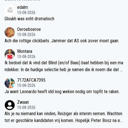
edalm
10-08-2026
Gloukh was evht drsmatisch
Oeroeboeroe
10-08-2026
Ach die rottige clickbaits. Jammer dat AS ook zover moet gaan.
Montana
10-08-2026
Ik bedoel dat ik vind dat Blind (en/of Baas) baat hebben bij een ma
ndekker. In de huidige selectie heb je namen die ik noem die dat m
eer zijn dan Bouwman. Ik denk dat een speler met dat profiel bete
7172AFCA7395
r matcht. Gaat me niet per se om de fouten, die moet iedereen ku
10-08-2026
nnen maken. Alleen Bouwman moet die veel maken op een andere
Ja want Leonardo heeft idd nog weken nodig om topfit te raken.
plek om er beter van te worden. Ik zou het iig wel een paar keer w
Zwaan
illen zien. Dit kan bijv ook door Alvarez te kopen en op RCV te zet
10-08-2026
ten. Ook een mandekker profiel.
Als je nu niemand kan vinden, Reiziger als interim nemen. Wachten
tot er geschikte kandidaten vrij komen. Hopelijk Peter Bosz na ee
n wedstrijdje of 6