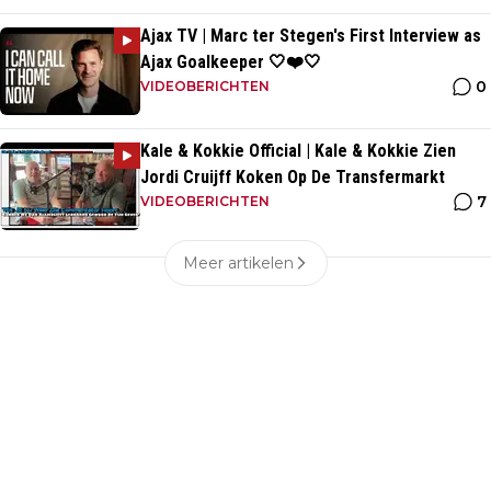
Ajax TV | Marc ter Stegen's First Interview as
Ajax Goalkeeper 🤍❤️🤍
0
VIDEOBERICHTEN
Kale & Kokkie Official | Kale & Kokkie Zien
Jordi Cruijff Koken Op De Transfermarkt
7
VIDEOBERICHTEN
Meer artikelen