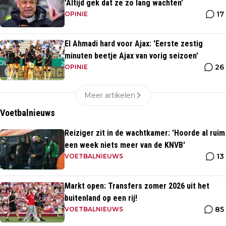
'Altijd gek dat ze zo lang wachten'
17
OPINIE
El Ahmadi hard voor Ajax: 'Eerste zestig
minuten beetje Ajax van vorig seizoen'
26
OPINIE
Meer artikelen
Voetbalnieuws
Reiziger zit in de wachtkamer: 'Hoorde al ruim
een week niets meer van de KNVB'
13
VOETBALNIEUWS
Markt open: Transfers zomer 2026 uit het
buitenland op een rij!
85
VOETBALNIEUWS