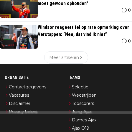
moet gewoon ophouden"
0
Windsor reageert fel op rare opmerking over
Verstappen: “Nee, dat vind ik niet”
0
Meer artikelen
ORGANISATIE
TEAMS
Contactgegevens
Selectie
Vacatures
Wedstrijden
Disclaimer
Topscorers
Privacy beleid
Jong Ajax
Dames Ajax
Ajax O19