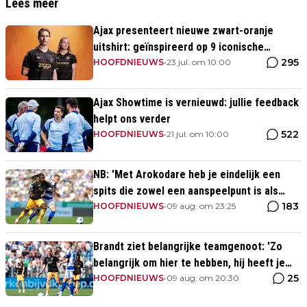
Lees meer
Ajax presenteert nieuwe zwart-oranje
uitshirt: geïnspireerd op 9 iconische
295
momenten uit clubhistorie
HOOFDNIEUWS
•
23 jul. om 10:00
Ajax Showtime is vernieuwd: jullie feedback
helpt ons verder
522
HOOFDNIEUWS
•
21 jul. om 10:00
NB: 'Met Arokodare heb je eindelijk een
spits die zowel een aanspeelpunt is als
183
diepte heeft'
HOOFDNIEUWS
•
09 aug. om 23:25
Brandt ziet belangrijke teamgenoot: 'Zo
belangrijk om hier te hebben, hij heeft je
25
rug'
HOOFDNIEUWS
•
09 aug. om 20:30