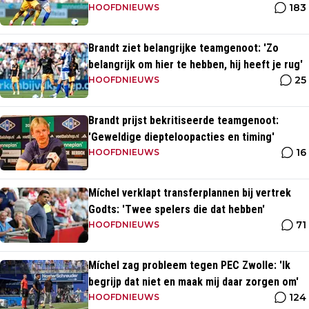
183
heeft'
HOOFDNIEUWS
Brandt ziet belangrijke teamgenoot: 'Zo
belangrijk om hier te hebben, hij heeft je rug'
25
HOOFDNIEUWS
Brandt prijst bekritiseerde teamgenoot:
'Geweldige diepteloopacties en timing'
16
HOOFDNIEUWS
Míchel verklapt transferplannen bij vertrek
Godts: 'Twee spelers die dat hebben'
71
HOOFDNIEUWS
Míchel zag probleem tegen PEC Zwolle: 'Ik
begrijp dat niet en maak mij daar zorgen om'
124
HOOFDNIEUWS