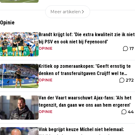
Meer artikelen
Opinie
Brandt krijgt lof: 'Die extra kwaliteit zie ik niet
bij PSV en ook niet bij Feyenoord'
17
OPINIE
Kritiek op zomeraankopen: 'Geeft ernstig te
denken of transferuitgaven Cruijff wel te
272
rechtvaardigen zijn'
OPINIE
Van der Vaart waarschuwt Ajax-fans: 'Als het
tegenzit, dan gaan we ons aan hem ergeren'
44
OPINIE
Vink begrijpt keuze Míchel niet helemaal: