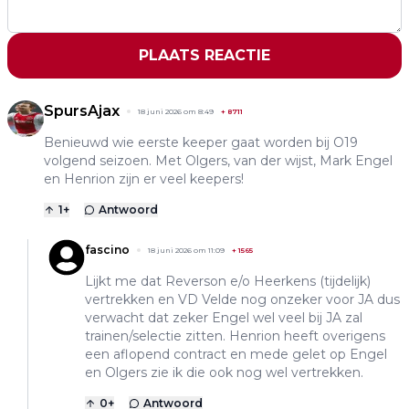
PLAATS REACTIE
SpursAjax
18 juni 2026 om 8:49
+
8711
Benieuwd wie eerste keeper gaat worden bij O19
volgend seizoen. Met Olgers, van der wijst, Mark Engel
en Henrion zijn er veel keepers!
1
+
Antwoord
fascino
18 juni 2026 om 11:09
+
1565
Lijkt me dat Reverson e/o Heerkens (tijdelijk)
vertrekken en VD Velde nog onzeker voor JA dus
verwacht dat zeker Engel wel veel bij JA zal
trainen/selectie zitten. Henrion heeft overigens
een aflopend contract en mede gelet op Engel
en Olgers zie ik die ook nog wel vertrekken.
0
+
Antwoord