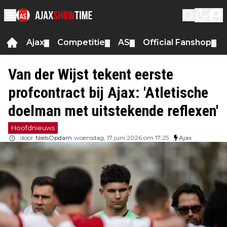
Ajax
Competitie
AS
Official Fanshop
▼
▼
▼
▼
Van der Wijst tekent eerste
profcontract bij Ajax: 'Atletische
doelman met uitstekende reflexen'
Hoofdnieuws
door
NielsOpdam
woensdag, 17 juni 2026 om 17:25
Ajax