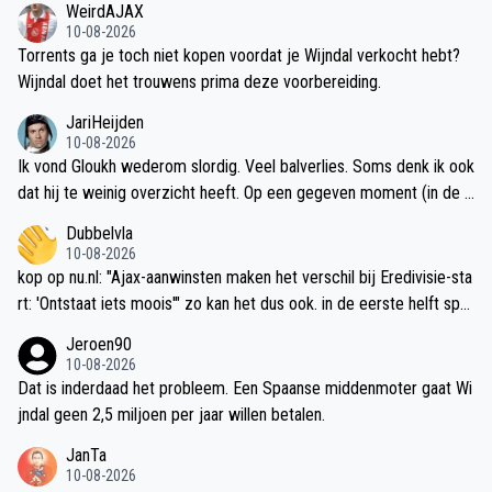
WeirdAJAX
10-08-2026
Torrents ga je toch niet kopen voordat je Wijndal verkocht hebt?
Wijndal doet het trouwens prima deze voorbereiding.
JariHeijden
10-08-2026
Ik vond Gloukh wederom slordig. Veel balverlies. Soms denk ik ook
dat hij te weinig overzicht heeft. Op een gegeven moment (in de e
erste helft) dribbelde hij door het midden richting de 16, maar hij d
Dubbelvla
raaide naar rechts, waar nu juist een verdediger stond. Ik denk dat
10-08-2026
hij ruimte wilde maken voor zijn rechterbeen, maar dat kon dus nie
kop op nu.nl: "Ajax-aanwinsten maken het verschil bij Eredivisie-sta
t. HIj had met links moeten schieten of voor een andere oplossing
rt: 'Ontstaat iets moois'" zo kan het dus ook. in de eerste helft spe
moeten gaan. Ik denk dat hij niet goed doorhad waar de verdedige
el je voor een groot deel met de selectie van vorig jaar minus Ste
Jeroen90
r precies stond. En dit overkomt hem vaker. Hij heeft een zeker g
ur en Godts. Je ziet wat dat brengt. In de tweede helft maken de i
10-08-2026
ebrek aan overzicht in een dribbel.
nvallers, aankopen, het verschil. Vertel mij of die aankopen te vera
Dat is inderdaad het probleem. Een Spaanse middenmoter gaat Wi
ntwoorden zijn.
jndal geen 2,5 miljoen per jaar willen betalen.
JanTa
10-08-2026