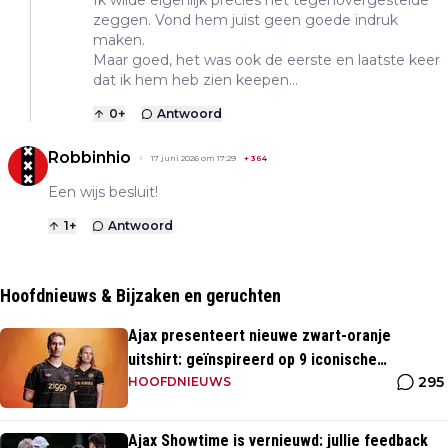
zeggen. Vond hem juist geen goede indruk
maken.
Maar goed, het was ook de eerste en laatste keer
dat ik hem heb zien keepen...
0
+
Antwoord
Robbinhio
17 juni 2026 om 17:29
+
364
Een wijs besluit!
1
+
Antwoord
Hoofdnieuws & Bijzaken en geruchten
Ajax presenteert nieuwe zwart-oranje
uitshirt: geïnspireerd op 9 iconische
295
momenten uit clubhistorie
HOOFDNIEUWS
Ajax Showtime is vernieuwd: jullie feedback