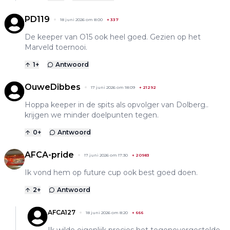
PD119
18 juni 2026 om 8:00
+
337
De keeper van O15 ook heel goed. Gezien op het
Marveld toernooi.
1
+
Antwoord
OuweDibbes
17 juni 2026 om 18:09
+
21292
Hoppa keeper in de spits als opvolger van Dolberg..
krijgen we minder doelpunten tegen.
0
+
Antwoord
AFCA-pride
17 juni 2026 om 17:30
+
20983
Ik vond hem op future cup ook best goed doen.
2
+
Antwoord
AFCA127
18 juni 2026 om 8:20
+
666
Ik wilde eigenlijk precies het tegenovergestelde