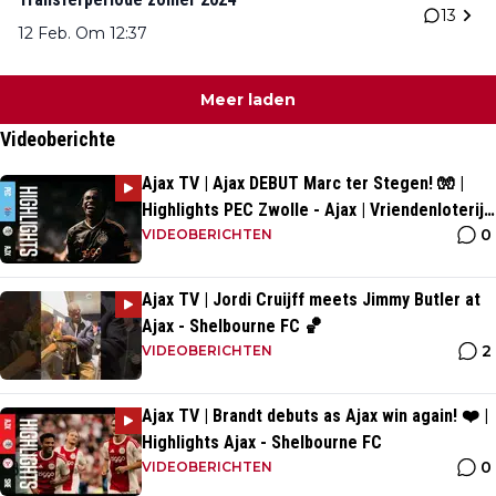
13
12 Feb. Om 12:37
Meer laden
Videoberichte
Ajax TV | Ajax DEBUT Marc ter Stegen! 🧤 |
Highlights PEC Zwolle - Ajax | Vriendenloterij
0
Eredivisie
VIDEOBERICHTEN
Ajax TV | Jordi Cruijff meets Jimmy Butler at
Ajax - Shelbourne FC 🏀
2
VIDEOBERICHTEN
Ajax TV | Brandt debuts as Ajax win again! ❤️ |
Highlights Ajax - Shelbourne FC
0
VIDEOBERICHTEN