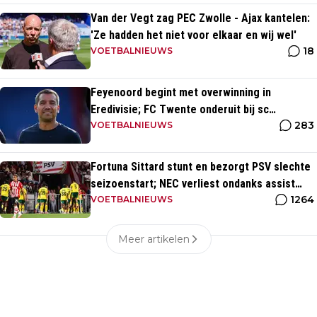
Van der Vegt zag PEC Zwolle - Ajax kantelen:
'Ze hadden het niet voor elkaar en wij wel'
18
VOETBALNIEUWS
Feyenoord begint met overwinning in
Eredivisie; FC Twente onderuit bij sc
283
Heerenveen
VOETBALNIEUWS
Fortuna Sittard stunt en bezorgt PSV slechte
seizoenstart; NEC verliest ondanks assist
1264
Tadic
VOETBALNIEUWS
Meer artikelen