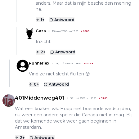
anders. Maar dat is mijn bescheiden mening
he.
1
+
Antwoord
Gaza
18 juni 2026 om 19:53
+
6880
Inzicht.
2
+
Antwoord
Runnerlex
18 juni 2026 om 18:41
+
3248
Vind ze niet slecht fluiten 😙
0
+
Antwoord
401Middenweg401
18 juni 2026 om 15:25
+
9769
Wat een knaken wk. Hoop niet boeiende wedstrijden,
nu weer een andere speler die Canada niet in mag. Blij
dat we komende week weer gaan beginnen in
Amsterdam.
2
+
Antwoord