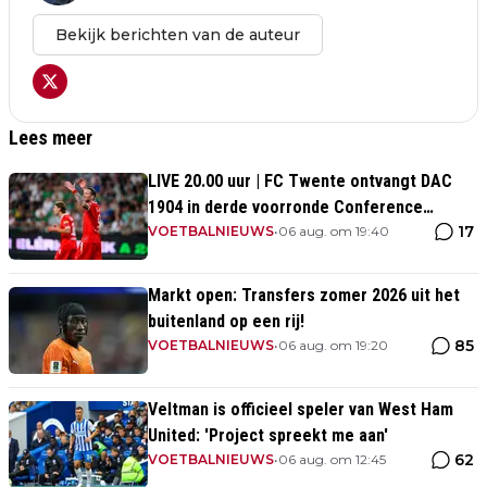
Bekijk berichten van de auteur
Lees meer
LIVE 20.00 uur | FC Twente ontvangt DAC
1904 in derde voorronde Conference
17
League
VOETBALNIEUWS
•
06 aug. om 19:40
Markt open: Transfers zomer 2026 uit het
buitenland op een rij!
85
VOETBALNIEUWS
•
06 aug. om 19:20
Veltman is officieel speler van West Ham
United: 'Project spreekt me aan'
62
VOETBALNIEUWS
•
06 aug. om 12:45