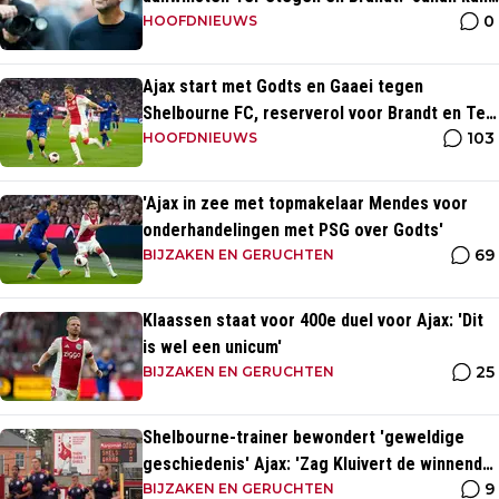
0
spelen in de slotfase'
HOOFDNIEUWS
Ajax start met Godts en Gaaei tegen
Shelbourne FC, reserverol voor Brandt en Ter
103
Stegen
HOOFDNIEUWS
'Ajax in zee met topmakelaar Mendes voor
onderhandelingen met PSG over Godts'
69
BIJZAKEN EN GERUCHTEN
Klaassen staat voor 400e duel voor Ajax: 'Dit
is wel een unicum'
25
BIJZAKEN EN GERUCHTEN
Shelbourne-trainer bewondert 'geweldige
geschiedenis' Ajax: 'Zag Kluivert de winnende
9
scoren'
BIJZAKEN EN GERUCHTEN