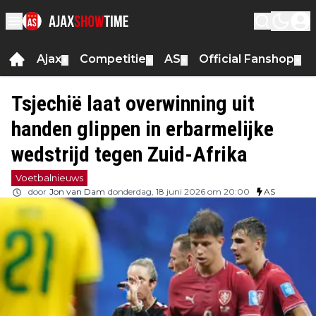
Ajax
Competitie
AS
Official Fanshop
▼
▼
▼
▼
Tsjechië laat overwinning uit
handen glippen in erbarmelijke
wedstrijd tegen Zuid-Afrika
Voetbalnieuws
door
Jon van Dam
donderdag, 18 juni 2026 om 20:00
AS