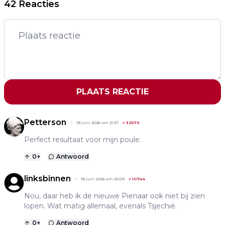
42 Reacties
PLAATS REACTIE
Petterson
18 juni 2026 om 21:37
+
32579
Perfect resultaat voor mijn poule.
0
+
Antwoord
linksbinnen
18 juni 2026 om 20:09
+
10744
Nou, daar heb ik de nieuwe Pienaar ook niet bij zien
lopen. Wat matig allemaal, evenals Tsjechië.
0
+
Antwoord