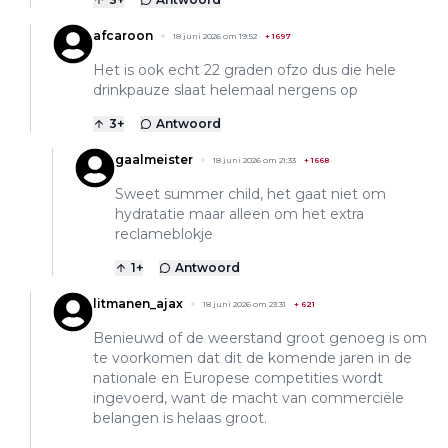
afcaroon
18 juni 2026 om 19:52
+
1697
Het is ook echt 22 graden ofzo dus die hele
drinkpauze slaat helemaal nergens op
3
+
Antwoord
gaalmeister
18 juni 2026 om 21:33
+
1668
Sweet summer child, het gaat niet om
hydratatie maar alleen om het extra
reclameblokje
1
+
Antwoord
litmanen_ajax
18 juni 2026 om 23:31
+
621
Benieuwd of de weerstand groot genoeg is om
te voorkomen dat dit de komende jaren in de
nationale en Europese competities wordt
ingevoerd, want de macht van commerciële
belangen is helaas groot.