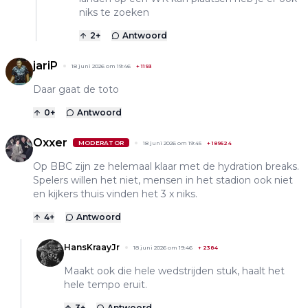
niks te zoeken
2
+
Antwoord
jariP
18 juni 2026 om 19:46
+
1193
Daar gaat de toto
0
+
Antwoord
Oxxer
MODERATOR
18 juni 2026 om 19:45
+
189524
Op BBC zijn ze helemaal klaar met de hydration breaks.
Spelers willen het niet, mensen in het stadion ook niet
en kijkers thuis vinden het 3 x niks.
4
+
Antwoord
HansKraayJr
18 juni 2026 om 19:46
+
2384
Maakt ook die hele wedstrijden stuk, haalt het
hele tempo eruit.
3
+
Antwoord