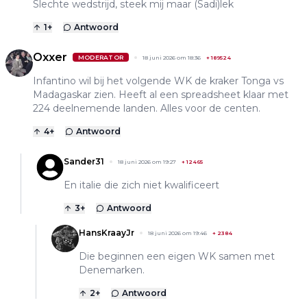
Slechte wedstrijd, steek mij maar (Sadi)lek
1
+
Antwoord
Oxxer
MODERATOR
18 juni 2026 om 18:36
+
189524
Infantino wil bij het volgende WK de kraker Tonga vs
Madagaskar zien. Heeft al een spreadsheet klaar met
224 deelnemende landen. Alles voor de centen.
4
+
Antwoord
Sander31
18 juni 2026 om 19:27
+
12465
En italie die zich niet kwalificeert
3
+
Antwoord
HansKraayJr
18 juni 2026 om 19:46
+
2384
Die beginnen een eigen WK samen met
Denemarken.
2
+
Antwoord