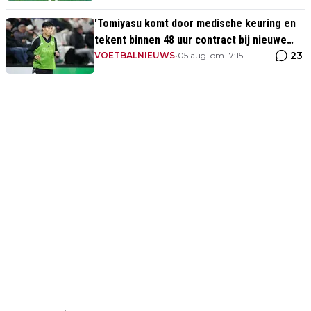
'Tomiyasu komt door medische keuring en
tekent binnen 48 uur contract bij nieuwe
23
club'
VOETBALNIEUWS
•
05 aug. om 17:15