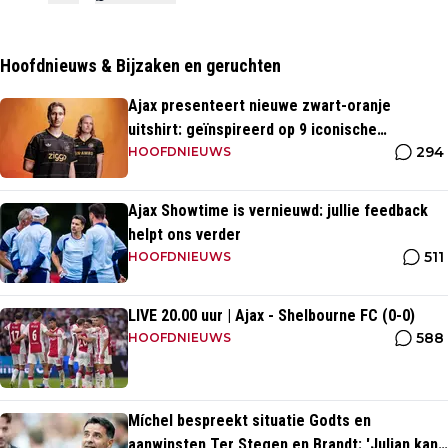
Hoofdnieuws & Bijzaken en geruchten
Ajax presenteert nieuwe zwart-oranje
uitshirt: geïnspireerd op 9 iconische
294
momenten uit clubhistorie
HOOFDNIEUWS
Ajax Showtime is vernieuwd: jullie feedback
helpt ons verder
511
HOOFDNIEUWS
LIVE 20.00 uur | Ajax - Shelbourne FC (0-0)
588
HOOFDNIEUWS
Míchel bespreekt situatie Godts en
aanwinsten Ter Stegen en Brandt: 'Julian kan