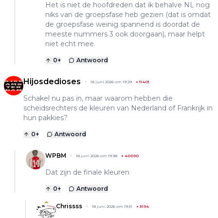
Het is niet de hoofdreden dat ik behalve NL nog
niks van de groepsfase heb gezien (dat is omdat
de groepsfase weinig spannend is doordat de
meeste nummers 3 ook doorgaan), maar helpt
niet echt mee.
0
+
Antwoord
Hijosdedioses
18 juni 2026 om 19:29
+
11401
Schakel nu pas in, maar waarom hebben die
scheidsrechters de kleuren van Nederland of Frankrijk in
hun pakkies?
0
+
Antwoord
WPBM
18 juni 2026 om 19:38
+
40090
Dat zijn de finale kleuren
0
+
Antwoord
Chrissss
18 juni 2026 om 19:51
+
3194