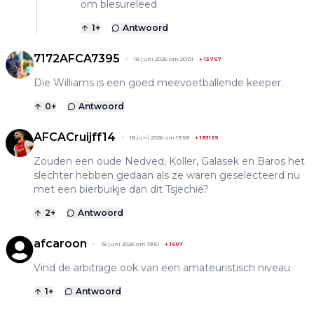
om blesureleed
1
+
Antwoord
7172AFCA7395
18 juni 2026 om 20:01
+
13767
Die Williams is een goed meevoetballende keeper.
0
+
Antwoord
AFCACruijff14
18 juni 2026 om 19:58
+
183169
Zouden een oude Nedved, Koller, Galasek en Baros het
slechter hebben gedaan als ze waren geselecteerd nu
met een bierbuikje dan dit Tsjechië?
2
+
Antwoord
afcaroon
18 juni 2026 om 19:51
+
1697
Vind de arbitrage ook van een amateuristisch niveau
1
+
Antwoord