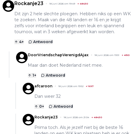
Rockanje23
18 juni 2026 om 19:49
+
48430
Dit zijn 2 hele slechte ploegen. Hebben niks op een WK
te zoeken. Maak van die 48 landen er 16 en je krijgt
zelfs voor interland begrippen een leuk en spannend
tournooi, wat in 3 weken afgewerkt kan worden.
4
+
Antwoord
DoorVriendschapVerenigdAjax
18 juni 2026 om 19:51
+
4150
Maar dan doet Nederland niet mee.
1
+
Antwoord
afcaroon
18 juni 2026 om 19:52
+
1697
Dan weer 32
0
+
Antwoord
Rockanje23
18 juni 2026 om 21:04
+
48430
Prima toch. Als je jezelf niet bij de beste 16
landen op een WK kan plaatsen heb je er ook