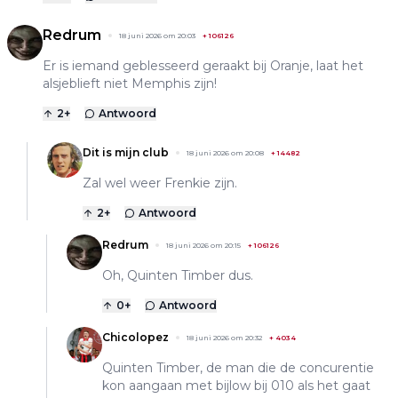
Redrum
18 juni 2026 om 20:03
+
106126
Er is iemand geblesseerd geraakt bij Oranje, laat het
alsjeblieft niet Memphis zijn!
2
+
Antwoord
Dit is mijn club
18 juni 2026 om 20:08
+
14482
Zal wel weer Frenkie zijn.
2
+
Antwoord
Redrum
18 juni 2026 om 20:15
+
106126
Oh, Quinten Timber dus.
0
+
Antwoord
Chicolopez
18 juni 2026 om 20:32
+
4034
Quinten Timber, de man die de concurentie
kon aangaan met bijlow bij 010 als het gaat