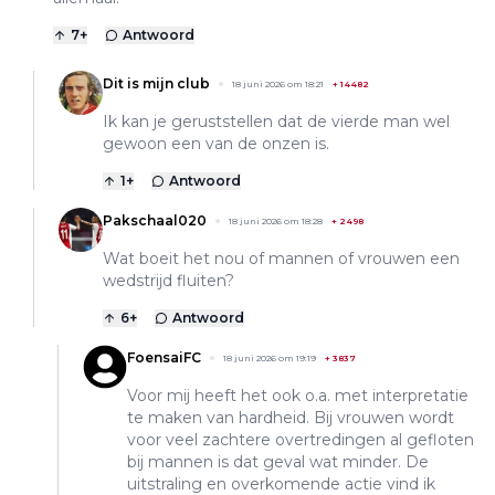
7
+
Antwoord
Dit is mijn club
18 juni 2026 om 18:21
+
14482
Ik kan je geruststellen dat de vierde man wel
gewoon een van de onzen is.
1
+
Antwoord
Pakschaal020
18 juni 2026 om 18:28
+
2498
Wat boeit het nou of mannen of vrouwen een
wedstrijd fluiten?
6
+
Antwoord
FoensaiFC
18 juni 2026 om 19:19
+
3837
Voor mij heeft het ook o.a. met interpretatie
te maken van hardheid. Bij vrouwen wordt
voor veel zachtere overtredingen al gefloten
bij mannen is dat geval wat minder. De
uitstraling en overkomende actie vind ik