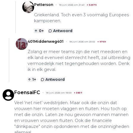
Petterson
18 juni 2026 om 21:40
+
32579
Griekenland. Toch even 3 voormalig Europees
kampioenen.
0
+
Antwoord
401Middenweg401
18 juni 2026 om 20:02
+
9769
Zolang er meer teams zijn die niet meedoen en
elk land evenveel stemrecht heeft, zal uitbreiding
vermoedelijk niet tegengehouden worden. Denk
ik in elk geval.
1
+
Antwoord
FoensaiFC
18 juni 2026 om 18:00
+
3837
Veel 'net niet' wedstrijden. Maar ook die onzin dat
vrouwen hier moeten vlaggen en fluiten. Hou toch op
met die onzin. Laten ze nou gewoon mannen mannen
en vrouwen vrouwen fluiten. Ook die financiële
"drinkpauze" onzin opdonderen met die onzinnigheden
allemaal.