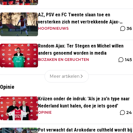
AZ, PSV en FC Twente slaan toe en
versterken zich met vertrekkende Ajax-
36
talenten
HOOFDNIEUWS
Rondom Ajax: Ter Stegen en Míchel willen
anders genoemd worden in media
145
BIJZAKEN EN GERUCHTEN
Meer artikelen
Opinie
Krüzen onder de indruk: 'Als je zo'n type naar
Nederland kunt halen, doe je iets goed'
24
OPINIE
Pot verwacht dat Arokodare cultheld wordt bij