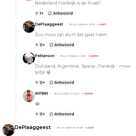
Nederland Frankrijk is de finale?
1
+
Antwoord
DePlaaggeest
18 juni 2026 om 20:13
+
2437
Zou mooi zijn als nl dat gaat halen
0
+
Antwoord
Petterson
18 juni 2026 om 21:39
+
32579
Duitsland, Argentinië, Spanje, Frankrijk .. mooi
lijstje 😁
0
+
Antwoord
WPBM
18 juni 2026 om 22:01
+
40090
😂
0
+
Antwoord
DePlaaggeest
18 juni 2026 om 19:28
+
2437