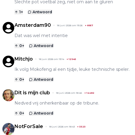
Slechte pot voetbal zeg, niet om aan te gluren
1
+
Antwoord
Amsterdam90
18 juni 2026 om 19:26
+
8957
Dat was wel met intentie
0
+
Antwoord
Mitchjo
18 juni 2026 om 19:14
+
12945
Ik volg Mokofeng al een tijdje, leuke technische speler.
0
+
Antwoord
Dit is mijn club
18 juni 2026 om 18:46
+
14482
Nedved vrij onherkenbaar op de tribune.
0
+
Antwoord
NotForSale
18 juni 2026 om 18:43
+
3323