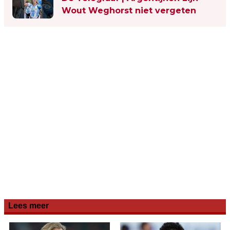
Wout Weghorst niet vergeten