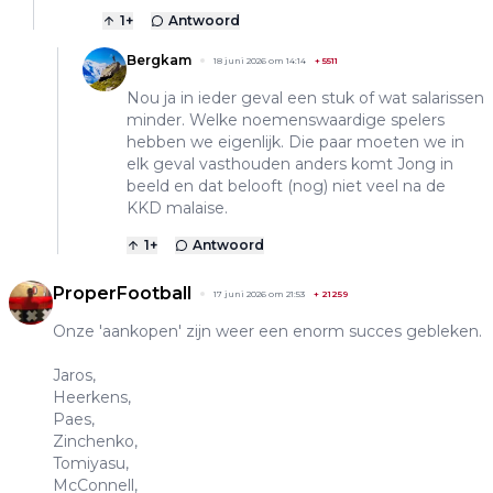
1
+
Antwoord
Bergkam
18 juni 2026 om 14:14
+
5511
Nou ja in ieder geval een stuk of wat salarissen
minder. Welke noemenswaardige spelers
hebben we eigenlijk. Die paar moeten we in
elk geval vasthouden anders komt Jong in
beeld en dat belooft (nog) niet veel na de
KKD malaise.
1
+
Antwoord
ProperFootball
17 juni 2026 om 21:53
+
21259
Onze 'aankopen' zijn weer een enorm succes gebleken.
Jaros,
Heerkens,
Paes,
Zinchenko,
Tomiyasu,
McConnell,