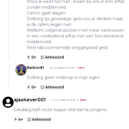
Moro ik weet het niet ; kwam bij ons in een elftal
zonder middenveld
Carrizo gaat slagen
Dolberg tja geweldige spits zou je denken maar
ja de cijfers liegen niet
Welllicht volgend seizoen met meer vertrouwen
in een voetballend elftal met een functionerend
middenveld
Rest idd voornamelijk weggegooid geld
0
+
Antwoord
Berkov81
18 juni 2026 om 18:20
+
1870
Dolberg geen miskoop in mijn ogen
0
+
Antwoord
ajax4ever001
17 juni 2026 om 21:22
+
25871
Gelukkig blijft onze topper Wijndal he jongens..
4
+
Antwoord