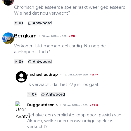
Chronisch geblesseerde speler raakt weer geblesseerd.
Wie had dat nou verwacht?
0
+
Antwoord
Bergkam
18 juni 2026 om 6:56
+
5511
Verkopen lukt momenteel aardig. Nu nog de
aankopen.....toch?
0
+
Antwoord
michaellaudrup
18 juni 2026 om 8:50
+
5547
Ik verwacht dat het 22 juni los gaat.
0
+
Antwoord
Duggoutdennis
18 juni 2026 om 8:59
+
7792
Behalve een verplichte koop door Ipswich van
Akpom, welke noemenswaardige speler is
verkocht?