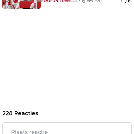
6
opzichte van Eredivisie'
HOOFDNIEUWS
•
07 aug. om 7:20
228 Reacties