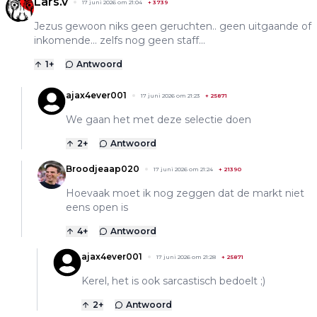
Lars.v
17 juni 2026 om 21:04
+
3739
Jezus gewoon niks geen geruchten.. geen uitgaande of
inkomende... zelfs nog geen staff...
1
+
Antwoord
ajax4ever001
17 juni 2026 om 21:23
+
25871
We gaan het met deze selectie doen
2
+
Antwoord
Broodjeaap020
17 juni 2026 om 21:24
+
21390
Hoevaak moet ik nog zeggen dat de markt niet
eens open is
4
+
Antwoord
ajax4ever001
17 juni 2026 om 21:28
+
25871
Kerel, het is ook sarcastisch bedoelt ;)
2
+
Antwoord