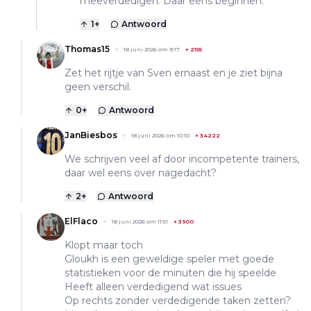
meeverdedigen. Daar eens beginnen.
1
+
Antwoord
Thomas15
18 juni 2026 om 9:17
+
2155
Zet het rijtje van Sven ernaast en je ziet bijna
geen verschil.
0
+
Antwoord
JanBiesbos
18 juni 2026 om 10:10
+
34222
We schrijven veel af door incompetente trainers,
daar wel eens over nagedacht?
2
+
Antwoord
ElFlaco
18 juni 2026 om 11:51
+
3900
Klopt maar toch
Gloukh is een geweldige speler met goede
statistieken voor de minuten die hij speelde
Heeft alleen verdedigend wat issues
Op rechts zonder verdedigende taken zetten?