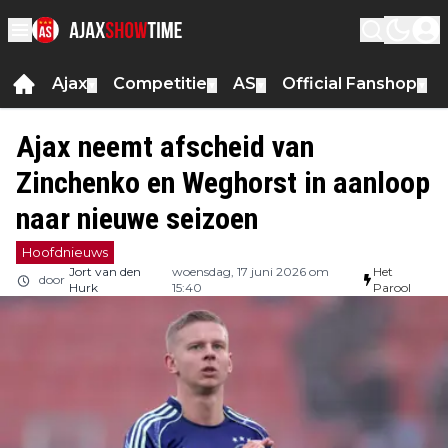
Ajax
Competitie
AS
Official Fanshop
▼
▼
▼
▼
Ajax neemt afscheid van
Zinchenko en Weghorst in aanloop
naar nieuwe seizoen
Hoofdnieuws
Jort van den
woensdag, 17 juni 2026 om
Het
door
Hurk
15:40
Parool