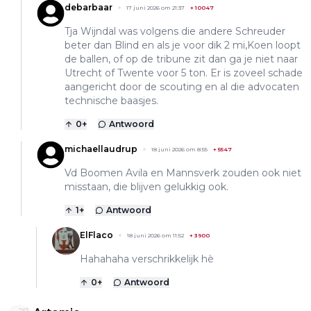
debarbaar
17 juni 2026 om 21:37
+
10047
Tja Wijndal was volgens die andere Schreuder
beter dan Blind en als je voor dik 2 mi,Koen loopt
de ballen, of op de tribune zit dan ga je niet naar
Utrecht of Twente voor 5 ton. Er is zoveel schade
aangericht door de scouting en al die advocaten
technische baasjes.
0
+
Antwoord
michaellaudrup
18 juni 2026 om 8:55
+
5547
Vd Boomen Avila en Mannsverk zouden ook niet
misstaan, die blijven gelukkig ook.
1
+
Antwoord
ElFlaco
18 juni 2026 om 11:52
+
3900
Hahahaha verschrikkelijk hè
0
+
Antwoord