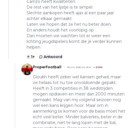
Carrizo heeft kwaliteiten.
De rest van het lijstje is te simpel.
Slechte aankopen heeft ajax al een paar jaar
achter elkaar gemaakt.
Laten we hopen dat ze het nu beter doen.
En anders houdt het voorlopig op.
Dan moeten we wachten tot er weer een
lichting jeugdspelers komt die je verder kunnen
helpen.
1
+
Antwoord
ProperFootball
18 juni 2026 om 16:14
+
21259
Gloukh heeft zeker wel kansen gehad, maar
ze helaas tot nu toe onvoldoende gepakt.
Heeft in 3 competities in 38 wedstrijden
mogen opdraven en meer dan 2000 minuten
gemaakt. Mag van mij volgend seizoen nog
wel een kans krijgen hoor. Maar om in
aanmerking te komen voor de basis moet het
echt veel beter. Minder balverlies, beter in de
combinatie, niet te lang lopen met de bal,