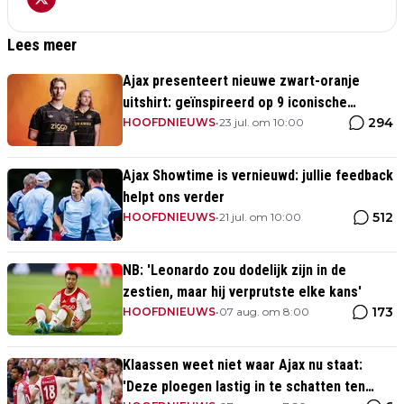
Lees meer
Ajax presenteert nieuwe zwart-oranje
uitshirt: geïnspireerd op 9 iconische
294
momenten uit clubhistorie
HOOFDNIEUWS
•
23 jul. om 10:00
Ajax Showtime is vernieuwd: jullie feedback
helpt ons verder
512
HOOFDNIEUWS
•
21 jul. om 10:00
NB: 'Leonardo zou dodelijk zijn in de
zestien, maar hij verprutste elke kans'
173
HOOFDNIEUWS
•
07 aug. om 8:00
Klaassen weet niet waar Ajax nu staat:
'Deze ploegen lastig in te schatten ten