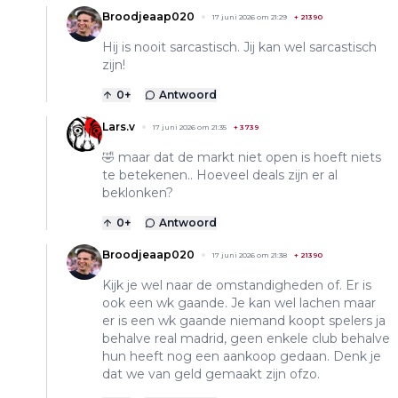
Broodjeaap020
17 juni 2026 om 21:29
+
21390
Hij is nooit sarcastisch. Jij kan wel sarcastisch
zijn!
0
+
Antwoord
Lars.v
17 juni 2026 om 21:35
+
3739
🤣 maar dat de markt niet open is hoeft niets
te betekenen.. Hoeveel deals zijn er al
beklonken?
0
+
Antwoord
Broodjeaap020
17 juni 2026 om 21:38
+
21390
Kijk je wel naar de omstandigheden of. Er is
ook een wk gaande. Je kan wel lachen maar
er is een wk gaande niemand koopt spelers ja
behalve real madrid, geen enkele club behalve
hun heeft nog een aankoop gedaan. Denk je
dat we van geld gemaakt zijn ofzo.