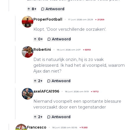
8
+
Antwoord
ProperFootball
17 juni 2026 om 23:29
+
21259
Klopt. 'Door verschillende oorzaken'.
0
+
Antwoord
Robertini
18 juni 2026 om 2:07
+
53113
Dat is natuurlijk onzin, hij is zo vaak
geblesseerd. Ik had het al voorspeld, waarom
Ajax dan niet?
2
+
Antwoord
axelAFCA1996
18 juni 2026 om 9:19
+
1972
Niemand voorspelt een spontante blessure
veroorzaakt door een tegenstander
2
+
Antwoord
Francesco
18 juni 2026 om 00:16
+
11253