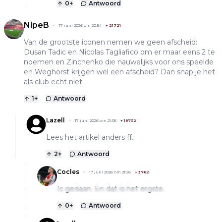
0
+
Antwoord
NipeB
17 juni 2026 om 20:54
+
21721
Van de grootste iconen nemen we geen afscheid:
Dusan Tadic en Nicolas Tagliafico om er maar eens 2 te
noemen en Zinchenko die nauwelijks voor ons speelde
en Weghorst krijgen wel een afscheid? Dan snap je het
als club echt niet.
1
+
Antwoord
Lazell
17 juni 2026 om 21:05
+
18732
Lees het artikel anders ff.
2
+
Antwoord
Cocles
17 juni 2026 om 21:26
+
3782
Is gedaan. En dat is het ergste.
0
+
Antwoord