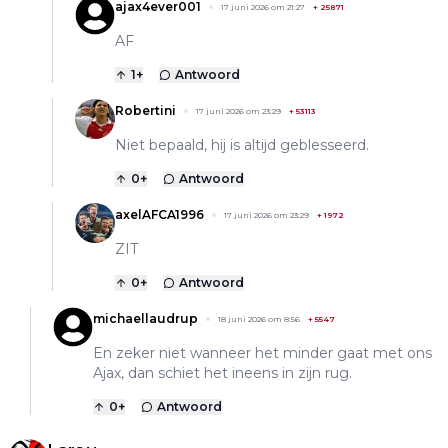
ajax4ever001
17 juni 2026 om 21:27
+
25871
AF
1
+
Antwoord
Robertini
17 juni 2026 om 23:29
+
53113
Niet bepaald, hij is altijd geblesseerd.
0
+
Antwoord
axelAFCA1996
17 juni 2026 om 23:29
+
1972
ZIT
0
+
Antwoord
michaellaudrup
18 juni 2026 om 8:56
+
5547
En zeker niet wanneer het minder gaat met ons
Ajax, dan schiet het ineens in zijn rug.
0
+
Antwoord