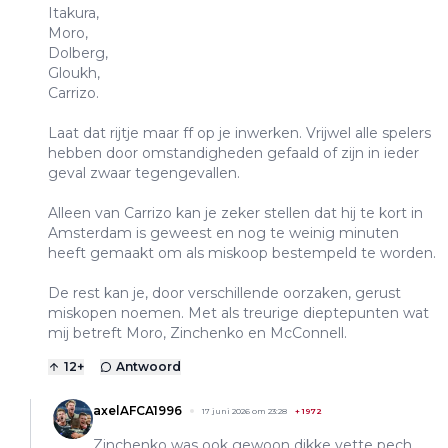
Itakura,
Moro,
Dolberg,
Gloukh,
Carrizo.
Laat dat rijtje maar ff op je inwerken. Vrijwel alle spelers
hebben door omstandigheden gefaald of zijn in ieder
geval zwaar tegengevallen.
Alleen van Carrizo kan je zeker stellen dat hij te kort in
Amsterdam is geweest en nog te weinig minuten
heeft gemaakt om als miskoop bestempeld te worden.
De rest kan je, door verschillende oorzaken, gerust
miskopen noemen. Met als treurige dieptepunten wat
mij betreft Moro, Zinchenko en McConnell.
12
+
Antwoord
axelAFCA1996
17 juni 2026 om 23:28
+
1972
Zinchenko was ook gewoon dikke vette pech