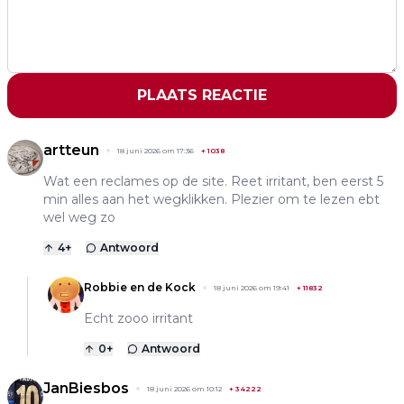
PLAATS REACTIE
artteun
18 juni 2026 om 17:36
+
1038
Wat een reclames op de site. Reet irritant, ben eerst 5
min alles aan het wegklikken. Plezier om te lezen ebt
wel weg zo
4
+
Antwoord
Robbie en de Kock
18 juni 2026 om 19:41
+
11832
Echt zooo irritant
0
+
Antwoord
JanBiesbos
18 juni 2026 om 10:12
+
34222