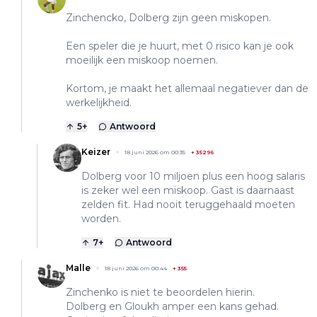
Zinchencko, Dolberg zijn geen miskopen.
Een speler die je huurt, met 0 risico kan je ook
moeilijk een miskoop noemen.
Kortom, je maakt het allemaal negatiever dan de
werkelijkheid.
5
+
Antwoord
Keizer
18 juni 2026 om 00:35
+
35296
Dolberg voor 10 miljoen plus een hoog salaris
is zeker wel een miskoop. Gast is daarnaast
zelden fit. Had nooit teruggehaald moeten
worden.
7
+
Antwoord
Malle
18 juni 2026 om 00:44
+
355
Zinchenko is niet te beoordelen hierin.
Dolberg en Gloukh amper een kans gehad.