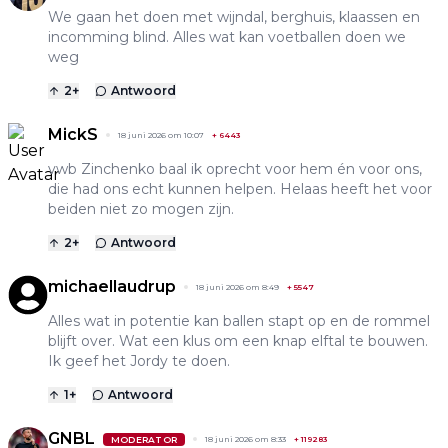
We gaan het doen met wijndal, berghuis, klaassen en
incomming blind. Alles wat kan voetballen doen we
weg
2
+
Antwoord
MickS
18 juni 2026 om 10:07
+
6443
vwb Zinchenko baal ik oprecht voor hem én voor ons,
die had ons echt kunnen helpen. Helaas heeft het voor
beiden niet zo mogen zijn.
2
+
Antwoord
michaellaudrup
18 juni 2026 om 8:49
+
5547
Alles wat in potentie kan ballen stapt op en de rommel
blijft over. Wat een klus om een knap elftal te bouwen.
Ik geef het Jordy te doen.
1
+
Antwoord
GNBL
MODERATOR
18 juni 2026 om 8:33
+
119283