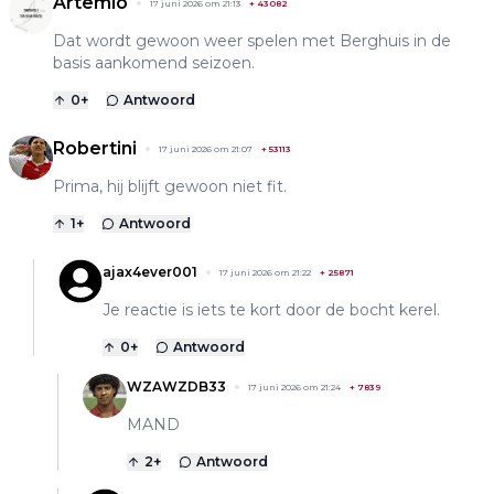
Artemio
17 juni 2026 om 21:13
+
43082
Dat wordt gewoon weer spelen met Berghuis in de
basis aankomend seizoen.
0
+
Antwoord
Robertini
17 juni 2026 om 21:07
+
53113
Prima, hij blijft gewoon niet fit.
1
+
Antwoord
ajax4ever001
17 juni 2026 om 21:22
+
25871
Je reactie is iets te kort door de bocht kerel.
0
+
Antwoord
WZAWZDB33
17 juni 2026 om 21:24
+
7839
MAND
2
+
Antwoord