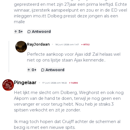
gepresteerd en met zijn 27jaar een prima leeftijd. Echte
winnaar, ijzersterk aanspeelpunt en zou er in de ED veel
inleggen imo.itt Dolbeg presst deze jongen als een
malle
5
+
Antwoord
RayJordaan
18 juni 2026 om 1:47
+
8732
Perfecte aankoop voor Ajax idd! Zal helaas wel
niet op ons lijstje staan Ajax kennende..
0
+
Antwoord
Pingelaar
17 juni 2026 om 18:22
+
14356
Het lijkt me slecht om Dolberg, Weghorst en ook nog
Akpom van de hand te doen, terwijl je nog geen een
vervanger er voor terug hebt. Nou heb je straks 3
spitsen verkocht en zit je zonder.
Ik mag toch hopen dat Cruijff achter de schermen al
bezig is met een nieuwe spits.