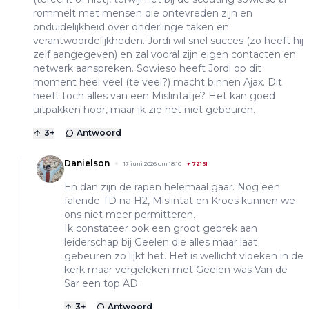
rommelt met mensen die ontevreden zijn en
onduidelijkheid over onderlinge taken en
verantwoordelijkheden. Jordi wil snel succes (zo heeft hij
zelf aangegeven) en zal vooral zijn eigen contacten en
netwerk aanspreken. Sowieso heeft Jordi op dit
moment heel veel (te veel?) macht binnen Ajax. Dit
heeft toch alles van een Mislintatje? Het kan goed
uitpakken hoor, maar ik zie het niet gebeuren.
3
+
Antwoord
Danielson
17 juni 2026 om 18:10
+
72161
En dan zijn de rapen helemaal gaar. Nog een
falende TD na H2, Mislintat en Kroes kunnen we
ons niet meer permitteren.
Ik constateer ook een groot gebrek aan
leiderschap bij Geelen die alles maar laat
gebeuren zo lijkt het. Het is wellicht vloeken in de
kerk maar vergeleken met Geelen was Van de
Sar een top AD.
3
+
Antwoord