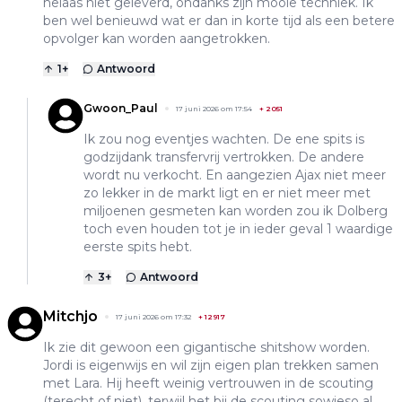
helaas niet geleverd, ondanks zijn mooie techniek. Ik
ben wel benieuwd wat er dan in korte tijd als een betere
opvolger kan worden aangetrokken.
1
+
Antwoord
Gwoon_Paul
17 juni 2026 om 17:54
+
2051
Ik zou nog eventjes wachten. De ene spits is
godzijdank transfervrij vertrokken. De andere
wordt nu verkocht. En aangezien Ajax niet meer
zo lekker in de markt ligt en er niet meer met
miljoenen gesmeten kan worden zou ik Dolberg
toch even houden tot je in ieder geval 1 waardige
eerste spits hebt.
3
+
Antwoord
Mitchjo
17 juni 2026 om 17:32
+
12917
Ik zie dit gewoon een gigantische shitshow worden.
Jordi is eigenwijs en wil zijn eigen plan trekken samen
met Lara. Hij heeft weinig vertrouwen in de scouting
(terecht of niet), terwijl het bij de scouting sowieso al