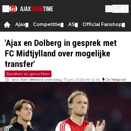
Ajax
Competitie
AS
Official Fanshop
▼
▼
▼
▼
'Ajax en Dolberg in gesprek met
FC Midtjylland over mogelijke
transfer'
Bijzaken en geruchten
door
Bart Veenstra
woensdag, 17 juni 2026 om 12:45
De Telegraaf