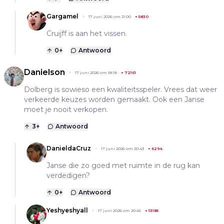
Gargamel
17 juni 2026 om 21:00
+
5830
Cruijff is aan het vissen.
0
+
Antwoord
Danielson
17 juni 2026 om 18:18
+
72161
Dolberg is sowieso een kwaliteitsspeler. Vrees dat weer
verkeerde keuzes worden gemaakt. Ook een Janse
moet je nooit verkopen.
3
+
Antwoord
DanieldaCruz
17 juni 2026 om 20:43
+
6294
Janse die zo goed met ruimte in de rug kan
verdedigen?
0
+
Antwoord
Yeshyeshyall
17 juni 2026 om 20:45
+
13185