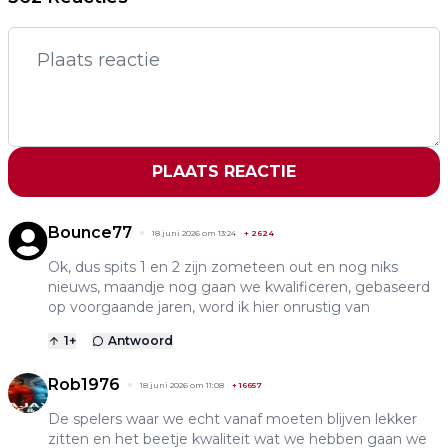
PLAATS REACTIE
Bounce77
18 juni 2026 om 13:24
+
2624
Ok, dus spits 1 en 2 zijn zometeen out en nog niks
nieuws, maandje nog gaan we kwalificeren, gebaseerd
op voorgaande jaren, word ik hier onrustig van
1
+
Antwoord
Rob1976
18 juni 2026 om 11:08
+
16657
De spelers waar we echt vanaf moeten blijven lekker
zitten en het beetje kwaliteit wat we hebben gaan we