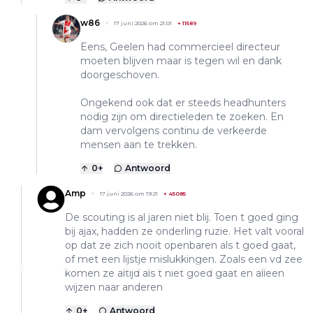
w86
17 juni 2026 om 21:01
+
11589
Eens, Geelen had commercieel directeur
moeten blijven maar is tegen wil en dank
doorgeschoven.
Ongekend ook dat er steeds headhunters
nodig zijn om directieleden te zoeken. En
dam vervolgens continu de verkeerde
mensen aan te trekken.
0
+
Antwoord
Amp
17 juni 2026 om 19:21
+
45085
De scouting is al jaren niet blij. Toen t goed ging
bij ajax, hadden ze onderling ruzie. Het valt vooral
op dat ze zich nooit openbaren als t goed gaat,
of met een lijstje mislukkingen. Zoals een vd zee
komen ze altijd als t niet goed gaat en alleen
wijzen naar anderen
0
+
Antwoord