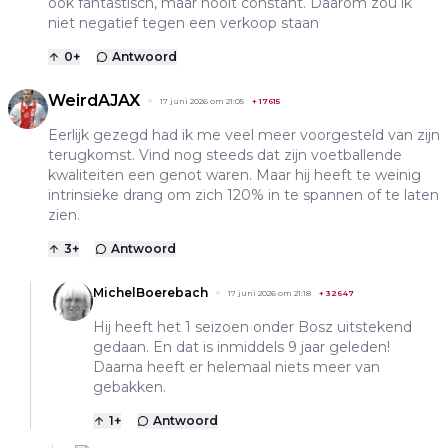
ook fantastisch, maar nooit constant. Daarom zou ik
niet negatief tegen een verkoop staan
0
+
Antwoord
WeirdAJAX
17 juni 2026 om 21:05
+
17615
Eerlijk gezegd had ik me veel meer voorgesteld van zijn
terugkomst. Vind nog steeds dat zijn voetballende
kwaliteiten een genot waren. Maar hij heeft te weinig
intrinsieke drang om zich 120% in te spannen of te laten
zien.
3
+
Antwoord
MichelBoerebach
17 juni 2026 om 21:18
+
32647
Hij heeft het 1 seizoen onder Bosz uitstekend
gedaan. En dat is inmiddels 9 jaar geleden!
Daarna heeft er helemaal niets meer van
gebakken.
1
+
Antwoord