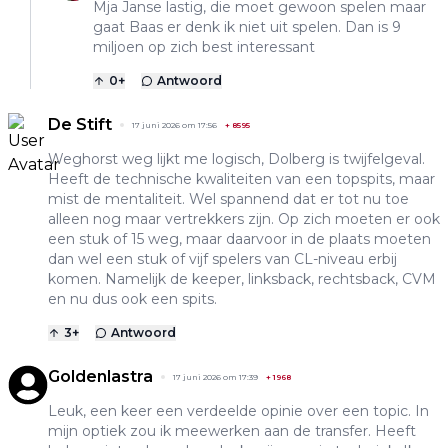
Mja Janse lastig, die moet gewoon spelen maar
gaat Baas er denk ik niet uit spelen. Dan is 9
miljoen op zich best interessant
0
+
Antwoord
De Stift
17 juni 2026 om 17:56
+
8595
Weghorst weg lijkt me logisch, Dolberg is twijfelgeval.
Heeft de technische kwaliteiten van een topspits, maar
mist de mentaliteit. Wel spannend dat er tot nu toe
alleen nog maar vertrekkers zijn. Op zich moeten er ook
een stuk of 15 weg, maar daarvoor in de plaats moeten
dan wel een stuk of vijf spelers van CL-niveau erbij
komen. Namelijk de keeper, linksback, rechtsback, CVM
en nu dus ook een spits.
3
+
Antwoord
Goldenlastra
17 juni 2026 om 17:39
+
1968
Leuk, een keer een verdeelde opinie over een topic. In
mijn optiek zou ik meewerken aan de transfer. Heeft