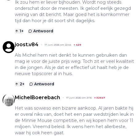
Ik zou hem er liever bijhouden. Wordt nog steeds
onderschat door de meesten. Ik geloof eerlijk gezegd
weinig van dit bericht. Maar goed het is komkommer
tijd dan hoor je dit soort shit dagelijks.
1
+
Antwoord
joost.v84
17 juni 2026 om 22:44
+
429
Als Michel hem niet denkt te kunnen gebruiken dan
mag ie voor de juiste prijs weg. Toch zit er veel kwaliteit
in die jongen. Als je dat er effectief uit haalt heb je de
nieuwe topscorer al in huis.
2
+
Antwoord
MichelBoerebach
17 juni 2026 om 21:16
+
32647
Het was sowieso een bizarre aankoop. Al jaren bakte hij
er overal niks van, doet het een paar wedstrijden leuk in
de Minnie Mouse competitie, en wij kopen hem voor 11
miljoen. Vreemd beleid. Ik wens hem het allerbeste,
waar hij ook heen gaat.