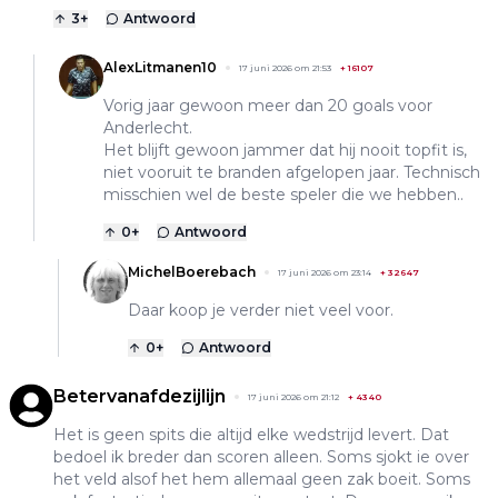
3
+
Antwoord
AlexLitmanen10
17 juni 2026 om 21:53
+
16107
Vorig jaar gewoon meer dan 20 goals voor
Anderlecht.
Het blijft gewoon jammer dat hij nooit topfit is,
niet vooruit te branden afgelopen jaar. Technisch
misschien wel de beste speler die we hebben..
0
+
Antwoord
MichelBoerebach
17 juni 2026 om 23:14
+
32647
Daar koop je verder niet veel voor.
0
+
Antwoord
Betervanafdezijlijn
17 juni 2026 om 21:12
+
4340
Het is geen spits die altijd elke wedstrijd levert. Dat
bedoel ik breder dan scoren alleen. Soms sjokt ie over
het veld alsof het hem allemaal geen zak boeit. Soms