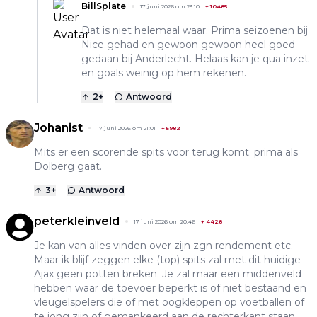
BillSplate
17 juni 2026 om 23:10
+
10485
Dat is niet helemaal waar. Prima seizoenen bij
Nice gehad en gewoon gewoon heel goed
gedaan bij Anderlecht. Helaas kan je qua inzet
en goals weinig op hem rekenen.
2
+
Antwoord
Johanist
17 juni 2026 om 21:01
+
5982
Mits er een scorende spits voor terug komt: prima als
Dolberg gaat.
3
+
Antwoord
peterkleinveld
17 juni 2026 om 20:46
+
4428
Je kan van alles vinden over zijn zgn rendement etc.
Maar ik blijf zeggen elke (top) spits zal met dit huidige
Ajax geen potten breken. Je zal maar een middenveld
hebben waar de toevoer beperkt is of niet bestaand en
vleugelspelers die of met oogkleppen op voetballen of
te jong zijn of gemankeerd aan de rechterkant staan.