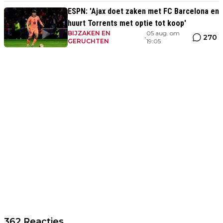
ESPN: 'Ajax doet zaken met FC Barcelona en
huurt Torrents met optie tot koop'
BIJZAKEN EN
05 aug. om
270
•
GERUCHTEN
19:05
362 Reacties