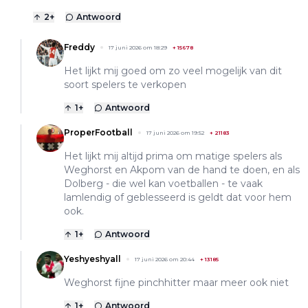
2
+
Antwoord
Freddy
17 juni 2026 om 18:29
+
15678
Het lijkt mij goed om zo veel mogelijk van dit
soort spelers te verkopen
1
+
Antwoord
ProperFootball
17 juni 2026 om 19:52
+
21183
Het lijkt mij altijd prima om matige spelers als
Weghorst en Akpom van de hand te doen, en als
Dolberg - die wel kan voetballen - te vaak
lamlendig of geblesseerd is geldt dat voor hem
ook.
1
+
Antwoord
Yeshyeshyall
17 juni 2026 om 20:44
+
13185
Weghorst fijne pinchhitter maar meer ook niet
1
+
Antwoord