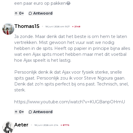
een paar euro op pakken😂
0
+
Antwoord
Thomas15
18 juni 2026 om 9:27
+
2148
Ja zonde. Maar denk dat het beste is om hem te laten
vertrekken. Mist gewoon het vuur wat we nodig
hebben in de spits. Heeft op papier in principe bijna alles
wat een Ajax spits moet hebben maar met dit voetbal
hoe Ajax speelt is het lastig.
Persoonlijk denk ik dat Ajax voor fysiek sterke, snelle
spits gaat. Persoonlijk zou ik voor Steve Ngoura gaan.
Denk dat zo'n spits perfect bij ons past. Technisch, snel,
sterk.
https://www.youtube.com/watch?v=KUGBanpOHmU
0
+
Antwoord
Aeter
18 juni 2026 om 2:14
+
8776