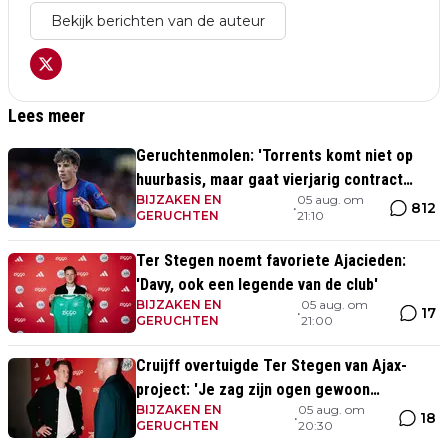
Bekijk berichten van de auteur
Lees meer
Geruchtenmolen: 'Torrents komt niet op
huurbasis, maar gaat vierjarig contract
BIJZAKEN EN
05 aug. om
tekenen bij Ajax'
812
•
GERUCHTEN
21:10
Ter Stegen noemt favoriete Ajacieden:
'Davy, ook een legende van de club'
BIJZAKEN EN
05 aug. om
17
•
GERUCHTEN
21:00
Cruijff overtuigde Ter Stegen van Ajax-
project: 'Je zag zijn ogen gewoon
BIJZAKEN EN
05 aug. om
oplichten'
18
•
GERUCHTEN
20:30