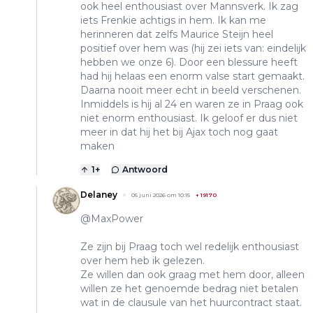
ook heel enthousiast over Mannsverk. Ik zag
iets Frenkie achtigs in hem. Ik kan me
herinneren dat zelfs Maurice Steijn heel
positief over hem was (hij zei iets van: eindelijk
hebben we onze 6). Door een blessure heeft
had hij helaas een enorm valse start gemaakt.
Daarna nooit meer echt in beeld verschenen.
Inmiddels is hij al 24 en waren ze in Praag ook
niet enorm enthousiast. Ik geloof er dus niet
meer in dat hij het bij Ajax toch nog gaat
maken
1
+
Antwoord
Delaney
05 juni 2026 om 10:15
+
19170
@MaxPower
Ze zijn bij Praag toch wel redelijk enthousiast
over hem heb ik gelezen.
Ze willen dan ook graag met hem door, alleen
willen ze het genoemde bedrag niet betalen
wat in de clausule van het huurcontract staat.