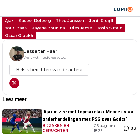
Ajax
Kasper Dolberg
Theo Janssen
Jordi Cruijff
Youri Baas
Rayane Bounida
Dies Janse
Josip Sutalo
Oscar Gloukh
Jesse ter Haar
Adjunct-hoofdredacteur
Bekijk berichten van de auteur
Lees meer
'Ajax in zee met topmakelaar Mendes voor
onderhandelingen met PSG over Godts'
BIJZAKEN EN
06 aug. om
83
•
GERUCHTEN
18:35