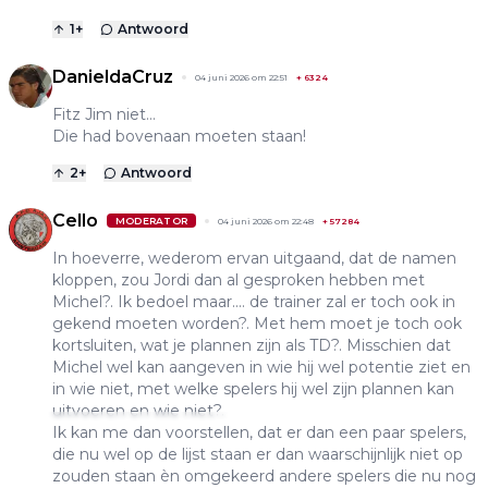
1
+
Antwoord
DanieldaCruz
04 juni 2026 om 22:51
+
6324
Fitz Jim niet…
Die had bovenaan moeten staan!
2
+
Antwoord
Cello
MODERATOR
04 juni 2026 om 22:48
+
57284
In hoeverre, wederom ervan uitgaand, dat de namen
kloppen, zou Jordi dan al gesproken hebben met
Michel?. Ik bedoel maar.... de trainer zal er toch ook in
gekend moeten worden?. Met hem moet je toch ook
kortsluiten, wat je plannen zijn als TD?. Misschien dat
Michel wel kan aangeven in wie hij wel potentie ziet en
in wie niet, met welke spelers hij wel zijn plannen kan
uitvoeren en wie niet?.
Ik kan me dan voorstellen, dat er dan een paar spelers,
die nu wel op de lijst staan er dan waarschijnlijk niet op
zouden staan èn omgekeerd andere spelers die nu nog