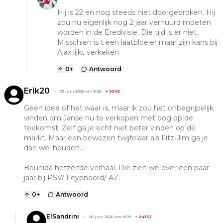
Hij is 22 en nog steeds niet doorgebroken. Hij
zou nu eigenlijk nog 2 jaar verhuurd moeten
worden in de Eredivisie. Die tijd is er niet.
Misschien is t een laatbloeier maar zijn kans bij
Ajax lijkt verkeken
0
+
Antwoord
Erik20
05 juni 2026 om 9:06
+
9043
Geen idee of het waar is, maar ik zou het onbegrijpelijk
vinden om Janse nu te verkopen met oog op de
toekomst. Zelf ga je echt niet beter vinden op de
markt. Maar een bewezen twijfelaar als Fitz-Jim ga je
dan wel houden...
Bounida hetzelfde verhaal. Die zien we over een paar
jaar bij PSV/ Feyenoord/ AZ.
0
+
Antwoord
ElSandrini
05 juni 2026 om 9:09
+
24352