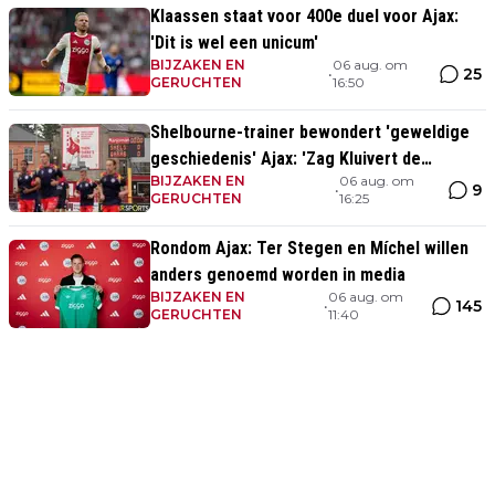
Klaassen staat voor 400e duel voor Ajax:
'Dit is wel een unicum'
BIJZAKEN EN
06 aug. om
25
•
GERUCHTEN
16:50
Shelbourne-trainer bewondert 'geweldige
geschiedenis' Ajax: 'Zag Kluivert de
BIJZAKEN EN
06 aug. om
winnende scoren'
9
•
GERUCHTEN
16:25
Rondom Ajax: Ter Stegen en Míchel willen
anders genoemd worden in media
BIJZAKEN EN
06 aug. om
145
•
GERUCHTEN
11:40