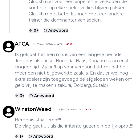
Gloukh niet voor een appel en ei verkopen. Je
kunt niet op elke speler verlies blijven pakken.
Gloukh moet beter kunnen met een andere
trainer die dominanter kan spelen
0
+
Antwoord
AFCA.
05 juni 2026 om 4:13
+
4598
Ik gok dat het een mix is van een langere periode.
Jongens als Janse, Bounida, Baas, Konadu staan er al
langere tijd (2 jaar?l op voor verhuur. Lijkt mij dat het
meer een niet bijgewerkte zaak is. En dat er wel nog
extra spelers zijn toegevoegd de afgelopen weken om
geld vrij te maken (Itakura, Dolberg, Sutalo)
3
+
Antwoord
WinstonWeed
05 juni 2026 om 2:44
+
10
Berghuis staat erop!!!!
De vlag gaat uit als die irritante gozer ein-de-lijk oprot!!!
1
+
Antwoord