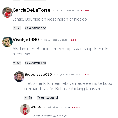
GarciaDeLaTorre
05 juni 2026 om 00:39
+
26555
Janse, Bounida en Rosa horen er niet op
3
+
Antwoord
Vischje1980
04 juni 2026 om 23:39
+
2001
Als Janse en Bounida er echt op staan snap ik er niks
meer van.
4
+
Antwoord
Broodjeaap020
04 juni 2026 om 23:44
+
21366
Het is denk ik meer iets van iedereen is te koop
niemand is safe. Behalve fucking klaassen.
5
+
Antwoord
WPBM
04 juni 2026 om 23:54
+
40089
Deef, echte Ajacied!