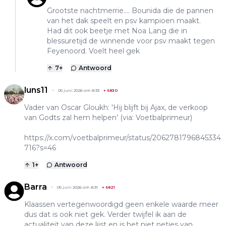
Grootste nachtmerrie.... Bounida die de pannen
van het dak speelt en psv kampioen maakt.
Had dit ook beetje met Noa Lang die in
blessuretijd de winnende voor psv maakt tegen
Feyenoord. Voelt heel gek
7
+
Antwoord
luns11
05 juni 2026 om 8:33
+
6830
Vader van Oscar Gloukh: 'Hij blijft bij Ajax, de verkoop
van Godts zal hem helpen' (via: Voetbalprimeur)
https://x.com/voetbalprimeur/status/2062781796845334
716?s=46
1
+
Antwoord
Barra
05 juni 2026 om 8:31
+
6821
Klaassen vertegenwoordigd geen enkele waarde meer
dus dat is ook niet gek. Verder twijfel ik aan de
actualiteit van deze lijst en is het niet netjes van