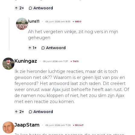
2
+
Antwoord
luns11
05 juni 2026 om 8:33
+
6830
Ah het vergeten vinkje, zit nog vers in mijn
geheugen
1
+
Antwoord
Kuningaz
05 juni 2026 om 7:37
+
7419
Ik zie hieronder luchtige reacties, maar dit is toch
gewoon niet ok?? Waarom is er geen lijst van psv en
feyenoord? Het antwoord laat zich raden. Dit creëert
weer onrust waar Ajax juist behoefte heeft aan rust. Of
de namen nou kloppen of niet, het zou slim zijn Ajax
met een reactie zou komen.
2
+
Antwoord
JaapStam
05 juni 2026 om 7:03
+
151247