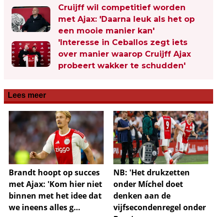
Cruijff wil competitief worden
met Ajax: 'Daarna leuk als het op
een mooie manier kan'
'Interesse in Ceballos zegt iets
over manier waarop Cruijff Ajax
probeert wakker te schudden'