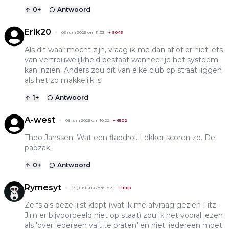
0
+
Antwoord
Erik20
05 juni 2026 om 11:03
+
9043
Als dit waar mocht zijn, vraag ik me dan af of er niet iets
van vertrouwelijkheid bestaat wanneer je het systeem
kan inzien. Anders zou dit van elke club op straat liggen
als het zo makkelijk is.
1
+
Antwoord
A-west
05 juni 2026 om 10:22
+
6502
Theo Janssen. Wat een flapdrol. Lekker scoren zo. De
papzak.
0
+
Antwoord
Rymesyt
05 juni 2026 om 9:25
+
11188
Zelfs als deze lijst klopt (wat ik me afvraag gezien Fitz-
Jim er bijvoorbeeld niet op staat) zou ik het vooral lezen
als 'over iedereen valt te praten' en niet 'iedereen moet