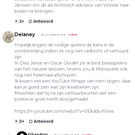
Janssen om dit als technisch adviseur van Vitesse naar
buiten te brengen.
2
+
Antwoord
Delaney
05 juni 2026 om 8:16
+
19170
Hopelijk krijgen de nodige spelers de kans in de
voorbereiding indien ze nog niet verkocht of verhuurd
zijn.
In Dies Janse en Oscar Gloukh zie ik best basisspelers
van het nieuwe seizoen, tevens zou ik Manssverk ook
nog niet helemaal afschrijven.
Ik kwam net een YouTube filmpje van hem tegen, daar
kan je goed zien wat zijn kwaliteiten zijn.
Misschien dat hij na zijn verhuurbeurten wel een
positieve groei heeft doorgemaakt.
https://m.youtube.com/watch?v=VEkddu-hVws
0
+
Antwoord
ElSandrini
05 juni 2026 om 9:06
+
24352