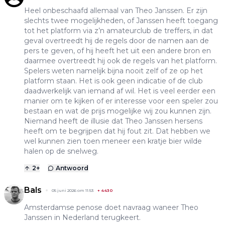
Heel onbeschaafd allemaal van Theo Janssen. Er zijn
slechts twee mogelijkheden, of Janssen heeft toegang
tot het platform via z’n amateurclub de treffers, in dat
geval overtreedt hij de regels door de namen aan de
pers te geven, of hij heeft het uit een andere bron en
daarmee overtreedt hij ook de regels van het platform.
Spelers weten namelijk bijna nooit zelf of ze op het
platform staan. Het is ook geen indicatie of de club
daadwerkelijk van iemand af wil. Het is veel eerder een
manier om te kijken of er interesse voor een speler zou
bestaan en wat de prijs mogelijke wij zou kunnen zijn.
Niemand heeft de illusie dat Theo Janssen hersens
heeft om te begrijpen dat hij fout zit. Dat hebben we
wel kunnen zien toen meneer een kratje bier wilde
halen op de snelweg.
2
+
Antwoord
Bals
05 juni 2026 om 11:53
+
4430
Amsterdamse penose doet navraag waneer Theo
Janssen in Nederland terugkeert.