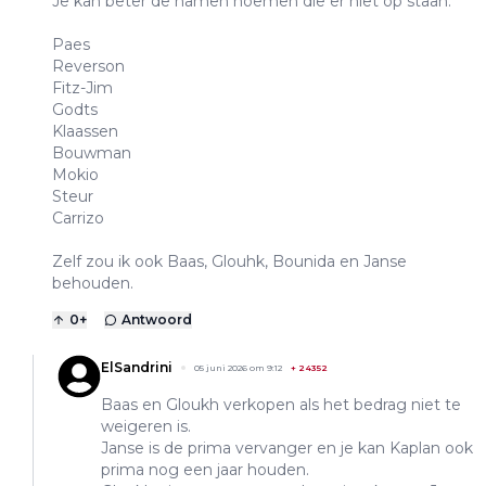
Je kan beter de namen noemen die er niet op staan.
Paes
Reverson
Fitz-Jim
Godts
Klaassen
Bouwman
Mokio
Steur
Carrizo
Zelf zou ik ook Baas, Glouhk, Bounida en Janse
behouden.
0
+
Antwoord
ElSandrini
05 juni 2026 om 9:12
+
24352
Baas en Gloukh verkopen als het bedrag niet te
weigeren is.
Janse is de prima vervanger en je kan Kaplan ook
prima nog een jaar houden.