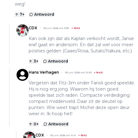
weg'.
7
+
Antwoord
CDX
05 juni 2026 om 9:30
+
9362
Kan ook zijn dat als Kaplan verkocht wordt, Janse
eraf gaat en andersom. En dat zal wel voor meer
posities gelden (Gaaei/Rosa, Sutalo/Itakura, etc.).
3
+
Antwoord
Hans Verhagen
05 juni 2026 om 10:29
+
15421
Vergeten dat Fitz-Jim onder Farioli goed speelde.
Hij is nog erg jong. Waarom hij toen goed
speelde laat zich raden. Compacte verdediging
compact middenveld. Daar zit de sleutel op
punten. Wie weet trapt Michel deze open deur
weer in. Ik hoop het!
0
+
Antwoord
CDX
05 juni 2026 om 11:41
+
9362