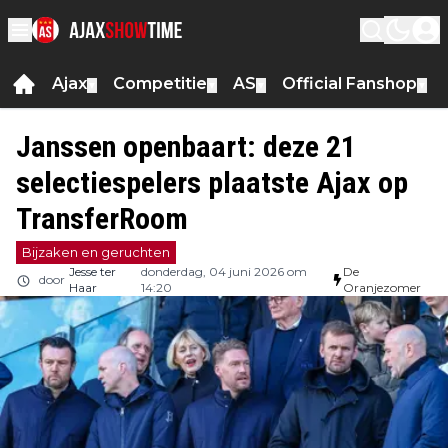
Ajax
Competitie
AS
Official Fanshop
▼
▼
▼
▼
Janssen openbaart: deze 21
selectiespelers plaatste Ajax op
TransferRoom
Bijzaken en geruchten
Jesse ter
donderdag, 04 juni 2026 om
De
door
Haar
14:20
Oranjezomer