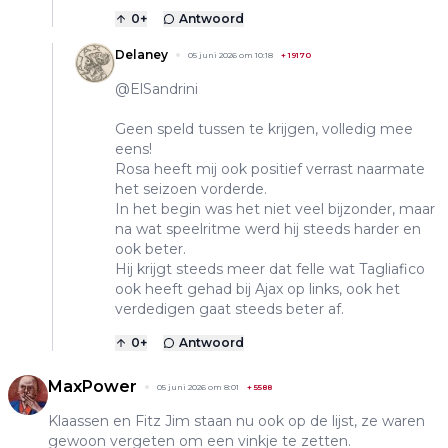
0
+
Antwoord
Delaney
05 juni 2026 om 10:18
+
19170
@ElSandrini
Geen speld tussen te krijgen, volledig mee
eens!
Rosa heeft mij ook positief verrast naarmate
het seizoen vorderde.
In het begin was het niet veel bijzonder, maar
na wat speelritme werd hij steeds harder en
ook beter.
Hij krijgt steeds meer dat felle wat Tagliafico
ook heeft gehad bij Ajax op links, ook het
verdedigen gaat steeds beter af.
0
+
Antwoord
MaxPower
05 juni 2026 om 8:01
+
5588
Klaassen en Fitz Jim staan nu ook op de lijst, ze waren
gewoon vergeten om een vinkje te zetten.