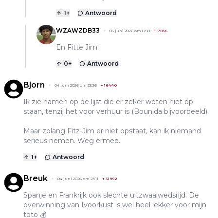
1
+
Antwoord
WZAWZDB33
05 juni 2026 om 6:58
+
7836
En Fitte Jim!
0
+
Antwoord
Bjorn
04 juni 2026 om 23:36
+
16440
Ik zie namen op de lijst die er zeker weten niet op
staan, tenzij het voor verhuur is (Bounida bijvoorbeeld).
Maar zolang Fitz-Jim er niet opstaat, kan ik niemand
serieus nemen. Weg ermee.
1
+
Antwoord
Breuk
04 juni 2026 om 23:11
+
31992
Spanje en Frankrijk ook slechte uitzwaaiwedsrijd. De
overwinning van Ivoorkust is wel heel lekker voor mijn
toto 💰