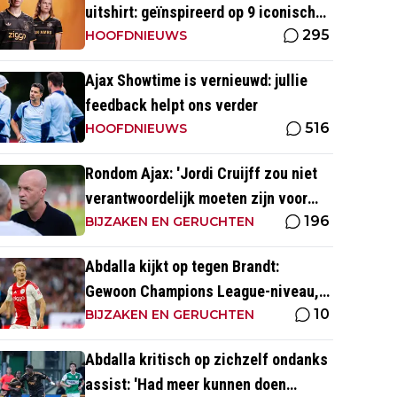
uitshirt: geïnspireerd op 9 iconische
295
momenten uit clubhistorie
HOOFDNIEUWS
Ajax Showtime is vernieuwd: jullie
feedback helpt ons verder
516
HOOFDNIEUWS
Rondom Ajax: 'Jordi Cruijff zou niet
verantwoordelijk moeten zijn voor
196
Ajax Vrouwen'
BIJZAKEN EN GERUCHTEN
Abdalla kijkt op tegen Brandt:
Gewoon Champions League-niveau,
10
dat ga je in wedstrijden ook zien'
BIJZAKEN EN GERUCHTEN
Abdalla kritisch op zichzelf ondanks
assist: 'Had meer kunnen doen