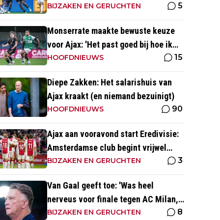
5
dichtbij de goal'
BIJZAKEN EN GERUCHTEN
Monserrate maakte bewuste keuze
voor Ajax: 'Het past goed bij hoe ik
15
naar voetbal kijk’
HOOFDNIEUWS
Diepe Zakken: Het salarishuis van
Ajax kraakt (en niemand bezuinigt)
90
HOOFDNIEUWS
Ajax aan vooravond start Eredivisie:
Amsterdamse club begint vrijwel
3
altijd met zege
BIJZAKEN EN GERUCHTEN
Van Gaal geeft toe: 'Was heel
nerveus voor finale tegen AC Milan,
8
wist dat ze zich zouden aanpassen'
BIJZAKEN EN GERUCHTEN