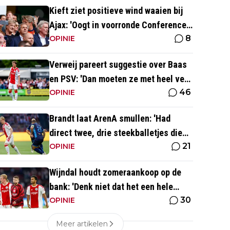
Kieft ziet positieve wind waaien bij
Ajax: 'Oogt in voorronde Conference
8
League fris en energiek'
OPINIE
Verweij pareert suggestie over Baas
en PSV: 'Dan moeten ze met heel veel
46
geld over de brug komen'
OPINIE
Brandt laat ArenA smullen: 'Had
direct twee, drie steekballetjes die
21
gewoon perfect waren'
OPINIE
Wijndal houdt zomeraankoop op de
bank: 'Denk niet dat het een hele
30
goede verdediger is'
OPINIE
Meer artikelen