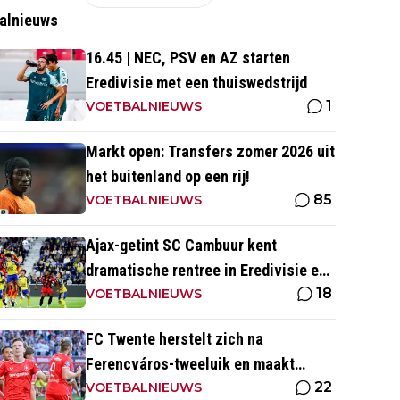
alnieuws
16.45 | NEC, PSV en AZ starten
Eredivisie met een thuiswedstrijd
1
VOETBALNIEUWS
Markt open: Transfers zomer 2026 uit
het buitenland op een rij!
85
VOETBALNIEUWS
Ajax-getint SC Cambuur kent
dramatische rentree in Eredivisie en
18
krijgt pak slaag in eigen huis
VOETBALNIEUWS
FC Twente herstelt zich na
Ferencváros-tweeluik en maakt
22
gehakt van Slowaakse opponent
VOETBALNIEUWS