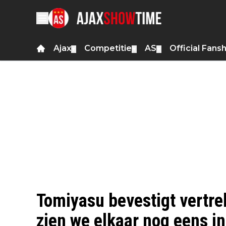
Ajax
Competitie
AS
Official Fans
▼
▼
▼
Tomiyasu bevestigt vertrek
zien we elkaar nog eens in