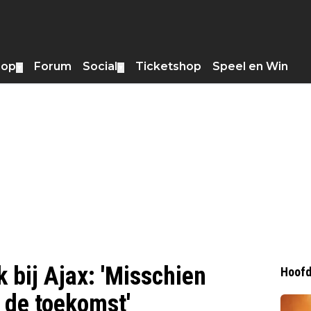
hop
Forum
Social
Ticketshop
Speel en Win
▼
▼
 bij Ajax: 'Misschien
Hoofd
 de toekomst'