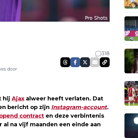
318
uws door
 hij
Ajax
alweer heeft verlaten. Dat
n bericht op zijn
Instagram-account
.
lopend contract
en deze verbintenis
 al na vijf maanden een einde aan