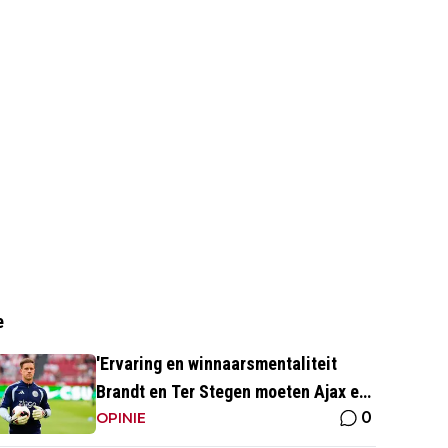
e
'Ervaring en winnaarsmentaliteit
Brandt en Ter Stegen moeten Ajax er
0
weer bovenop helpen'
OPINIE