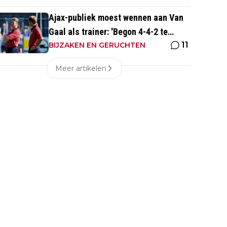
Ajax-publiek moest wennen aan Van
Gaal als trainer: 'Begon 4-4-2 te
11
spelen, vloeken in de kerk'
BIJZAKEN EN GERUCHTEN
Meer artikelen