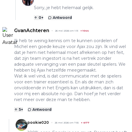
Sorry, je hebt helemaal gelijk.
0
+
Antwoord
GvanAchteren
26 mei 2026 om 1:13
+
1044
Ik heb te weinig kennis om te kunnen oordelen of
Michel een goede keuze voor Ajax zou zijn. Ik vind wel
dat je hem niet helemaal moet afrekenen op het feit,
dat zijn team ingestort is na het vertrek zonder
adequate vervanging van een paar sleutel spelers. We
hebben bij Ajax hetzelfde meegemaakt.
Wat ik wel vind, is dat communicatie met de spelers
voor een trainer essentieel is. En als de man zich
onvoldoende in het Engels kan uitdrukken, dan is dat
voor mij een absolute no-go. Dan hoef je het verder
niet meer over deze man te hebben.
5
+
Antwoord
pookie020
26 mei 2026 om 7:55
+
4177