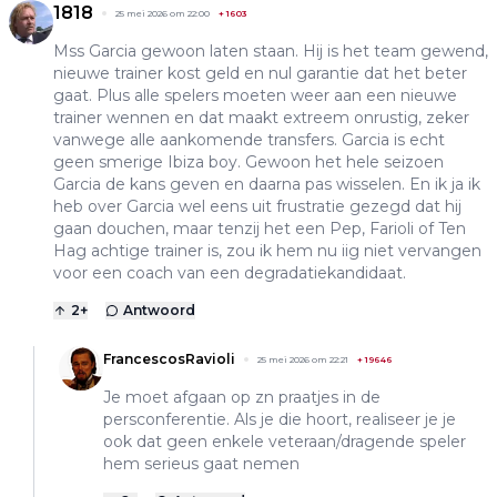
1818
25 mei 2026 om 22:00
+
1603
Mss Garcia gewoon laten staan. Hij is het team gewend,
nieuwe trainer kost geld en nul garantie dat het beter
gaat. Plus alle spelers moeten weer aan een nieuwe
trainer wennen en dat maakt extreem onrustig, zeker
vanwege alle aankomende transfers. Garcia is echt
geen smerige Ibiza boy. Gewoon het hele seizoen
Garcia de kans geven en daarna pas wisselen. En ik ja ik
heb over Garcia wel eens uit frustratie gezegd dat hij
gaan douchen, maar tenzij het een Pep, Farioli of Ten
Hag achtige trainer is, zou ik hem nu iig niet vervangen
voor een coach van een degradatiekandidaat.
2
+
Antwoord
FrancescosRavioli
25 mei 2026 om 22:21
+
19646
Je moet afgaan op zn praatjes in de
persconferentie. Als je die hoort, realiseer je je
ook dat geen enkele veteraan/dragende speler
hem serieus gaat nemen