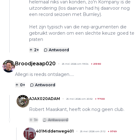
helemaal niks van konden, zo'n Kompany is de
uitzondering (los daarvan had hij daarvoor nog
een record seizoen met Burnley).
Het zijn typisch van die nep-argumenten die
gebruikt worden om een slechte keuze goed te
praten
2
+
Antwoord
Broodjeaap020
25 mei 2026 om 19:04
+
21390
Allegri is reeds ontslagen…..
0
+
Antwoord
AJAX020ADAM
25 mei 2026 om 20:32
+
7700
Robert Maaskant, heeft ook nog geen club.
1
+
Antwoord
401Middenweg401
25 mei 2026 om 21:12
+
9769