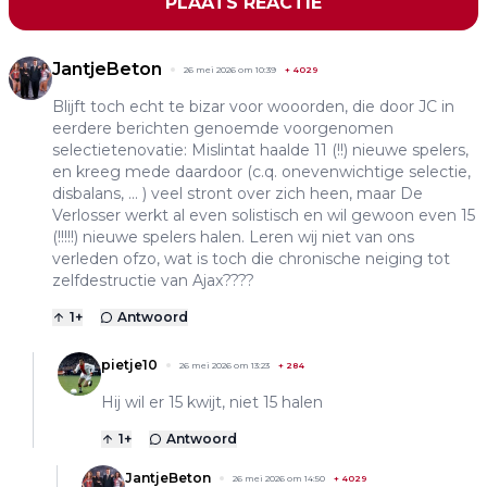
PLAATS REACTIE
JantjeBeton
26 mei 2026 om 10:39
+
4029
Blijft toch echt te bizar voor wooorden, die door JC in
eerdere berichten genoemde voorgenomen
selectietenovatie: Mislintat haalde 11 (!!) nieuwe spelers,
en kreeg mede daardoor (c.q. onevenwichtige selectie,
disbalans, ... ) veel stront over zich heen, maar De
Verlosser werkt al even solistisch en wil gewoon even 15
(!!!!!) nieuwe spelers halen. Leren wij niet van ons
verleden ofzo, wat is toch die chronische neiging tot
zelfdestructie van Ajax????
1
+
Antwoord
pietje10
26 mei 2026 om 13:23
+
284
Hij wil er 15 kwijt, niet 15 halen
1
+
Antwoord
JantjeBeton
26 mei 2026 om 14:50
+
4029