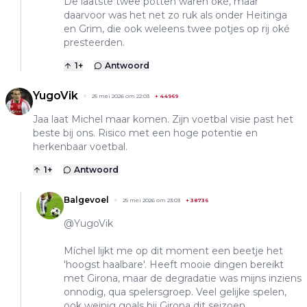
De laatste twee potten waren oké, maar
daarvoor was het net zo ruk als onder Heitinga
en Grim, die ook weleens twee potjes op rij oké
presteerden.
1
+
Antwoord
YugoVik
25 mei 2026 om 22:03
+
44969
Jaa laat Michel maar komen. Zijn voetbal visie past het
beste bij ons. Risico met een hoge potentie en
herkenbaar voetbal.
1
+
Antwoord
Balgevoel
25 mei 2026 om 23:03
+
38736
@YugoVik
Míchel lijkt me op dit moment een beetje het
'hoogst haalbare'. Heeft mooie dingen bereikt
met Girona, maar de degradatie was mijns inziens
onnodig, qua spelersgroep. Veel gelijke spelen,
ook weinig goals bij Girona dit seizoen.