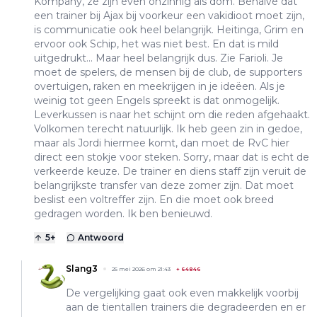
Kompany, ze zijn even onzinnig als dom. Behalve dat
een trainer bij Ajax bij voorkeur een vakidioot moet zijn,
is communicatie ook heel belangrijk. Heitinga, Grim en
ervoor ook Schip, het was niet best. En dat is mild
uitgedrukt... Maar heel belangrijk dus. Zie Farioli. Je
moet de spelers, de mensen bij de club, de supporters
overtuigen, raken en meekrijgen in je ideëen. Als je
weinig tot geen Engels spreekt is dat onmogelijk.
Leverkussen is naar het schijnt om die reden afgehaakt.
Volkomen terecht natuurlijk. Ik heb geen zin in gedoe,
maar als Jordi hiermee komt, dan moet de RvC hier
direct een stokje voor steken. Sorry, maar dat is echt de
verkeerde keuze. De trainer en diens staff zijn veruit de
belangrijkste transfer van deze zomer zijn. Dat moet
beslist een voltreffer zijn. En die moet ook breed
gedragen worden. Ik ben benieuwd.
5
+
Antwoord
Slang3
25 mei 2026 om 21:43
+
64846
De vergelijking gaat ook even makkelijk voorbij
aan de tientallen trainers die degradeerden en er