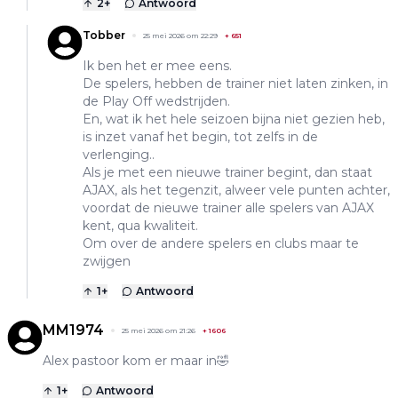
2
+
Antwoord
Tobber
25 mei 2026 om 22:29
+
651
Ik ben het er mee eens.
De spelers, hebben de trainer niet laten zinken, in
de Play Off wedstrijden.
En, wat ik het hele seizoen bijna niet gezien heb,
is inzet vanaf het begin, tot zelfs in de
verlenging..
Als je met een nieuwe trainer begint, dan staat
AJAX, als het tegenzit, alweer vele punten achter,
voordat de nieuwe trainer alle spelers van AJAX
kent, qua kwaliteit.
Om over de andere spelers en clubs maar te
zwijgen
1
+
Antwoord
MM1974
25 mei 2026 om 21:26
+
1606
Alex pastoor kom er maar in🤣
1
+
Antwoord