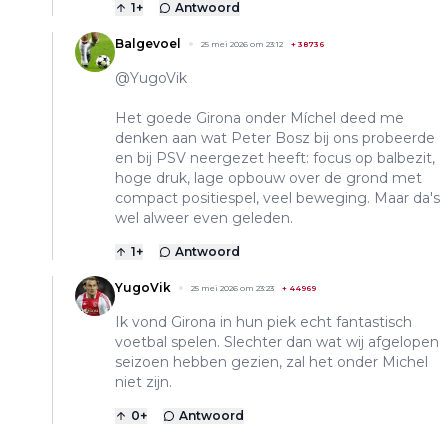
1
+
Antwoord
Balgevoel
25 mei 2026 om 23:12
+
38736
@YugoVik
Het goede Girona onder Míchel deed me
denken aan wat Peter Bosz bij ons probeerde
en bij PSV neergezet heeft: focus op balbezit,
hoge druk, lage opbouw over de grond met
compact positiespel, veel beweging. Maar da's
wel alweer even geleden.
1
+
Antwoord
YugoVik
25 mei 2026 om 23:23
+
44969
Ik vond Girona in hun piek echt fantastisch
voetbal spelen. Slechter dan wat wij afgelopen
seizoen hebben gezien, zal het onder Michel
niet zijn.
0
+
Antwoord