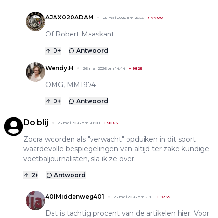
AJAX020ADAM
25 mei 2026 om 23:53
+
7700
Of Robert Maaskant.
0
+
Antwoord
Wendy.H
26 mei 2026 om 14:44
+
9825
OMG, MM1974
0
+
Antwoord
Dolblij
25 mei 2026 om 20:08
+
58166
Zodra woorden als "verwacht" opduiken in dit soort
waardevolle bespiegelingen van altijd ter zake kundige
voetbaljournalisten, sla ik ze over.
2
+
Antwoord
401Middenweg401
25 mei 2026 om 21:11
+
9769
Dat is tachtig procent van de artikelen hier. Voor