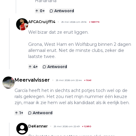
Hahahaha
0
+
Antwoord
AFCACruijff14
25 mei 2026 om 23:16
+
183179
Wel bizar dat ze eruit liggen.
Girona, West Ham en Wolfsburg binnen 2 dagen
allemaal eruit. Niet de minste clubs, zeker die
laatste twee.
4
+
Antwoord
Meervalvisser
25 mei 2026 om 22:44
+
1641
García heeft het in slechts acht potjes toch wel op de
rails gekregen. Het zou niet mijn nummer één keuze
zijn, maar ik zie hem wel als kandidaat als ik eerlijk ben.
1
+
Antwoord
DeKenner
25 mei 2026 om 22:49
+
12810