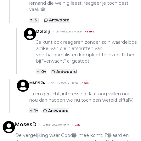
iemand die weinig leest, reageer je toch best
vaak 😀
3
+
Antwoord
Dolblij
25 mei 2026 om 21:34
+
58166
Je kunt ook reageren zonder zo'n waardeloos
artikel van die nietsnutten van
voetbaljournalisten kompleet te lezen. Ik ben
bij "verwacht" al gestopt.
0
+
Antwoord
MM1974
26 mei 2026 om 12:56
+
1606
Ja en gerucht, interesse of laat oog vallen nou
nou dan hadden we nu toch een wereld elftal🤣
1
+
Antwoord
MosesD
25 mei 2026 om 19:17
+
17315
De vergelijking waar Goodijk mee komt, Rijkaard en