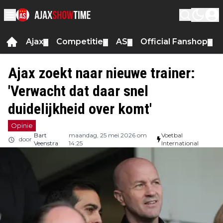
Ajax
Competitie
AS
Official Fanshop
▼
▼
▼
▼
Ajax zoekt naar nieuwe trainer:
'Verwacht dat daar snel
duidelijkheid over komt'
Opinie
Bart
maandag, 25 mei 2026 om
Voetbal
door
Veenstra
14:25
International