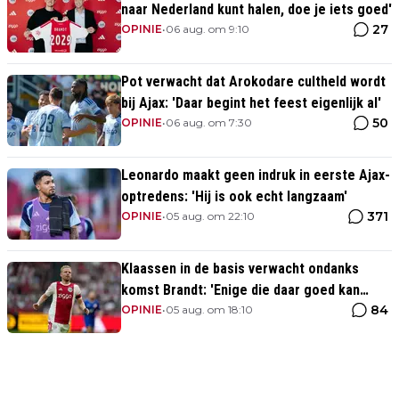
naar Nederland kunt halen, doe je iets goed'
27
OPINIE
•
06 aug. om 9:10
Pot verwacht dat Arokodare cultheld wordt
bij Ajax: 'Daar begint het feest eigenlijk al'
50
OPINIE
•
06 aug. om 7:30
Leonardo maakt geen indruk in eerste Ajax-
optredens: 'Hij is ook echt langzaam'
371
OPINIE
•
05 aug. om 22:10
Klaassen in de basis verwacht ondanks
komst Brandt: 'Enige die daar goed kan
84
spelen'
OPINIE
•
05 aug. om 18:10