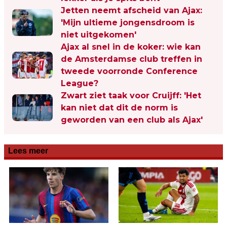
Jetten neemt afscheid van Ajax:
'Mijn ultieme jongensdroom is
niet uitgekomen'
Ajax al snel in de koker: wie kan
de Amsterdamse club treffen in
tweede voorronde Conference
League?
Zwart ziet taak voor Cruijff: 'Het
kan niet dat dit de norm is
geworden van een club als Ajax'