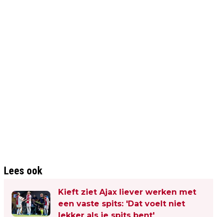
Lees ook
Kieft ziet Ajax liever werken met
een vaste spits: 'Dat voelt niet
lekker als je spits bent'