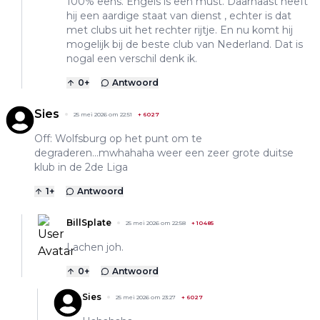
100% eens. Engels is een must. Daarnaast heeft
hij een aardige staat van dienst , echter is dat
met clubs uit het rechter rijtje. En nu komt hij
mogelijk bij de beste club van Nederland. Dat is
nogal een verschil denk ik.
0
+
Antwoord
Sies
25 mei 2026 om 22:51
+
6027
Off: Wolfsburg op het punt om te
degraderen...mwhahaha weer een zeer grote duitse
klub in de 2de Liga
1
+
Antwoord
BillSplate
25 mei 2026 om 22:58
+
10485
Lachen joh.
0
+
Antwoord
Sies
25 mei 2026 om 23:27
+
6027