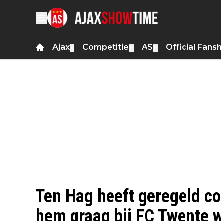
Ajax
Competitie
AS
Official Fans
▼
▼
▼
Ten Hag heeft geregeld co
hem graag bij FC Twente w