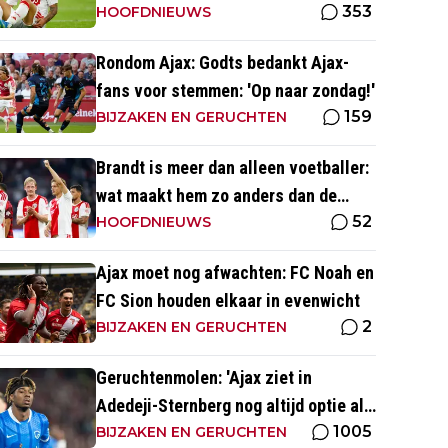
353
kans'
HOOFDNIEUWS
Rondom Ajax: Godts bedankt Ajax-
fans voor stemmen: 'Op naar zondag!'
159
BIJZAKEN EN GERUCHTEN
Brandt is meer dan alleen voetballer:
wat maakt hem zo anders dan de
52
'gemiddelde' voetballer?
HOOFDNIEUWS
Ajax moet nog afwachten: FC Noah en
FC Sion houden elkaar in evenwicht
2
BIJZAKEN EN GERUCHTEN
Geruchtenmolen: 'Ajax ziet in
Adedeji-Sternberg nog altijd optie als
1005
Godts vertrekt'
BIJZAKEN EN GERUCHTEN