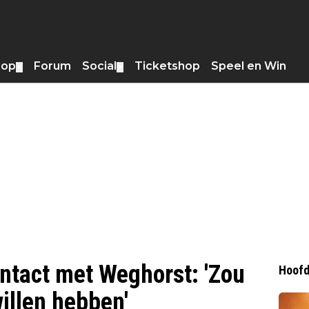
hop
Forum
Social
Ticketshop
Speel en Win
▼
▼
ntact met Weghorst: 'Zou
Hoofd
illen hebben'