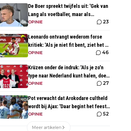
De Boer spreekt twijfels uit: 'Gek van
Lang als voetballer, maar als
23
persoonlijkheid niet'
OPINIE
Leonardo ontvangt wederom forse
kritiek: 'Als je niet fit bent, ziet het er
46
best wel slecht uit'
OPINIE
Krüzen onder de indruk: 'Als je zo'n
type naar Nederland kunt halen, doe
27
je iets goed'
OPINIE
Pot verwacht dat Arokodare cultheld
wordt bij Ajax: 'Daar begint het feest
52
eigenlijk al'
OPINIE
Meer artikelen