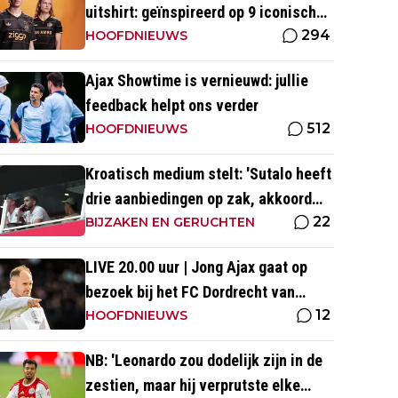
uitshirt: geïnspireerd op 9 iconische
294
momenten uit clubhistorie
HOOFDNIEUWS
Ajax Showtime is vernieuwd: jullie
feedback helpt ons verder
512
HOOFDNIEUWS
Kroatisch medium stelt: 'Sutalo heeft
drie aanbiedingen op zak, akkoord
22
blijft nog uit'
BIJZAKEN EN GERUCHTEN
LIVE 20.00 uur | Jong Ajax gaat op
bezoek bij het FC Dordrecht van
12
Nuijten
HOOFDNIEUWS
NB: 'Leonardo zou dodelijk zijn in de
zestien, maar hij verprutste elke