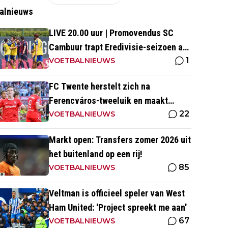
alnieuws
LIVE 20.00 uur | Promovendus SC
Cambuur trapt Eredivisie-seizoen af
1
tegen Excelsior
VOETBALNIEUWS
FC Twente herstelt zich na
Ferencváros-tweeluik en maakt
22
gehakt van Slowaakse opponent
VOETBALNIEUWS
Markt open: Transfers zomer 2026 uit
het buitenland op een rij!
85
VOETBALNIEUWS
Veltman is officieel speler van West
Ham United: 'Project spreekt me aan'
67
VOETBALNIEUWS