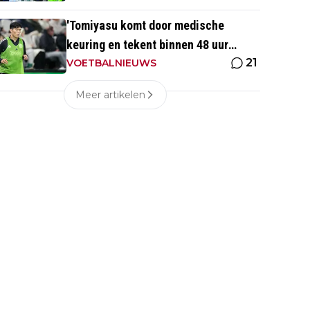
'Tomiyasu komt door medische
keuring en tekent binnen 48 uur
21
contract bij nieuwe club'
VOETBALNIEUWS
Meer artikelen