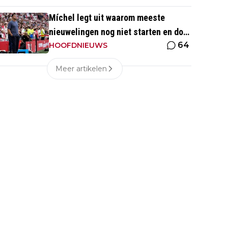
Míchel legt uit waarom meeste
nieuwelingen nog niet starten en doet
64
beroep op Godts
HOOFDNIEUWS
Meer artikelen