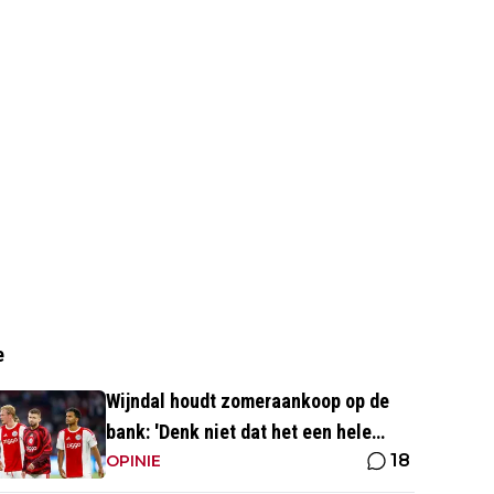
e
Wijndal houdt zomeraankoop op de
bank: 'Denk niet dat het een hele
18
goede verdediger is'
OPINIE