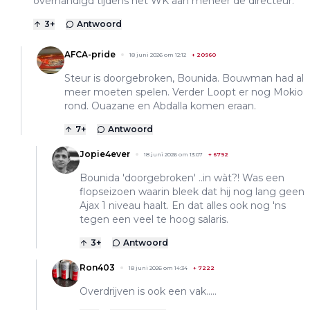
overhandigd tijdens het WK aan meneer de directeur.
3
+
Antwoord
AFCA-pride
18 juni 2026 om 12:12
+
20960
Steur is doorgebroken, Bounida. Bouwman had al
meer moeten spelen. Verder Loopt er nog Mokio
rond. Ouazane en Abdalla komen eraan.
7
+
Antwoord
Jopie4ever
18 juni 2026 om 13:07
+
6792
Bounida 'doorgebroken' ..in wàt?! Was een
flopseizoen waarin bleek dat hij nog lang geen
Ajax 1 niveau haalt. En dat alles ook nog 'ns
tegen een veel te hoog salaris.
3
+
Antwoord
Ron403
18 juni 2026 om 14:34
+
7222
Overdrijven is ook een vak.....