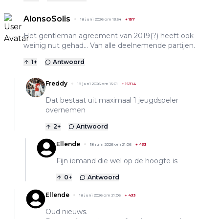
AlonsoSolis
18 juni 2026 om 13:54
+
157
Het gentleman agreement van 2019(?) heeft ook
weinig nut gehad... Van alle deelnemende partijen.
1
+
Antwoord
Freddy
18 juni 2026 om 15:01
+
15714
Dat bestaat uit maximaal 1 jeugdspeler
overnemen
2
+
Antwoord
Ellende
18 juni 2026 om 21:06
+
433
Fijn iemand die wel op de hoogte is
0
+
Antwoord
Ellende
18 juni 2026 om 21:06
+
433
Oud nieuws.