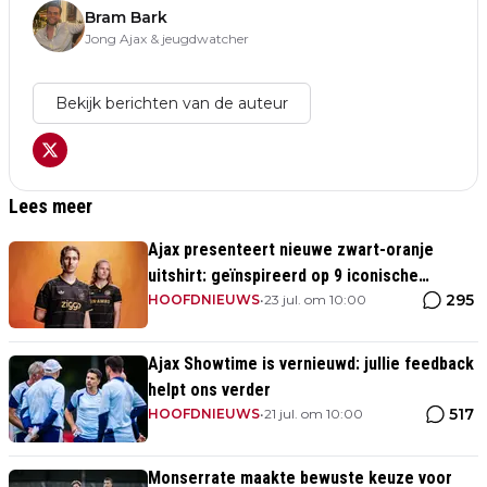
Bram Bark
Jong Ajax & jeugdwatcher
Bekijk berichten van de auteur
Lees meer
Ajax presenteert nieuwe zwart-oranje
uitshirt: geïnspireerd op 9 iconische
295
momenten uit clubhistorie
HOOFDNIEUWS
•
23 jul. om 10:00
Ajax Showtime is vernieuwd: jullie feedback
helpt ons verder
517
HOOFDNIEUWS
•
21 jul. om 10:00
Monserrate maakte bewuste keuze voor