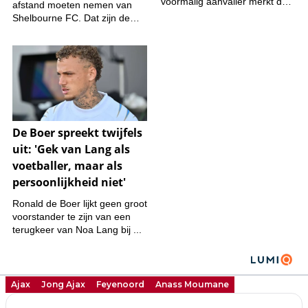
Ajax
Jong Ajax
Feyenoord
Anass Moumane