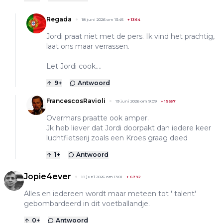
Regada
18 juni 2026 om 13:45
+
1364
Jordi praat niet met de pers. Ik vind het prachtig,
laat ons maar verrassen.
Let Jordi cook....
9
+
Antwoord
FrancescosRavioli
19 juni 2026 om 9:09
+
19657
Overmars praatte ook amper.
Jk heb liever dat Jordi doorpakt dan iedere keer
luchtfietserij zoals een Kroes graag deed
1
+
Antwoord
Jopie4ever
18 juni 2026 om 13:01
+
6792
Alles en iedereen wordt maar meteen tot ' talent'
gebombardeerd in dit voetballandje.
0
+
Antwoord