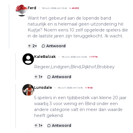
Ferd
18 juni 2026 om 12:42
+
45253
Want het gebeurd aan de lopende band
natuurlijk en is helemaal geen uitzondering hè
Kuijtje? Noem eens 10 zelf opgeleide spelers die
in de laatste jaren zijn teruggekocht. Ik wacht.
2
+
Antwoord
KaleBalzak
18 juni 2026 om 12:46
+
1778
Regeer,Lindgren,Blind,Rijkhof,Brobbey
1
+
Antwoord
Lunsdale
18 juni 2026 om 14:16
+
9145
5 spelers in een tijdsbestek van kleine 20 jaar
waarbij 3 voor weinig en Blind onder een
andere categorie valt én meer dan waarde
heeft gekend.
1
+
Antwoord