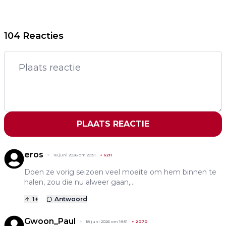
104 Reacties
PLAATS REACTIE
eros
18 juni 2026 om 20:51
+
6211
Doen ze vorig seizoen veel moeite om hem binnen te
halen, zou die nu alweer gaan,…
1
+
Antwoord
Gwoon_Paul
18 juni 2026 om 18:51
+
2070