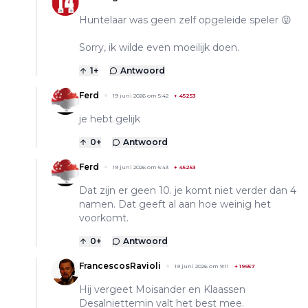
Huntelaar was geen zelf opgeleide speler 😝
Sorry, ik wilde even moeilijk doen.
1
+
Antwoord
Ferd
19 juni 2026 om 5:42
+
45253
je hebt gelijk
0
+
Antwoord
Ferd
19 juni 2026 om 5:43
+
45253
Dat zijn er geen 10. je komt niet verder dan 4
namen. Dat geeft al aan hoe weinig het
voorkomt.
0
+
Antwoord
FrancescosRavioli
19 juni 2026 om 9:11
+
19657
Hij vergeet Moisander en Klaassen
Desalniettemin valt het best mee.