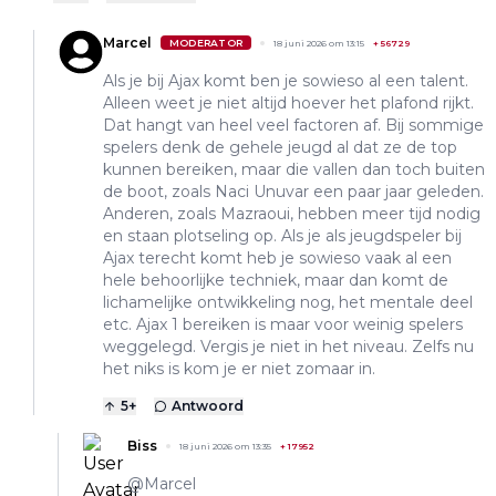
Marcel
MODERATOR
18 juni 2026 om 13:15
+
56729
Als je bij Ajax komt ben je sowieso al een talent.
Alleen weet je niet altijd hoever het plafond rijkt.
Dat hangt van heel veel factoren af. Bij sommige
spelers denk de gehele jeugd al dat ze de top
kunnen bereiken, maar die vallen dan toch buiten
de boot, zoals Naci Unuvar een paar jaar geleden.
Anderen, zoals Mazraoui, hebben meer tijd nodig
en staan plotseling op. Als je als jeugdspeler bij
Ajax terecht komt heb je sowieso vaak al een
hele behoorlijke techniek, maar dan komt de
lichamelijke ontwikkeling nog, het mentale deel
etc. Ajax 1 bereiken is maar voor weinig spelers
weggelegd. Vergis je niet in het niveau. Zelfs nu
het niks is kom je er niet zomaar in.
5
+
Antwoord
Biss
18 juni 2026 om 13:35
+
17952
@Marcel