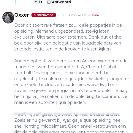
1
+
Antwoord
Oxxer
MODERATOR
18 juni 2026 om 11:35
+
189596
Door dit soort rare fratsen zou ik alle poppetjes in de
opleiding, niemand uitgezonderd, stevig laten
evalueren. Uiteraard door externen. Denk out of the
box, door bijv. een delegatie van jeugdopleiders van
erkende instituten in de keuken te laten kijken.
Andere optie, ik zag eergisteren Arsene Wenger op de
tribune. Hij werkt nu voor de FIFA, Chief of Global
Football Development. In die functie heeft hij
regelmatig te maken met jeugdontwikkelingsprojecten
en bezoekt hij clubs en academies wereldwijd om
advies te geven en programma’s te beoordelen. Vraag
hem tijd vrij te maken om de opleiding te scannen. De
man is een autoriteit qua opleiden.
Heeft hij zelf geen tijd weet hij vast iemand anders.
Zoals er nu gewerkt bij Ajax ga je qua opleiding heel
snel richting middelmaat. Geen enkel vertrouwen erin
dat de opleiding weer consequent echte toptalenten