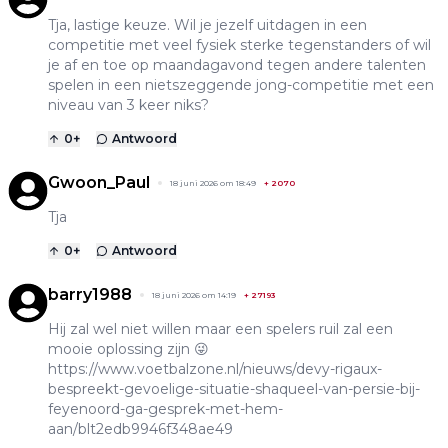
Tja, lastige keuze. Wil je jezelf uitdagen in een
competitie met veel fysiek sterke tegenstanders of wil
je af en toe op maandagavond tegen andere talenten
spelen in een nietszeggende jong-competitie met een
niveau van 3 keer niks?
0
+
Antwoord
Gwoon_Paul
18 juni 2026 om 18:49
+
2070
Tja
0
+
Antwoord
barry1988
18 juni 2026 om 14:19
+
27193
Hij zal wel niet willen maar een spelers ruil zal een
mooie oplossing zijn 😜
https://www.voetbalzone.nl/nieuws/devy-rigaux-
bespreekt-gevoelige-situatie-shaqueel-van-persie-bij-
feyenoord-ga-gesprek-met-hem-
aan/blt2edb9946f348ae49