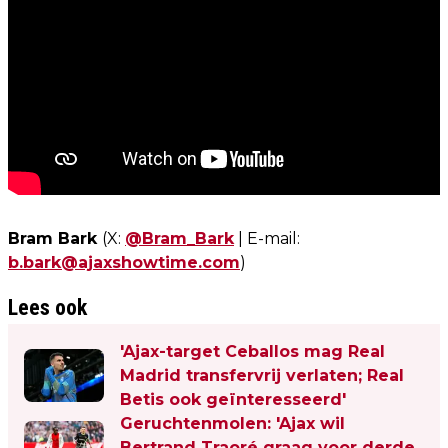
Bram Bark
(X:
@Bram_Bark
| E-mail:
b.bark@ajaxshowtime.com
)
Lees ook
'Ajax-target Ceballos mag Real
Madrid transfervrij verlaten; Real
Betis ook geïnteresseerd'
Geruchtenmolen: 'Ajax wil
Bertrand Traoré graag voor derde