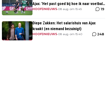
Ajax: 'Het past goed bij hoe ik naar voetbal
19
kijk’
HOOFDNIEUWS
•
08 aug. om 15:45
Diepe Zakken: Het salarishuis van Ajax
kraakt (en niemand bezuinigt)
248
HOOFDNIEUWS
•
08 aug. om 15:40