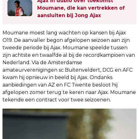
Ajax in dubio over toekomst
Moumane, die kan vertrekken of
aansluiten bij Jong Ajax
Moumane moest lang wachten op kansen bij Ajax
O19. De aanvaller begon afgelopen seizoen aan zijn
tweede periode bij Ajax. Moumane speelde tussen
zijn achtste en twaalfde al bij de recordkampioen van
Nederland. Via de Amsterdamse
amateurverenigingen sc Buitenveldert, DCG en AFC
kwam hij opnieuw in beeld bij Ajax. Ondanks
aanbiedingen van AZ en FC Twente besloot hij
afgelopen zomer terug te keren naar Ajax. Moumane
tekende een contract voor twee seizoenen.