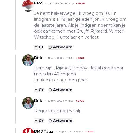
Ferd
18 juni 2026 om 14:32
+
45253
Je bent halverwege. Ik vroeg om 10. En
lindgren is al 18 jaar geleden joh, ik vroeg om
de laatste jaren. Als je lindgren noemt kan je
ook aankomen met Cruijff, Rijkaard, Winter,
Witschge, Huntelaar en verlaat
0
+
Antwoord
Dirk
18 juni 2026 om 19:04
+
8920
Bergwijn , Rijkhof, Brobby, das al goed voor
mee dan 40 miljoen
En ik mis er nog een paar
0
+
Antwoord
Dirk
18 juni 2026 om 19:05
+
8920
Regeer ook nog 5 milj...
0
+
Antwoord
DMDTagz
19 juni 2026 om 4:14
+
4380