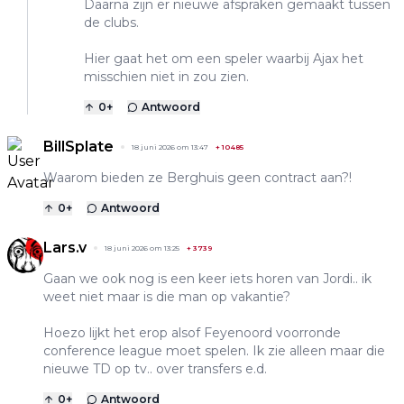
Daarna zijn er nieuwe afspraken gemaakt tussen
de clubs.
Hier gaat het om een speler waarbij Ajax het
misschien niet in zou zien.
0
+
Antwoord
BillSplate
18 juni 2026 om 13:47
+
10485
Waarom bieden ze Berghuis geen contract aan?!
0
+
Antwoord
Lars.v
18 juni 2026 om 13:25
+
3739
Gaan we ook nog is een keer iets horen van Jordi.. ik
weet niet maar is die man op vakantie?
Hoezo lijkt het erop alsof Feyenoord voorronde
conference league moet spelen. Ik zie alleen maar die
nieuwe TD op tv.. over transfers e.d.
0
+
Antwoord