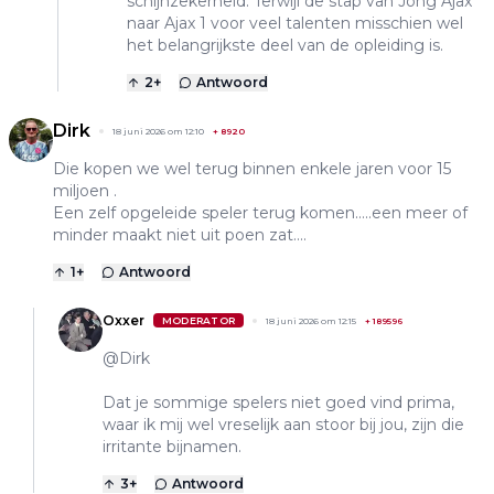
schijnzekerheid. Terwijl de stap van Jong Ajax
naar Ajax 1 voor veel talenten misschien wel
het belangrijkste deel van de opleiding is.
2
+
Antwoord
Dirk
18 juni 2026 om 12:10
+
8920
Die kopen we wel terug binnen enkele jaren voor 15
miljoen .
Een zelf opgeleide speler terug komen.....een meer of
minder maakt niet uit poen zat....
1
+
Antwoord
Oxxer
MODERATOR
18 juni 2026 om 12:15
+
189596
@Dirk
Dat je sommige spelers niet goed vind prima,
waar ik mij wel vreselijk aan stoor bij jou, zijn die
irritante bijnamen.
3
+
Antwoord