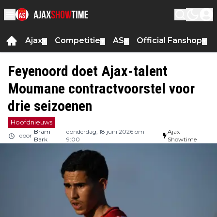
Ajax
Competitie
AS
Official Fanshop
▼
▼
▼
▼
Feyenoord doet Ajax-talent
Moumane contractvoorstel voor
drie seizoenen
Hoofdnieuws
Bram
donderdag, 18 juni 2026 om
Ajax
door
Bark
9:00
Showtime