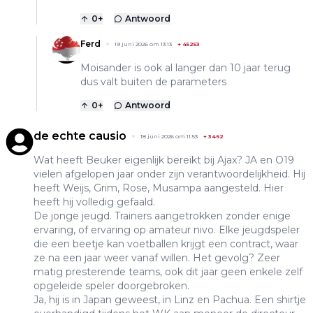
0
+
Antwoord
Ferd
19 juni 2026 om 13:13
+
45253
Moisander is ook al langer dan 10 jaar terug
dus valt buiten de parameters
0
+
Antwoord
de echte causio
18 juni 2026 om 11:53
+
3462
Wat heeft Beuker eigenlijk bereikt bij Ajax? JA en O19
vielen afgelopen jaar onder zijn verantwoordelijkheid. Hij
heeft Weijs, Grim, Rose, Musampa aangesteld. Hier
heeft hij volledig gefaald.
De jonge jeugd. Trainers aangetrokken zonder enige
ervaring, of ervaring op amateur nivo. Elke jeugdspeler
die een beetje kan voetballen krijgt een contract, waar
ze na een jaar weer vanaf willen. Het gevolg? Zeer
matig presterende teams, ook dit jaar geen enkele zelf
opgeleide speler doorgebroken.
Ja, hij is in Japan geweest, in Linz en Pachua. Een shirtje