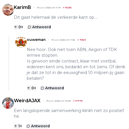
KarimB
19 juni 2026 om 11:19
+
19235
Dit gaat helemaal de verkeerde kant op....
0
+
Antwoord
ouweman
19 juni 2026 om 11:56
+
7829
Nee hoor. Ook niet toen ABN, Aegon of TDK
ermee stopten.
Is gewoon einde contract, klaar met voetbal,
iedereen kent ons, bedankt en tot ziens. Of denk
je dat ze tot in de eeuwigheid 10 miljoen pj gaan
betalen?
0
+
Antwoord
WeirdAJAX
19 juni 2026 om 10:09
+
17773
Een langslopende samenwerking klinkt niet zo positief
hè.
1
+
Antwoord