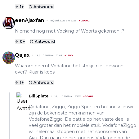
1
+
Antwoord
eenAjaxfan
18 juni 2026 om 22:53
+
25002
Niemand nog met Vocking of Woorts gekomen...?
0
+
Antwoord
Qajax
18 juni 2026 om 21:48
+
1500
Waarom neemt Vodafone het stokje niet gewoon
over? Klaar is kees.
1
+
Antwoord
BillSplate
18 juni 2026 om 23:32
+
10485
Vodafone, Ziggo, Ziggo Sport en hollandsnieuwe
zijn de bekendste merknamen van
VodafoneZiggo. De battle op het vaste deel is
veel groter dan het mobiele stuk. VodafoneZiggo
wil helemaal stoppen met het sponsoren van
Ajax. Dan gaan ze niet opeens Vodafone op de