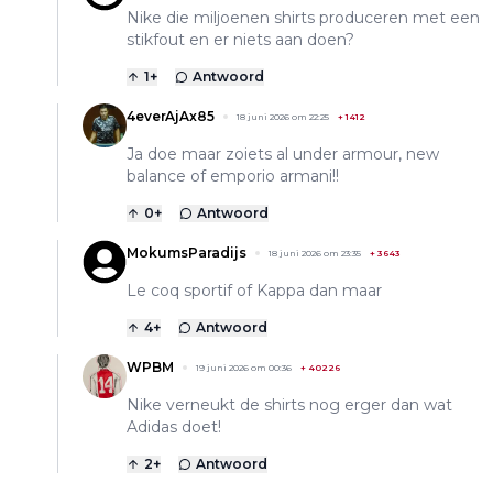
Nike die miljoenen shirts produceren met een
stikfout en er niets aan doen?
1
+
Antwoord
4everAjAx85
18 juni 2026 om 22:25
+
1412
Ja doe maar zoiets al under armour, new
balance of emporio armani!!
0
+
Antwoord
MokumsParadijs
18 juni 2026 om 23:35
+
3643
Le coq sportif of Kappa dan maar
4
+
Antwoord
WPBM
19 juni 2026 om 00:36
+
40226
Nike verneukt de shirts nog erger dan wat
Adidas doet!
2
+
Antwoord