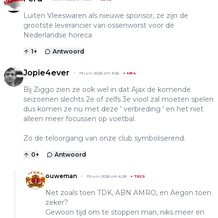
Luiten Vleeswaren als nieuwe sponsor, ze zijn de
grootste leverancier van ossenworst voor de
Nederlandse horeca
1
+
Antwoord
Jopie4ever
19 juni 2026 om 3:06
+
6814
Bij Ziggo zien ze ook wel in dat Ajax de komende
seizoenen slechts 2e of zelfs 3e viool zal moeten spelen
dus komen ze nu met deze ' verbreding ' en het niet
alleen meer focussen op voetbal.
Zo de teloorgang van onze club symboliserend.
0
+
Antwoord
ouweman
19 juni 2026 om 6:28
+
7829
Net zoals toen TDK, ABN AMRO, en Aegon toen
zeker?
Gewoon tijd om te stoppen man, niks meer en