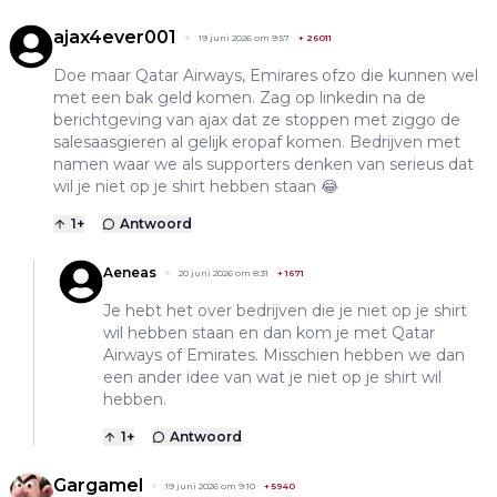
ajax4ever001
19 juni 2026 om 9:57
+
26011
Doe maar Qatar Airways, Emirares ofzo die kunnen wel
met een bak geld komen. Zag op linkedin na de
berichtgeving van ajax dat ze stoppen met ziggo de
salesaasgieren al gelijk eropaf komen. Bedrijven met
namen waar we als supporters denken van serieus dat
wil je niet op je shirt hebben staan 😂
1
+
Antwoord
Aeneas
20 juni 2026 om 8:31
+
1671
Je hebt het over bedrijven die je niet op je shirt
wil hebben staan en dan kom je met Qatar
Airways of Emirates. Misschien hebben we dan
een ander idee van wat je niet op je shirt wil
hebben.
1
+
Antwoord
Gargamel
19 juni 2026 om 9:10
+
5940