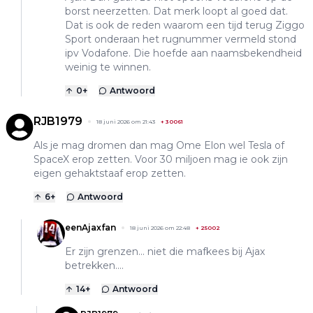
borst neerzetten. Dat merk loopt al goed dat.
Dat is ook de reden waarom een tijd terug Ziggo
Sport onderaan het rugnummer vermeld stond
ipv Vodafone. Die hoefde aan naamsbekendheid
weinig te winnen.
0
+
Antwoord
RJB1979
18 juni 2026 om 21:43
+
30061
Als je mag dromen dan mag Ome Elon wel Tesla of
SpaceX erop zetten. Voor 30 miljoen mag ie ook zijn
eigen gehaktstaaf erop zetten.
6
+
Antwoord
eenAjaxfan
18 juni 2026 om 22:48
+
25002
Er zijn grenzen... niet die mafkees bij Ajax
betrekken....
14
+
Antwoord