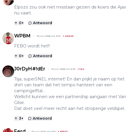
Elpozo zou ook niet misstaan gezien de koers die Ajax
nu vaart.
0
+
Antwoord
WPBM
19 juni 2026 om 9:10
+
40226
FEBO wordt het!!
0
+
Antwoord
J0rDyH#!dEr
19 juni 2026 om 6:18
+
124
Tsja, superSNEL internet! En dan prijkt je naam op het
shirt van team dat het tempo hanteert van een
campingelftal…
Wellicht kunnen we een partnership aangaan met Van
Gilse.
Dat doet veel meer recht aan het stroperige veldspel.
3
+
Antwoord
Ferd
19 juni 2026 om 5:59
+
45302