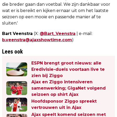
die breder gaan dan voetbal. We zijn dankbaar voor
wat er is bereikt en kijken ernaar uit om het laatste
seizoen op een mooie en passende manier af te
sluiten.'
Bart Veenstra
(X:
@Bart_Veenstra
| e-mail:
b.veenstra@ajaxshowtime.com
)
Lees ook
ESPN brengt groot nieuws: alle
Eredivisie-duels voortaan live te
zien bij Ziggo
Ajax en Ziggo intensiveren
samenwerking; GigaNet volgend
seizoen op shirt Ajax
Hoofdsponsor Ziggo spreekt
vertrouwen uit in Ajax
Ajax speelt komend seizoen met