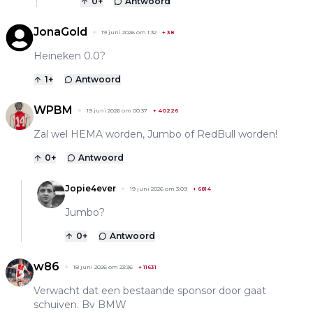
0
+
Antwoord
JonaGold
19 juni 2026 om 1:32
+
38
Heineken 0.0?
1
+
Antwoord
WPBM
19 juni 2026 om 00:37
+
40226
Zal wel HEMA worden, Jumbo of RedBull worden!
0
+
Antwoord
Jopie4ever
19 juni 2026 om 3:09
+
6814
Jumbo?
0
+
Antwoord
w86
18 juni 2026 om 23:36
+
11631
Verwacht dat een bestaande sponsor door gaat
schuiven. Bv BMW