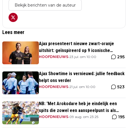
Bekijk berichten van de auteur
Lees meer
Ajax presenteert nieuwe zwart-oranje
uitshirt: geïnspireerd op 9 iconische
295
momenten uit clubhistorie
HOOFDNIEUWS
•
23 jul. om 10:00
Ajax Showtime is vernieuwd: jullie feedback
helpt ons verder
523
HOOFDNIEUWS
•
21 jul. om 10:00
NB: 'Met Arokodare heb je eindelijk een
spits die zowel een aanspeelpunt is als
195
diepte heeft'
HOOFDNIEUWS
•
09 aug. om 23:25