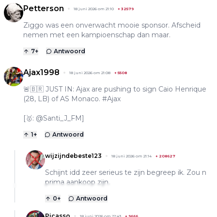
Petterson
18 juni 2026 om 21:10
+
32579
Ziggo was een onverwacht mooie sponsor. Afscheid
nemen met een kampioenschap dan maar.
7
+
Antwoord
Ajax1998
18 juni 2026 om 21:08
+
5508
🚨🇧🇷 JUST IN: Ajax are pushing to sign Caio Henrique
(28, LB) of AS Monaco. #Ajax
[🥇: @Santi_J_FM]
1
+
Antwoord
wijzijndebeste123
18 juni 2026 om 21:14
+
208627
Schijnt idd zeer serieus te zijn begreep ik. Zou n
prima aankoop zijn.
0
+
Antwoord
Picasso
18 juni 2026 om 22:43
+
9666