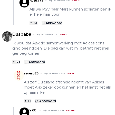
RJB1979
18 juni 2026 om 23:16
+
30061
Als we PSV naar Mars kunnen schieten ben ik
er helemaal voor.
6
+
Antwoord
Dusbaba
18 juni 2026 om 21:40
+
16630
Ik wou dat Ajax de samenwerking met Adidas eens
ging beëindigen. Die dag kan wat mij betreft niet snel
genoeg komen.
7
+
Antwoord
serero25
18 juni 2026 om 21:44
+
1688
Als zelf Duitsland afscheid neemt van Adidas
moet Ajax zeker ook kunnen en het liefst net als
zij naar nike.
1
+
Antwoord
YRGI
18 juni 2026 om 21:58
+
33936