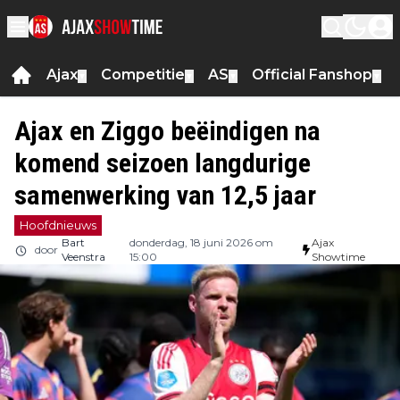
Ajax
Competitie
AS
Official Fanshop
▼
▼
▼
▼
Ajax en Ziggo beëindigen na
komend seizoen langdurige
samenwerking van 12,5 jaar
Hoofdnieuws
Bart
donderdag, 18 juni 2026 om
Ajax
door
Veenstra
15:00
Showtime