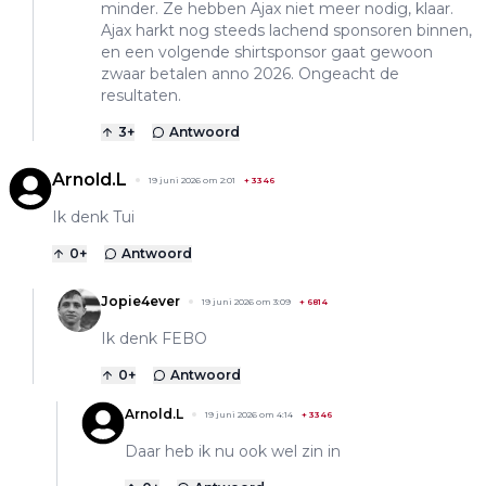
minder. Ze hebben Ajax niet meer nodig, klaar.
Ajax harkt nog steeds lachend sponsoren binnen,
en een volgende shirtsponsor gaat gewoon
zwaar betalen anno 2026. Ongeacht de
resultaten.
3
+
Antwoord
Arnold.L
19 juni 2026 om 2:01
+
3346
Ik denk Tui
0
+
Antwoord
Jopie4ever
19 juni 2026 om 3:09
+
6814
Ik denk FEBO
0
+
Antwoord
Arnold.L
19 juni 2026 om 4:14
+
3346
Daar heb ik nu ook wel zin in