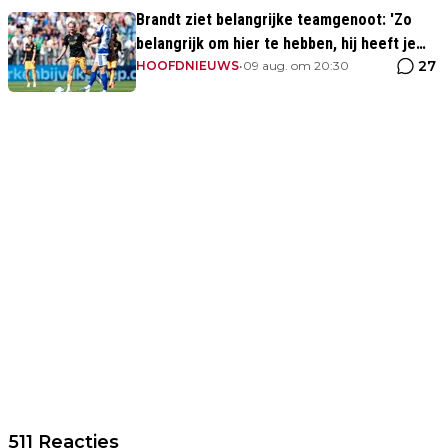
Brandt ziet belangrijke teamgenoot: 'Zo
belangrijk om hier te hebben, hij heeft je
27
rug'
HOOFDNIEUWS
•
09 aug. om 20:30
511 Reacties