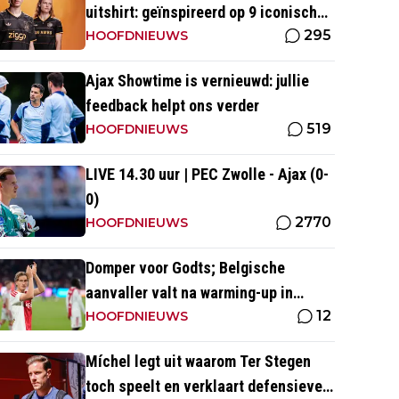
uitshirt: geïnspireerd op 9 iconische
295
momenten uit clubhistorie
HOOFDNIEUWS
Ajax Showtime is vernieuwd: jullie
feedback helpt ons verder
519
HOOFDNIEUWS
LIVE 14.30 uur | PEC Zwolle - Ajax (0-
0)
2770
HOOFDNIEUWS
Domper voor Godts; Belgische
aanvaller valt na warming-up in
12
Zwolle uit, maar loopt wel warm
HOOFDNIEUWS
Míchel legt uit waarom Ter Stegen
toch speelt en verklaart defensieve