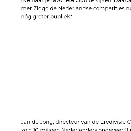
live naar je favoriete club te kijken. Da
met Ziggo de Nederlandse competities n
nóg groter publiek.'
Jan de Jong, directeur van de Eredivisie CV
zo'n 10 miljoen Nederlanders ongeveer 11 