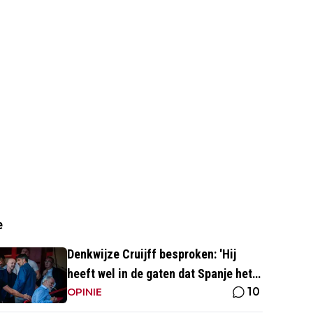
e
Denkwijze Cruijff besproken: 'Hij
heeft wel in de gaten dat Spanje het
10
hoogste is in het voetbal'
OPINIE