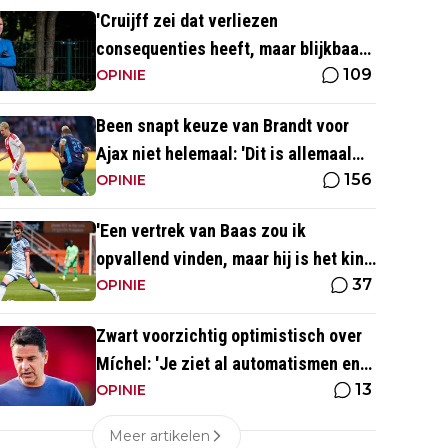
'Cruijff zei dat verliezen
consequenties heeft, maar blijkbaar
109
niet voor de trainer van Ajax 1'
OPINIE
Been snapt keuze van Brandt voor
Ajax niet helemaal: 'Dit is allemaal
156
wat makkelijker'
OPINIE
'Een vertrek van Baas zou ik
opvallend vinden, maar hij is het kind
37
van de rekening van de komst van
OPINIE
Blind'
Zwart voorzichtig optimistisch over
Míchel: 'Je ziet al automatismen en
13
patronen terug, maar...'
OPINIE
Meer artikelen