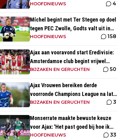
4
mutaties Ajax
HOOFDNIEUWS
Míchel begint met Ter Stegen op doel
tegen PEC Zwolle, Godts valt uit in
158
warming-up
HOOFDNIEUWS
Ajax aan vooravond start Eredivisie:
Amsterdamse club begint vrijwel
50
altijd met zege
BIJZAKEN EN GERUCHTEN
Ajax Vrouwen bereiken derde
voorronde Champions League na late
3
zege op Rangers FC
BIJZAKEN EN GERUCHTEN
Monserrate maakte bewuste keuze
voor Ajax: 'Het past goed bij hoe ik
33
naar voetbal kijk’
HOOFDNIEUWS