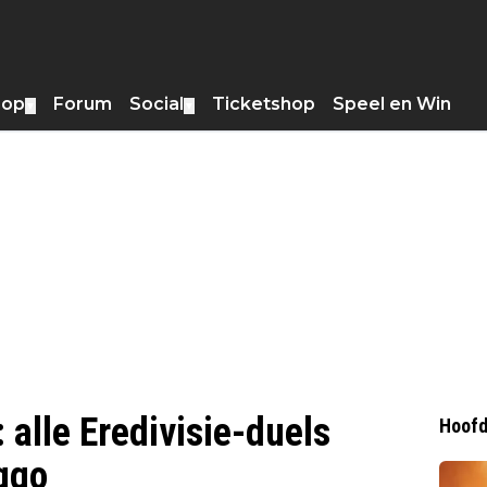
hop
Forum
Social
Ticketshop
Speel en Win
▼
▼
 alle Eredivisie-duels
Hoofd
iggo