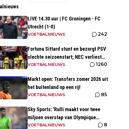
alnieuws
LIVE 14.30 uur | FC Groningen - FC
Utrecht (1-0)
242
VOETBALNIEUWS
Fortuna Sittard stunt en bezorgt PSV
slechte seizoenstart; NEC verliest
1260
ondanks assist Tadic
VOETBALNIEUWS
Markt open: Transfers zomer 2026 uit
het buitenland op een rij!
85
VOETBALNIEUWS
Sky Sports: 'Rulli maakt voor twee
miljoen overstap van Olympique
8
Marseille naar Manchester City'
VOETBALNIEUWS