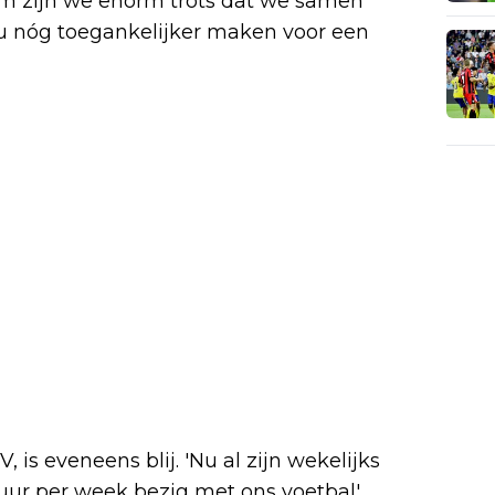
arom zijn we enorm trots dat we samen
u nóg toegankelijker maken voor een
, is eveneens blij. 'Nu al zijn wekelijks
uur per week bezig met ons voetbal',