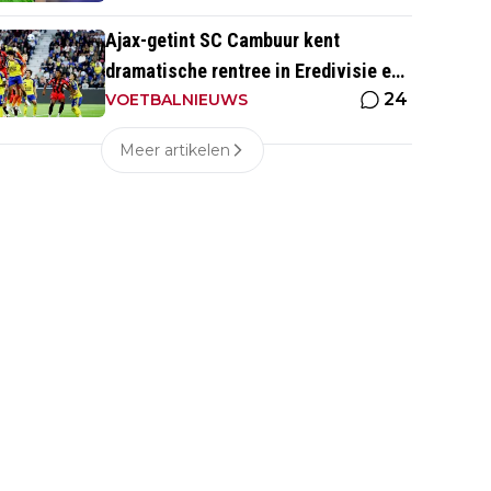
Ajax-getint SC Cambuur kent
dramatische rentree in Eredivisie en
24
krijgt pak slaag in eigen huis
VOETBALNIEUWS
Meer artikelen