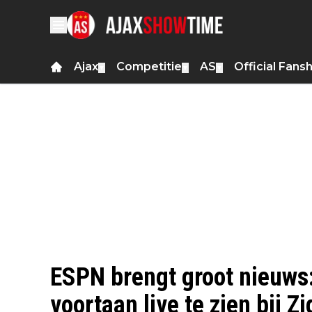
Ajax
Competitie
AS
Official Fans
▼
▼
▼
ESPN brengt groot nieuws:
voortaan live te zien bij Z