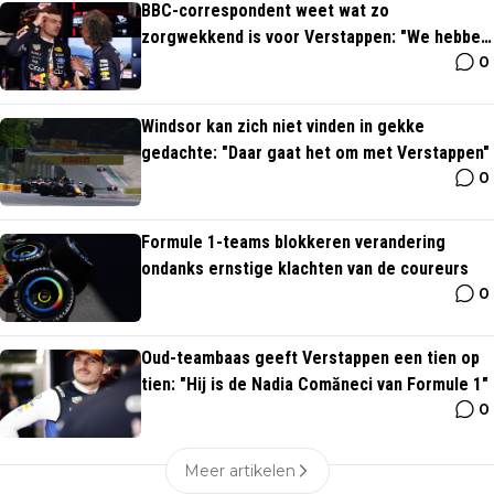
BBC-correspondent weet wat zo
zorgwekkend is voor Verstappen: "We hebben
0
het over Max"
Windsor kan zich niet vinden in gekke
gedachte: "Daar gaat het om met Verstappen"
0
Formule 1-teams blokkeren verandering
ondanks ernstige klachten van de coureurs
0
Oud-teambaas geeft Verstappen een tien op
tien: "Hij is de Nadia Comăneci van Formule 1"
0
Meer artikelen