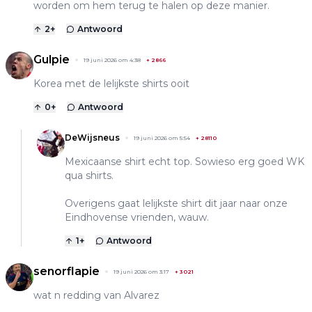
worden om hem terug te halen op deze manier.
2
+
Antwoord
Gulpie
19 juni 2026 om 4:38
+
2866
Korea met de lelijkste shirts ooit
0
+
Antwoord
DeWijsneus
19 juni 2026 om 5:54
+
28110
Mexicaanse shirt echt top. Sowieso erg goed WK
qua shirts.
Overigens gaat lelijkste shirt dit jaar naar onze
Eindhovense vrienden, wauw.
1
+
Antwoord
senorflapie
19 juni 2026 om 3:17
+
3021
wat n redding van Alvarez