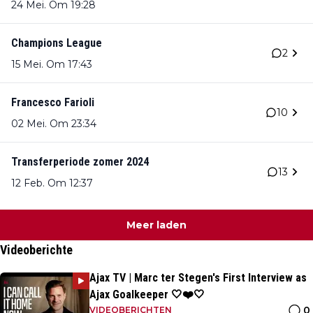
24 Mei. Om 19:28
Champions League
2
15 Mei. Om 17:43
Francesco Farioli
10
02 Mei. Om 23:34
Transferperiode zomer 2024
13
12 Feb. Om 12:37
Meer laden
Videoberichte
Ajax TV | Marc ter Stegen's First Interview as
Ajax Goalkeeper 🤍❤️🤍
0
VIDEOBERICHTEN