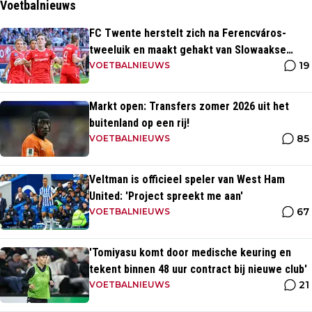
Voetbalnieuws
FC Twente herstelt zich na Ferencváros-
tweeluik en maakt gehakt van Slowaakse
19
opponent
VOETBALNIEUWS
Markt open: Transfers zomer 2026 uit het
buitenland op een rij!
85
VOETBALNIEUWS
Veltman is officieel speler van West Ham
United: 'Project spreekt me aan'
67
VOETBALNIEUWS
'Tomiyasu komt door medische keuring en
tekent binnen 48 uur contract bij nieuwe club'
21
VOETBALNIEUWS