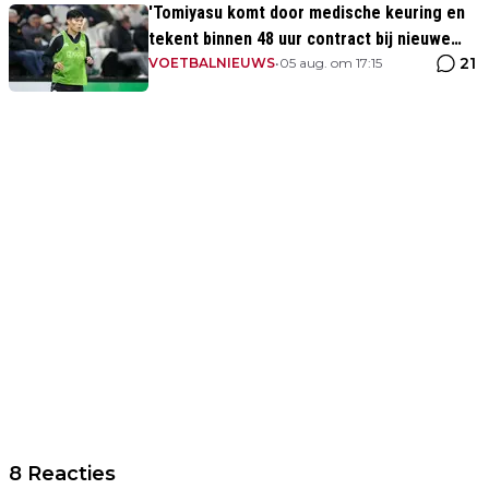
'Tomiyasu komt door medische keuring en
tekent binnen 48 uur contract bij nieuwe
21
club'
VOETBALNIEUWS
•
05 aug. om 17:15
8 Reacties