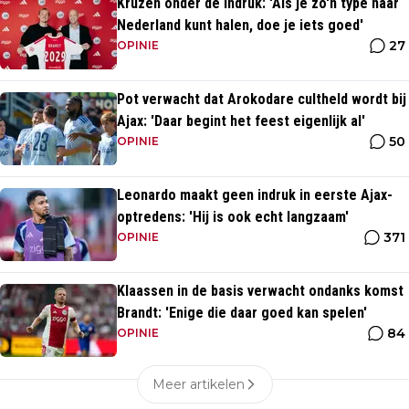
Krüzen onder de indruk: 'Als je zo'n type naar
Nederland kunt halen, doe je iets goed'
27
OPINIE
Pot verwacht dat Arokodare cultheld wordt bij
Ajax: 'Daar begint het feest eigenlijk al'
50
OPINIE
Leonardo maakt geen indruk in eerste Ajax-
optredens: 'Hij is ook echt langzaam'
371
OPINIE
Klaassen in de basis verwacht ondanks komst
Brandt: 'Enige die daar goed kan spelen'
84
OPINIE
Meer artikelen