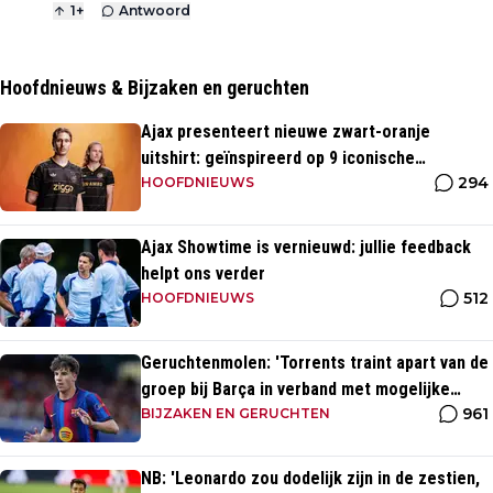
1
+
Antwoord
Hoofdnieuws & Bijzaken en geruchten
Ajax presenteert nieuwe zwart-oranje
uitshirt: geïnspireerd op 9 iconische
294
momenten uit clubhistorie
HOOFDNIEUWS
Ajax Showtime is vernieuwd: jullie feedback
helpt ons verder
512
HOOFDNIEUWS
Geruchtenmolen: 'Torrents traint apart van de
groep bij Barça in verband met mogelijke
961
transfer'
BIJZAKEN EN GERUCHTEN
NB: 'Leonardo zou dodelijk zijn in de zestien,