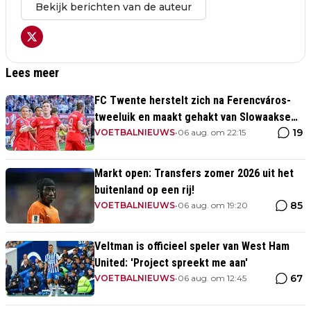
Bekijk berichten van de auteur
Lees meer
FC Twente herstelt zich na Ferencváros-
tweeluik en maakt gehakt van Slowaakse
19
opponent
VOETBALNIEUWS
•
06 aug. om 22:15
Markt open: Transfers zomer 2026 uit het
buitenland op een rij!
85
VOETBALNIEUWS
•
06 aug. om 19:20
Veltman is officieel speler van West Ham
United: 'Project spreekt me aan'
67
VOETBALNIEUWS
•
06 aug. om 12:45