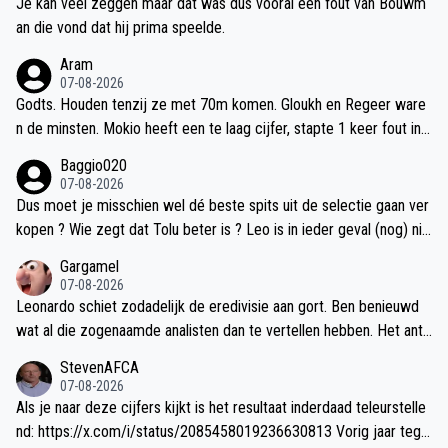
Je kan veel zeggen maar dat was dus vooral een fout van Bouwm
an die vond dat hij prima speelde.
Aram
07-08-2026
Godts. Houden tenzij ze met 70m komen. Gloukh en Regeer ware
n de minsten. Mokio heeft een te laag cijfer, stapte 1 keer fout in
maar was verder erg sterk, liep ook veel dicht verdedigend. Rege
Baggio020
er zat er doorheen. Maar wat hebben Ouazane en Tolu misdaan? W
07-08-2026
aren spelen zij niet?
Dus moet je misschien wel dé beste spits uit de selectie gaan ver
kopen ? Wie zegt dat Tolu beter is ? Leo is in ieder geval (nog) nie
t beter. Speel zelfs liever eerder met Konadu dan Leo.
Gargamel
07-08-2026
Leonardo schiet zodadelijk de eredivisie aan gort. Ben benieuwd
wat al die zogenaamde analisten dan te vertellen hebben. Het ant
woord laat zich raden.
StevenAFCA
07-08-2026
Als je naar deze cijfers kijkt is het resultaat inderdaad teleurstelle
nd: https://x.com/i/status/2085458019236630813 Vorig jaar tege