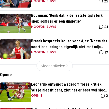
25
slotfase'
HOOFDNIEUWS
Bouwman: 'Denk dat ik de laatste tijd sterk
spel; soms is er een dingetje'
41
HOOFDNIEUWS
Brandt bespreekt keuze voor Ajax: 'Neem dat
soort beslissingen eigenlijk niet met mijn
17
hoofd'
HOOFDNIEUWS
Meer artikelen
Opinie
Leonardo ontvangt wederom forse kritiek:
'Als je niet fit bent, ziet het er best wel slecht
2
uit'
OPINIE