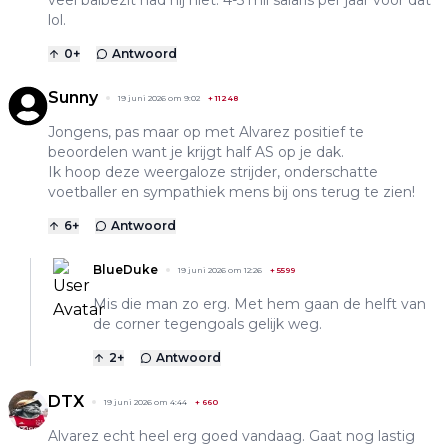
veel balbezit had hij niet. 4-5 mil salaris per jaar voor dat
lol.
0
+
Antwoord
Sunny
19 juni 2026 om 9:02
+
11248
Jongens, pas maar op met Alvarez positief te
beoordelen want je krijgt half AS op je dak.
Ik hoop deze weergaloze strijder, onderschatte
voetballer en sympathiek mens bij ons terug te zien!
6
+
Antwoord
BlueDuke
19 juni 2026 om 12:26
+
5599
Mis die man zo erg. Met hem gaan de helft van
de corner tegengoals gelijk weg.
2
+
Antwoord
DTX
19 juni 2026 om 4:44
+
660
Alvarez echt heel erg goed vandaag. Gaat nog lastig