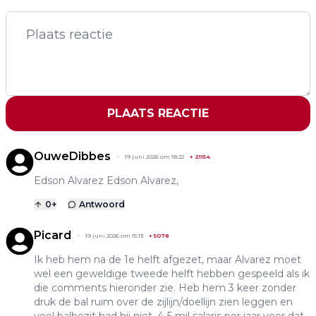
PLAATS REACTIE
OuweDibbes
19 juni 2026 om 18:22
+
21154
Edson Alvarez Edson Alvarez,
0
+
Antwoord
Picard
19 juni 2026 om 15:13
+
5078
Ik heb hem na de 1e helft afgezet, maar Alvarez moet
wel een geweldige tweede helft hebben gespeeld als ik
die comments hieronder zie. Heb hem 3 keer zonder
druk de bal ruim over de zijlijn/doellijn zien leggen en