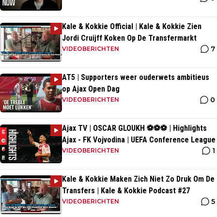
Kale & Kokkie Official | Kale & Kokkie Zien
Jordi Cruijff Koken Op De Transfermarkt
7
VIDEOBERICHTEN
AT5 | Supporters weer ouderwets ambitieus
op Ajax Open Dag
0
VIDEOBERICHTEN
Ajax TV | OSCAR GLOUKH ⚽️⚽️⚽️ | Highlights
Ajax - FK Vojvodina | UEFA Conference League
1
VIDEOBERICHTEN
Kale & Kokkie Maken Zich Niet Zo Druk Om De
Transfers | Kale & Kokkie Podcast #27
5
VIDEOBERICHTEN