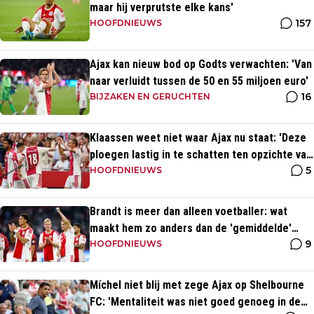
maar hij verprutste elke kans'
157
HOOFDNIEUWS
Ajax kan nieuw bod op Godts verwachten: 'Van
naar verluidt tussen de 50 en 55 miljoen euro'
16
BIJZAKEN EN GERUCHTEN
Klaassen weet niet waar Ajax nu staat: 'Deze
ploegen lastig in te schatten ten opzichte van
5
Eredivisie'
HOOFDNIEUWS
Brandt is meer dan alleen voetballer: wat
maakt hem zo anders dan de 'gemiddelde'
9
voetballer?
HOOFDNIEUWS
Míchel niet blij met zege Ajax op Shelbourne
FC: 'Mentaliteit was niet goed genoeg in de