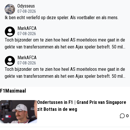
n Maassluis was het gewoon 50/50 en schoten zij net zoveel op g
Odysseus
oal als ons. En zo waren er nog veel meer wedstrijden waar we on
07-08-2026
der druk werden gezet door mindere ploegen. Als we wat dodelijk
Ik ben echt verliefd op deze speler. Als voetballer en als mens.
er voor de goal worden dan is het een hele andere wedstrijd natuu
MarkAFCA
rlijk.
07-08-2026
Toch bijzonder om te zien hoe heel AS moeiteloos mee gaat in de
gekte van transfersommen als het een Ajax speler betreft. 50 milj
oen (of meer) voor Godts is absurd. Ja een groot talent, maar heef
MarkAFCA
t het tot nu toe enkel in de Eredivisie laten zien. De 27 miljoen voo
07-08-2026
r Steur is misschien nog vreemder, maar laten we aub een beetje
Toch bijzonder om te zien hoe heel AS moeiteloos mee gaat in de
door de Ajax bril heen blijven kijken.
gekte van transfersommen als het een Ajax speler betreft. 50 milj
oen (of meer) voor Godts is absurd. Ja een groot talent, maar heef
t het tot nu toe enkel in de Eredivisie laten zien. De 27 miljoen voo
F1Maximaal
r Steur is misschien nog vreemder, maar laten we aub een beetje
Ondertussen in F1 | Grand Prix van Singapore
door de Ajax bril heen blijven kijken.
zit Bottas in de weg
0