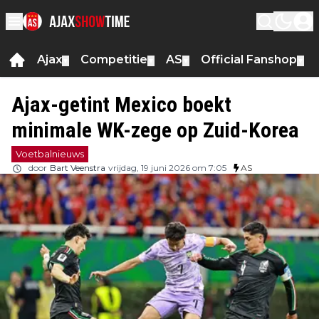
Ajax
Competitie
AS
Official Fanshop
▼
▼
▼
▼
Ajax-getint Mexico boekt
minimale WK-zege op Zuid-Korea
Voetbalnieuws
door
Bart Veenstra
vrijdag, 19 juni 2026 om 7:05
AS