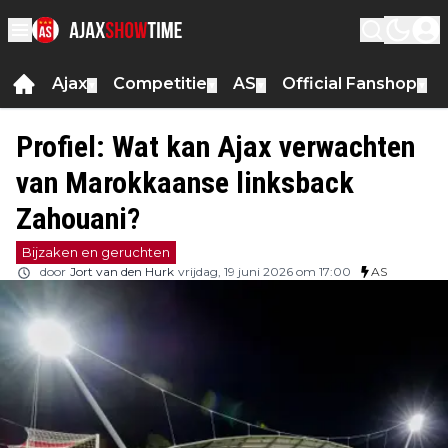
Ajax
Competitie
AS
Official Fanshop
▼
▼
▼
▼
Profiel: Wat kan Ajax verwachten
van Marokkaanse linksback
Zahouani?
Bijzaken en geruchten
door
Jort van den Hurk
vrijdag, 19 juni 2026 om 17:00
AS