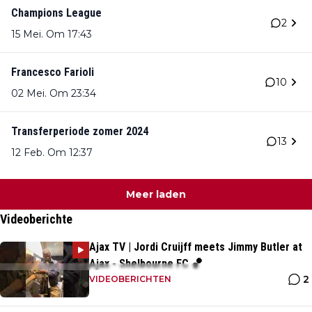
Champions League
2
15 Mei. Om 17:43
Francesco Farioli
10
02 Mei. Om 23:34
Transferperiode zomer 2024
13
12 Feb. Om 12:37
Meer laden
Videoberichte
Ajax TV | Jordi Cruijff meets Jimmy Butler at
Ajax - Shelbourne FC 🏀
2
VIDEOBERICHTEN