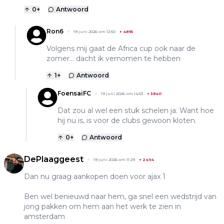
0
+
Antwoord
Ron6
19 juni 2026 om 12:50
+
4895
Volgens mij gaat de Africa cup ook naar de
zomer… dacht ik vernomen te hebben
1
+
Antwoord
FoensaiFC
19 juni 2026 om 14:53
+
3840
Dat zou al wel een stuk schelen ja. Want hoe
hij nu is, is voor de clubs gewoon kloten.
0
+
Antwoord
DePlaaggeest
19 juni 2026 om 11:29
+
2494
Dan nu graag aankopen doen voor ajax 1
Ben wel benieuwd naar hem, ga snel een wedstrijd van
jong pakken om hem aan het werk te zien in
amsterdam