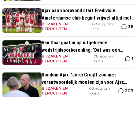
Ajax aan vooravond start Eredivisie:
Amsterdamse club begint vrijwel altijd met
BIJZAKEN EN
08 aug. om
zege
36
•
GERUCHTEN
15:35
Van Gaal gaat in op uitgebreide
wedstrijdvoorbereiding: 'Dat was een
BIJZAKEN EN
08 aug. om
aparte discipline, een ritme'
1
•
GERUCHTEN
15:00
Rondom Ajax: 'Jordi Cruijff zou niet
verantwoordelijk moeten zijn voor Ajax
BIJZAKEN EN
08 aug. om
Vrouwen'
203
•
GERUCHTEN
10:40