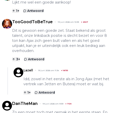
Lijkt me wel een goede aankoop!
1
+
Antwoord
TooGoodToBeTrue
19 juni 2026 om 10:33
+
2567
Dit is gewoon een goede zet. Staat bekend als groot
talent, onze linksback positie is slecht bezet en voor 8
ton kan Ajax zich geen bult vallen en als het goed
uitpakt, kan je er uiteindelijk ook een leuk bedrag aan
overhouden.
3
+
Antwoord
Lazell
19 juni 2026 om 11:34
+
18751
Idd, zowel in het eerste als in Jong Ajax (met het
vertrek van Jetten en Butera) moet er wat bij.
1
+
Antwoord
DanTheMan
19 juni 2026 om 9:39
+
709
Zo een moet toch met gemak in het eerste staan. En