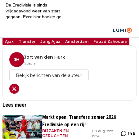
Ajax
Transfer
Jong Ajax
Amsterdam
Fouad Zahouani
Jort van den Hurk
JH
Stagiair
Bekijk berichten van de auteur
Lees meer
Markt open: Transfers zomer 2026
Eredivisie op een rij!
BIJZAKEN EN
08 aug. om
146
•
GERUCHTEN
15:50