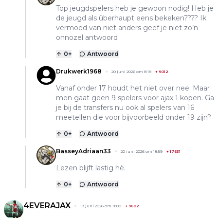
Top jeugdspelers heb je gewoon nodig! Heb je
de jeugd als überhaupt eens bekeken???? Ik
vermoed van niet anders geef je niet zo’n
onnozel antwoord
0
+
Antwoord
Drukwerk1968
20 juni 2026 om 8:18
+
9012
Vanaf onder 17 houdt het niet over nee. Maar
men gaat geen 9 spelers voor ajax 1 kopen. Ga
je bij de transfers nu ook al spelers van 16
meetellen die voor bijvoorbeeld onder 19 zijn?
0
+
Antwoord
BasseyAdriaan33
20 juni 2026 om 18:59
+
17631
Lezen blijft lastig hè.
0
+
Antwoord
4EVERAJAX
19 juni 2026 om 11:00
+
9602