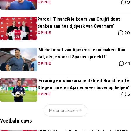
9
maar...'
OPINIE
Parool: 'Financiële koers van Cruijff doet
denken aan het tijdperk van Overmars'
20
OPINIE
'Míchel moet van Ajax een team maken. Kan
dat, als je vooral Spaans spreekt?'
41
OPINIE
'Ervaring en winnaarsmentaliteit Brandt en Ter
Stegen moeten Ajax er weer bovenop helpen'
5
OPINIE
Meer artikelen
Voetbalnieuws