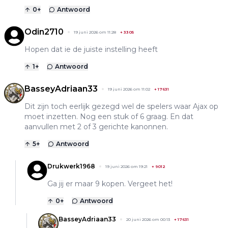
0
+
Antwoord
Odin2710
19 juni 2026 om 11:28
+
3305
Hopen dat ie de juiste instelling heeft
1
+
Antwoord
BasseyAdriaan33
19 juni 2026 om 11:02
+
17631
Dit zijn toch eerlijk gezegd wel de spelers waar Ajax op
moet inzetten. Nog een stuk of 6 graag. En dat
aanvullen met 2 of 3 gerichte kanonnen.
5
+
Antwoord
Drukwerk1968
19 juni 2026 om 19:21
+
9012
Ga jij er maar 9 kopen. Vergeet het!
0
+
Antwoord
BasseyAdriaan33
20 juni 2026 om 00:13
+
17631