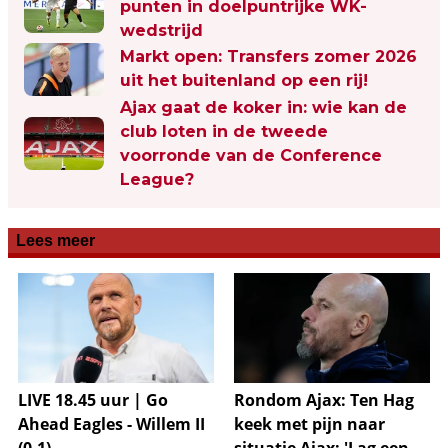
punten in doelpuntrijke WK-
wedstrijd
Markt open: Transfers zomer 2026
uit het buitenland op een rij!
Ajax gaat de koker in: wie kan de
club loten in de tweede
voorronde van de Conference
League?