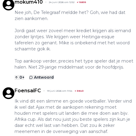
mokum410
24 juni 2026 om 12:52
+
16899
Nee joh, De Telegraaf meldde het? Goh, wie had dat
zien aankomen.
Jordi gaat weer zoveel meer krediet krijgen als iemand
zonder lijntjes. We krijgen weer Heitinga-esque
taferelen zo genant. Mike is onbekend met het woord
schaamte gok ik.
Top aankoop verder, precies het type speler dat je moet
halen. Niet 29-jarige middelmaat voor de hoofdprijs.
0
+
Antwoord
FoensaiFC
19 juni 2026 om 11:54
+
3840
Ik vind dit een slimme en goede voetballer. Verder vind
ik wel dat Ajax met de aankopen rekening moet
houden met spelers uit landen die mee doen aan bijv.
Afrika cup. Als dat nou juist jou beste spelers zijn kun je
daar echt wel last van hebben. Dat zou ik zeker
meenemen in de overweging van aanschaf.