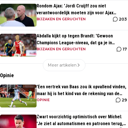
Rondom Ajax: 'Jordi Cruijff zou niet
verantwoordelijk moeten zijn voor Ajax
203
Vrouwen'
BIJZAKEN EN GERUCHTEN
Abdalla kijkt op tegen Brandt: 'Gewoon
Champions League-niveau, dat ga je in
17
wedstrijden ook zien'
BIJZAKEN EN GERUCHTEN
Meer artikelen
Opinie
'Een vertrek van Baas zou ik opvallend vinden,
maar hij is het kind van de rekening van de
29
komst van Blind'
OPINIE
Zwart voorzichtig optimistisch over Míchel:
'Je ziet al automatismen en patronen terug,