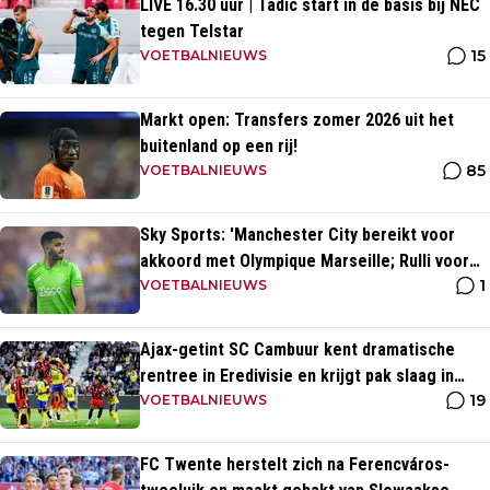
LIVE 16.30 uur | Tadic start in de basis bij NEC
tegen Telstar
15
VOETBALNIEUWS
Markt open: Transfers zomer 2026 uit het
buitenland op een rij!
85
VOETBALNIEUWS
Sky Sports: 'Manchester City bereikt voor
akkoord met Olympique Marseille; Rulli voor
1
twee miljoen naar Engeland'
VOETBALNIEUWS
Ajax-getint SC Cambuur kent dramatische
rentree in Eredivisie en krijgt pak slaag in
19
eigen huis
VOETBALNIEUWS
FC Twente herstelt zich na Ferencváros-