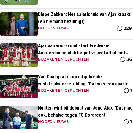
Diepe Zakken: Het salarishuis van Ajax kraakt
(en niemand bezuinigt)
228
HOOFDNIEUWS
Ajax aan vooravond start Eredivisie:
Amsterdamse club begint vrijwel altijd met
36
zege
BIJZAKEN EN GERUCHTEN
Van Gaal gaat in op uitgebreide
wedstrijdvoorbereiding: 'Dat was een aparte
1
discipline, een ritme'
BIJZAKEN EN GERUCHTEN
Nuijten wint bij debuut van Jong Ajax: 'Dat mag
ook, behalve tegen FC Dordrecht'
1
HOOFDNIEUWS