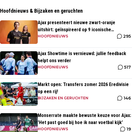
Hoofdnieuws & Bijzaken en geruchten
Ajax presenteert nieuwe zwart-oranje
uitshirt: geïnspireerd op 9 iconische
295
momenten uit clubhistorie
HOOFDNIEUWS
Ajax Showtime is vernieuwd: jullie feedback
helpt ons verder
517
HOOFDNIEUWS
Markt open: Transfers zomer 2026 Eredivisie
op een rij!
146
BIJZAKEN EN GERUCHTEN
Monserrate maakte bewuste keuze voor Ajax:
'Het past goed bij hoe ik naar voetbal kijk’
19
HOOFDNIEUWS