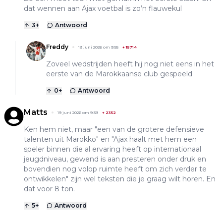
dat wennen aan Ajax voetbal is zo’n flauwekul
3
+
Antwoord
Freddy
19 juni 2026 om 9:55
+
15714
Zoveel wedstrijden heeft hij nog niet eens in het
eerste van de Marokkaanse club gespeeld
0
+
Antwoord
Matts
19 juni 2026 om 9:39
+
2352
Ken hem niet, maar "een van de grotere defensieve
talenten uit Marokko" en "Ajax haalt met hem een
speler binnen die al ervaring heeft op internationaal
jeugdniveau, gewend is aan presteren onder druk en
bovendien nog volop ruimte heeft om zich verder te
ontwikkelen" zijn wel teksten die je graag wilt horen. En
dat voor 8 ton.
5
+
Antwoord