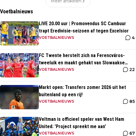
Meer artikelen
Voetbalnieuws
LIVE 20.00 uur | Promovendus SC Cambuur
trapt Eredivisie-seizoen af tegen Excelsior
4
VOETBALNIEUWS
FC Twente herstelt zich na Ferencváros-
tweeluik en maakt gehakt van Slowaakse
22
opponent
VOETBALNIEUWS
Markt open: Transfers zomer 2026 uit het
buitenland op een rij!
85
VOETBALNIEUWS
Veltman is officieel speler van West Ham
United: 'Project spreekt me aan'
67
VOETBALNIEUWS