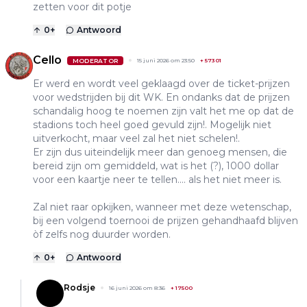
zetten voor dit potje
0
+
Antwoord
Cello
MODERATOR
15 juni 2026 om 23:50
+
57301
Er werd en wordt veel geklaagd over de ticket-prijzen
voor wedstrijden bij dit WK. En ondanks dat de prijzen
schandalig hoog te noemen zijn valt het me op dat de
stadions toch heel goed gevuld zijn!. Mogelijk niet
uitverkocht, maar veel zal het niet schelen!.
Er zijn dus uiteindelijk meer dan genoeg mensen, die
bereid zijn om gemiddeld, wat is het (?), 1000 dollar
voor een kaartje neer te tellen.... als het niet meer is.
Zal niet raar opkijken, wanneer met deze wetenschap,
bij een volgend toernooi de prijzen gehandhaafd blijven
òf zelfs nog duurder worden.
0
+
Antwoord
Rodsje
16 juni 2026 om 8:36
+
17500