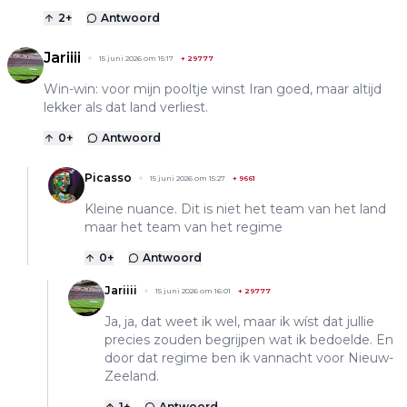
2
+
Antwoord
Jariiii
15 juni 2026 om 15:17
+
29777
Win-win: voor mijn pooltje winst Iran goed, maar altijd
lekker als dat land verliest.
0
+
Antwoord
Picasso
15 juni 2026 om 15:27
+
9661
Kleine nuance. Dit is niet het team van het land
maar het team van het regime
0
+
Antwoord
Jariiii
15 juni 2026 om 16:01
+
29777
Ja, ja, dat weet ik wel, maar ik wíst dat jullie
precies zouden begrijpen wat ik bedoelde. En
door dat regime ben ik vannacht voor Nieuw-
Zeeland.
1
+
Antwoord