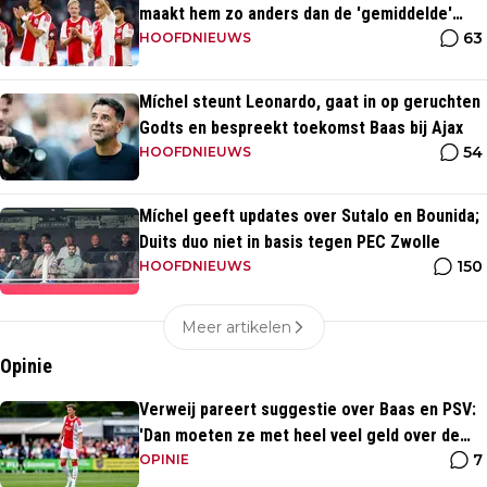
maakt hem zo anders dan de 'gemiddelde'
63
voetballer?
HOOFDNIEUWS
Míchel steunt Leonardo, gaat in op geruchten
Godts en bespreekt toekomst Baas bij Ajax
54
HOOFDNIEUWS
Míchel geeft updates over Sutalo en Bounida;
Duits duo niet in basis tegen PEC Zwolle
150
HOOFDNIEUWS
Meer artikelen
Opinie
Verweij pareert suggestie over Baas en PSV:
'Dan moeten ze met heel veel geld over de
7
brug komen'
OPINIE