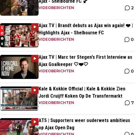
Ajax - Shelbourne FC 🏀
2
VIDEOBERICHTEN
Ajax TV | Brandt debuts as Ajax win again! ❤️ |
Highlights Ajax - Shelbourne FC
0
VIDEOBERICHTEN
Ajax TV | Marc ter Stegen's First Interview as
Ajax Goalkeeper 🤍❤️🤍
0
VIDEOBERICHTEN
Kale & Kokkie Official | Kale & Kokkie Zien
Jordi Cruijff Koken Op De Transfermarkt
7
VIDEOBERICHTEN
AT5 | Supporters weer ouderwets ambitieus
op Ajax Open Dag
0
VIDEOBERICHTEN