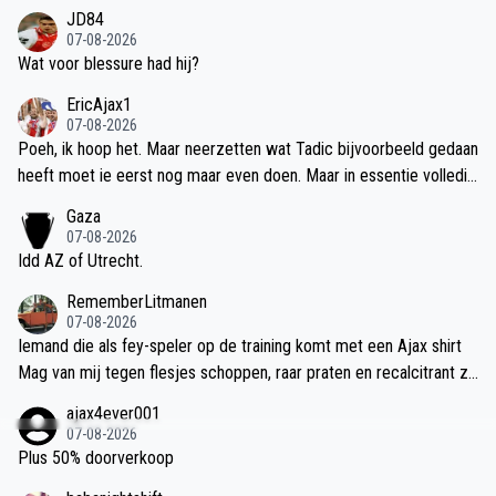
rikellen? Hoe zit het nou?
JD84
07-08-2026
Wat voor blessure had hij?
EricAjax1
07-08-2026
Poeh, ik hoop het. Maar neerzetten wat Tadic bijvoorbeeld gedaan
heeft moet ie eerst nog maar even doen. Maar in essentie volledig
met je eens
Gaza
07-08-2026
Idd AZ of Utrecht.
RememberLitmanen
07-08-2026
Iemand die als fey-speler op de training komt met een Ajax shirt
Mag van mij tegen flesjes schoppen, raar praten en recalcitrant zij
n. Ik heb een klein neefje die praat zo en zijn hele vrienden groep
ajax4ever001
ook. Ben er geen fan van maar bijna iedereen heeft tegenwoordig
07-08-2026
toch zo’n flapdrol in de familie. Ik ben ook Noa fan!
Plus 50% doorverkoop