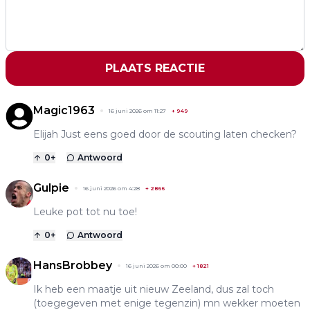
PLAATS REACTIE
Magic1963
16 juni 2026 om 11:27
+
949
Elijah Just eens goed door de scouting laten checken?
0
+
Antwoord
Gulpie
16 juni 2026 om 4:28
+
2866
Leuke pot tot nu toe!
0
+
Antwoord
HansBrobbey
16 juni 2026 om 00:00
+
1821
Ik heb een maatje uit nieuw Zeeland, dus zal toch
(toegegeven met enige tegenzin) mn wekker moeten