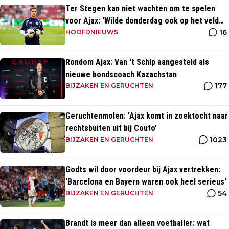
Ter Stegen kan niet wachten om te spelen
voor Ajax: 'Wilde donderdag ook op het veld
16
staan'
HOOFDNIEUWS
Rondom Ajax: Van 't Schip aangesteld als
nieuwe bondscoach Kazachstan
177
BIJZAKEN EN GERUCHTEN
Geruchtenmolen: 'Ajax komt in zoektocht naar
rechtsbuiten uit bij Couto'
1023
BIJZAKEN EN GERUCHTEN
Godts wil door voordeur bij Ajax vertrekken:
'Barcelona en Bayern waren ook heel serieus'
54
BIJZAKEN EN GERUCHTEN
Brandt is meer dan alleen voetballer: wat