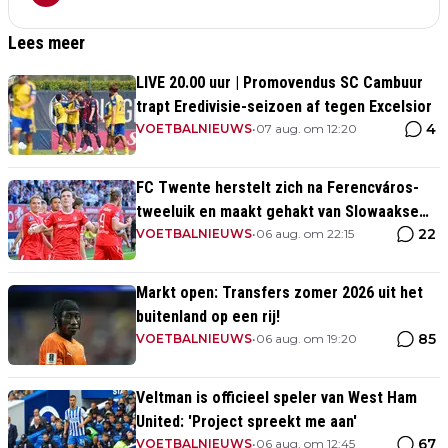
Lees meer
LIVE 20.00 uur | Promovendus SC Cambuur
trapt Eredivisie-seizoen af tegen Excelsior
4
VOETBALNIEUWS
•
07 aug. om 12:20
FC Twente herstelt zich na Ferencváros-
tweeluik en maakt gehakt van Slowaakse
22
opponent
VOETBALNIEUWS
•
06 aug. om 22:15
Markt open: Transfers zomer 2026 uit het
buitenland op een rij!
85
VOETBALNIEUWS
•
06 aug. om 19:20
Veltman is officieel speler van West Ham
United: 'Project spreekt me aan'
67
VOETBALNIEUWS
•
06 aug. om 12:45