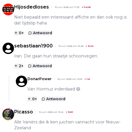
Hijosdedioses
15 juni 2026 om 17:32
+
11408
Niet bepaald een interessant affiche en dan ook nog is
dat tijdstip haha
0
+
Antwoord
sebastiaan1900
15 juni 2026 om 15:48
+
6146
Iran. Die gaan hun straatje schoonvegen.
2
+
Antwoord
DonarPower
16 juni 2026 om 12:02
+
141
Van Hormuz inderdaad 😄
0
+
Antwoord
Picasso
15 juni 2026 om 15:24
+
9661
Alle Iraniërs die ik ken juichen vannacht voor Nieuw-
Zeeland