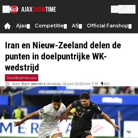
Ajax
Competitie
AS
Official Fanshop
▼
▼
▼
▼
Iran en Nieuw-Zeeland delen de
punten in doelpuntrijke WK-
wedstrijd
Voetbalnieuws
door
Bart Veenstra
dinsdag, 16 juni 2026 om 7:15
AS