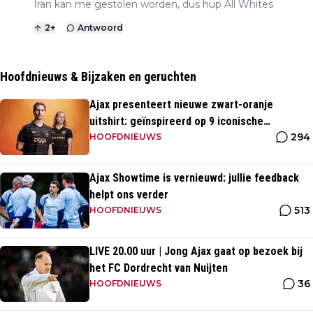
Iran kan me gestolen worden, dus hup All Whites
2
+
Antwoord
Hoofdnieuws & Bijzaken en geruchten
Ajax presenteert nieuwe zwart-oranje
uitshirt: geïnspireerd op 9 iconische
294
momenten uit clubhistorie
HOOFDNIEUWS
Ajax Showtime is vernieuwd: jullie feedback
helpt ons verder
513
HOOFDNIEUWS
LIVE 20.00 uur | Jong Ajax gaat op bezoek bij
het FC Dordrecht van Nuijten
36
HOOFDNIEUWS