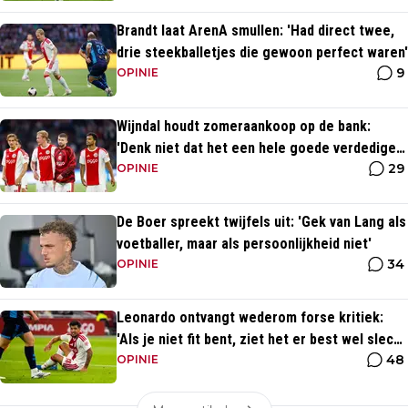
Brandt laat ArenA smullen: 'Had direct twee,
drie steekballetjes die gewoon perfect waren'
9
OPINIE
Wijndal houdt zomeraankoop op de bank:
'Denk niet dat het een hele goede verdediger
29
is'
OPINIE
De Boer spreekt twijfels uit: 'Gek van Lang als
voetballer, maar als persoonlijkheid niet'
34
OPINIE
Leonardo ontvangt wederom forse kritiek:
'Als je niet fit bent, ziet het er best wel slecht
48
uit'
OPINIE