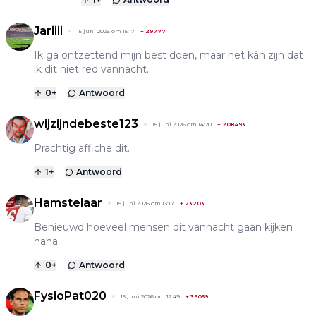
Jariiii
15 juni 2026 om 15:17
+
29777
Ik ga ontzettend mijn best doen, maar het kán zijn dat
ik dit niet red vannacht.
0
+
Antwoord
wijzijndebeste123
15 juni 2026 om 14:20
+
208493
Prachtig affiche dit.
1
+
Antwoord
Hamstelaar
15 juni 2026 om 13:17
+
23203
Benieuwd hoeveel mensen dit vannacht gaan kijken
haha
0
+
Antwoord
FysioPat020
15 juni 2026 om 12:49
+
36059