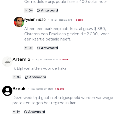
Gemiddelde prijs poule fase is 400 dollar hoor
0
+
Antwoord
FysioPat020
16 juni 2026 om 9:45
+
36059
Alleen een parkeerplaats kost al gauw $ 380,-
Gisteren een Braziliaan gezien die 2.000,- voor
een kaartje betaald heeft.
0
+
Antwoord
Artemio
15 juni 2026 om 23:29
+
43086
Ik blijf wel zitten voor de haka
0
+
Antwoord
Breuk
15 juni 2026 om 23:20
+
32000
Deze wedstrijd gaat niet uitgespeeld worden vanwege
protesten tegen het regime in Iran.
1
+
Antwoord