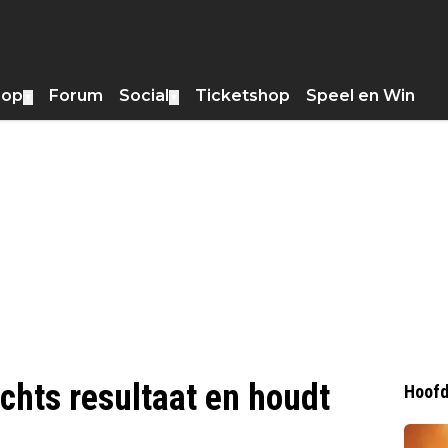
hop
Forum
Social
Ticketshop
Speel en Win
▼
▼
hts resultaat en houdt
Hoofd