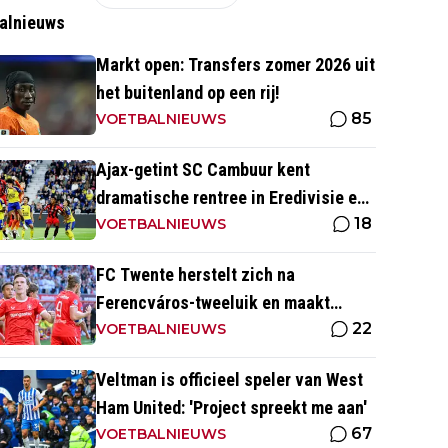
alnieuws
Markt open: Transfers zomer 2026 uit
het buitenland op een rij!
85
VOETBALNIEUWS
Ajax-getint SC Cambuur kent
dramatische rentree in Eredivisie en
18
krijgt pak slaag in eigen huis
VOETBALNIEUWS
FC Twente herstelt zich na
Ferencváros-tweeluik en maakt
22
gehakt van Slowaakse opponent
VOETBALNIEUWS
Veltman is officieel speler van West
Ham United: 'Project spreekt me aan'
67
VOETBALNIEUWS