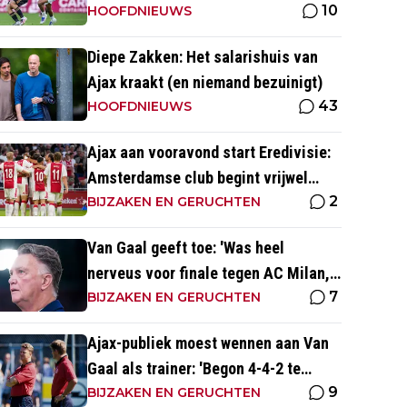
10
naar voetbal kijk’
HOOFDNIEUWS
Diepe Zakken: Het salarishuis van
Ajax kraakt (en niemand bezuinigt)
43
HOOFDNIEUWS
Ajax aan vooravond start Eredivisie:
Amsterdamse club begint vrijwel
2
altijd met zege
BIJZAKEN EN GERUCHTEN
Van Gaal geeft toe: 'Was heel
nerveus voor finale tegen AC Milan,
7
wist dat ze zich zouden aanpassen'
BIJZAKEN EN GERUCHTEN
Ajax-publiek moest wennen aan Van
Gaal als trainer: 'Begon 4-4-2 te
9
spelen, vloeken in de kerk'
BIJZAKEN EN GERUCHTEN