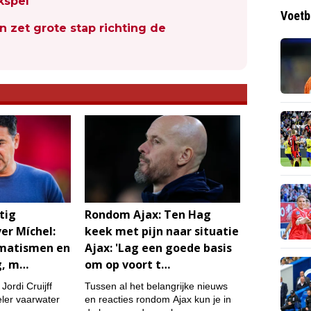
kspel
Voetb
n zet grote stap richting de