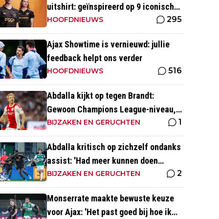
uitshirt: geïnspireerd op 9 iconische
295
momenten uit clubhistorie
HOOFDNIEUWS
Ajax Showtime is vernieuwd: jullie
feedback helpt ons verder
516
HOOFDNIEUWS
Abdalla kijkt op tegen Brandt:
Gewoon Champions League-niveau,
1
dat ga je in wedstrijden ook zien'
BIJZAKEN EN GERUCHTEN
Abdalla kritisch op zichzelf ondanks
assist: 'Had meer kunnen doen
2
dichtbij de goal'
BIJZAKEN EN GERUCHTEN
Monserrate maakte bewuste keuze
voor Ajax: 'Het past goed bij hoe ik