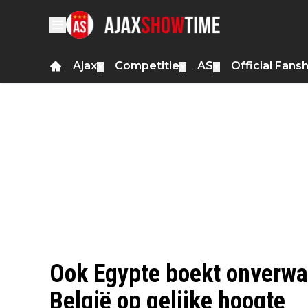
Ajax
Competitie
AS
Official Fans
▼
▼
▼
Ook Egypte boekt onverwac
België op gelijke hoogte