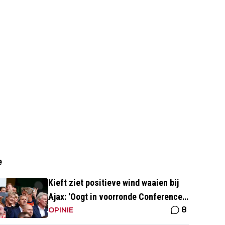
e
Kieft ziet positieve wind waaien bij
Ajax: 'Oogt in voorronde Conference
8
League fris en energiek'
OPINIE