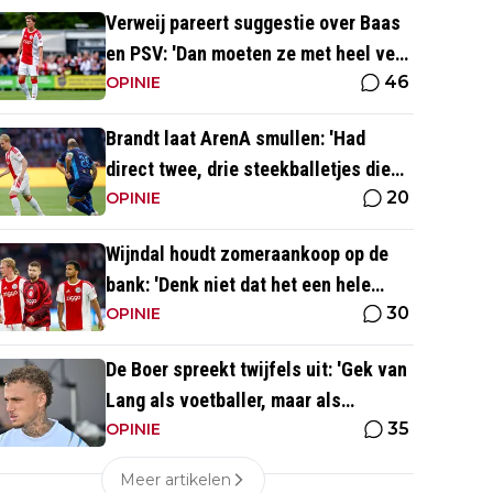
Verweij pareert suggestie over Baas
en PSV: 'Dan moeten ze met heel veel
46
geld over de brug komen'
OPINIE
Brandt laat ArenA smullen: 'Had
direct twee, drie steekballetjes die
20
gewoon perfect waren'
OPINIE
Wijndal houdt zomeraankoop op de
bank: 'Denk niet dat het een hele
30
goede verdediger is'
OPINIE
De Boer spreekt twijfels uit: 'Gek van
Lang als voetballer, maar als
35
persoonlijkheid niet'
OPINIE
Meer artikelen