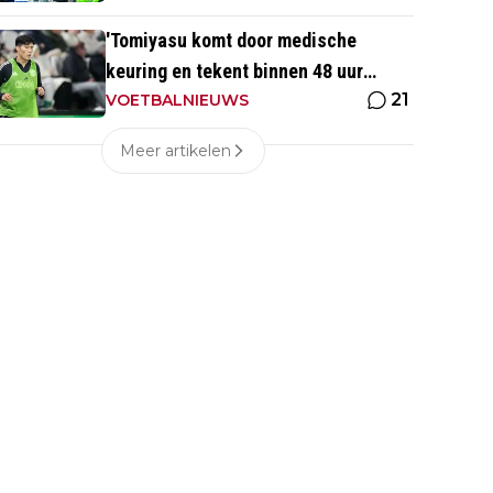
'Tomiyasu komt door medische
keuring en tekent binnen 48 uur
21
contract bij nieuwe club'
VOETBALNIEUWS
Meer artikelen