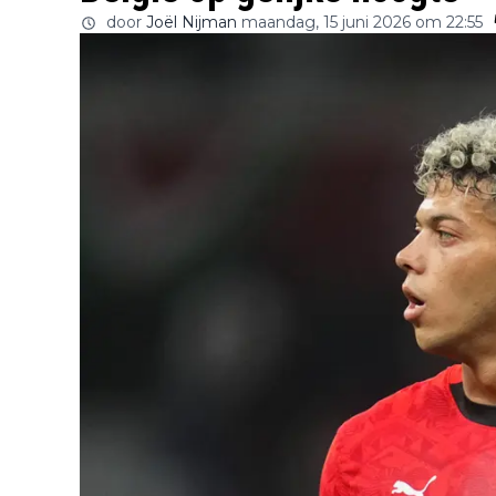
door
Joël Nijman
maandag, 15 juni 2026 om 22:55