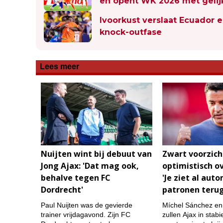
en opent WK 2026 met gelij
Ivoorkust verslaat Ecuador e
knock-outfase