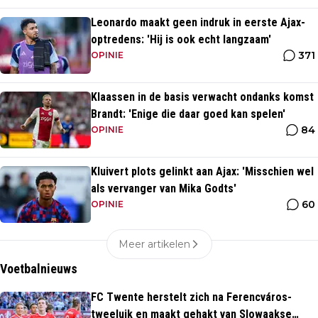
Leonardo maakt geen indruk in eerste Ajax-
optredens: 'Hij is ook echt langzaam'
371
OPINIE
Klaassen in de basis verwacht ondanks komst
Brandt: 'Enige die daar goed kan spelen'
84
OPINIE
Kluivert plots gelinkt aan Ajax: 'Misschien wel
als vervanger van Mika Godts'
60
OPINIE
Meer artikelen
Voetbalnieuws
FC Twente herstelt zich na Ferencváros-
tweeluik en maakt gehakt van Slowaakse