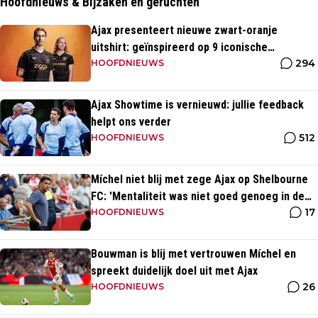
Hoofdnieuws & Bijzaken en geruchten
Ajax presenteert nieuwe zwart-oranje
uitshirt: geïnspireerd op 9 iconische
294
momenten uit clubhistorie
HOOFDNIEUWS
Ajax Showtime is vernieuwd: jullie feedback
helpt ons verder
512
HOOFDNIEUWS
Míchel niet blij met zege Ajax op Shelbourne
FC: 'Mentaliteit was niet goed genoeg in de
17
slotfase'
HOOFDNIEUWS
Bouwman is blij met vertrouwen Míchel en
spreekt duidelijk doel uit met Ajax
26
HOOFDNIEUWS