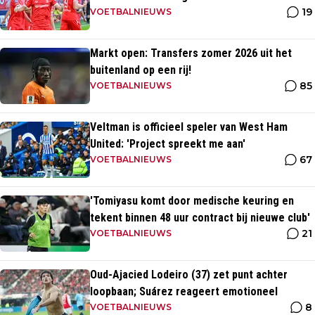
19
opponent
VOETBALNIEUWS
Markt open: Transfers zomer 2026 uit het
buitenland op een rij!
85
VOETBALNIEUWS
Veltman is officieel speler van West Ham
United: 'Project spreekt me aan'
67
VOETBALNIEUWS
'Tomiyasu komt door medische keuring en
tekent binnen 48 uur contract bij nieuwe club'
21
VOETBALNIEUWS
Oud-Ajacied Lodeiro (37) zet punt achter
loopbaan; Suárez reageert emotioneel
8
VOETBALNIEUWS