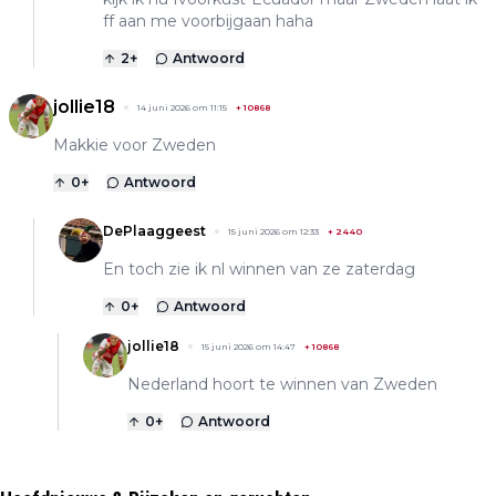
ff aan me voorbijgaan haha
2
+
Antwoord
jollie18
14 juni 2026 om 11:15
+
10868
Makkie voor Zweden
0
+
Antwoord
DePlaaggeest
15 juni 2026 om 12:33
+
2440
En toch zie ik nl winnen van ze zaterdag
0
+
Antwoord
jollie18
15 juni 2026 om 14:47
+
10868
Nederland hoort te winnen van Zweden
0
+
Antwoord