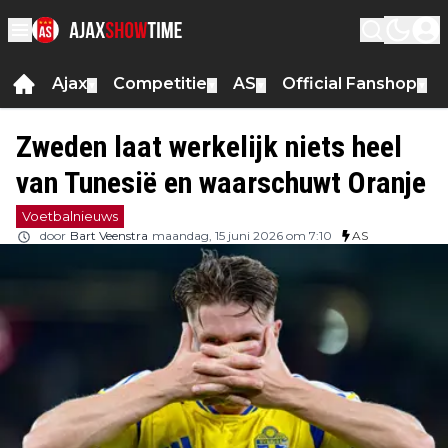
Ajax
Competitie
AS
Official Fanshop
▼
▼
▼
▼
Zweden laat werkelijk niets heel
van Tunesië en waarschuwt Oranje
Voetbalnieuws
door
Bart Veenstra
maandag, 15 juni 2026 om 7:10
AS