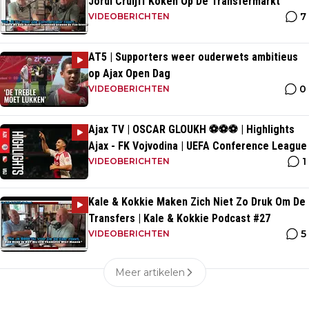
Jordi Cruijff Koken Op De Transfermarkt
7
VIDEOBERICHTEN
AT5 | Supporters weer ouderwets ambitieus
op Ajax Open Dag
0
VIDEOBERICHTEN
Ajax TV | OSCAR GLOUKH ⚽️⚽️⚽️ | Highlights
Ajax - FK Vojvodina | UEFA Conference League
1
VIDEOBERICHTEN
Kale & Kokkie Maken Zich Niet Zo Druk Om De
Transfers | Kale & Kokkie Podcast #27
5
VIDEOBERICHTEN
Meer artikelen