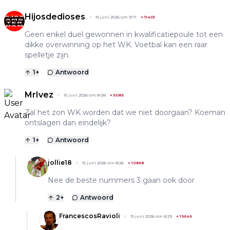
Hijosdedioses
15 juni 2026 om 9:17
+
11401
Geen enkel duel gewonnen in kwalificatiepoule tot een
dikke overwinning op het WK. Voetbal kan een raar
spelletje zijn.
1
+
Antwoord
MrIvez
15 juni 2026 om 8:08
+
5086
Zal het zon WK worden dat we niet doorgaan? Koeman
ontslagen dan eindelijk?
1
+
Antwoord
jollie18
15 juni 2026 om 8:26
+
10868
Nee de beste nummers 3 gaan ook door
2
+
Antwoord
FrancescosRavioli
15 juni 2026 om 8:29
+
19646