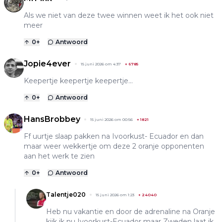
Als we niet van deze twee winnen weet ik het ook niet
meer
0
+
Antwoord
Jopie4ever
15 juni 2026 om 4:37
+
6785
Keepertje keepertje keepertje...
0
+
Antwoord
HansBrobbey
15 juni 2026 om 00:56
+
1821
Ff uurtje slaap pakken na Ivoorkust- Ecuador en dan
maar weer wekkertje om deze 2 oranje opponenten
aan het werk te zien
0
+
Antwoord
Talentje020
15 juni 2026 om 1:23
+
24040
Heb nu vakantie en door de adrenaline na Oranje
kijk ik nu Ivoorkust-Ecuador maar Zweden laat ik