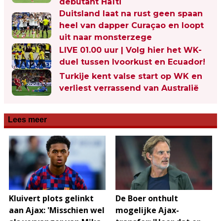
debutant Haïti
Duitsland laat na rust geen spaan
heel van dapper Curaçao en loopt
uit naar monsterzege
LIVE 01.00 uur | Volg hier het WK-
duel tussen Ivoorkust en Ecuador!
Turkije kent valse start op WK en
verliest verrassend van Australië