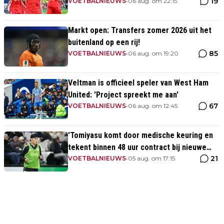
19
opponent
VOETBALNIEUWS
•
06 aug. om 22:15
Markt open: Transfers zomer 2026 uit het
buitenland op een rij!
85
VOETBALNIEUWS
•
06 aug. om 19:20
Veltman is officieel speler van West Ham
United: 'Project spreekt me aan'
67
VOETBALNIEUWS
•
06 aug. om 12:45
'Tomiyasu komt door medische keuring en
tekent binnen 48 uur contract bij nieuwe
21
club'
VOETBALNIEUWS
•
05 aug. om 17:15