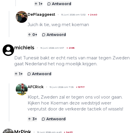
1
+
Antwoord
DePlaaggeest
15 juni 2026 om 12:32
+
2440
Juich ik tie, weg met koeman
0
+
Antwoord
michiels
15 juni 2026 om 5:57
+
2385
Dat Tunesië bakt er echt niets van maar tegen Zweden
gaat Nederland het nog moeilijk krijgen.
1
+
Antwoord
AFCRick
15 juni 2026 om 7:05
+
15717
Klopt, Zweden zal er tegen ons vol voor gaan.
Kijken hoe Koeman deze wedstrijd weer
verprutst door de verkeerde tactiek of wissels!
3
+
Antwoord
MrPink
15 juni 2026 om 4:49
+
94211