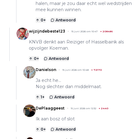
halen, maar je zou daar echt wel wedstrijden
mee kunnen winnen.
0
+
Antwoord
wijzijndebeste123
15 juni 2026 om 10:47
+
208486
KNVB denkt aan Reiziger of Hasselbaink als
opvolger Koeman.
0
+
Antwoord
Danielson
15 juni 2026 om 10:48
+
72170
Ja echt he...
Nog slechter dan middelmaat.
1
+
Antwoord
DePlaaggeest
15 juni 2026 om 12:32
+
2440
Ik aan bosz of slot
0
+
Antwoord