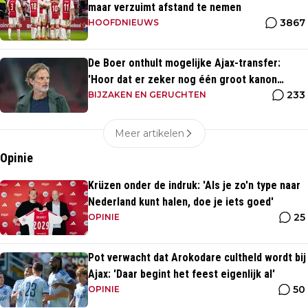
maar verzuimt afstand te nemen
3867
HOOFDNIEUWS
De Boer onthult mogelijke Ajax-transfer:
'Hoor dat er zeker nog één groot kanon
233
aankomt'
BIJZAKEN EN GERUCHTEN
Meer artikelen
Opinie
Krüzen onder de indruk: 'Als je zo'n type naar
Nederland kunt halen, doe je iets goed'
25
OPINIE
Pot verwacht dat Arokodare cultheld wordt bij
Ajax: 'Daar begint het feest eigenlijk al'
50
OPINIE