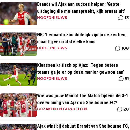
Brandt wil Ajax aan succes helpen: 'Grote
uitdaging die me aanspreekt, kijk ernaar uit'
13
HOOFDNIEUWS
NB: 'Leonardo zou dodelijk zijn in de zestien,
maar hij verprutste elke kans'
108
HOOFDNIEUWS
Klaassen kritisch op Ajax: 'Tegen betere
teams ga je er op deze manier gewoon aan'
51
HOOFDNIEUWS
Wie was jouw Man of the Match tijdens de 3-1
overwinning van Ajax op Shelbourne FC?
28
BIJZAKEN EN GERUCHTEN
Ajax wint bij debuut Brandt van Shelbourne FC,