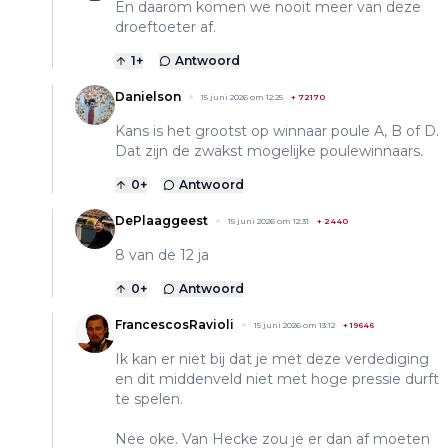
En daarom komen we nooit meer van deze
droeftoeter af.
1
+
Antwoord
Danielson
15 juni 2026 om 12:25
+
72170
Kans is het grootst op winnaar poule A, B of D.
Dat zijn de zwakst mogelijke poulewinnaars.
0
+
Antwoord
DePlaaggeest
15 juni 2026 om 12:31
+
2440
8 van de 12 ja
0
+
Antwoord
FrancescosRavioli
15 juni 2026 om 13:12
+
19646
Ik kan er niet bij dat je met deze verdediging
en dit middenveld niet met hoge pressie durft
te spelen.
Nee oke. Van Hecke zou je er dan af moeten