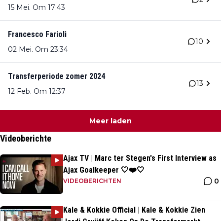
15 Mei. Om 17:43
Francesco Farioli
10
02 Mei. Om 23:34
Transferperiode zomer 2024
13
12 Feb. Om 12:37
Meer laden
Videoberichte
Ajax TV | Marc ter Stegen's First Interview as
Ajax Goalkeeper 🤍❤️🤍
0
VIDEOBERICHTEN
Kale & Kokkie Official | Kale & Kokkie Zien