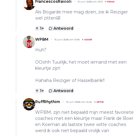
FrancescosRavioli
15 juni 2026 om 13:13
+
19646
Als Bogarde mee mag doen, zie ik Reiziger
wel zitten🤣
1
+
Antwoord
WPBM
15 juni 2026 om 13:18
+
40091
Huh?
OOohh Tuurlijk, het moet iemand met een
kleurtje zijn!
Hahaha Reiziger of Hasselbaink!!
1
+
Antwoord
RuffRhythim
15 juni 2026 om 14:45
+
25761
WPBM, zijn niet bepaald mijn meest favoriete
coaches met een kleurtje maar Frank de Boer
en Koeman als laatste twee witte coaches
werd ik ook niet bepaald vrolijk van