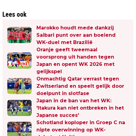
Lees ook
Marokko houdt mede dankzij
Saibari punt over aan boeiend
WK-duel met Brazilië
Oranje geeft tweemaal
voorsprong uit handen tegen
Japan en opent WK 2026 met
gelijkspel
Onmachtig Qatar verrast tegen
Zwitserland en speelt gelijk door
doelpunt in slotfase
Japan in de ban van het WK:
'Itakura kan niet ontbreken in het
Japanse succes'
Schotland koploper in Groep C na
nipte overwinning op WK-