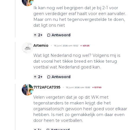
Ik kan nog wel begrijpen dat je bij 2-1 voor
geen verdediger eraf haalt voor een aanvaller.
Maar om nu het tegenovergestelde te doen,
dat ligt ons niet
2
+
Antwoord
Artemio
15 juni 2026 om 13:52
+
43125
Wat ligt Nederland nog wel? Volgens mij is
dat vooral het tikkie breed en tikkie terug
voetbal wat Nederland goed kan.
2
+
Antwoord
7172AFCA7395
15 juni 2026 om 13:55
+
13799
Velen vergeten dat je op dit WK met
tegenstanders te maken krijgt die het
organisatorisch gewoon heel goed voor elkaar
hebben. Is niet zo gemakkelijk om daar even
door heen te voetballen.