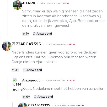
AFCRick
15 juni 2026 om 19:35
+
15769
Sorry, maar er zijn weinig mensen die het zagen
zitten in Koeman als bondscoach. Ikzelf was blij
dat hij uiteindelijk vertrok bij Ajax. Ben nooit onder
de indruk van hem geweest
1
+
Antwoord
7172AFCA7395
15 juni 2026 om 13:28
+
13799
Nederlanders kunnen geen voorsprong verdedigen.
Ligt ons niet. Dat zou Koeman ook moeten weten.
Oranje niet en Ajax ook niet
3
+
Antwoord
Ajax4proud
15 juni 2026 om 13:36
+
12227
Klopt, Nederland moet het hebben van aanvallen.
0
+
Antwoord
7172AFCA7395
15 juni 2026 om 13:40
+
13799