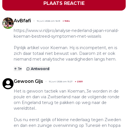
PLAATS REACTIE
AvBfafi
15 juni 2026 om 16:31
+
1584
https://www.vi.nl/pro/analyse-nederland-japan-ronald-
koeman-bestreed-symptomen-met-wissels
Pijnlijk artikel voor Koeman. Hij is incompetent, en is
zich daar totaal niet bewust van. Daarom zit er ook
niemand met analytische vaardigheden langs hem.
1
+
Antwoord
Gewoon Gijs
15 juni 2026 om 15:27
+
23511
Het is gewoon tactiek van Koeman, 3e worden in de
poule en dan via Zwitserland naar de volgende ronde
om Engeland terug te pakken op weg naar de
wereldtitel..
Dus nu eerst gelijk of kleine nederlaag tegen Zweden
en dan een zuinige overwinning op Tunesië en hoppa