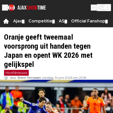
Ajax
Competitie
AS
Official Fanshop
▼
▼
▼
▼
Oranje geeft tweemaal
voorsprong uit handen tegen
Japan en opent WK 2026 met
gelijkspel
Hoofdnieuws
door
Brent Tomassen
zondag, 14 juni 2026 om 23:55