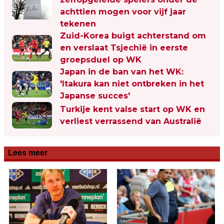
achttien mogen voor vijf jaar
tekenen
Zuid-Korea buigt achterstand om
en verslaat Tsjechië in eerste
groepsduel op WK
Japan in de ban van het WK:
'Itakura kan niet ontbreken in het
Japanse succes'
Turkije kent valse start op WK en
verliest verrassend van Australië