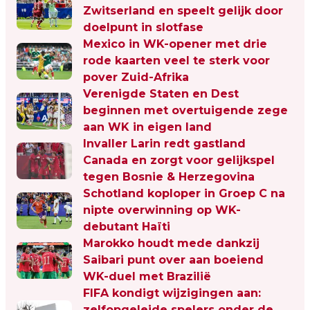
Zwitserland en speelt gelijk door
doelpunt in slotfase
Mexico in WK-opener met drie
rode kaarten veel te sterk voor
pover Zuid-Afrika
Verenigde Staten en Dest
beginnen met overtuigende zege
aan WK in eigen land
Invaller Larin redt gastland
Canada en zorgt voor gelijkspel
tegen Bosnie & Herzegovina
Schotland koploper in Groep C na
nipte overwinning op WK-
debutant Haïti
Marokko houdt mede dankzij
Saibari punt over aan boeiend
WK-duel met Brazilië
FIFA kondigt wijzigingen aan:
zelfopgeleide spelers onder de