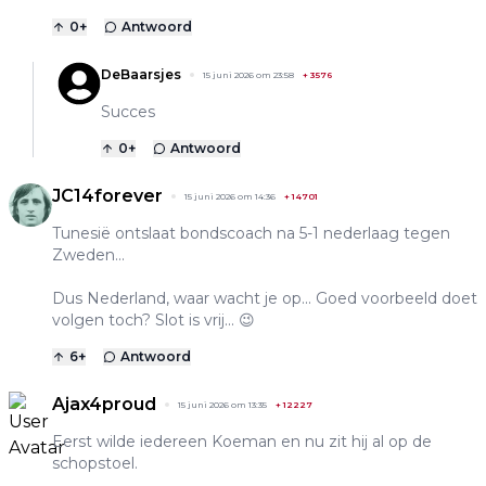
0
+
Antwoord
DeBaarsjes
15 juni 2026 om 23:58
+
3576
Succes
0
+
Antwoord
JC14forever
15 juni 2026 om 14:36
+
14701
Tunesië ontslaat bondscoach na 5-1 nederlaag tegen
Zweden...
Dus Nederland, waar wacht je op... Goed voorbeeld doet
volgen toch? Slot is vrij... 😉
6
+
Antwoord
Ajax4proud
15 juni 2026 om 13:35
+
12227
Eerst wilde iedereen Koeman en nu zit hij al op de
schopstoel.