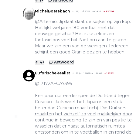
1
+
Antwoord
MichelBoerebach
15 juni 2026 om 14:16
+
32703
@Artemio: Jij slaat slaat de spijker op zijn kop.
Het lijkt wel jaren '80 voetbal met dat
eeuwige geschuif! Het is lusteloos en
fantasieloos voetbal. Niet om aan te gluren.
Maar we zijn een van de weinigen. Iedereen
schijnt een goed Oranje gezien te hebben.
4
+
Antwoord
EuforischeRealist
15 juni 2026 om 14:48
+
18252
@ 7172AFCA7395
Een paar uur eerder speelde Duitsland tegen
Curacao (Ja ik weet het Japan is een stuk
beter dan Curacao maar toch). Die Duitsers
maakten het zichzelf zo veel makkelijker door
continue in beweging te zijn en van positie te
wisselen dat er haast automatisch ruimtes
ontstonden om in te voetballen in en rond de