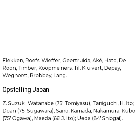
Flekken, Roefs, Wieffer, Geertruida, Aké, Hato, De
Roon, Timber, Koopmeiners, Til, Kluivert, Depay,
Weghorst, Brobbey, Lang.
Opstelling Japan:
Z. Suzuki; Watanabe (75' Tomiyasu), Taniguchi, H. Ito;
Doan (75' Sugawara), Sano, Kamada, Nakamura; Kubo
(75' Ogawa), Maeda (66' J. Ito); Ueda (84' Shiogai).