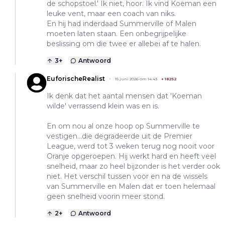
de schopstoel.' Ik niet, hoor. Ik vind Koeman een
leuke vent, maar een coach van niks.
En hij had inderdaad Summerville of Malen
moeten laten staan. Een onbegrijpelijke
beslissing om die twee er allebei af te halen.
3
+
Antwoord
EuforischeRealist
15 juni 2026 om 14:43
+
18252
Ik denk dat het aantal mensen dat 'Koeman
wilde' verrassend klein was en is.
En om nou al onze hoop op Summerville te
vestigen...die degradeerde uit de Premier
League, werd tot 3 weken terug nog nooit voor
Oranje opgeroepen. Hij werkt hard en heeft veel
snelheid, maar zo heel bijzonder is het verder ook
niet. Het verschil tussen voor en na de wissels
van Summerville en Malen dat er toen helemaal
geen snelheid voorin meer stond.
2
+
Antwoord