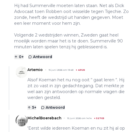
Hij had Summerville moeten laten staan. Net als Dick
Advocaat toen Robben ooit wisselde tegen Tsjechie. Zo
zonde, heeft de wedstrijd uit handen gegeven. Moet
een leer moment voor hem zijn.
Volgende 2 wedstrijden winnen, Zweden gaat heel
moeilijk worden maar het is te doen. Summerville 90
minuten laten spelen tenzij hij geblesseerd is.
0
+
Antwoord
Artemio
15 juni 2026 om 13:48
+
43125
Alsof Koeman het nu nog ooit “ gaat leren “. Hij
zit zo vast in zijn gedachtegang. Dat merkte je
wel aan zijn antwoorden op normale vragen die
werden gesteld.
5
+
Antwoord
MichelBoerebach
15 juni 2026 om 14:14
+
32703
'Eerst wilde iedereen Koeman en nu zit hij al op