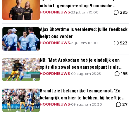
uitshirt: geïnspireerd op 9 iconische
295
momenten uit clubhistorie
HOOFDNIEUWS
•
23 jul. om 10:00
Ajax Showtime is vernieuwd: jullie feedback
helpt ons verder
523
HOOFDNIEUWS
•
21 jul. om 10:00
NB: 'Met Arokodare heb je eindelijk een
spits die zowel een aanspeelpunt is als
195
diepte heeft'
HOOFDNIEUWS
•
09 aug. om 23:25
Brandt ziet belangrijke teamgenoot: 'Zo
belangrijk om hier te hebben, hij heeft je
27
rug'
HOOFDNIEUWS
•
09 aug. om 20:30