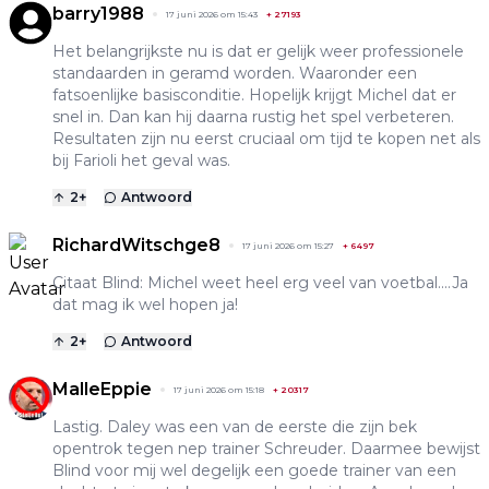
barry1988
17 juni 2026 om 15:43
+
27193
Het belangrijkste nu is dat er gelijk weer professionele
standaarden in geramd worden. Waaronder een
fatsoenlijke basisconditie. Hopelijk krijgt Michel dat er
snel in. Dan kan hij daarna rustig het spel verbeteren.
Resultaten zijn nu eerst cruciaal om tijd te kopen net als
bij Farioli het geval was.
2
+
Antwoord
RichardWitschge8
17 juni 2026 om 15:27
+
6497
Citaat Blind: Michel weet heel erg veel van voetbal....Ja
dat mag ik wel hopen ja!
2
+
Antwoord
MalleEppie
17 juni 2026 om 15:18
+
20317
Lastig. Daley was een van de eerste die zijn bek
opentrok tegen nep trainer Schreuder. Daarmee bewijst
Blind voor mij wel degelijk een goede trainer van een