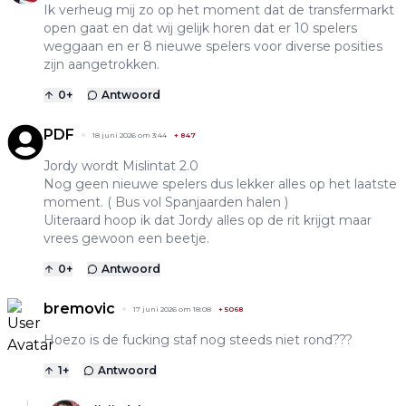
Ik verheug mij zo op het moment dat de transfermarkt
open gaat en dat wij gelijk horen dat er 10 spelers
weggaan en er 8 nieuwe spelers voor diverse posities
zijn aangetrokken.
0
+
Antwoord
PDF
18 juni 2026 om 3:44
+
847
Jordy wordt Mislintat 2.0
Nog geen nieuwe spelers dus lekker alles op het laatste
moment. ( Bus vol Spanjaarden halen )
Uiteraard hoop ik dat Jordy alles op de rit krijgt maar
vrees gewoon een beetje.
0
+
Antwoord
bremovic
17 juni 2026 om 18:08
+
5068
Hoezo is de fucking staf nog steeds niet rond???
1
+
Antwoord