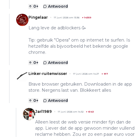
0
+
Antwoord
Pingelaar
17 juni 2026 om 13:36
+
14359
Lang leve de adblockers 🥳
Tip: gebruik "Opera" om op internet te surfen. Is
hetzelfde als bijvoorbeeld het bekende google
chrome.
0
+
Antwoord
Linker-ruitenwisser
17 juni 2026 om 14:27
+
917
Brave browser gebruiken. Downloaden in de app
store. Nergens last van. Blokkeert alles
0
+
Antwoord
Jarl1989
17 juni 2026 om 14:32
+
6143
Alleen leest de web versie minder fijn dan de
app. Liever dat de app gewoon minder vullend
reclame hebben. Zou er zo een paar euro voor