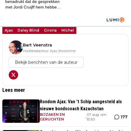
Ajax
Daley Blind
Girona
Míchel
Bart Veenstra
Hoofdredacteur Ajax Showtime
Bekijk berichten van de auteur
Lees meer
Rondom Ajax: Van 't Schip aangesteld als
nieuwe bondscoach Kazachstan
BIJZAKEN EN
07 aug. om
177
•
GERUCHTEN
15:30