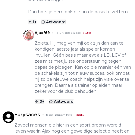
Dan hoef je hem ook niet in de basis te zettem
1
+
Antwoord
Ajax '69
18 juni 2026 om 4:28
+
4396
Zoiets. Hij mag van mij ook zijn dan aan te
kondigen laatste jaar als speler komen
invullen. Géén basis maar evt als LB, LCV of
zes mits met juiste ondersteuning tegen
bepaalde ploegen. Kan op die manier één van
de schakels zijn tot nieuw succes, ook omdat
hij zo de nieuwe coach helpt zijn visie over te
brengen. Daarna als trainer opleiden maar
zeker voor de club behouden.
0
+
Antwoord
Eurysaces
17 juni 2026 om 14:46
+
32514
Zoveel mensen die hier in een soort droom wereld
leven waarin Ajax nog een geweldige selectie heeft en