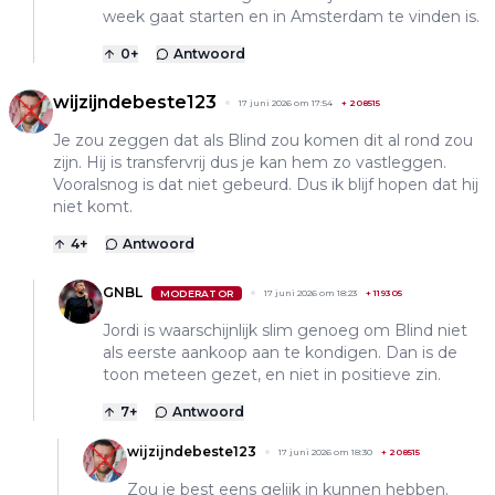
week gaat starten en in Amsterdam te vinden is.
0
+
Antwoord
wijzijndebeste123
17 juni 2026 om 17:54
+
208515
Je zou zeggen dat als Blind zou komen dit al rond zou
zijn. Hij is transfervrij dus je kan hem zo vastleggen.
Vooralsnog is dat niet gebeurd. Dus ik blijf hopen dat hij
niet komt.
4
+
Antwoord
GNBL
MODERATOR
17 juni 2026 om 18:23
+
119305
Jordi is waarschijnlijk slim genoeg om Blind niet
als eerste aankoop aan te kondigen. Dan is de
toon meteen gezet, en niet in positieve zin.
7
+
Antwoord
wijzijndebeste123
17 juni 2026 om 18:30
+
208515
Zou je best eens gelijk in kunnen hebben.