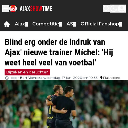
Ajax
Competitie
AS
Official Fanshop
▼
▼
▼
▼
Blind erg onder de indruk van
Ajax' nieuwe trainer Míchel: 'Hij
weet heel veel van voetbal'
Bijzaken en geruchten
door
Bart Veenstra
woensdag, 17 juni 2026 om 10:35
Flashscore