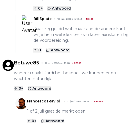
0
+
Antwoord
BillSplate
18 juni 2026 om 12:43
+
10485
Daar zeg je idd wat, maar aan de andere kant
wil je hem wel idealiter zsm laten aansluiten bij
de voorbereiding.
1
+
Antwoord
Betuwe85
17 juni 2026 om 15:46
+
26356
waneer maakt Jordi het bekend . we kunnen er op
wachten natuurlijk
0
+
Antwoord
FrancescosRavioli
17 juni 2026 om 18:17
+
19649
1 of 2 juli gaat de markt open
0
+
Antwoord