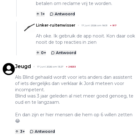
betalen om reclame vrij te worden.
1
+
Antwoord
Linker-ruitenwisser
17 juni 2026 om 18:31
+
917
Ah oke. Ik gebruik de app nooit. Kon daar ook
nooit de top reacties in zien
0
+
Antwoord
Jeugd
17 juni 2026 om 13:27
+
26533
Als Blind gehaald wordt voor iets anders dan assistent
of iets dergelijks dan verklaar ik Jordi meteen voor
incompetent.
Blind was 3 jaar geleden al niet meer goed genoeg, te
oud en te langzaam.
En dan zijn er hier mensen die hem op 6 willen zetten
😂
3
+
Antwoord