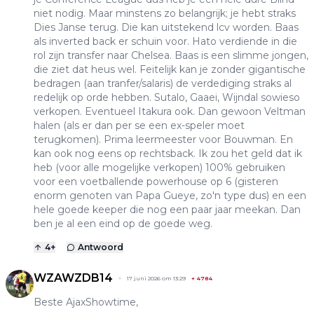
niet nodig. Maar minstens zo belangrijk; je hebt straks
Dies Janse terug. Die kan uitstekend lcv worden. Baas
als inverted back er schuin voor. Hato verdiende in die
rol zijn transfer naar Chelsea. Baas is een slimme jongen,
die ziet dat heus wel. Feitelijk kan je zonder gigantische
bedragen (aan tranfer/salaris) de verdediging straks al
redelijk op orde hebben. Sutalo, Gaaei, Wijndal sowieso
verkopen. Eventueel Itakura ook. Dan gewoon Veltman
halen (als er dan per se een ex-speler moet
terugkomen). Prima leermeester voor Bouwman. En
kan ook nog eens op rechtsback. Ik zou het geld dat ik
heb (voor alle mogelijke verkopen) 100% gebruiken
voor een voetballende powerhouse op 6 (gisteren
enorm genoten van Papa Gueye, zo'n type dus) en een
hele goede keeper die nog een paar jaar meekan. Dan
ben je al een eind op de goede weg.
4
+
Antwoord
WZAWZDB14
17 juni 2026 om 13:29
+
4784
Beste AjaxShowtime,