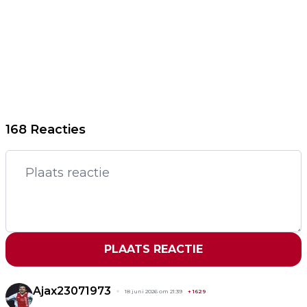
168 Reacties
PLAATS REACTIE
Ajax23071973
18 juni 2026 om 21:39
+
1629