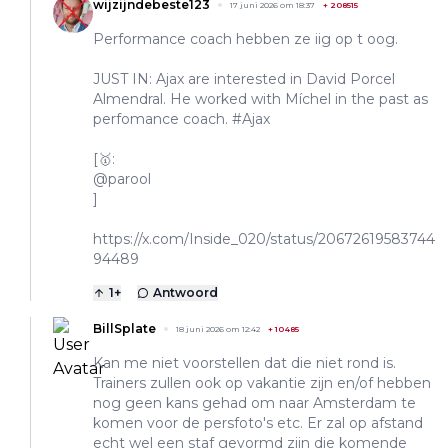
wijzijndebeste123
17 juni 2026 om 18:37
+
208515
Performance coach hebben ze iig op t oog.
JUST IN: Ajax are interested in David Porcel
Almendral. He worked with Míchel in the past as
perfomance coach. #Ajax
[🥇:
@parool
]
https://x.com/Inside_020/status/20672619583744
94489
1
+
Antwoord
BillSplate
18 juni 2026 om 12:42
+
10485
Kan me niet voorstellen dat die niet rond is.
Trainers zullen ook op vakantie zijn en/of hebben
nog geen kans gehad om naar Amsterdam te
komen voor de persfoto's etc. Er zal op afstand
echt wel een staf gevormd zijn die komende