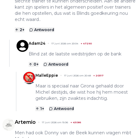
slechte trainer te kunnen onderscheiden. Aan de andere
kant zijn spelers in het algemeen positief over trainers
die hen opstellen, dus wat is Blinds goedkeuring nou
echt waard..
2
+
Antwoord
Adam24
17 juni 2026 om 20:04
+
47290
Blind zat de laatste wedstrijden op de bank
0
+
Antwoord
MalleEppie
17 juni 2026 om 20:48
+
20317
Maar is speciaal naar Girona gehaald door
Michel destijds, die wist hoe hij hem moest
gebruiken, zijn zwaktes indachtig.
1
+
Antwoord
Artemio
17 juni 2026 om 15:06
+
43086
Men had ook Donny van de Beek kunnen vragen mbt