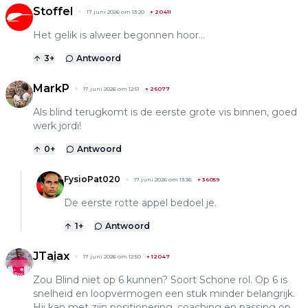
Stoffel
17 juni 2026 om 13:20
+
20411
Het gelik is alweer begonnen hoor...
3
+
Antwoord
MarkP
17 juni 2026 om 12:51
+
26077
Als blind terugkomt is de eerste grote vis binnen, goed
werk jordi!
0
+
Antwoord
FysioPat020
17 juni 2026 om 13:36
+
36059
De eerste rotte appel bedoel je.
1
+
Antwoord
JTajax
17 juni 2026 om 12:50
+
12047
Zou Blind niet op 6 kunnen? Soort Schone rol. Op 6 is
snelheid en loopvermogen een stuk minder belangrijk.
Hij kan met zijn positionering, coaching en passing op