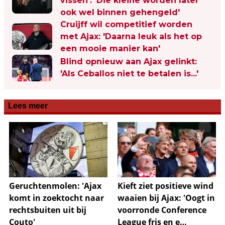
vissen': 'Die kleine worden later
ook wel binnen gehengeld'
Cruijff wil competitief worden
met Ajax: 'Daarna leuk als het op
een mooie manier kan'
Blind opnieuw aan Ajax gelinkt:
'Als Ceballos niet te betalen is...'