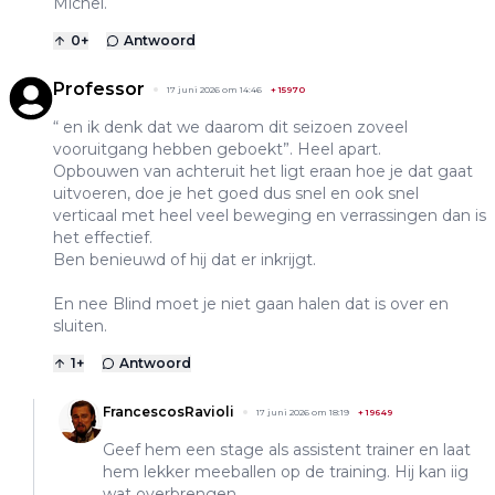
Michel.
0
+
Antwoord
Professor
17 juni 2026 om 14:46
+
15970
“ en ik denk dat we daarom dit seizoen zoveel
vooruitgang hebben geboekt”. Heel apart.
Opbouwen van achteruit het ligt eraan hoe je dat gaat
uitvoeren, doe je het goed dus snel en ook snel
verticaal met heel veel beweging en verrassingen dan is
het effectief.
Ben benieuwd of hij dat er inkrijgt.
En nee Blind moet je niet gaan halen dat is over en
sluiten.
1
+
Antwoord
FrancescosRavioli
17 juni 2026 om 18:19
+
19649
Geef hem een stage als assistent trainer en laat
hem lekker meeballen op de training. Hij kan iig
wat overbrengen.