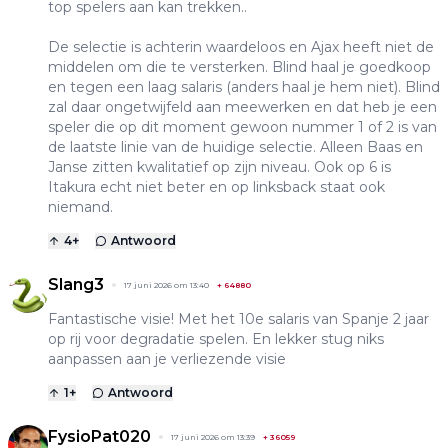
top spelers aan kan trekken..
De selectie is achterin waardeloos en Ajax heeft niet de
middelen om die te versterken. Blind haal je goedkoop
en tegen een laag salaris (anders haal je hem niet). Blind
zal daar ongetwijfeld aan meewerken en dat heb je een
speler die op dit moment gewoon nummer 1 of 2 is van
de laatste linie van de huidige selectie. Alleen Baas en
Janse zitten kwalitatief op zijn niveau. Ook op 6 is
Itakura echt niet beter en op linksback staat ook
niemand.
4
+
Antwoord
Slang3
17 juni 2026 om 13:40
+
64880
Fantastische visie! Met het 10e salaris van Spanje 2 jaar
op rij voor degradatie spelen. En lekker stug niks
aanpassen aan je verliezende visie
1
+
Antwoord
FysioPat020
17 juni 2026 om 13:39
+
36059