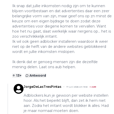
Ik snap dat jullie inkomsten nodig zijn om te kunnen
blijven voortbestaan en dat advertenties daar een zeer
belangrijke vorm van zijn, maar geef ons op zn minst de
keuze om een eigen bijdrage te doen zodat deze
advertenties voor diegene komen te vervallen. Want
hoe het nu gaat, slaat werkelijk waar nergens op... het is
zoo verschrikkelijk irritant.
Ik wil ook geen adblocker installeren waardoor ik weer
niet op de helft van de andere websites geblokkeerd
wordt en jullie inkomsten mislopen.
Ik denk dat er genoeg mensen zijn die dezelfde
mening delen. Laat ons aub helpen.
13
+
Antwoord
JorgeDeLasTresPintas
17 juni 2026 om 13:32
+
2251
Adblockers kun je gewoon per website instellen
hoor. Als het beperkt blijft, dan zet ik hem niet
aan. Zodra het irritant wordt blokker ik alles. Had
je maar normaal moeten doen.