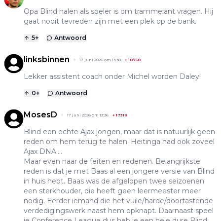
Opa Blind halen als speler is om trammelant vragen. Hij
gaat nooit tevreden zijn met een plek op de bank.
5
+
Antwoord
linksbinnen
17 juni 2026 om 13:38
+
10750
Lekker assistent coach onder Michel worden Daley!
0
+
Antwoord
MosesD
17 juni 2026 om 13:36
+
17318
Blind een echte Ajax jongen, maar dat is natuurlijk geen
reden om hem terug te halen. Heitinga had ook zoveel
Ajax DNA....
Maar even naar de feiten en redenen. Belangrijkste
reden is dat je met Baas al een jongere versie van Blind
in huis hebt. Baas was de afgelopen twee seizoenen
een sterkhouder, die heeft geen leermeester meer
nodig. Eerder iemand die het vuile/harde/doortastende
verdedigingswerk naast hem opknapt. Daarnaast speel
je Conference League dus heb je een hele dure Blind