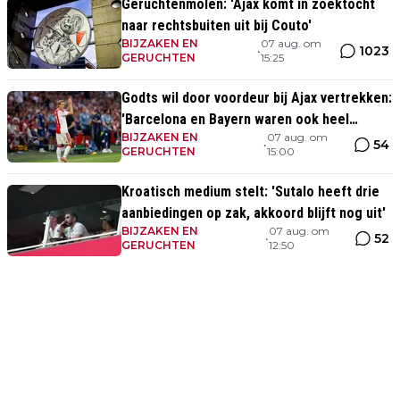
Geruchtenmolen: 'Ajax komt in zoektocht
naar rechtsbuiten uit bij Couto'
BIJZAKEN EN
07 aug. om
1023
•
GERUCHTEN
15:25
Godts wil door voordeur bij Ajax vertrekken:
'Barcelona en Bayern waren ook heel
BIJZAKEN EN
07 aug. om
serieus'
54
•
GERUCHTEN
15:00
Kroatisch medium stelt: 'Sutalo heeft drie
aanbiedingen op zak, akkoord blijft nog uit'
BIJZAKEN EN
07 aug. om
52
•
GERUCHTEN
12:50