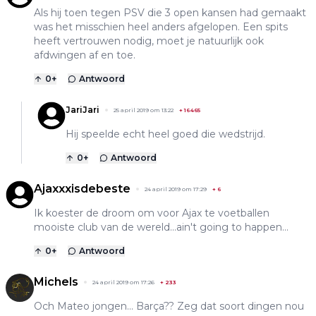
Als hij toen tegen PSV die 3 open kansen had gemaakt
was het misschien heel anders afgelopen. Een spits
heeft vertrouwen nodig, moet je natuurlijk ook
afdwingen af en toe.
0
+
Antwoord
JariJari
25 april 2019 om 13:22
+
16465
Hij speelde echt heel goed die wedstrijd.
0
+
Antwoord
Ajaxxxisdebeste
24 april 2019 om 17:29
+
6
Ik koester de droom om voor Ajax te voetballen
mooiste club van de wereld...ain't going to happen...
0
+
Antwoord
Michels
24 april 2019 om 17:26
+
233
Och Mateo jongen... Barça?? Zeg dat soort dingen nou