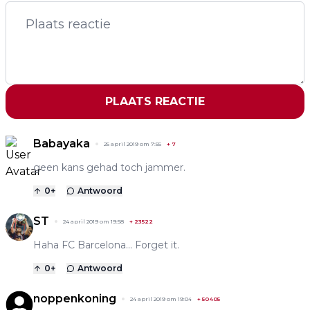
PLAATS REACTIE
Babayaka
25 april 2019 om 7:55
+
7
geen kans gehad toch jammer.
0
+
Antwoord
ST
24 april 2019 om 19:58
+
23522
Haha FC Barcelona... Forget it.
0
+
Antwoord
noppenkoning
24 april 2019 om 19:04
+
50405