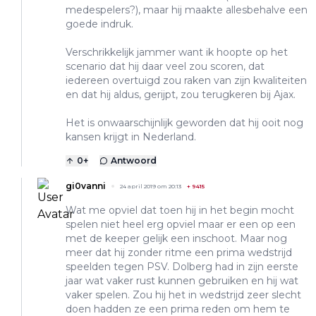
medespelers?), maar hij maakte allesbehalve een
goede indruk.
Verschrikkelijk jammer want ik hoopte op het
scenario dat hij daar veel zou scoren, dat
iedereen overtuigd zou raken van zijn kwaliteiten
en dat hij aldus, gerijpt, zou terugkeren bij Ajax.
Het is onwaarschijnlijk geworden dat hij ooit nog
kansen krijgt in Nederland.
0
+
Antwoord
gi0vanni
24 april 2019 om 20:13
+
9415
Wat me opviel dat toen hij in het begin mocht
spelen niet heel erg opviel maar er een op een
met de keeper gelijk een inschoot. Maar nog
meer dat hij zonder ritme een prima wedstrijd
speelden tegen PSV. Dolberg had in zijn eerste
jaar wat vaker rust kunnen gebruiken en hij wat
vaker spelen. Zou hij het in wedstrijd zeer slecht
doen hadden ze een prima reden om hem te