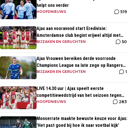
helpt ons verder
519
HOOFDNIEUWS
Ajax aan vooravond start Eredivisie:
Amsterdamse club begint vrijwel altijd met
50
zege
BIJZAKEN EN GERUCHTEN
Ajax Vrouwen bereiken derde voorronde
Champions League na late zege op Rangers
1
FC
BIJZAKEN EN GERUCHTEN
LIVE 14.30 uur | Ajax speelt eerste
competitiewedstrijd van het seizoen tegen
283
PEC Zwolle
HOOFDNIEUWS
Monserrate maakte bewuste keuze voor Ajax:
'Het past goed bij hoe ik naar voetbal kijk’