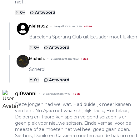
niet...
0
+
Antwoord
niels1992
24 april 2019 om 17:39
+
1354
Barcelona Sporting Club uit Ecuador moet lukken
0
+
Antwoord
Michels
24 april 2019 om 19:58
+
233
Scherp!
0
+
Antwoord
gi0vanni
24 april 2019 om 17:18
+
9415
Deze jongen had wel wat. Had duidelijk meer kansen
verdient. Nu Ajax met waarschijnlijk Tadic, Huntelaar,
Dolberg en Traore kan spelen volgend seizoen is er
geen plek voor nieuwe spitsen. Einde verhaal voor de
meeste of ze moeten het wel heel goed gaan doen.
Sierhuis, Danilo en Cassierra moeten aan de bak om ooit