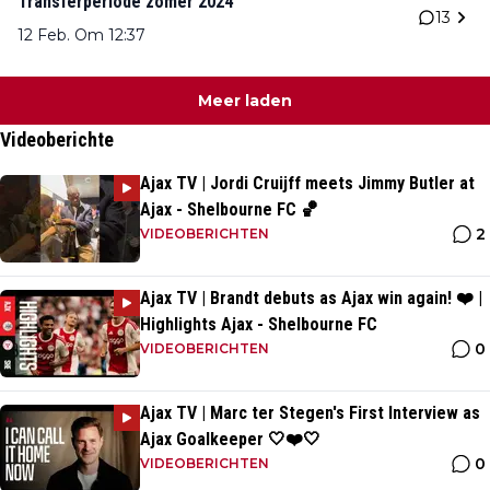
Transferperiode zomer 2024
13
12 Feb. Om 12:37
Meer laden
Videoberichte
Ajax TV | Jordi Cruijff meets Jimmy Butler at
Ajax - Shelbourne FC 🏀
2
VIDEOBERICHTEN
Ajax TV | Brandt debuts as Ajax win again! ❤️ |
Highlights Ajax - Shelbourne FC
0
VIDEOBERICHTEN
Ajax TV | Marc ter Stegen's First Interview as
Ajax Goalkeeper 🤍❤️🤍
0
VIDEOBERICHTEN