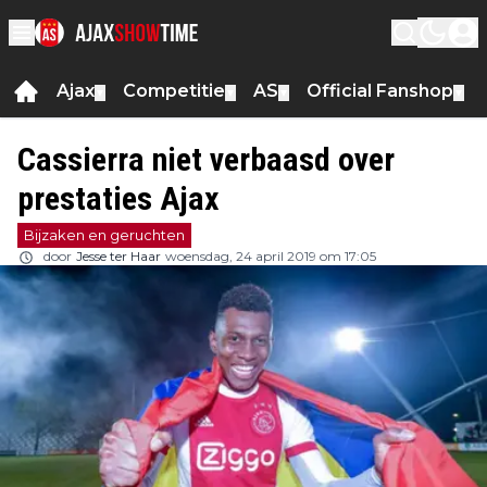
Ajax
Competitie
AS
Official Fanshop
▼
▼
▼
▼
Cassierra niet verbaasd over
prestaties Ajax
Bijzaken en geruchten
door
Jesse ter Haar
woensdag, 24 april 2019 om 17:05