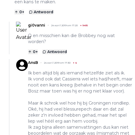
een kans te maken.
0
+
Antwoord
gi0vanni
24 april 2019 om 17:20
+
9415
O en misschien kan die Brobbey nog wat
worden?
0
+
Antwoord
AnsB
24 april 2019 om 17:30
+
4
Ik ben altijd blij als iemand hetzelfde ziet als ik.
Ik vond ook dat Cassierra wel iets had/heeft, maar
nooit een kans kreeg (behalve in het begin onder
Bosz maar toen was hij er nog niet klaar voor).
Maar ik schrok wel hoe hij bij Groningen rondliep.
Oké, hij had veel blessurepech daar en dat zal
zeker z'n invloed hebben gehad, maar het spel
liep wel héél erg aan hem voorbij.
Ik zag bijna alleen samenvattingen dus kan niet
beoordelen wat de oorzaak was (mismatch met