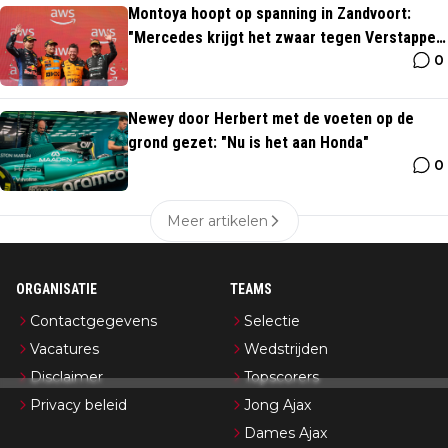
Montoya hoopt op spanning in Zandvoort:
"Mercedes krijgt het zwaar tegen Verstappen
0
en McLaren"
Newey door Herbert met de voeten op de
grond gezet: "Nu is het aan Honda"
0
Meer artikelen
ORGANISATIE
TEAMS
Contactgegevens
Selectie
Vacatures
Wedstrijden
Disclaimer
Topscorers
Privacy beleid
Jong Ajax
Dames Ajax