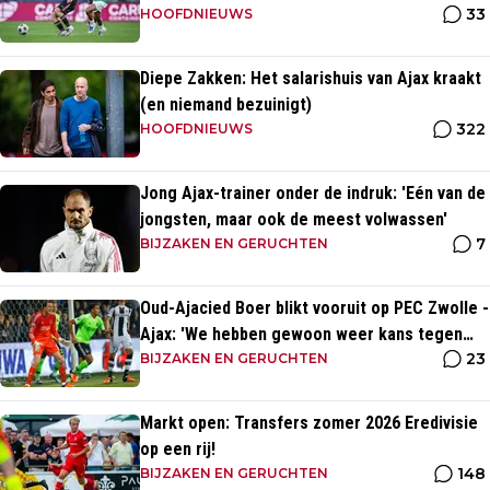
33
HOOFDNIEUWS
Diepe Zakken: Het salarishuis van Ajax kraakt
(en niemand bezuinigt)
322
HOOFDNIEUWS
Jong Ajax-trainer onder de indruk: 'Eén van de
jongsten, maar ook de meest volwassen'
7
BIJZAKEN EN GERUCHTEN
Oud-Ajacied Boer blikt vooruit op PEC Zwolle -
Ajax: 'We hebben gewoon weer kans tegen
23
Ajax'
BIJZAKEN EN GERUCHTEN
Markt open: Transfers zomer 2026 Eredivisie
op een rij!
148
BIJZAKEN EN GERUCHTEN