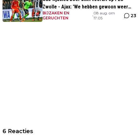
Zwolle - Ajax: 'We hebben gewoon weer
BIJZAKEN EN
08 aug. om
kans tegen Ajax'
23
•
GERUCHTEN
17:05
6 Reacties