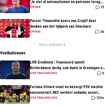
'Je ziet al automatismen en patronen terug,
13
maar...'
OPINIE
Parool: 'Financiële koers van Cruijff doet
denken aan het tijdperk van Overmars'
26
OPINIE
Meer artikelen
Voetbalnieuws
LIVE Eredivisie | Feyenoord speelt
Rotterdamse derby, ook duels in Groningen en
5
Heerenveen
VOETBALNIEUWS
Fortuna Sittard stunt en bezorgt PSV slechte
seizoenstart; NEC verliest ondanks assist
1254
Tadic
VOETBALNIEUWS