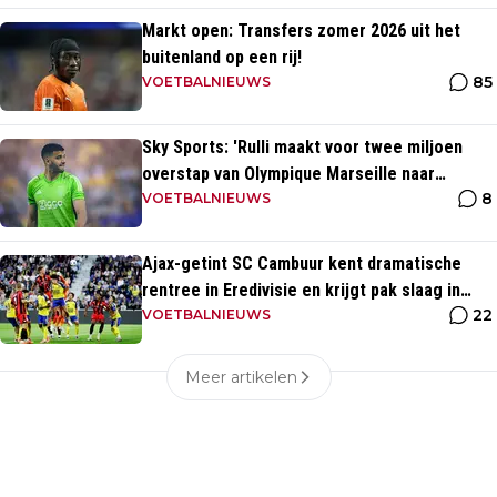
Markt open: Transfers zomer 2026 uit het
buitenland op een rij!
85
VOETBALNIEUWS
Sky Sports: 'Rulli maakt voor twee miljoen
overstap van Olympique Marseille naar
8
Manchester City'
VOETBALNIEUWS
Ajax-getint SC Cambuur kent dramatische
rentree in Eredivisie en krijgt pak slaag in
22
eigen huis
VOETBALNIEUWS
Meer artikelen