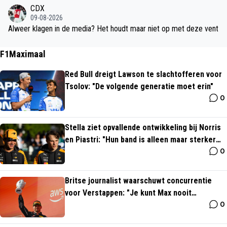
arin we afscheid nemen van Klaassen, Berghuis en Wijndal.
CDX
09-08-2026
Alweer klagen in de media? Het houdt maar niet op met deze vent
F1Maximaal
Red Bull dreigt Lawson te slachtofferen voor
Tsolov: "De volgende generatie moet erin"
0
Stella ziet opvallende ontwikkeling bij Norris
en Piastri: "Hun band is alleen maar sterker
0
geworden"
Britse journalist waarschuwt concurrentie
voor Verstappen: "Je kunt Max nooit
0
afschrijven"