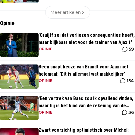
Meer artikelen
Opinie
'Cruijff zei dat verliezen consequenties heeft,
maar blijkbaar niet voor de trainer van Ajax 1'
59
OPINIE
Been snapt keuze van Brandt voor Ajax niet
helemaal: 'Dit is allemaal wat makkelijker'
154
OPINIE
'Een vertrek van Baas zou ik opvallend vinden,
maar hij is het kind van de rekening van de
36
komst van Blind'
OPINIE
Zwart voorzichtig optimistisch over Míchel: