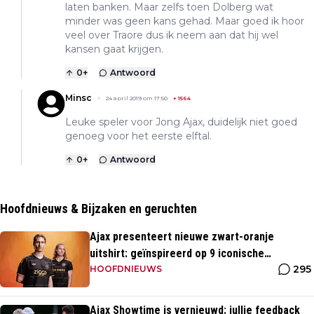
laten banken. Maar zelfs toen Dolberg wat
minder was geen kans gehad. Maar goed ik hoor
veel over Traore dus ik neem aan dat hij wel
kansen gaat krijgen.
0
+
Antwoord
Minsc
24 april 2019 om 17:50
+
1564
Leuke speler voor Jong Ajax, duidelijk niet goed
genoeg voor het eerste elftal.
0
+
Antwoord
Hoofdnieuws & Bijzaken en geruchten
Ajax presenteert nieuwe zwart-oranje
uitshirt: geïnspireerd op 9 iconische
295
momenten uit clubhistorie
HOOFDNIEUWS
Ajax Showtime is vernieuwd: jullie feedback