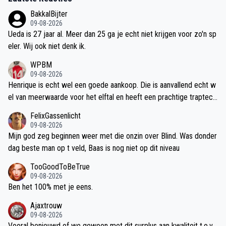
BakkalBijter
09-08-2026
Ueda is 27 jaar al. Meer dan 25 ga je echt niet krijgen voor zo'n sp
eler. Wij ook niet denk ik.
WPBM
09-08-2026
Henrique is echt wel een goede aankoop. Die is aanvallend echt w
el van meerwaarde voor het elftal en heeft een prachtige traptech
niek met hele goede voorzetten. Dit gaat de beste linksback van A
FelixGassenlicht
jax sinds jaren zijn. Wat wel heeeel kwetsbaar is, wanneer Henriqu
09-08-2026
e aan de aanval is en de counter volgt, dan heb je een KKD waardi
Mijn god zeg beginnen weer met die onzin over Blind. Was donder
g centrum over met Blind men Bouwman. Ik vind Bouwman als cen
dag beste man op t veld, Baas is nog niet op dit niveau
trale verdediger, naast Blind, die het ook niet moet hebben van puu
TooGoodToBeTrue
r verdedigen veel en veel te licht. Psv heeft een heel slechte acht
09-08-2026
erhoede, maar Ajax heeft een centrum die vele malen slechter is.
Ben het 100% met je eens.
Dat baart mij grote zorgen, vooral nu er geen echte 6 aanwezig is.
Ajaxtrouw
Joedi moet echt nog wel een dijk van een RCV kopen, want Bouw
09-08-2026
man gaat je onherroepelijk veel punten kosten!
Vooral benieuwd of we gewoon met dit surplus aan kwaliteit t.o.v.