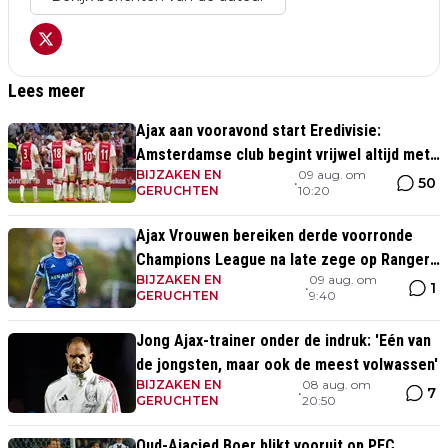
Lees meer
Ajax aan vooravond start Eredivisie:
Amsterdamse club begint vrijwel altijd met
BIJZAKEN EN
09 aug. om
zege
50
•
GERUCHTEN
10:20
Ajax Vrouwen bereiken derde voorronde
Champions League na late zege op Rangers
BIJZAKEN EN
09 aug. om
FC
1
•
GERUCHTEN
9:40
Jong Ajax-trainer onder de indruk: 'Eén van
de jongsten, maar ook de meest volwassen'
BIJZAKEN EN
08 aug. om
7
•
GERUCHTEN
20:50
Oud-Ajacied Boer blikt vooruit op PEC