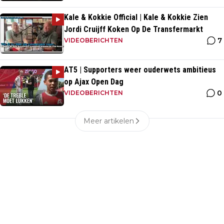
Kale & Kokkie Official | Kale & Kokkie Zien
Jordi Cruijff Koken Op De Transfermarkt
7
VIDEOBERICHTEN
AT5 | Supporters weer ouderwets ambitieus
op Ajax Open Dag
0
VIDEOBERICHTEN
Meer artikelen