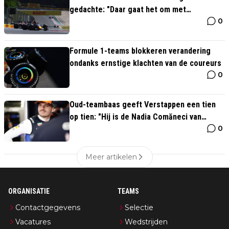
gedachte: "Daar gaat het om met
0
Verstappen"
Formule 1-teams blokkeren verandering
ondanks ernstige klachten van de coureurs
0
Oud-teambaas geeft Verstappen een tien
op tien: "Hij is de Nadia Comăneci van
0
Formule 1"
Meer artikelen
ORGANISATIE
TEAMS
Contactgegevens
Selectie
Vacatures
Wedstrijden