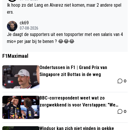
Ik hoop zo dat Lang en Alvarez niet komen, maar 2 andere spel
ers.
ck69
07-08-2026
Je daagt de supporters uit een topsporter met een salaris van 4
mio+ per jaar bij te benen ? 😂😂😂
F1Maximaal
Ondertussen in F1 | Grand Prix van
Singapore zit Bottas in de weg
0
BBC-correspondent weet wat zo
zorgwekkend is voor Verstappen: "We
0
hebben het over Max"
Windsor kan zich niet vinden in gekke