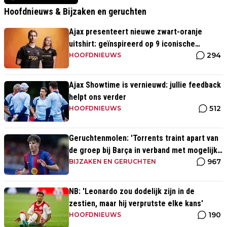
Hoofdnieuws & Bijzaken en geruchten
Ajax presenteert nieuwe zwart-oranje
uitshirt: geïnspireerd op 9 iconische
294
momenten uit clubhistorie
HOOFDNIEUWS
Ajax Showtime is vernieuwd: jullie feedback
helpt ons verder
512
HOOFDNIEUWS
Geruchtenmolen: 'Torrents traint apart van
de groep bij Barça in verband met mogelijke
967
transfer'
BIJZAKEN EN GERUCHTEN
NB: 'Leonardo zou dodelijk zijn in de
zestien, maar hij verprutste elke kans'
190
HOOFDNIEUWS