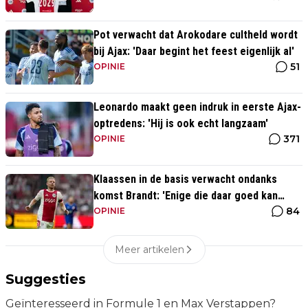
Pot verwacht dat Arokodare cultheld wordt
bij Ajax: 'Daar begint het feest eigenlijk al'
51
OPINIE
Leonardo maakt geen indruk in eerste Ajax-
optredens: 'Hij is ook echt langzaam'
371
OPINIE
Klaassen in de basis verwacht ondanks
komst Brandt: 'Enige die daar goed kan
84
spelen'
OPINIE
Meer artikelen
Suggesties
Geïnteresseerd in Formule 1 en Max Verstappen?