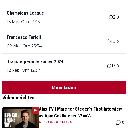
Champions League
2
15 Mei. Om 17:43
Francesco Farioli
10
02 Mei. Om 23:34
Transferperiode zomer 2024
13
12 Feb. Om 12:37
Meer laden
Videoberichten
Ajax TV | Marc ter Stegen's First Interview
as Ajax Goalkeeper 🤍❤️🤍
0
VIDEOBERICHTEN