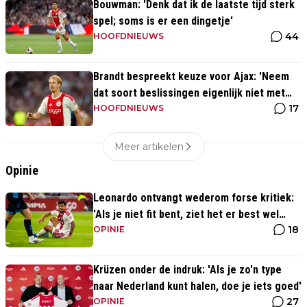
Bouwman: 'Denk dat ik de laatste tijd sterk
spel; soms is er een dingetje'
44
HOOFDNIEUWS
Brandt bespreekt keuze voor Ajax: 'Neem
dat soort beslissingen eigenlijk niet met
17
mijn hoofd'
HOOFDNIEUWS
Meer artikelen
Opinie
Leonardo ontvangt wederom forse kritiek:
'Als je niet fit bent, ziet het er best wel
18
slecht uit'
OPINIE
Krüzen onder de indruk: 'Als je zo'n type
naar Nederland kunt halen, doe je iets goed'
27
OPINIE