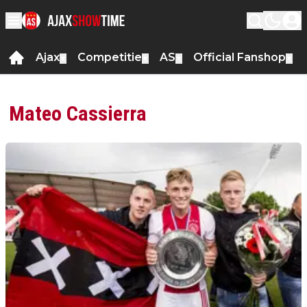
Ajax
Competitie
AS
Official Fanshop
▼
▼
▼
▼
Mateo Cassierra