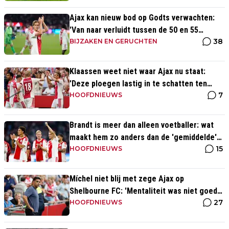
Ajax kan nieuw bod op Godts verwachten:
'Van naar verluidt tussen de 50 en 55
38
miljoen euro'
BIJZAKEN EN GERUCHTEN
Klaassen weet niet waar Ajax nu staat:
'Deze ploegen lastig in te schatten ten
7
opzichte van Eredivisie'
HOOFDNIEUWS
Brandt is meer dan alleen voetballer: wat
maakt hem zo anders dan de 'gemiddelde'
15
voetballer?
HOOFDNIEUWS
Míchel niet blij met zege Ajax op
Shelbourne FC: 'Mentaliteit was niet goed
27
genoeg in de slotfase'
HOOFDNIEUWS