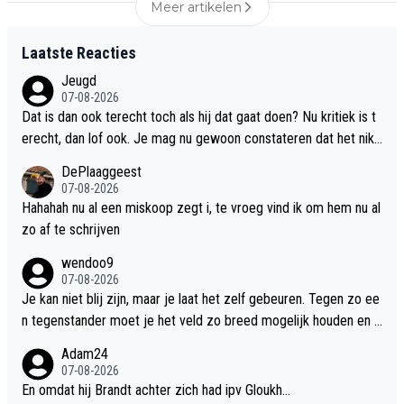
Meer artikelen
Laatste Reacties
Jeugd
07-08-2026
Dat is dan ook terecht toch als hij dat gaat doen? Nu kritiek is t
erecht, dan lof ook. Je mag nu gewoon constateren dat het niks
is. Het ziet er niet uit kan. Ik vind zelfs dat je je als prof best ma
DePlaaggeest
g schamen om zo niet fit te zijn.
07-08-2026
Hahahah nu al een miskoop zegt i, te vroeg vind ik om hem nu al
zo af te schrijven
wendoo9
07-08-2026
Je kan niet blij zijn, maar je laat het zelf gebeuren. Tegen zo ee
n tegenstander moet je het veld zo breed mogelijk houden en d
aar ben jij verantwoordelijk voor hoe je gaat/moet spelen tegen
Adam24
zo een tegenstander die zo defensief speelt. Ik snap dat je een
07-08-2026
etalage team moet opstellen om spelers te kunnen slijten maar
En omdat hij Brandt achter zich had ipv Gloukh…