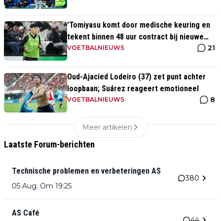
'Tomiyasu komt door medische keuring en
tekent binnen 48 uur contract bij nieuwe
21
club'
VOETBALNIEUWS
Oud-Ajacied Lodeiro (37) zet punt achter
loopbaan; Suárez reageert emotioneel
8
VOETBALNIEUWS
Meer artikelen
Laatste Forum-berichten
Technische problemen en verbeteringen AS
380
05 Aug. Om 19:25
AS Café
44