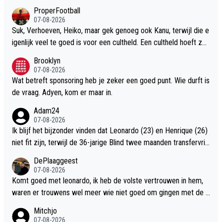
over een paar weken wacht Psv al, dus tijd voor de beste 11 op
ProperFootball
ta gaan stellen om aan elkaar te wennen.
07-08-2026
Suk, Verhoeven, Heiko, maar gek genoeg ook Kanu, terwijl die e
igenlijk veel te goed is voor een cultheld. Een cultheld hoeft zek
er niet slecht te zijn, maar heeft ergens ook iets onbeholpens e
Brooklyn
n beperkts. Bij Kanu waren dat die zwabberbenen. Maar wel ma
07-08-2026
gische zwabberbenen.
Wat betreft sponsoring heb je zeker een goed punt. Wie durft is
de vraag. Adyen, kom er maar in.
Adam24
07-08-2026
Ik blijf het bijzonder vinden dat Leonardo (23) en Henrique (26)
niet fit zijn, terwijl de 36-jarige Blind twee maanden transfervrij
is geweest en vanaf moment één top fit is.
DePlaaggeest
07-08-2026
Komt goed met leonardo, ik heb de volste vertrouwen in hem,
waren er trouwens wel meer wie niet goed om gingen met de k
ansen
Mitchjo
07-08-2026