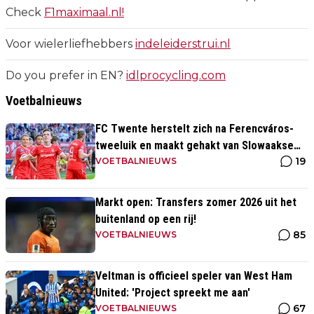
Check
F1maximaal.nl!
Voor wielerliefhebbers
indeleiderstrui.nl
Do you prefer in EN?
idlprocycling.com
Voetbalnieuws
FC Twente herstelt zich na Ferencváros-
tweeluik en maakt gehakt van Slowaakse
19
opponent
VOETBALNIEUWS
Markt open: Transfers zomer 2026 uit het
buitenland op een rij!
85
VOETBALNIEUWS
Veltman is officieel speler van West Ham
United: 'Project spreekt me aan'
67
VOETBALNIEUWS