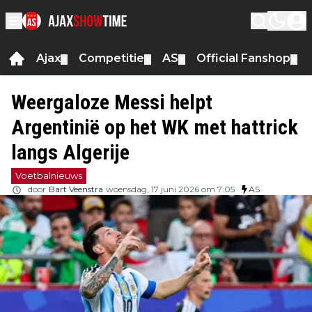
Ajax
Competitie
AS
Official Fanshop
▼
▼
▼
▼
Weergaloze Messi helpt
Argentinië op het WK met hattrick
langs Algerije
Voetbalnieuws
door
Bart Veenstra
woensdag, 17 juni 2026 om 7:05
AS