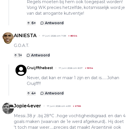
Regels moeten bij hem ook toegepast worden!
Vorig WK precies hetzelfde, kotsmisselijk word je
van dat arrogante kutventje!
6
+
Antwoord
AINIESTA
17 juni 2026 om 7:39
+
85104
G.O.A.T.
1
+
Antwoord
Cruijffthebest
17 juni 2026 om 8:07
+
15194
Never, dat kan er maar 1 zijn en dat is......Johan
Cruijff!!!
4
+
Antwoord
Jopie4ever
17 juni 2026 om 4:59
+
6786
Messi..38 jr ..bij 28°C ..hoge vochtigheidsgraad. en dan 4
goals maken (waarvan de 1e werd afgekeurd).. Hij doet
't toch maar weer.....precies dat maakt Argentinië ook