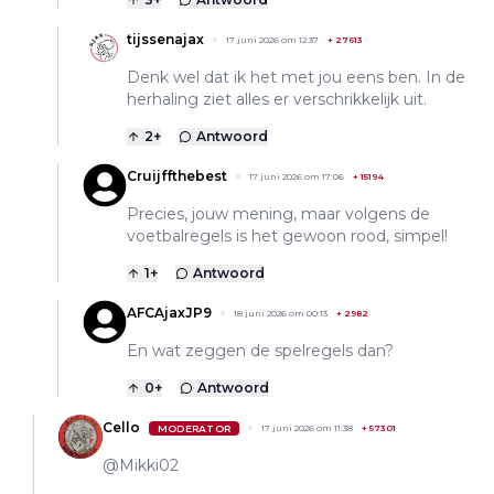
tijssenajax
17 juni 2026 om 12:37
+
27613
Denk wel dat ik het met jou eens ben. In de
herhaling ziet alles er verschrikkelijk uit.
2
+
Antwoord
Cruijffthebest
17 juni 2026 om 17:06
+
15194
Precies, jouw mening, maar volgens de
voetbalregels is het gewoon rood, simpel!
1
+
Antwoord
AFCAjaxJP9
18 juni 2026 om 00:13
+
2982
En wat zeggen de spelregels dan?
0
+
Antwoord
Cello
MODERATOR
17 juni 2026 om 11:38
+
57301
@Mikki02