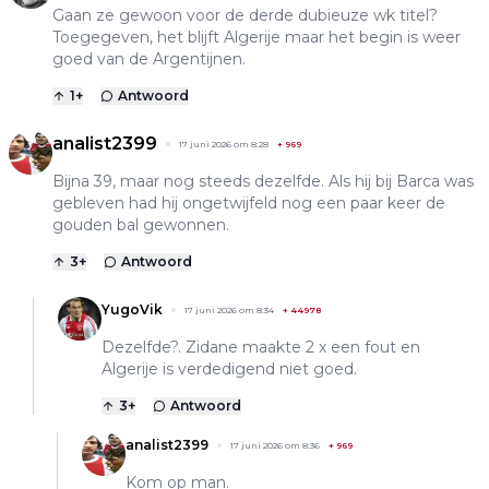
Gaan ze gewoon voor de derde dubieuze wk titel?
Toegegeven, het blijft Algerije maar het begin is weer
goed van de Argentijnen.
1
+
Antwoord
analist2399
17 juni 2026 om 8:28
+
969
Bijna 39, maar nog steeds dezelfde. Als hij bij Barca was
gebleven had hij ongetwijfeld nog een paar keer de
gouden bal gewonnen.
3
+
Antwoord
YugoVik
17 juni 2026 om 8:34
+
44978
Dezelfde?. Zidane maakte 2 x een fout en
Algerije is verdedigend niet goed.
3
+
Antwoord
analist2399
17 juni 2026 om 8:36
+
969
Kom op man.