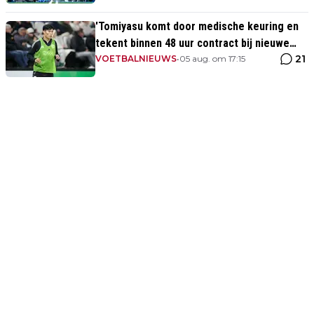
'Tomiyasu komt door medische keuring en
tekent binnen 48 uur contract bij nieuwe
21
club'
VOETBALNIEUWS
•
05 aug. om 17:15