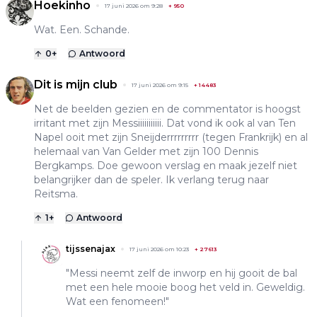
Hoekinho
17 juni 2026 om 9:28
+
950
Wat. Een. Schande.
0
+
Antwoord
Dit is mijn club
17 juni 2026 om 9:15
+
14483
Net de beelden gezien en de commentator is hoogst
irritant met zijn Messiiiiiiiiiii. Dat vond ik ook al van Ten
Napel ooit met zijn Sneijderrrrrrrrr (tegen Frankrijk) en al
helemaal van Van Gelder met zijn 100 Dennis
Bergkamps. Doe gewoon verslag en maak jezelf niet
belangrijker dan de speler. Ik verlang terug naar
Reitsma.
1
+
Antwoord
tijssenajax
17 juni 2026 om 10:23
+
27613
"Messi neemt zelf de inworp en hij gooit de bal
met een hele mooie boog het veld in. Geweldig.
Wat een fenomeen!"