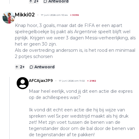
2
+
Antwoord
Mikki02
17 juni 2026 om 10:44
+
3096
Knap hoor, 3 goals, maar dat de FIFA er een apart
spelregelboekje bij pakt als Argentinië speelt blijft wel
pijnlijk. Krijgen we weer 3 dagen Messi-verheerlijking, als
het er geen 30 zijn.
Als de overtreding andersom is, is het rood en minimaal
2 potjes schorsen
2
+
Antwoord
AFCAjaxJP9
17 juni 2026 om 11:02
+
2982
Maar heel eerlijk, vond jij dit een actie die expres
op de achillespees was?
Ik vond dit echt een actie die hij bij wijze van
spreken wel 5x per wedstrijd maakt als hij druk
zet! Met zijn voet tussen de benen van de
tegenstander door om de bal door de benen van
de tegenstander af te pakken!