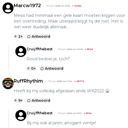
Marcw1972
17 juni 2026 om 8:20
+
22616
Messi had minimaal een gele kaart moeten krijgen voor
een overtreding. Maar uiteraard krijgt hij die niet. Het is
wel weer duidelijk allemaal...
2
+
Antwoord
Cruijffthebest
17 juni 2026 om 10:03
+
15194
Rood bedoel je, toch?
0
+
Antwoord
RuffRhythim
17 juni 2026 om 7:54
+
25779
Heeft bij mij volledig afgedaan sinds WK2022 🤮
9
+
Antwoord
Cruijffthebest
17 juni 2026 om 8:10
+
15194
Bij mij ook al jaren, arrogant ventje!