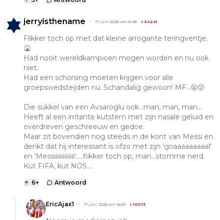
jerryisthename
17 juni 2026 om 14:36
+
34241
Flikker toch op met dat kleine arrogante teringventje.
🤮
Had nooit wereldkampioen mogen worden en nu ook
niet.
Had een schorsing moeten krijgen voor alle
groepswedsteijden nu. Schandalig gewoon! MF...🤬😡
Die sukkel van een Avsaroglu ook...man, man, man...
Heeft al een irritante kutstem met zijn nasale geluid en
overdreven geschreeuw en gedoe.
Maar zit bovendien nog steeds in de kont van Messi en
denkt dat hij interessant is ofzo met zijn 'goaaaaaaaaal'
en 'Messiiiiiiiiiiiiii'.....flikker toch op, man...stomme nerd.
Kut FIFA, kut NOS....
6
+
Antwoord
EricAjax1
17 juni 2026 om 16:50
+
10073