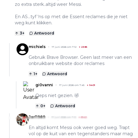
zo extra sterk..altijd weer Messi.
En AS...tyf 'ns op met die Essent reclames die je niet
weg kunt klikken.
3
+
Antwoord
michiels
17 juni 2026 om 7:12
+
2385
Gebruik Brave Browser. Geen last meer van een
onbruikbare website door reclames
1
+
Antwoord
gi0vanni
17 juni 2026 om 7:45
+
9401
Oeps niet gezien. 🤣
0
+
Antwoord
Jarl1989
17 juni 2026 om 7:12
+
6142
En altijd komt Messi ook weer goed weg. Trapt
vol op de kuit van een tegenstanders maar mag