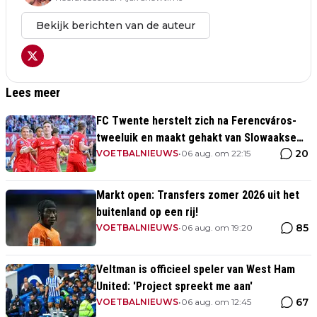
Bekijk berichten van de auteur
Lees meer
FC Twente herstelt zich na Ferencváros-
tweeluik en maakt gehakt van Slowaakse
20
opponent
VOETBALNIEUWS
•
06 aug. om 22:15
Markt open: Transfers zomer 2026 uit het
buitenland op een rij!
85
VOETBALNIEUWS
•
06 aug. om 19:20
Veltman is officieel speler van West Ham
United: 'Project spreekt me aan'
67
VOETBALNIEUWS
•
06 aug. om 12:45