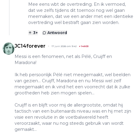
Mee eens wbt de overtreding. En ik vermoed,
dat we zelfs tijdens dit toernooi nog wel gaan
meemaken, dat we een ander met een identieke
overtreding wel bestraft gaan zien worden.
3
+
Antwoord
JC14forever
17 juni 2026 om 9:42
+
14603
Messi is een fenomeen, net als Pélé, Cruijff en
Maradona!
Ik heb persoonlijk Pélé niet meegemaakt, wel beelden
van gezien... Cruijff, Maradona en nu Messi wel zelf
meegemaakt en ik vind het een voorrecht dat ik zulke
grootheden heb zien mogen spelen...
Cruijff is en blijft voor mij de allergrootste, omdat hij
tactisch van een buitenaards niveau was en hij met zijn
visie een revolutie in de voetbalwereld heeft
veroorzaakt, waar nu nog steeds gebruik van wordt
gemaakt...