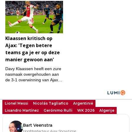
Lionel Messi
Nicolás Tagliafico
Argentinië
Lisandro Martínez
Gerónimo Rulli
WK 2026
Algerije
Bart Veenstra
Hoofdredacteur Ajax Showtime