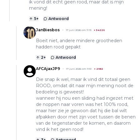
ik vond dit echt geen rood, maar dat is mijn
mening!
5
+
Antwoord
JanBiesbos
17 juni 2026 om 11:13
+
34226
Boeit niet, andere mindere grootheden
hadden rood gepakt
2
+
Antwoord
AFCAjaxJP9
17 juni 2026 om 11:51
+
2982
Die snap ik wel, maar ik vind dit totaal geen
ROOD, omdat dit naar mijn mening nooit de
bedoeling is geweest!
wanneer hij nou een sliding had ingezet met
de noppen naar voren was het 100% rood,
maar hier zie je gewoon dat hij die bal wilt
afpakken door met zijn voet tussen de benen
van de tegenstander te komen, en daarom
vind ik het geen rood!
3
+
Antwoord