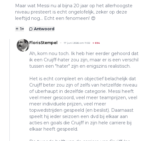
Maar wat Messi nu al bijna 20 jaar op het allerhoogste
niveau presteert is echt ongelofelijk, zeker op deze
leeftijd nog... Echt een fenomeen! 😍
1
+
Antwoord
FlorisStempel
17 juni 2026 om 11:02
+
694
Ah, kom nou toch. Ik heb hier eerder gehoord dat
ik een Cruijff-hater zou zijn, maar er is een verschil
tussen een "hater" zijn en enigszins realistisch.
Het is echt compleet en objectief belachelijk dat
Cruijff beter zou zijn of zelfs van hetzelfde niveau
of uberhaupt in dezelfde categorie. Messi heeft
veel meer gescoord, veel meer teamprijzen, veel
meer individuele prijzen, veel meer
topwedstrijden gespeeld (en beslist). Daarnaast
speelt hij ieder seizoen een dvd bij elkaar aan
acties en goals die Cruijff in zijn hele carriere bij
elkaar heeft gespeeld.