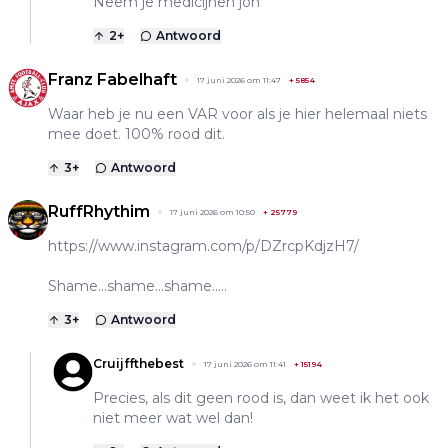
Neem je medicijnen joh
2
+
Antwoord
Franz Fabelhaft
17 juni 2026 om 11:47
+
5854
Waar heb je nu een VAR voor als je hier helemaal niets
mee doet. 100% rood dit.
3
+
Antwoord
RuffRhythim
17 juni 2026 om 10:50
+
25779
https://www.instagram.com/p/DZrcpKdjzH7/
Shame...shame...shame.....
3
+
Antwoord
Cruijffthebest
17 juni 2026 om 11:41
+
15194
Precies, als dit geen rood is, dan weet ik het ook
niet meer wat wel dan!