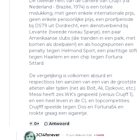
De tweede helft van de carriere van Cruijff (na
Nederland - Brazilie, 1974) is een totale
mislukking, met geen enkele internationale prijs,
geen enkele persoonlijke prijs, een proefperiode
bij DS79 uit Dordrecht, een dienstverbiend bij
Levante (tweede niveau Spanje), een paar
Amerikaanse clubs (die trainden in een park, met
bomen als doelpalen!) en als hoogtepunten een
penalty tegen Helmond Sport, een prachtige stift
tegen Haarlem en een chip tegen Fortuna
Sittard.
De vergelijking is volkomen absurd en
respectloos ten aanzien van een van de grootste
atleten aller tijden (net als Bolt, Ali, Djokovic, etc.).
Messi heeft zes WK's gespeeld (versus Cruijff 1),
en een heel leven in de CL en topcompetities.
Cruijfff speelde tegen Dos en Fortuna54 en
rookte graag een sigaretje.
0
+
Antwoord
JC14forever
17 juni 2026 om 11:32
+
14603