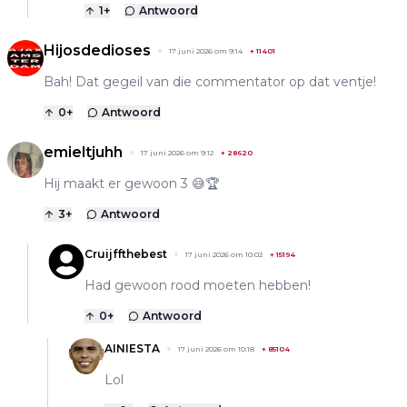
1
+
Antwoord
Hijosdedioses
17 juni 2026 om 9:14
+
11401
Bah! Dat gegeil van die commentator op dat ventje!
0
+
Antwoord
emieltjuhh
17 juni 2026 om 9:12
+
28620
Hij maakt er gewoon 3 😅🏆
3
+
Antwoord
Cruijffthebest
17 juni 2026 om 10:02
+
15194
Had gewoon rood moeten hebben!
0
+
Antwoord
AINIESTA
17 juni 2026 om 10:18
+
85104
Lol