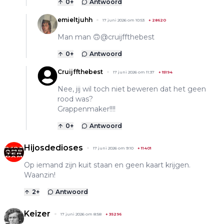
0
+
Antwoord
emieltjuhh
17 juni 2026 om 10:53
+
28620
Man man 🙃@cruijffthebest
0
+
Antwoord
Cruijffthebest
17 juni 2026 om 11:37
+
15194
Nee, jij wil toch niet beweren dat het geen
rood was?
Grappenmaker!!!!
0
+
Antwoord
Hijosdedioses
17 juni 2026 om 9:10
+
11401
Op iemand zijn kuit staan en geen kaart krijgen.
Waanzin!
2
+
Antwoord
Keizer
17 juni 2026 om 8:58
+
35296