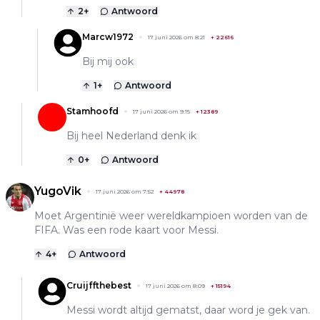
2
+
Antwoord
Marcw1972
17 juni 2026 om 8:21
+
22616
Bij mij ook
1
+
Antwoord
Stamhoofd
17 juni 2026 om 9:15
+
12389
Bij heel Nederland denk ik
0
+
Antwoord
YugoVik
17 juni 2026 om 7:52
+
44978
Moet Argentinië weer wereldkampioen worden van de
FIFA. Was een rode kaart voor Messi.
4
+
Antwoord
Cruijffthebest
17 juni 2026 om 8:09
+
15194
Messi wordt altijd gematst, daar word je gek van.