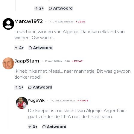
2
+
Antwoord
Marcw1972
17 juni 2026 om 8:28
+
22616
Leuk hoor, winnen van Algerije. Daar kan elk land van
winnen. Ow wacht..
4
+
Antwoord
JaapStam
17 juni 2026 om 8:26
+
151247
Ik heb niks met Messi... naar mannetje. Dit was gewoon
donker rood!!!
5
+
Antwoord
YugoVik
17 juni 2026 om 8:34
+
44978
De keeper is me slecht van Algerije. Argentinie
gaat zonder de FIFA niet de finale halen.
0
+
Antwoord