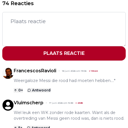
74 Reacties
PLAATS REACTIE
FrancescosRavioli
18 juni 2026 om 19:06
+
19646
Weergaloze Messi die rood had moeten hebben....*
0
+
Antwoord
Vluimscherp
17 juni 2026 om 15:38
+
2585
Wel leuk een WK zonder rode kaarten. Want als de
overtreding van Messi geen rood was, dan is niets rood.
5
+
Antwoord