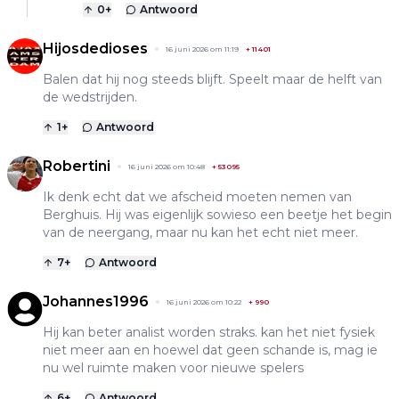
0
+
Antwoord
Hijosdedioses
16 juni 2026 om 11:19
+
11401
Balen dat hij nog steeds blijft. Speelt maar de helft van
de wedstrijden.
1
+
Antwoord
Robertini
16 juni 2026 om 10:48
+
53095
Ik denk echt dat we afscheid moeten nemen van
Berghuis. Hij was eigenlijk sowieso een beetje het begin
van de neergang, maar nu kan het echt niet meer.
7
+
Antwoord
Johannes1996
16 juni 2026 om 10:22
+
990
Hij kan beter analist worden straks. kan het niet fysiek
niet meer aan en hoewel dat geen schande is, mag ie
nu wel ruimte maken voor nieuwe spelers
6
+
Antwoord