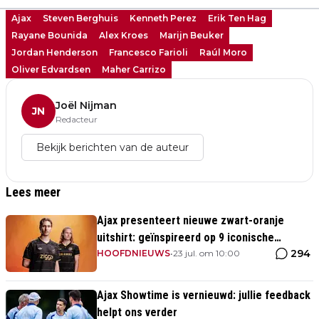
Ajax
Steven Berghuis
Kenneth Perez
Erik Ten Hag
Rayane Bounida
Alex Kroes
Marijn Beuker
Jordan Henderson
Francesco Farioli
Raúl Moro
Oliver Edvardsen
Maher Carrizo
Joël Nijman
JN
Redacteur
Bekijk berichten van de auteur
Lees meer
Ajax presenteert nieuwe zwart-oranje
uitshirt: geïnspireerd op 9 iconische
294
momenten uit clubhistorie
HOOFDNIEUWS
•
23 jul. om 10:00
Ajax Showtime is vernieuwd: jullie feedback
helpt ons verder