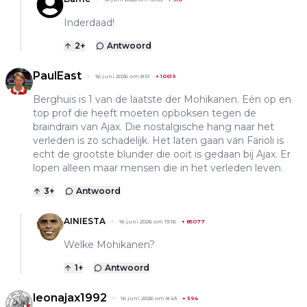
Inderdaad!
2
+
Antwoord
PaulEast
16 juni 2026 om 8:51
+
10619
Berghuis is 1 van de laatste der Mohikanen. Eén op en
top prof die heeft moeten opboksen tegen de
braindrain van Ajax. Die nostalgische hang naar het
verleden is zo schadelijk. Het laten gaan van Farioli is
echt de grootste blunder die ooit is gedaan bij Ajax. Er
lopen alleen maar mensen die in het verleden leven.
3
+
Antwoord
AINIESTA
16 juni 2026 om 13:16
+
85077
Welke Mohikanen?
1
+
Antwoord
leonajax1992
16 juni 2026 om 8:43
+
394