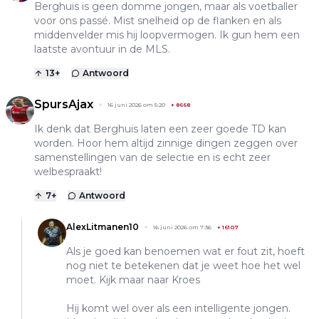
Berghuis is geen domme jongen, maar als voetballer
voor ons passé. Mist snelheid op de flanken en als
middenvelder mis hij loopvermogen. Ik gun hem een
laatste avontuur in de MLS.
13
+
Antwoord
SpursAjax
16 juni 2026 om 5:20
+
8668
Ik denk dat Berghuis laten een zeer goede TD kan
worden. Hoor hem altijd zinnige dingen zeggen over
samenstellingen van de selectie en is echt zeer
welbespraakt!
7
+
Antwoord
AlexLitmanen10
16 juni 2026 om 7:36
+
16107
Als je goed kan benoemen wat er fout zit, hoeft
nog niet te betekenen dat je weet hoe het wel
moet. Kijk maar naar Kroes
Hij komt wel over als een intelligente jongen.