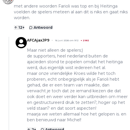
met andere woorden Farioli was top en bij Heitinga
voelden de spelers meteen al aan dit is niks en gaat niks
worden.
12
+
Antwoord
AFCAjaxJP9
16 juni 2026 om 9:12
+
2982
Maar niet alleen de spelers;)
de supporters, heel nederland buiten de
ajacieden stond te popelen omdat het heitinga
werd, dus eigenlijk wist iedereen het al.
maar onze vriendelijke Kroes wilde het toch
proberen, echt onbegrijpelijk als je Farioli hebt
gehad, die er een team van maakte, dan
verwacht je toch dat ze iemand kiezen die dat
ook doet en weer verder kan uitbreiden om meer
en gestructureerd druk te zetten?, hoger op het
veld staan? en dat soort aspecten!
maarja we weten allemaal hoe het gelopen is. en
ben benieuwd naar Michel!
2
+
Antwoord