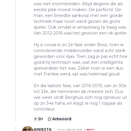
was niet onomstreden. Altijd degene die als
eerste plek moest maken. De perfecte 12e
man, een breedte aankoop met een goede
techniek maar nooit werd gezien als grote
speler. Ook omdat ie simpelweg te traag was.
Van 2012-2016 was het gewoon een ok speler.
Hij is vooral in zn 2e fase onder Bosz, toen ie
controlerende middenvelder werd echt sterk
geworden voor Ajax. Toen zag je pas echt hoe
goed hij technisch was, wat een intelligente
spelverdeler het was. Zeker toen ie een duo
met Frenkie werd, sat was helemaal goud.
En die laatste fase, van 2016-2019, van zn 30e
tot 33e, die herinneren de meeste zich. Dus
wie weet vindt Berghuis zich nog opnieuw uit
op zn 34e haha, en krijgt ie nog 1 topjaar als
controleur.
0
+
Antwoord
AINIESTA
17 juni 2026 om 22:05
+
85077