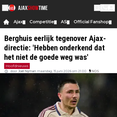
Ajax
Competitie
AS
Official Fanshop
▼
▼
▼
▼
Berghuis eerlijk tegenover Ajax-
directie: 'Hebben onderkend dat
het niet de goede weg was'
Hoofdnieuws
door
Joël Nijman
maandag, 15 juni 2026 om 21:00
NOS