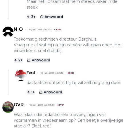
Maar het lichaam laat hem steeds vaker in de
steek
3
+
Antwoord
NIO
16 juni 2026 om 2:24
+
6353
Toekomstig technisch directeur Berghuis.
Vraag me af wat hij na zijn carrière wilt gaan doen. Het
einde komt snel dichtbij.
7
+
Antwoord
Ferd
16 juni 2026 om 5:12
+
45215
dat laatste ontkent hij, hij wil zelf nog lang door.
1
+
Antwoord
GVR
16 juni 2026 om 00:28
+
3701
Waar slaan die redactionele toevoegingen van
voornamen in vredesnaam op? Een beetje overijverige
stagiair? (Joël, red.)