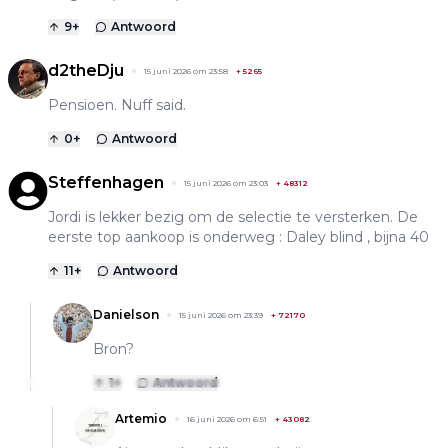
9
+
Antwoord
d2theDju
15 juni 2026 om 23:58
+
5265
Pensioen. Nuff said.
0
+
Antwoord
Steffenhagen
15 juni 2026 om 23:03
+
48312
Jordi is lekker bezig om de selectie te versterken. De
eerste top aankoop is onderweg : Daley blind , bijna 40
11
+
Antwoord
Danielson
15 juni 2026 om 23:39
+
72170
Bron?
1
+
Antwoord
Artemio
16 juni 2026 om 6:51
+
43082