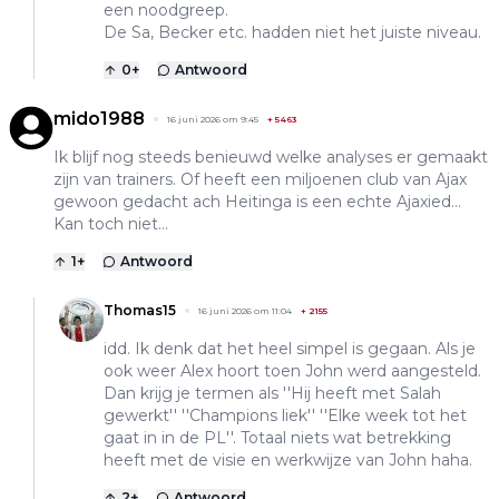
een noodgreep.
De Sa, Becker etc. hadden niet het juiste niveau.
0
+
Antwoord
mido1988
16 juni 2026 om 9:45
+
5463
Ik blijf nog steeds benieuwd welke analyses er gemaakt
zijn van trainers. Of heeft een miljoenen club van Ajax
gewoon gedacht ach Heitinga is een echte Ajaxied...
Kan toch niet...
1
+
Antwoord
Thomas15
16 juni 2026 om 11:04
+
2155
idd. Ik denk dat het heel simpel is gegaan. Als je
ook weer Alex hoort toen John werd aangesteld.
Dan krijg je termen als ''Hij heeft met Salah
gewerkt'' ''Champions liek'' ''Elke week tot het
gaat in in de PL''. Totaal niets wat betrekking
heeft met de visie en werkwijze van John haha.
2
+
Antwoord