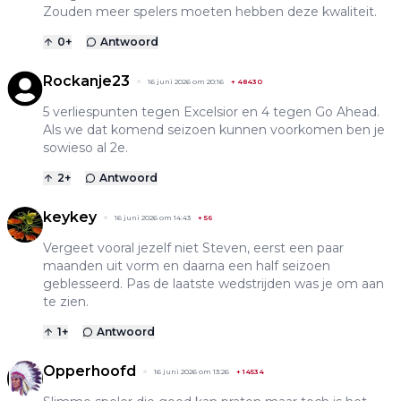
Zouden meer spelers moeten hebben deze kwaliteit.
0
+
Antwoord
Rockanje23
16 juni 2026 om 20:16
+
48430
5 verliespunten tegen Excelsior en 4 tegen Go Ahead.
Als we dat komend seizoen kunnen voorkomen ben je
sowieso al 2e.
2
+
Antwoord
keykey
16 juni 2026 om 14:43
+
56
Vergeet vooral jezelf niet Steven, eerst een paar
maanden uit vorm en daarna een half seizoen
geblesseerd. Pas de laatste wedstrijden was je om aan
te zien.
1
+
Antwoord
Opperhoofd
16 juni 2026 om 13:26
+
14534