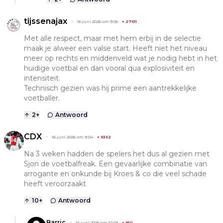
tijssenajax
16 juni 2026 om 9:05
+
27611
Met alle respect, maar met hem erbij in de selectie
maak je alweer een valse start. Heeft niet het niveau
meer op rechts en middenveld wat je nodig hebt in het
huidige voetbal en dan vooral qua explosiviteit en
intensiteit.
Technisch gezien was hij prime een aantrekkelijke
voetballer.
2
+
Antwoord
CDX
16 juni 2026 om 9:04
+
9362
Na 3 weken hadden de spelers het dus al gezien met
Sjon de voetbalfreak. Een gevaarlijke combinatie van
arrogante en onkunde bij Kroes & co die veel schade
heeft veroorzaakt
10
+
Antwoord
Barric
16 juni 2026 om 10:03
+
910