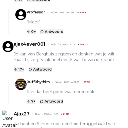
Professor
16 juni 2026 om 22:00
+
15969
“Moet”
0
+
Antwoord
ajax4ever001
16 juni 2026 om 10:05
+
25870
Je kan van Berghuis zeggen en denken wat je wilt
maar hij zegt vaak heel eerlijk wat hij van iets vindt.
17
+
Antwoord
RuffRhythim
16 juni 2026 om 11:03
+
25761
Kan dat heel goed waarderen ook
7
+
Antwoord
Ajax27
16 juni 2026 om 9:57
+
21715
Ze hebben Schone ooit een linie teruggehaald van