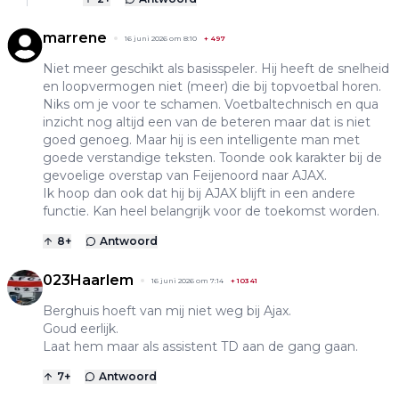
marrene
16 juni 2026 om 8:10
+
497
Niet meer geschikt als basisspeler. Hij heeft de snelheid
en loopvermogen niet (meer) die bij topvoetbal horen.
Niks om je voor te schamen. Voetbaltechnisch en qua
inzicht nog altijd een van de beteren maar dat is niet
goed genoeg. Maar hij is een intelligente man met
goede verstandige teksten. Toonde ook karakter bij de
gevoelige overstap van Feijenoord naar AJAX.
Ik hoop dan ook dat hij bij AJAX blijft in een andere
functie. Kan heel belangrijk voor de toekomst worden.
8
+
Antwoord
023Haarlem
16 juni 2026 om 7:14
+
10341
Berghuis hoeft van mij niet weg bij Ajax.
Goud eerlijk.
Laat hem maar als assistent TD aan de gang gaan.
7
+
Antwoord