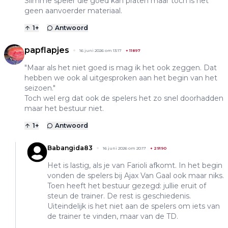
Slimme speler die goed kan praten maar toch is het
geen aanvoerder materiaal.
1
+
Antwoord
papflapjes
16 juni 2026 om 13:17
+
11897
"Maar als het niet goed is mag ik het ook zeggen. Dat
hebben we ook al uitgesproken aan het begin van het
seizoen."
Toch wel erg dat ook de spelers het zo snel doorhadden
maar het bestuur niet.
1
+
Antwoord
Babangida83
16 juni 2026 om 20:17
+
29190
Het is lastig, als je van Farioli afkomt. In het begin
vonden de spelers bij Ajax Van Gaal ook maar niks.
Toen heeft het bestuur gezegd: jullie eruit of
steun de trainer. De rest is geschiedenis.
Uiteindelijk is het niet aan de spelers om iets van
de trainer te vinden, maar van de TD.