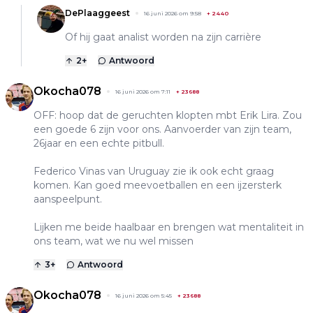
DePlaaggeest
16 juni 2026 om 9:58
+
2440
Of hij gaat analist worden na zijn carrière
2
+
Antwoord
Okocha078
16 juni 2026 om 7:11
+
23688
OFF: hoop dat de geruchten klopten mbt Erik Lira. Zou
een goede 6 zijn voor ons. Aanvoerder van zijn team,
26jaar en een echte pitbull.
Federico Vinas van Uruguay zie ik ook echt graag
komen. Kan goed meevoetballen en een ijzersterk
aanspeelpunt.
Lijken me beide haalbaar en brengen wat mentaliteit in
ons team, wat we nu wel missen
3
+
Antwoord
Okocha078
16 juni 2026 om 5:45
+
23688