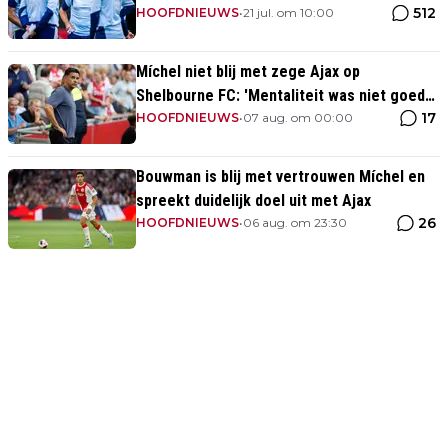
512
HOOFDNIEUWS
•
21 jul. om 10:00
Míchel niet blij met zege Ajax op
Shelbourne FC: 'Mentaliteit was niet goed
17
genoeg in de slotfase'
HOOFDNIEUWS
•
07 aug. om 00:00
Bouwman is blij met vertrouwen Míchel en
spreekt duidelijk doel uit met Ajax
26
HOOFDNIEUWS
•
06 aug. om 23:30