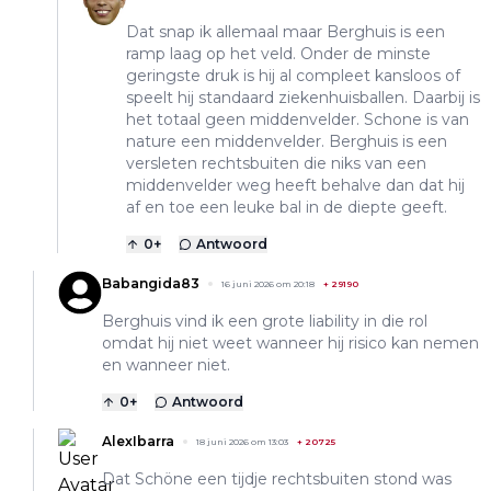
Dat snap ik allemaal maar Berghuis is een
ramp laag op het veld. Onder de minste
geringste druk is hij al compleet kansloos of
speelt hij standaard ziekenhuisballen. Daarbij is
het totaal geen middenvelder. Schone is van
nature een middenvelder. Berghuis is een
versleten rechtsbuiten die niks van een
middenvelder weg heeft behalve dan dat hij
af en toe een leuke bal in de diepte geeft.
0
+
Antwoord
Babangida83
16 juni 2026 om 20:18
+
29190
Berghuis vind ik een grote liability in die rol
omdat hij niet weet wanneer hij risico kan nemen
en wanneer niet.
0
+
Antwoord
AlexIbarra
18 juni 2026 om 13:03
+
20725
Dat Schöne een tijdje rechtsbuiten stond was