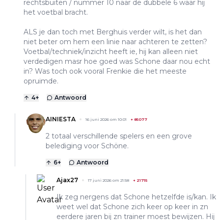
rechtsbuiten / nummer 10 naar de dubbele 6 waar hij
het voetbal bracht.
ALS je dan toch met Berghuis verder wilt, is het dan
niet beter om hem een linie naar achteren te zetten?
Voetbal/techniek/inzicht heeft ie, hij kan alleen niet
verdedigen masr hoe goed was Schone daar nou echt
in? Was toch ook vooral Frenkie die het meeste
opruimde.
4
+
Antwoord
AINIESTA
16 juni 2026 om 10:01
+
85077
2 totaal verschillende spelers en een grove
belediging voor Schöne.
6
+
Antwoord
Ajax27
17 juni 2026 om 21:58
+
21715
Ik zeg nergens dat Schone hetzelfde is/kan. Ik
weet wel dat Schone zich keer op keer in zn
eerdere jaren bij zn trainer moest bewijzen. Hij