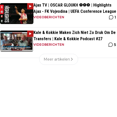
Ajax TV | OSCAR GLOUKH ⚽️⚽️⚽️ | Highlights
Ajax - FK Vojvodina | UEFA Conference League
1
VIDEOBERICHTEN
Kale & Kokkie Maken Zich Niet Zo Druk Om De
Transfers | Kale & Kokkie Podcast #27
5
VIDEOBERICHTEN
Meer artikelen