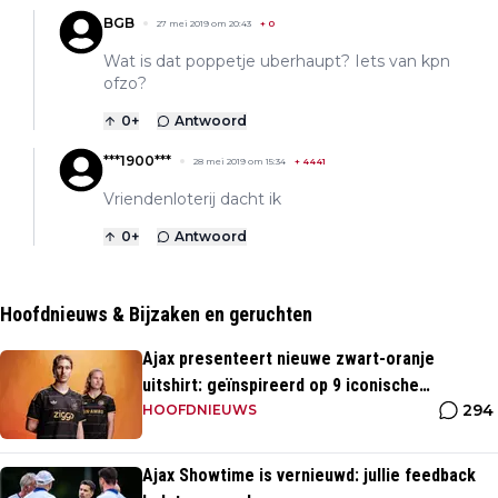
BGB
27 mei 2019 om 20:43
+
0
Wat is dat poppetje uberhaupt? Iets van kpn
ofzo?
0
+
Antwoord
***1900***
28 mei 2019 om 15:34
+
4441
Vriendenloterij dacht ik
0
+
Antwoord
Hoofdnieuws & Bijzaken en geruchten
Ajax presenteert nieuwe zwart-oranje
uitshirt: geïnspireerd op 9 iconische
294
momenten uit clubhistorie
HOOFDNIEUWS
Ajax Showtime is vernieuwd: jullie feedback