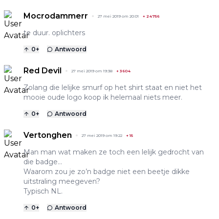
Mocrodammerr
27 mei 2019 om 20:01
+
24756
te duur. oplichters
0
+
Antwoord
Red Devil
27 mei 2019 om 19:38
+
3604
Zolang die lelijke smurf op het shirt staat en niet het
mooie oude logo koop ik helemaal niets meer.
0
+
Antwoord
Vertonghen
27 mei 2019 om 19:22
+
15
Man man wat maken ze toch een lelijk gedrocht van
die badge...
Waarom zou je zo’n badge niet een beetje dikke
uitstraling meegeven?
Typisch NL.
0
+
Antwoord