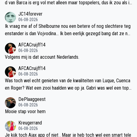
d van Barca is erg vol met alleen maar topspelers, dus ik zou als ik
Ajax was een poging wagen voor Marc Casado. Je hebt de ingang
JC14forever
al en zit toch al aan tafel voor Torrents, dus waag het gewoon. Je
06-08-2026
kan gewoon huren met optie tot koop of desnoods alleen huren. Br
Ik vraag me af of Shelbourne nou een betere of nog slechtere teg
andt__Gloukh__Casado Dat is een Champions League waardig mid
enstander is dan Vojvodina... Ik ben eerlijk gezegd bang dat ze no
denveld.
g lager kelderklasse niveau zijn... Het fijne daaraan is dat de kans a
AFCACruijff14
lleen maar groter is dat we ons gewoon gaan plaatsen voor de pou
06-08-2026
lefase, maar qua weerstand levert het ons weinig op, ik verwacht t
Volgens mij is dat account Nederlands.
otaal geen problemen, eenrichtingsverkeer en een monsterscore v
AFCACruijff14
anavond... Dat wordt volgende week een formailteit, waarin je het
06-08-2026
C elftal kan opstellen om blessures te voorkomen op het heuvelac
Was toch wel echt genieten van de kwaliteiten van Luque, Cuenca
htige hobbelveld... Hopelijk maken Brandt en Ter Stegen alvast wa
en Roger? Wat een zooi haalden we op ja. Gabri was wel een topp
t minuten, daar kijk ik wel naar uit!
er.
DePlaaggeest
06-08-2026
Mooie stap voor hem
Kreugerrand
06-08-2026
Je kijk toch Ajax app of niet . Maar je heb toch wel een smart tele