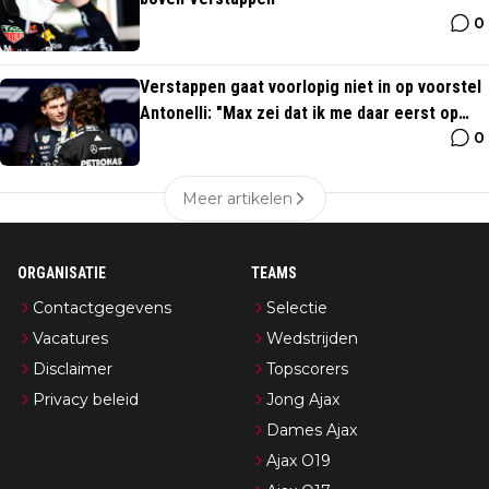
0
Verstappen gaat voorlopig niet in op voorstel
Antonelli: "Max zei dat ik me daar eerst op
0
moet richten"
Meer artikelen
ORGANISATIE
TEAMS
Contactgegevens
Selectie
Vacatures
Wedstrijden
Disclaimer
Topscorers
Privacy beleid
Jong Ajax
Dames Ajax
Ajax O19