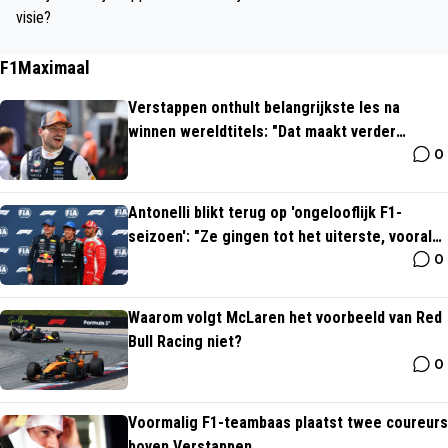
visie?
F1Maximaal
Verstappen onthult belangrijkste les na
winnen wereldtitels: "Dat maakt verder
0
allemaal niet uit"
Antonelli blikt terug op 'ongelooflijk F1-
seizoen': "Ze gingen tot het uiterste, vooral
0
Verstappen"
Waarom volgt McLaren het voorbeeld van Red
Bull Racing niet?
0
Voormalig F1-teambaas plaatst twee coureurs
boven Verstappen