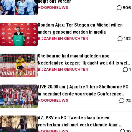
helpt ons verder
506
HOOFDNIEUWS
Rondom Ajax: Ter Stegen en Míchel willen
anders genoemd worden in media
132
BIJZAKEN EN GERUCHTEN
Shelbourne had maand geleden nog
Nederlandse keeper: 'Ik dacht wel: dit is wel
1
héél Iers'
BIJZAKEN EN GERUCHTEN
LIVE 20.00 uur | Ajax treft Iers Shelbourne FC
in heenduel derde voorronde Conference
72
League
HOOFDNIEUWS
AZ, PSV en FC Twente slaan toe en
versterken zich met vertrekkende Ajax-
10
talenten
HOOFDNIEUWS