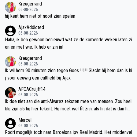
Kreugerrand
06-08-2026
hij kent hem niet of nooit zien spelen
AjaxAddicted
06-08-2026
Haha, ik ben gewoon benieuwd wat ze de komende weken laten zi
en en met wie. Ik heb er zin in!
Kreugerrand
06-08-2026
Ik wil hem 90 minuten zien tegen Goes !!1!! Slacht hij hem dan is hi
j voor eeuwig een cultheld bij Ajax
AFCACruijff14
06-08-2026
Ik doe niet aan die anti-Alvarez teksten mee van mensen. Zou heel
blij zijn als hij hier tekent. Hij moet wel fit zijn, als hij dat is dan he
b je er een prima controleur aan. Michel speelt met 2 aanvallende
Marcel
middenvelders, beetje balans achter hen is hard nodig.
06-08-2026
Rodri mogelijk toch naar Barcelona ipv Real Madrid. Het middenvel