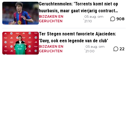
Geruchtenmolen: 'Torrents komt niet op
huurbasis, maar gaat vierjarig contract
BIJZAKEN EN
05 aug. om
tekenen bij Ajax'
908
•
GERUCHTEN
21:10
Ter Stegen noemt favoriete Ajacieden:
'Davy, ook een legende van de club'
BIJZAKEN EN
05 aug. om
22
•
GERUCHTEN
21:00