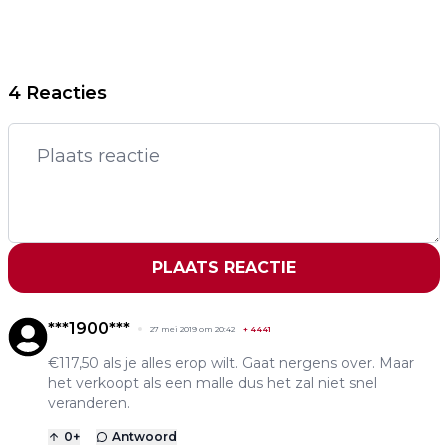
4 Reacties
PLAATS REACTIE
***1900***
27 mei 2019 om 20:42
+
4441
€117,50 als je alles erop wilt. Gaat nergens over. Maar
het verkoopt als een malle dus het zal niet snel
veranderen.
0
+
Antwoord