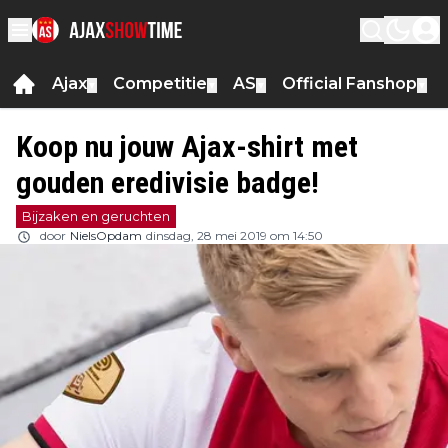
Ajax
Competitie
AS
Official Fanshop
▼
▼
▼
▼
Koop nu jouw Ajax-shirt met
gouden eredivisie badge!
Bijzaken en geruchten
door
NielsOpdam
dinsdag, 28 mei 2019 om 14:50