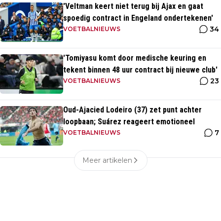
'Veltman keert niet terug bij Ajax en gaat
spoedig contract in Engeland ondertekenen'
34
VOETBALNIEUWS
'Tomiyasu komt door medische keuring en
tekent binnen 48 uur contract bij nieuwe club'
23
VOETBALNIEUWS
Oud-Ajacied Lodeiro (37) zet punt achter
loopbaan; Suárez reageert emotioneel
7
VOETBALNIEUWS
Meer artikelen