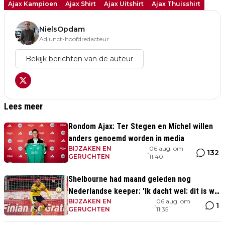
Ajax Kampioen
Ajax Shirt
Ajax Uitshirt
Ajax Thuisshirt
NielsOpdam
Adjunct-hoofdredacteur
Bekijk berichten van de auteur
Lees meer
Rondom Ajax: Ter Stegen en Míchel willen
anders genoemd worden in media
BIJZAKEN EN
06 aug. om
132
•
GERUCHTEN
11:40
Shelbourne had maand geleden nog
Nederlandse keeper: 'Ik dacht wel: dit is wel
BIJZAKEN EN
06 aug. om
héél Iers'
1
•
GERUCHTEN
11:35