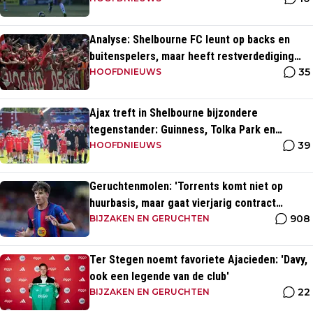
Analyse: Shelbourne FC leunt op backs en
buitenspelers, maar heeft restverdediging
35
totaal niet op orde
HOOFDNIEUWS
Ajax treft in Shelbourne bijzondere
tegenstander: Guinness, Tolka Park en
39
bijzonder lage marktwaarde
HOOFDNIEUWS
Geruchtenmolen: 'Torrents komt niet op
huurbasis, maar gaat vierjarig contract
908
tekenen bij Ajax'
BIJZAKEN EN GERUCHTEN
Ter Stegen noemt favoriete Ajacieden: 'Davy,
ook een legende van de club'
22
BIJZAKEN EN GERUCHTEN