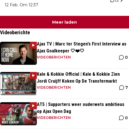
13
12 Feb. Om 12:37
Meer laden
Videoberichte
Ajax TV | Marc ter Stegen's First Interview as
Ajax Goalkeeper 🤍❤️🤍
0
VIDEOBERICHTEN
Kale & Kokkie Official | Kale & Kokkie Zien
Jordi Cruijff Koken Op De Transfermarkt
7
VIDEOBERICHTEN
AT5 | Supporters weer ouderwets ambitieus
op Ajax Open Dag
0
VIDEOBERICHTEN