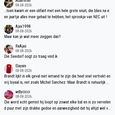
Adammer
08-08-2026
…toen kwam er een olifant met een hele grote snuit, die blies na e
en jaartje alles mee gehad te hebben, het sprookje van NEC uit !
Ajax1998
08-08-2026
Maar kan je wat meer zeggen dan?
RaAjax
08-08-2026
Die Seedorf oogt zo traag vind ik
Elayais
08-08-2026
Brandt lijkt in elk geval niet iemand te zijn die heel snel vertrekt en
vrij loyaal is, net zoals Michel Sanchez. Maar Brandt is natuurlijk w
el een Duitser, dus goed kans dat hij niet bij Ajax blijft na zijn spele
willycicci
rscarriere, zou volgens mij wel een hele slimme en doordachte ke
08-08-2026
rel zijn om in je organisatie te hebben. Het zou wel heel slecht zo
Die word echt gemist hij loopt op zowat elke bal en is zo vervelen
u zou Jordi na 2/3 jaar vertrekken, onafhankelijk van of we CL win
d puur met zijn drukke gedoe en aanwezigheid dat hij altijd wel vo
nen of niet, je moet lange termijn beleid hebben dat uitgevoerd w
or gevaar zorgt.