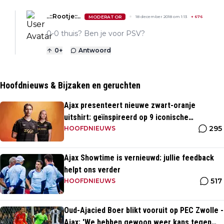
..::Rootje::..
MODERATOR
18 december 2018 om 1:13
+
676
0-0 thuis? Ben je voor PSV?
0
+
Antwoord
Hoofdnieuws & Bijzaken en geruchten
Ajax presenteert nieuwe zwart-oranje
uitshirt: geïnspireerd op 9 iconische
295
momenten uit clubhistorie
HOOFDNIEUWS
Ajax Showtime is vernieuwd: jullie feedback
helpt ons verder
517
HOOFDNIEUWS
Oud-Ajacied Boer blikt vooruit op PEC Zwolle -
Ajax: 'We hebben gewoon weer kans tegen