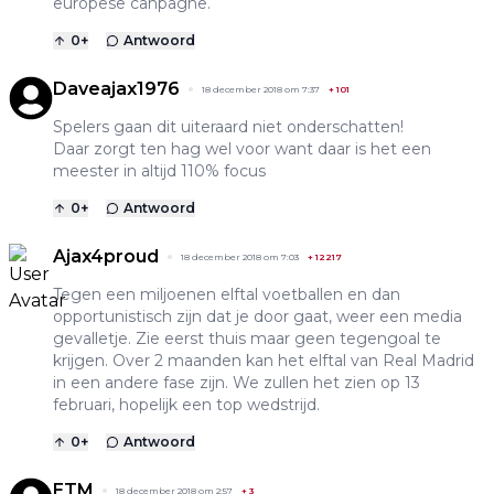
europese canpagne.
0
+
Antwoord
Daveajax1976
18 december 2018 om 7:37
+
101
Spelers gaan dit uiteraard niet onderschatten!
Daar zorgt ten hag wel voor want daar is het een
meester in altijd 110% focus
0
+
Antwoord
Ajax4proud
18 december 2018 om 7:03
+
12217
Tegen een miljoenen elftal voetballen en dan
opportunistisch zijn dat je door gaat, weer een media
gevalletje. Zie eerst thuis maar geen tegengoal te
krijgen. Over 2 maanden kan het elftal van Real Madrid
in een andere fase zijn. We zullen het zien op 13
februari, hopelijk een top wedstrijd.
0
+
Antwoord
ETM
18 december 2018 om 2:57
+
3