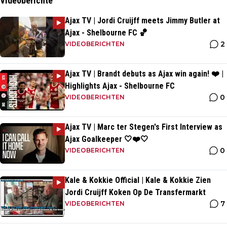
Videoberichte
Ajax TV | Jordi Cruijff meets Jimmy Butler at
Ajax - Shelbourne FC 🏀
2
VIDEOBERICHTEN
Ajax TV | Brandt debuts as Ajax win again! ❤️ |
Highlights Ajax - Shelbourne FC
0
VIDEOBERICHTEN
Ajax TV | Marc ter Stegen's First Interview as
Ajax Goalkeeper 🤍❤️🤍
0
VIDEOBERICHTEN
Kale & Kokkie Official | Kale & Kokkie Zien
Jordi Cruijff Koken Op De Transfermarkt
7
VIDEOBERICHTEN