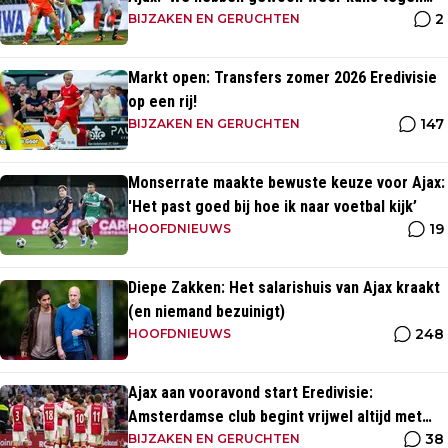
2
Ajax'
BIJZAKEN EN GERUCHTEN
Markt open: Transfers zomer 2026 Eredivisie
op een rij!
147
BIJZAKEN EN GERUCHTEN
Monserrate maakte bewuste keuze voor Ajax:
'Het past goed bij hoe ik naar voetbal kijk’
19
HOOFDNIEUWS
Diepe Zakken: Het salarishuis van Ajax kraakt
(en niemand bezuinigt)
248
HOOFDNIEUWS
Ajax aan vooravond start Eredivisie:
Amsterdamse club begint vrijwel altijd met
38
zege
BIJZAKEN EN GERUCHTEN