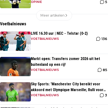
5
OPINIE
Meer artikelen
Voetbalnieuws
LIVE 16.30 uur | NEC - Telstar (0-2)
136
VOETBALNIEUWS
Markt open: Transfers zomer 2026 uit het
buitenland op een rij!
85
VOETBALNIEUWS
Sky Sports: 'Manchester City bereikt voor
akkoord met Olympique Marseille; Rulli voor
3
twee miljoen naar Engeland'
VOETBALNIEUWS