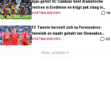
Ajax-getint SC Cambuur kent dramatische
rentree in Eredivisie en krijgt pak slaag in
19
eigen huis
VOETBALNIEUWS
FC Twente herstelt zich na Ferencváros-
tweeluik en maakt gehakt van Slowaakse
22
opponent
VOETBALNIEUWS
Meer artikelen