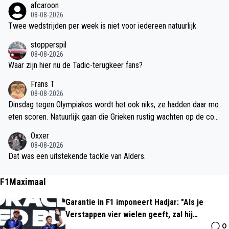
afcaroon
ordt. Bij alle clubs die goed presteren zie je dat de bestuurders er
08-08-2026
lang zitten en echt een plan uitrollen. Dat laatste is ook een goed i
Twee wedstrijden per week is niet voor iedereen natuurlijk
dee, en je hebt natuurlijk al de Cruijff Institute waarbij je sport ger
stopperspil
elateerd opgeleid wordt. Maar breder zou zeker niet slecht zijn. Ik
08-08-2026
vind het daarom ook nog steeds jammer dat het zo met Huntelaar
Waar zijn hier nu de Tadic-terugkeer fans?
gegaan is, ik denk echt dat hij een hele goede TD zou kunnen zijn.
Is heel nuchter, heel slim en laat niet snel het kaas van zijn brood e
Frans T
ten.
08-08-2026
Dinsdag tegen Olympiakos wordt het ook niks, ze hadden daar mo
eten scoren. Natuurlijk gaan die Grieken rustig wachten op de cou
nterkansen die er hoe dan ook gaan komen..
Oxxer
08-08-2026
Dat was een uitstekende tackle van Alders.
F1Maximaal
Garantie in F1 imponeert Hadjar: "Als je
Verstappen vier wielen geeft, zal hij
0
presteren"