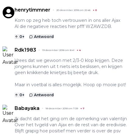
henrytimmner
20 december 2018 om 22:46
+
0
Kom op zeg heb toch vertrouwen in ons aller Ajax
Al die negatieve reacties hier pfff WZAWZDB.
0
+
Antwoord
Rdk1983
19 december 2018 om 8:41
+
4
Vrees dat we gewoon met 2/3-0 klop krijgen. Deze
jongens kunnen uit t niets iets beslissen, en krijgen
geen knikkende knietjes bij beetje druk.
Maar in voetbal is alles mogelijk. Hoop op mooie pot!
0
+
Antwoord
Babayaka
18 december 2018 om 7:39
+
7
Ik dacht dat het ging om de opmerking van valentijn
Over het tvgeld van Ajax en de rest van de eredivisie.
Blijft grapig hoe positief men verder is over de psv