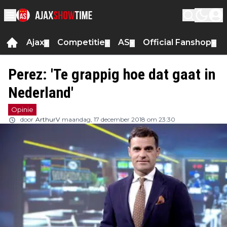
Ajax
Competitie
AS
Official Fanshop
▼
▼
▼
▼
Perez: 'Te grappig hoe dat gaat in
Nederland'
Opinie
door
ArthurV
maandag, 17 december 2018 om 23:30