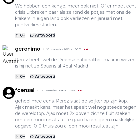
We hebben een kansje, meer ook niet. Of er moet echt
crisis uitbreken daar als ze rond de potjes met ons de
krakers in eigen land ook verliezen en januari met
puntverlies starten.
0
+
Antwoord
geronimo
18 december 2018 om 00:33
+
4
Perez heeft wel de Deense nationaliteit maar in wezen
is hij net zo Spaans al Real Madrid
0
+
Antwoord
foensai
17 december 2018 om 23:46
+
0
geheel mee eens. Perez slaat de spijker op zijn kop.
Ajax maakt kans. maar het speelt wel nog steeds tegen
de wereldtop. Ajax moet 2x boven zichzelf uit steken
om een mooi resultaat te gaan halen. geen makkelijke
opgave. 0-0 thuis zou al een mooi resultaat zijn.
0
+
Antwoord