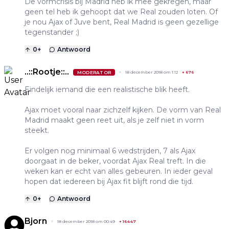
De vormcrisis bij Madrid heb ik mee gekregen, maar
geen tel heb ik gehoopt dat we Real zouden loten. Of
je nou Ajax of Juve bent, Real Madrid is geen gezellige
tegenstander ;)
0
+
Antwoord
..::Rootje::..
MODERATOR
18 december 2018 om 1:12
+
676
Eindelijk iemand die een realistische blik heeft.
Ajax moet vooral naar zichzelf kijken. De vorm van Real
Madrid maakt geen reet uit, als je zelf niet in vorm
steekt.
Er volgen nog minimaal 6 wedstrijden, 7 als Ajax
doorgaat in de beker, voordat Ajax Real treft. In die
weken kan er echt van alles gebeuren. In ieder geval
hopen dat iedereen bij Ajax fit blijft rond die tijd.
0
+
Antwoord
Bjorn
18 december 2018 om 00:49
+
16447