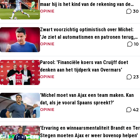
maar hij is het kind van de rekening van de
30
komst van Blind'
OPINIE
Zwart voorzichtig optimistisch over Míchel:
'Je ziet al automatismen en patronen terug,
10
maar...'
OPINIE
Parool: 'Financiële koers van Cruijff doet
denken aan het tijdperk van Overmars'
23
OPINIE
'Míchel moet van Ajax een team maken. Kan
dat, als je vooral Spaans spreekt?'
42
OPINIE
'Ervaring en winnaarsmentaliteit Brandt en Ter
Stegen moeten Ajax er weer bovenop helpen'