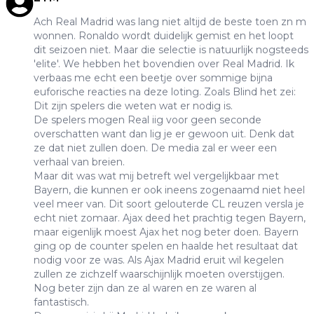
Ach Real Madrid was lang niet altijd de beste toen zn m
wonnen. Ronaldo wordt duidelijk gemist en het loopt
dit seizoen niet. Maar die selectie is natuurlijk nogsteeds
'elite'. We hebben het bovendien over Real Madrid. Ik
verbaas me echt een beetje over sommige bijna
euforische reacties na deze loting. Zoals Blind het zei:
Dit zijn spelers die weten wat er nodig is.
De spelers mogen Real iig voor geen seconde
overschatten want dan lig je er gewoon uit. Denk dat
ze dat niet zullen doen. De media zal er weer een
verhaal van breien.
Maar dit was wat mij betreft wel vergelijkbaar met
Bayern, die kunnen er ook ineens zogenaamd niet heel
veel meer van. Dit soort gelouterde CL reuzen versla je
echt niet zomaar. Ajax deed het prachtig tegen Bayern,
maar eigenlijk moest Ajax het nog beter doen. Bayern
ging op de counter spelen en haalde het resultaat dat
nodig voor ze was. Als Ajax Madrid eruit wil kegelen
zullen ze zichzelf waarschijnlijk moeten overstijgen.
Nog beter zijn dan ze al waren en ze waren al
fantastisch.