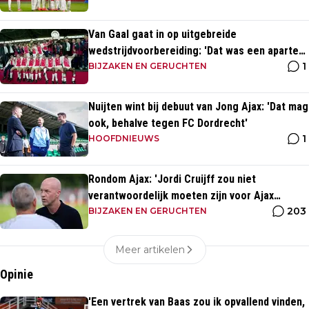
Van Gaal gaat in op uitgebreide
wedstrijdvoorbereiding: 'Dat was een aparte
1
discipline, een ritme'
BIJZAKEN EN GERUCHTEN
Nuijten wint bij debuut van Jong Ajax: 'Dat mag
ook, behalve tegen FC Dordrecht'
1
HOOFDNIEUWS
Rondom Ajax: 'Jordi Cruijff zou niet
verantwoordelijk moeten zijn voor Ajax
203
Vrouwen'
BIJZAKEN EN GERUCHTEN
Meer artikelen
Opinie
'Een vertrek van Baas zou ik opvallend vinden,