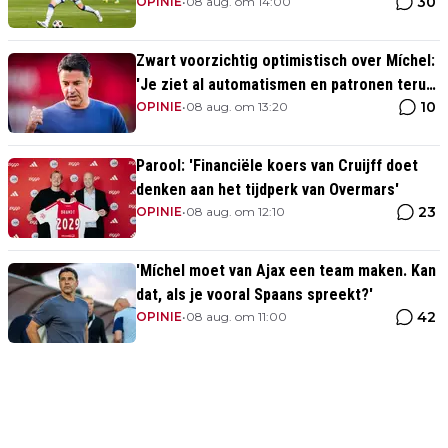
30
van de komst van Blind'
OPINIE
•
08 aug. om 14:00
Zwart voorzichtig optimistisch over Míchel:
'Je ziet al automatismen en patronen terug,
10
maar...'
OPINIE
•
08 aug. om 13:20
Parool: 'Financiële koers van Cruijff doet
denken aan het tijdperk van Overmars'
23
OPINIE
•
08 aug. om 12:10
'Míchel moet van Ajax een team maken. Kan
dat, als je vooral Spaans spreekt?'
42
OPINIE
•
08 aug. om 11:00