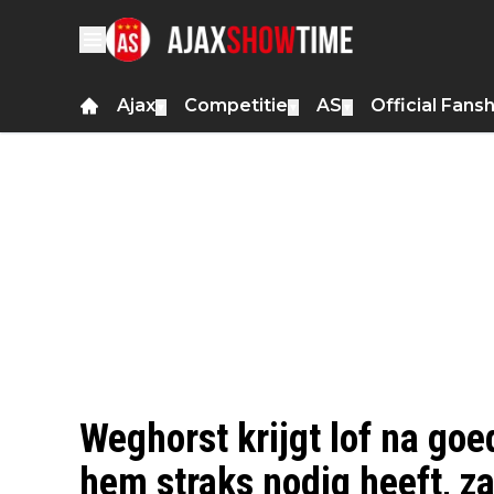
Ajax
Competitie
AS
Official Fans
▼
▼
▼
Weghorst krijgt lof na goed
hem straks nodig heeft, zal