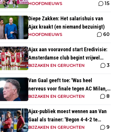
15
naar voetbal kijk’
HOOFDNIEUWS
Diepe Zakken: Het salarishuis van
Ajax kraakt (en niemand bezuinigt)
60
HOOFDNIEUWS
Ajax aan vooravond start Eredivisie:
Amsterdamse club begint vrijwel
3
altijd met zege
BIJZAKEN EN GERUCHTEN
Van Gaal geeft toe: 'Was heel
nerveus voor finale tegen AC Milan,
8
wist dat ze zich zouden aanpassen'
BIJZAKEN EN GERUCHTEN
Ajax-publiek moest wennen aan Van
Gaal als trainer: 'Begon 4-4-2 te
9
spelen, vloeken in de kerk'
BIJZAKEN EN GERUCHTEN