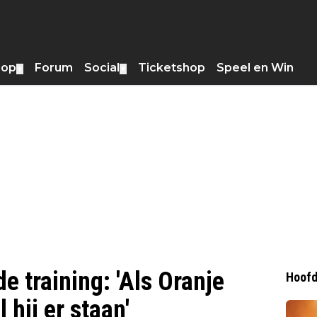
hop
Forum
Social
Ticketshop
Speel en Win
▼
▼
e training: 'Als Oranje
Hoofd
 hij er staan'