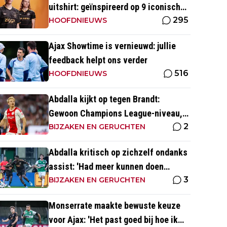
uitshirt: geïnspireerd op 9 iconische
295
momenten uit clubhistorie
HOOFDNIEUWS
Ajax Showtime is vernieuwd: jullie
feedback helpt ons verder
516
HOOFDNIEUWS
Abdalla kijkt op tegen Brandt:
Gewoon Champions League-niveau,
2
dat ga je in wedstrijden ook zien'
BIJZAKEN EN GERUCHTEN
Abdalla kritisch op zichzelf ondanks
assist: 'Had meer kunnen doen
3
dichtbij de goal'
BIJZAKEN EN GERUCHTEN
Monserrate maakte bewuste keuze
voor Ajax: 'Het past goed bij hoe ik