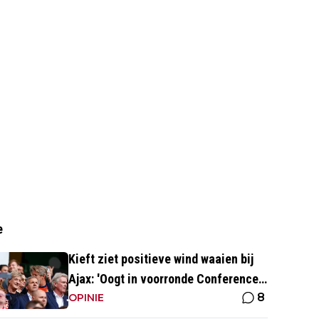
e
Kieft ziet positieve wind waaien bij
Ajax: 'Oogt in voorronde Conference
8
League fris en energiek'
OPINIE