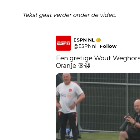
Tekst gaat verder onder de video.
ESPN NL
@
ESPNnl
·
Follow
Een gretige Wout Weghorst 
Oranje 🎯😳 