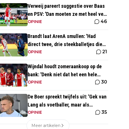
Verweij pareert suggestie over Baas
en PSV: 'Dan moeten ze met heel veel
46
geld over de brug komen'
OPINIE
Brandt laat ArenA smullen: 'Had
direct twee, drie steekballetjes die
21
gewoon perfect waren'
OPINIE
Wijndal houdt zomeraankoop op de
bank: 'Denk niet dat het een hele
30
goede verdediger is'
OPINIE
De Boer spreekt twijfels uit: 'Gek van
Lang als voetballer, maar als
35
persoonlijkheid niet'
OPINIE
Meer artikelen