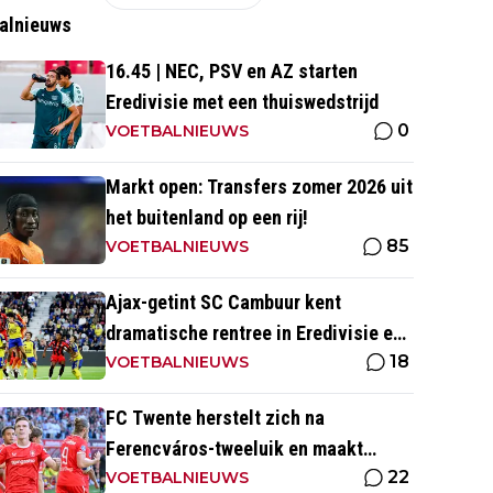
alnieuws
16.45 | NEC, PSV en AZ starten
Eredivisie met een thuiswedstrijd
0
VOETBALNIEUWS
Markt open: Transfers zomer 2026 uit
het buitenland op een rij!
85
VOETBALNIEUWS
Ajax-getint SC Cambuur kent
dramatische rentree in Eredivisie en
18
krijgt pak slaag in eigen huis
VOETBALNIEUWS
FC Twente herstelt zich na
Ferencváros-tweeluik en maakt
22
gehakt van Slowaakse opponent
VOETBALNIEUWS