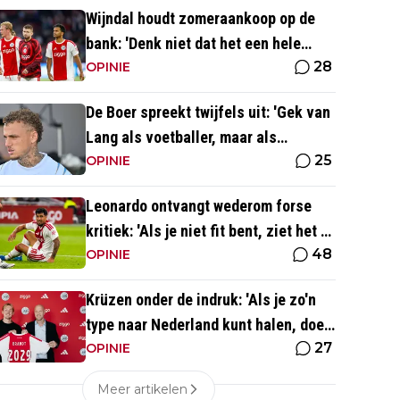
Wijndal houdt zomeraankoop op de
bank: 'Denk niet dat het een hele
28
goede verdediger is'
OPINIE
De Boer spreekt twijfels uit: 'Gek van
Lang als voetballer, maar als
25
persoonlijkheid niet'
OPINIE
Leonardo ontvangt wederom forse
kritiek: 'Als je niet fit bent, ziet het er
48
best wel slecht uit'
OPINIE
Krüzen onder de indruk: 'Als je zo'n
type naar Nederland kunt halen, doe
27
je iets goed'
OPINIE
Meer artikelen