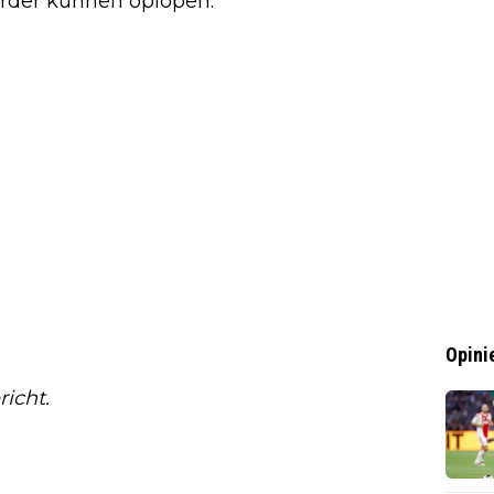
rder kunnen oplopen.
Opini
icht.