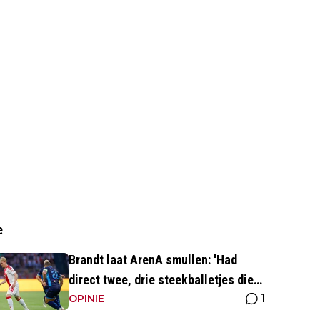
e
Brandt laat ArenA smullen: 'Had
direct twee, drie steekballetjes die
1
gewoon perfect waren'
OPINIE