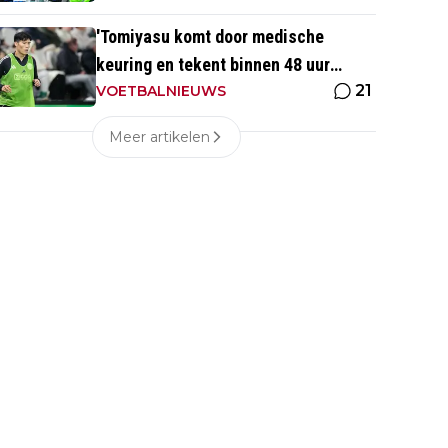
'Tomiyasu komt door medische
keuring en tekent binnen 48 uur
21
contract bij nieuwe club'
VOETBALNIEUWS
Meer artikelen