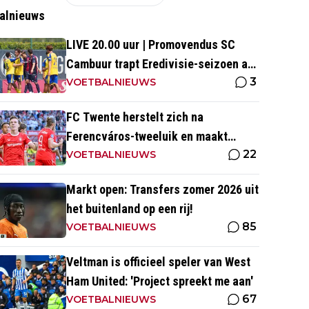
alnieuws
LIVE 20.00 uur | Promovendus SC
Cambuur trapt Eredivisie-seizoen af
3
tegen Excelsior
VOETBALNIEUWS
FC Twente herstelt zich na
Ferencváros-tweeluik en maakt
22
gehakt van Slowaakse opponent
VOETBALNIEUWS
Markt open: Transfers zomer 2026 uit
het buitenland op een rij!
85
VOETBALNIEUWS
Veltman is officieel speler van West
Ham United: 'Project spreekt me aan'
67
VOETBALNIEUWS