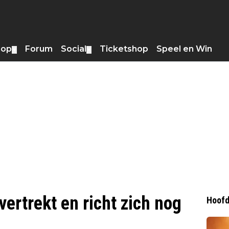
hop
Forum
Social
Ticketshop
Speel en Win
▼
▼
rtrekt en richt zich nog
Hoofd