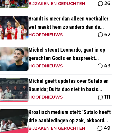
26
waren ook heel serieus'
BIJZAKEN EN GERUCHTEN
Brandt is meer dan alleen voetballer:
wat maakt hem zo anders dan de
62
'gemiddelde' voetballer?
HOOFDNIEUWS
Míchel steunt Leonardo, gaat in op
geruchten Godts en bespreekt
43
toekomst Baas bij Ajax
HOOFDNIEUWS
Míchel geeft updates over Sutalo en
Bounida; Duits duo niet in basis
111
tegen PEC Zwolle
HOOFDNIEUWS
Kroatisch medium stelt: 'Sutalo heeft
drie aanbiedingen op zak, akkoord
49
blijft nog uit'
BIJZAKEN EN GERUCHTEN