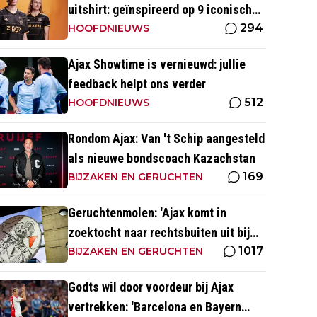
uitshirt: geïnspireerd op 9 iconische
294
momenten uit clubhistorie
HOOFDNIEUWS
Ajax Showtime is vernieuwd: jullie
feedback helpt ons verder
512
HOOFDNIEUWS
Rondom Ajax: Van 't Schip aangesteld
als nieuwe bondscoach Kazachstan
169
BIJZAKEN EN GERUCHTEN
Geruchtenmolen: 'Ajax komt in
zoektocht naar rechtsbuiten uit bij
1017
Couto'
BIJZAKEN EN GERUCHTEN
Godts wil door voordeur bij Ajax
vertrekken: 'Barcelona en Bayern