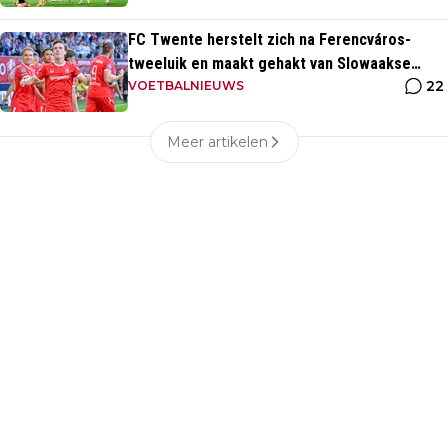
FC Twente herstelt zich na Ferencváros-
tweeluik en maakt gehakt van Slowaakse
22
opponent
VOETBALNIEUWS
Meer artikelen