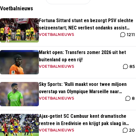
Voetbalnieuws
Fortuna Sittard stunt en bezorgt PSV slechte
seizoenstart; NEC verliest ondanks assist
1211
Tadic
VOETBALNIEUWS
Markt open: Transfers zomer 2026 uit het
buitenland op een rij!
85
VOETBALNIEUWS
Sky Sports: 'Rulli maakt voor twee miljoen
overstap van Olympique Marseille naar
8
Manchester City'
VOETBALNIEUWS
Ajax-getint SC Cambuur kent dramatische
rentree in Eredivisie en krijgt pak slaag in
20
eigen huis
VOETBALNIEUWS