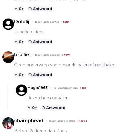
0
+
Antwoord
Dolblij
16 juni 2026 om 7:10
+
58181
Functie elders.
0
+
Antwoord
brullie
16 juni 2026 om 6:40
+
7674
Geen onderwerp van gesprek, halen of niet halen.
0
+
Antwoord
Magic1963
16 juni 2026 om 8:33
+
953
Ik zou hem ophalen.
0
+
Antwoord
champhead
16 juni 2026 om 00:00
+
17370
Betere 2e keep dan Paes.