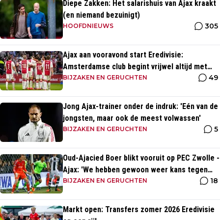
Diepe Zakken: Het salarishuis van Ajax kraakt
(en niemand bezuinigt)
305
HOOFDNIEUWS
Ajax aan vooravond start Eredivisie:
Amsterdamse club begint vrijwel altijd met
49
zege
BIJZAKEN EN GERUCHTEN
Jong Ajax-trainer onder de indruk: 'Eén van de
jongsten, maar ook de meest volwassen'
5
BIJZAKEN EN GERUCHTEN
Oud-Ajacied Boer blikt vooruit op PEC Zwolle -
Ajax: 'We hebben gewoon weer kans tegen
18
Ajax'
BIJZAKEN EN GERUCHTEN
Markt open: Transfers zomer 2026 Eredivisie