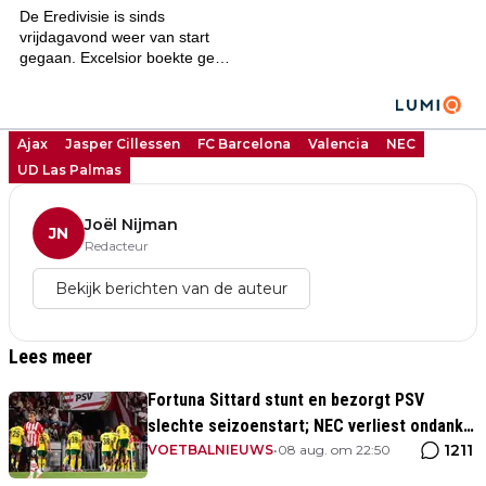
Ajax
Jasper Cillessen
FC Barcelona
Valencia
NEC
UD Las Palmas
Joël Nijman
JN
Redacteur
Bekijk berichten van de auteur
Lees meer
Fortuna Sittard stunt en bezorgt PSV
slechte seizoenstart; NEC verliest ondanks
1211
assist Tadic
VOETBALNIEUWS
•
08 aug. om 22:50