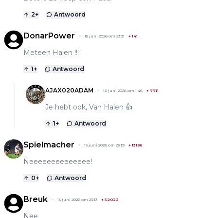
2
+
Antwoord
DonarPower
15 juni 2026 om 23:31
+
141
Meteen Halen !!!
1
+
Antwoord
AJAX020ADAM
16 juni 2026 om 1:46
+
7711
Je hebt ook, Van Halen 👍
1
+
Antwoord
Spielmacher
15 juni 2026 om 23:19
+
13186
Neeeeeeeeeeeeee!
0
+
Antwoord
Breuk
15 juni 2026 om 23:13
+
32022
Nee