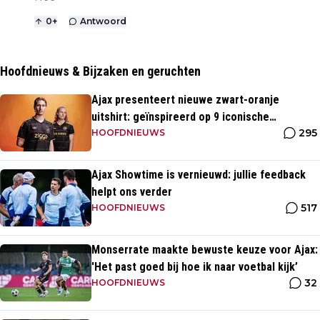
0
+
Antwoord
Hoofdnieuws & Bijzaken en geruchten
Ajax presenteert nieuwe zwart-oranje
uitshirt: geïnspireerd op 9 iconische
295
momenten uit clubhistorie
HOOFDNIEUWS
Ajax Showtime is vernieuwd: jullie feedback
helpt ons verder
517
HOOFDNIEUWS
Monserrate maakte bewuste keuze voor Ajax:
'Het past goed bij hoe ik naar voetbal kijk’
32
HOOFDNIEUWS