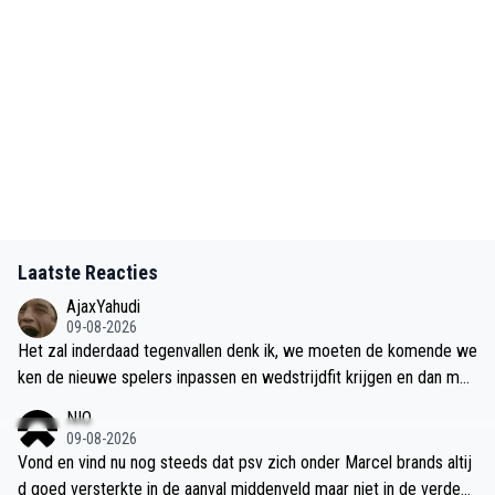
Laatste Reacties
AjaxYahudi
09-08-2026
Het zal inderdaad tegenvallen denk ik, we moeten de komende we
ken de nieuwe spelers inpassen en wedstrijdfit krijgen en dan moe
t je tegen Telstar de 30e je basis hebben eindelijk om een week e
NIO
rna PSV thuis een schop onder de reet te geven hopelijk.
09-08-2026
Vond en vind nu nog steeds dat psv zich onder Marcel brands altij
d goed versterkte in de aanval middenveld maar niet in de verdedi