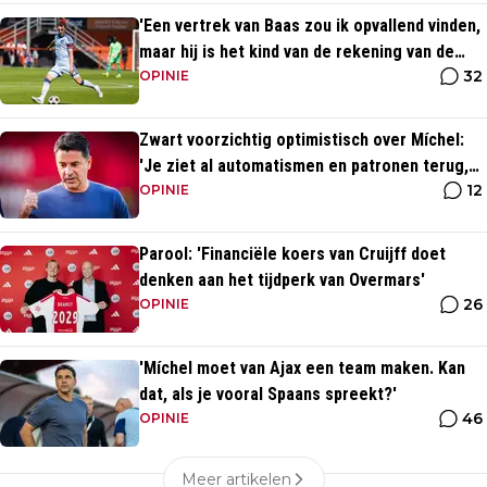
'Een vertrek van Baas zou ik opvallend vinden,
maar hij is het kind van de rekening van de
32
komst van Blind'
OPINIE
Zwart voorzichtig optimistisch over Míchel:
'Je ziet al automatismen en patronen terug,
12
maar...'
OPINIE
Parool: 'Financiële koers van Cruijff doet
denken aan het tijdperk van Overmars'
26
OPINIE
'Míchel moet van Ajax een team maken. Kan
dat, als je vooral Spaans spreekt?'
46
OPINIE
Meer artikelen