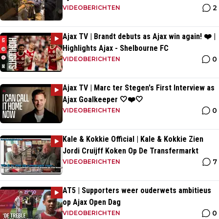
2
VIDEOBERICHTEN
Ajax TV | Brandt debuts as Ajax win again! ❤️ |
Highlights Ajax - Shelbourne FC
0
VIDEOBERICHTEN
Ajax TV | Marc ter Stegen's First Interview as
Ajax Goalkeeper 🤍❤️🤍
0
VIDEOBERICHTEN
Kale & Kokkie Official | Kale & Kokkie Zien
Jordi Cruijff Koken Op De Transfermarkt
7
VIDEOBERICHTEN
AT5 | Supporters weer ouderwets ambitieus
op Ajax Open Dag
0
VIDEOBERICHTEN