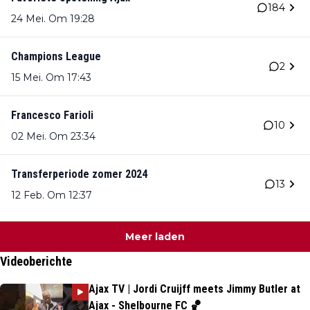
184
24 Mei. Om 19:28
Champions League
2
15 Mei. Om 17:43
Francesco Farioli
10
02 Mei. Om 23:34
Transferperiode zomer 2024
13
12 Feb. Om 12:37
Meer laden
Videoberichte
Ajax TV | Jordi Cruijff meets Jimmy Butler at
Ajax - Shelbourne FC 🏀