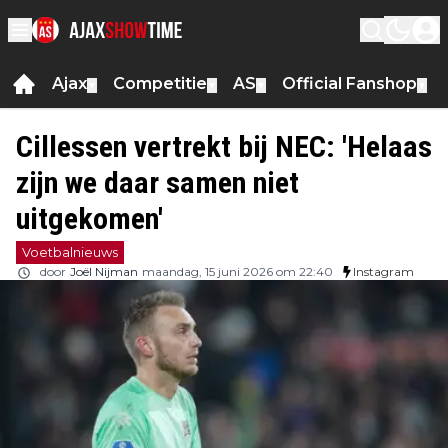
Ajax
Competitie
AS
Official Fanshop
▼
▼
▼
▼
Cillessen vertrekt bij NEC: 'Helaas
zijn we daar samen niet
uitgekomen'
Voetbalnieuws
door
Joël Nijman
maandag, 15 juni 2026 om 22:40
Instagram