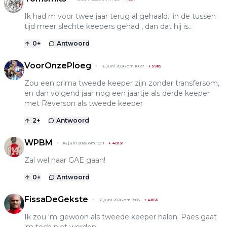
Ik had m voor twee jaar terug al gehaald.. in de tussen
tijd meer slechte keepers gehad , dan dat hij is..
0
+
Antwoord
VoorOnzePloeg
16 juni 2026 om 10:27
+
5985
Zou een prima tweede keeper zijn zonder transfersom,
en dan volgend jaar nog een jaartje als derde keeper
met Reverson als tweede keeper
2
+
Antwoord
WPBM
16 juni 2026 om 10:11
+
40131
Zal wel naar GAE gaan!
0
+
Antwoord
FissaDeGekste
16 juni 2026 om 9:05
+
4866
Ik zou 'm gewoon als tweede keeper halen. Paes gaat
'm toch niet worden.