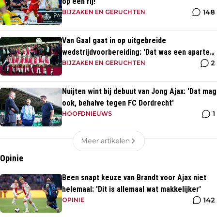
op een rij!
148
BIJZAKEN EN GERUCHTEN
Van Gaal gaat in op uitgebreide
wedstrijdvoorbereiding: 'Dat was een aparte
2
discipline, een ritme'
BIJZAKEN EN GERUCHTEN
Nuijten wint bij debuut van Jong Ajax: 'Dat mag
ook, behalve tegen FC Dordrecht'
1
HOOFDNIEUWS
Meer artikelen
Opinie
Been snapt keuze van Brandt voor Ajax niet
helemaal: 'Dit is allemaal wat makkelijker'
142
OPINIE