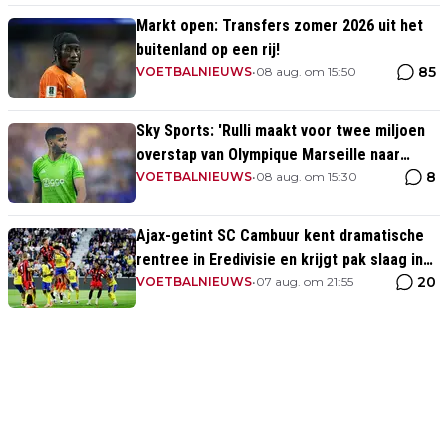
Markt open: Transfers zomer 2026 uit het
buitenland op een rij!
85
VOETBALNIEUWS
•
08 aug. om 15:50
Sky Sports: 'Rulli maakt voor twee miljoen
overstap van Olympique Marseille naar
8
Manchester City'
VOETBALNIEUWS
•
08 aug. om 15:30
Ajax-getint SC Cambuur kent dramatische
rentree in Eredivisie en krijgt pak slaag in
20
eigen huis
VOETBALNIEUWS
•
07 aug. om 21:55