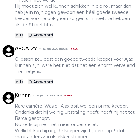
Hij moet zich wel kunnen schikken in die rol, maar dan
heb je in mijn ogen gewoon een héél goede tweede
keeper waar je ook geen zorgen om hoeft te hebben
als de #1 niet fit is.
1
+
Antwoord
AFCA127
16 juni 2026 om 8:37
+
666
Cillessen zou best een goede tweede keeper voor Ajax
kunnen zijn, ware het niet dat het een enorm vervelend
mannetje is.
1
+
Antwoord
j0rnnn
16 juni 2026 om 8:33
+
6109
Rare carrière. Was bij Ajax ooit wel een prima keeper.
Ondanks dat hij weinig uitstraling heeft, heeft hij het tot
Barca geschopt.
Nu zelfs bij nec niet meer onder de lat.
Wellicht kan hij nog 3e keeper zijn bij een top 3 club,
maar anders zou ik lekker stoppen.