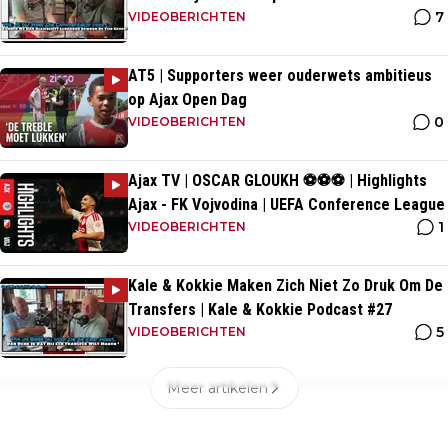
7
VIDEOBERICHTEN
AT5 | Supporters weer ouderwets ambitieus
op Ajax Open Dag
0
VIDEOBERICHTEN
Ajax TV | OSCAR GLOUKH ⚽️⚽️⚽️ | Highlights
Ajax - FK Vojvodina | UEFA Conference League
1
VIDEOBERICHTEN
Kale & Kokkie Maken Zich Niet Zo Druk Om De
Transfers | Kale & Kokkie Podcast #27
5
VIDEOBERICHTEN
Meer artikelen