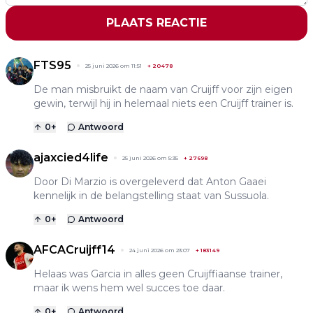
PLAATS REACTIE
FTS95
25 juni 2026 om 11:51
+
20478
De man misbruikt de naam van Cruijff voor zijn eigen
gewin, terwijl hij in helemaal niets een Cruijff trainer is.
0
+
Antwoord
ajaxcied4life
25 juni 2026 om 5:35
+
27698
Door Di Marzio is overgeleverd dat Anton Gaaei
kennelijk in de belangstelling staat van Sussuola.
0
+
Antwoord
AFCACruijff14
24 juni 2026 om 23:07
+
183149
Helaas was Garcia in alles geen Cruijffiaanse trainer,
maar ik wens hem wel succes toe daar.
0
+
Antwoord