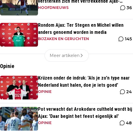
versterken zich met vertrekkende Ajax-
36
talenten
HOOFDNIEUWS
Rondom Ajax: Ter Stegen en Míchel willen
anders genoemd worden in media
145
BIJZAKEN EN GERUCHTEN
Meer artikelen
Opinie
Krüzen onder de indruk: 'Als je zo'n type naar
Nederland kunt halen, doe je iets goed'
24
OPINIE
Pot verwacht dat Arokodare cultheld wordt bij
Ajax: 'Daar begint het feest eigenlijk al'
48
OPINIE