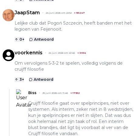
JaapStam
24 juni 2026 om 22:52
+
151247
Lelijke club dat Pogoń Szczecin, heeft banden met het
legioen van Feijenooit.
0
+
Antwoord
voorkennis
24 juni 2026 om 22:46
+
3994
Om vervolgens 5-3-2 te spelen, volledig volgens de
cruijff filosofie
3
+
Antwoord
Biss
25 juni 2026 om 11:46
+
17952
Cruijff filosofie gaat over spelprincipes, niet over
systemen. Als interim, zeker niet in 8 wedstrijden,
kun je spelprincipes er niet in slijten. Dat was dus
ook helemaal niet zijn taak of rol. Een interim
blust brandjes, dat ligt bij voorbaat al ver van de
Cruijff filosofie vandaan.