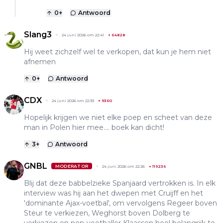
0
+
Antwoord
Slang3
24 juni 2026 om 22:41
+
64828
Hij weet zichzelf wel te verkopen, dat kun je hem niet
afnemen
0
+
Antwoord
CDX
24 juni 2026 om 22:33
+
9360
Hopelijk krijgen we niet elke poep en scheet van deze
man in Polen hier mee.... boek kan dicht!
3
+
Antwoord
GNBL
MODERATOR
24 juni 2026 om 22:26
+
119236
Blij dat deze babbelzieke Spanjaard vertrokken is. In elk
interview was hij aan het dwepen met Cruijff en het
'dominante Ajax-voetbal', om vervolgens Regeer boven
Steur te verkiezen, Weghorst boven Dolberg te
verkiezen en non-voetballer Klaassen heel belangrijk te