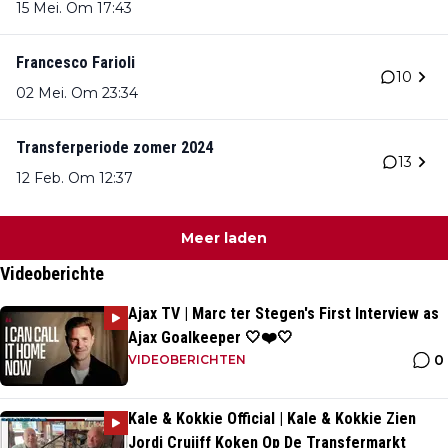
15 Mei. Om 17:43
Francesco Farioli
10
02 Mei. Om 23:34
Transferperiode zomer 2024
13
12 Feb. Om 12:37
Meer laden
Videoberichte
Ajax TV | Marc ter Stegen's First Interview as
Ajax Goalkeeper 🤍❤️🤍
0
VIDEOBERICHTEN
Kale & Kokkie Official | Kale & Kokkie Zien
Jordi Cruijff Koken Op De Transfermarkt