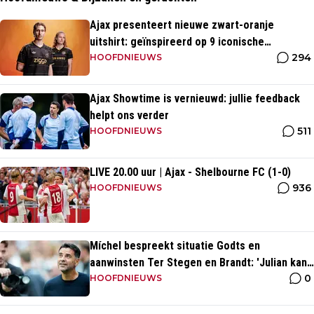
Ajax presenteert nieuwe zwart-oranje
uitshirt: geïnspireerd op 9 iconische
294
momenten uit clubhistorie
HOOFDNIEUWS
Ajax Showtime is vernieuwd: jullie feedback
helpt ons verder
511
HOOFDNIEUWS
LIVE 20.00 uur | Ajax - Shelbourne FC (1-0)
936
HOOFDNIEUWS
Míchel bespreekt situatie Godts en
aanwinsten Ter Stegen en Brandt: 'Julian kan
0
spelen in de slotfase'
HOOFDNIEUWS