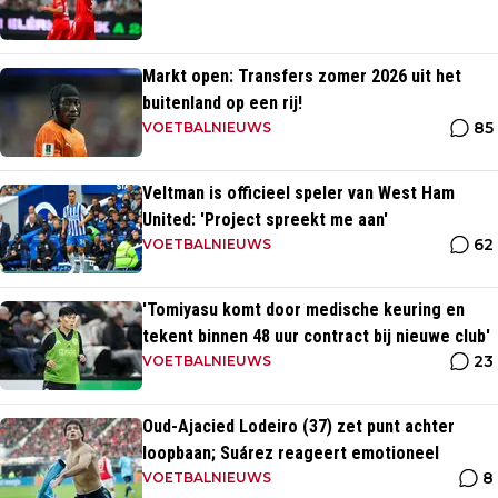
Markt open: Transfers zomer 2026 uit het
buitenland op een rij!
85
VOETBALNIEUWS
Veltman is officieel speler van West Ham
United: 'Project spreekt me aan'
62
VOETBALNIEUWS
'Tomiyasu komt door medische keuring en
tekent binnen 48 uur contract bij nieuwe club'
23
VOETBALNIEUWS
Oud-Ajacied Lodeiro (37) zet punt achter
loopbaan; Suárez reageert emotioneel
8
VOETBALNIEUWS