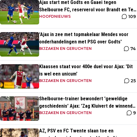
Ajax start met Godts en Gaaei tegen
Shelbourne FC, reserverol voor Brandt en Ter
109
Stegen
HOOFDNIEUWS
'Ajax in zee met topmakelaar Mendes voor
onderhandelingen met PSG over Godts'
74
BIJZAKEN EN GERUCHTEN
Klaassen staat voor 400e duel voor Ajax: 'Dit
is wel een unicum'
25
BIJZAKEN EN GERUCHTEN
Shelbourne-trainer bewondert 'geweldige
geschiedenis' Ajax: 'Zag Kluivert de winnende
9
scoren'
BIJZAKEN EN GERUCHTEN
AZ, PSV en FC Twente slaan toe en