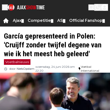
Ajax
Competitie
AS
Official Fanshop
▼
▼
▼
▼
García gepresenteerd in Polen:
'Cruijff zonder twijfel degene van
wie ik het meest heb geleerd'
Voetbalnieuws
woensdag, 24 juni 2026 om
Voetbal
door
NielsOpdam
22:20
International