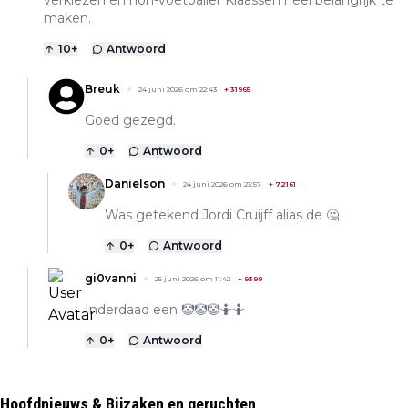
maken.
10
+
Antwoord
Breuk
24 juni 2026 om 22:43
+
31965
Goed gezegd.
0
+
Antwoord
Danielson
24 juni 2026 om 23:57
+
72161
Was getekend Jordi Cruijff alias de 🤔
0
+
Antwoord
gi0vanni
25 juni 2026 om 11:42
+
9399
Inderdaad een 🤡🤡🤡🤷🤷
0
+
Antwoord
Hoofdnieuws & Bijzaken en geruchten