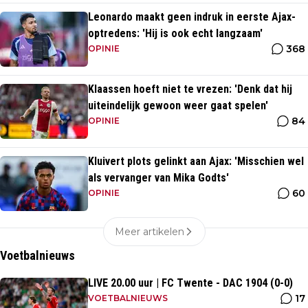
Leonardo maakt geen indruk in eerste Ajax-
optredens: 'Hij is ook echt langzaam'
368
OPINIE
Klaassen hoeft niet te vrezen: 'Denk dat hij
uiteindelijk gewoon weer gaat spelen'
84
OPINIE
Kluivert plots gelinkt aan Ajax: 'Misschien wel
als vervanger van Mika Godts'
60
OPINIE
Meer artikelen
Voetbalnieuws
LIVE 20.00 uur | FC Twente - DAC 1904 (0-0)
17
VOETBALNIEUWS