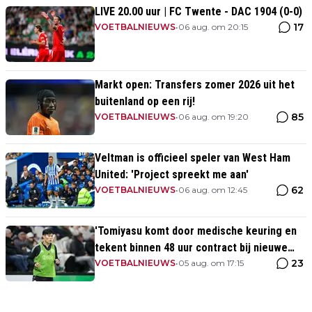
LIVE 20.00 uur | FC Twente - DAC 1904 (0-0)
17
VOETBALNIEUWS
•
06 aug. om 20:15
Markt open: Transfers zomer 2026 uit het
buitenland op een rij!
85
VOETBALNIEUWS
•
06 aug. om 19:20
Veltman is officieel speler van West Ham
United: 'Project spreekt me aan'
62
VOETBALNIEUWS
•
06 aug. om 12:45
'Tomiyasu komt door medische keuring en
tekent binnen 48 uur contract bij nieuwe
23
club'
VOETBALNIEUWS
•
05 aug. om 17:15