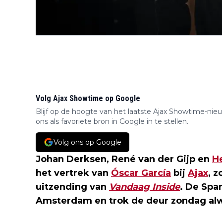
Volg Ajax Showtime op Google
Blijf op de hoogte van het laatste Ajax Showtime-nie
ons als favoriete bron in Google in te stellen.
Volg ons op Google
Johan Derksen, René van der Gijp en
H
het vertrek van
Óscar García
bij
Ajax
, z
uitzending van
Vandaag Inside
. De Spa
Amsterdam en trok de deur zondag alwe