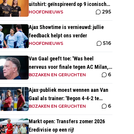
uitshirt: geïnspireerd op 9 iconische
295
momenten uit clubhistorie
HOOFDNIEUWS
Ajax Showtime is vernieuwd: jullie
feedback helpt ons verder
516
HOOFDNIEUWS
Van Gaal geeft toe: 'Was heel
nerveus voor finale tegen AC Milan,
6
wist dat ze zich zouden aanpassen'
BIJZAKEN EN GERUCHTEN
Ajax-publiek moest wennen aan Van
Gaal als trainer: 'Begon 4-4-2 te
6
spelen, vloeken in de kerk'
BIJZAKEN EN GERUCHTEN
Markt open: Transfers zomer 2026
Eredivisie op een rij!