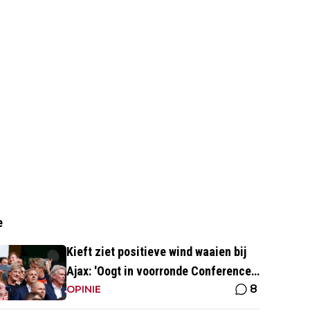
e
Kieft ziet positieve wind waaien bij
Ajax: 'Oogt in voorronde Conference
8
League fris en energiek'
OPINIE