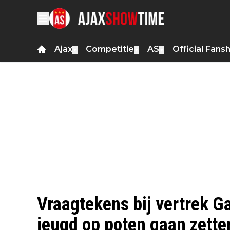
Ajax
Competitie
AS
Official Fans
▼
▼
▼
Vraagtekens bij vertrek Gar
jeugd op poten gaan zette