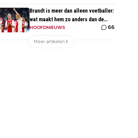
eentje'
Brandt is meer dan alleen voetballer:
wat maakt hem zo anders dan de
66
'gemiddelde' voetballer?
HOOFDNIEUWS
Meer artikelen