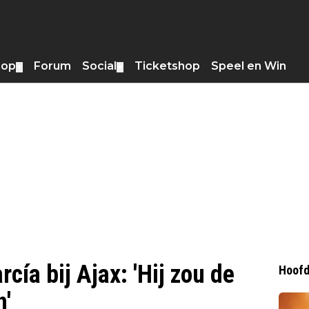
hop
Forum
Social
Ticketshop
Speel en Win
▼
▼
cía bij Ajax: 'Hij zou de
Hoofd
n'