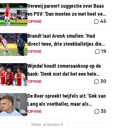
Verweij pareert suggestie over Baas
en PSV: 'Dan moeten ze met heel veel
45
geld over de brug komen'
OPINIE
Brandt laat ArenA smullen: 'Had
direct twee, drie steekballetjes die
19
gewoon perfect waren'
OPINIE
Wijndal houdt zomeraankoop op de
bank: 'Denk niet dat het een hele
30
goede verdediger is'
OPINIE
De Boer spreekt twijfels uit: 'Gek van
Lang als voetballer, maar als
35
persoonlijkheid niet'
OPINIE
Meer artikelen