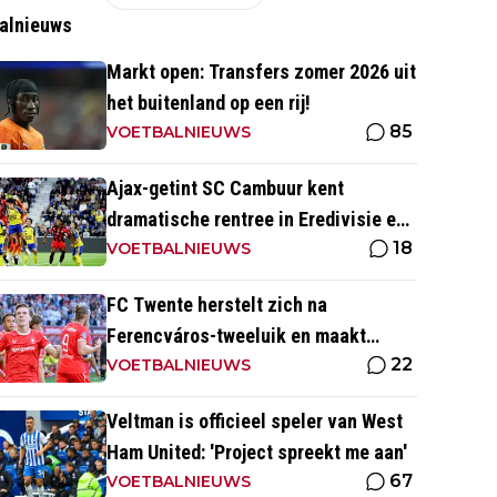
alnieuws
Markt open: Transfers zomer 2026 uit
het buitenland op een rij!
85
VOETBALNIEUWS
Ajax-getint SC Cambuur kent
dramatische rentree in Eredivisie en
18
krijgt pak slaag in eigen huis
VOETBALNIEUWS
FC Twente herstelt zich na
Ferencváros-tweeluik en maakt
22
gehakt van Slowaakse opponent
VOETBALNIEUWS
Veltman is officieel speler van West
Ham United: 'Project spreekt me aan'
67
VOETBALNIEUWS