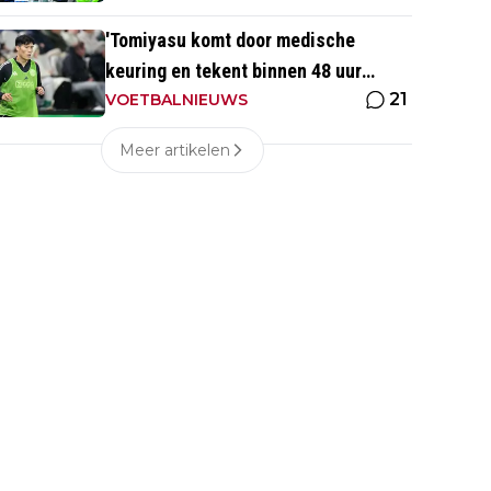
'Tomiyasu komt door medische
keuring en tekent binnen 48 uur
21
contract bij nieuwe club'
VOETBALNIEUWS
Meer artikelen