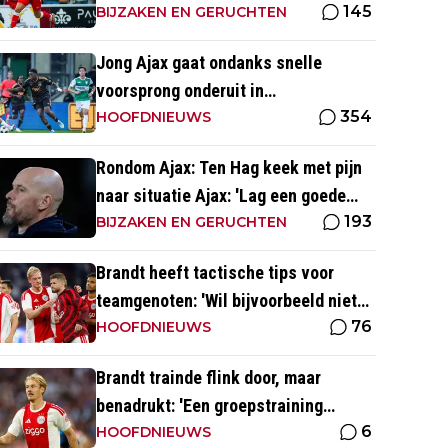
145
BIJZAKEN EN GERUCHTEN
Jong Ajax gaat ondanks snelle
voorsprong onderuit in
354
seizoensopener tegen FC Dordrecht
HOOFDNIEUWS
Rondom Ajax: Ten Hag keek met pijn
naar situatie Ajax: 'Lag een goede
193
basis om op voort te borduren'
BIJZAKEN EN GERUCHTEN
Brandt heeft tactische tips voor
teamgenoten: 'Wil bijvoorbeeld niet
76
dat Mika te veel naar binnen komt'
HOOFDNIEUWS
Brandt trainde flink door, maar
benadrukt: 'Een groepstraining
6
nabootsen is toch vrij lastig in je
HOOFDNIEUWS