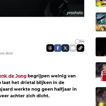
64
uws door
enk de Jong
begrijpen weinig van
o laat het drietal blijken in de
njaard werkte nog geen halfjaar in
er achter zich dicht.