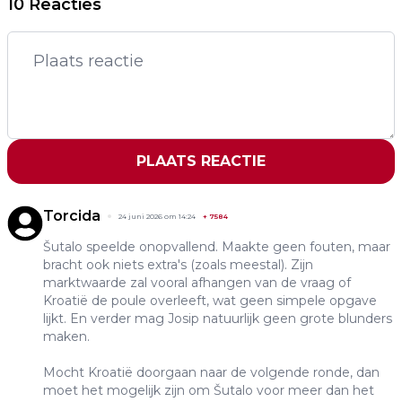
10 Reacties
PLAATS REACTIE
Torcida
24 juni 2026 om 14:24
+
7584
Šutalo speelde onopvallend. Maakte geen fouten, maar
bracht ook niets extra's (zoals meestal). Zijn
marktwaarde zal vooral afhangen van de vraag of
Kroatië de poule overleeft, wat geen simpele opgave
lijkt. En verder mag Josip natuurlijk geen grote blunders
maken.
Mocht Kroatië doorgaan naar de volgende ronde, dan
moet het mogelijk zijn om Šutalo voor meer dan het