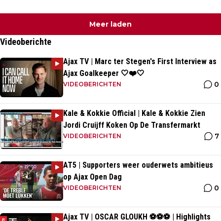
Meer laden
Videoberichte
Ajax TV | Marc ter Stegen's First Interview as
Ajax Goalkeeper 🤍❤️🤍
0
VIDEOBERICHTEN
Kale & Kokkie Official | Kale & Kokkie Zien
Jordi Cruijff Koken Op De Transfermarkt
7
VIDEOBERICHTEN
AT5 | Supporters weer ouderwets ambitieus
op Ajax Open Dag
0
VIDEOBERICHTEN
Ajax TV | OSCAR GLOUKH ⚽️⚽️⚽️ | Highlights