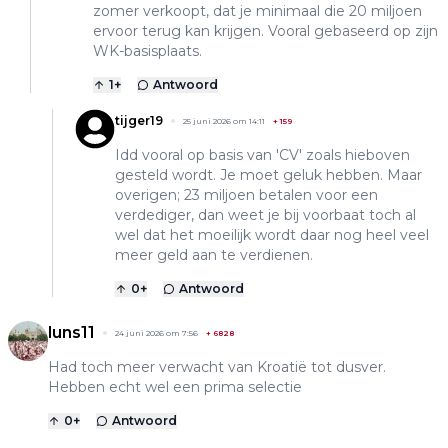
zomer verkoopt, dat je minimaal die 20 miljoen
ervoor terug kan krijgen. Vooral gebaseerd op zijn
WK-basisplaats.
1
+
Antwoord
tijger19
25 juni 2026 om 14:11
+
159
Idd vooral op basis van 'CV' zoals hieboven
gesteld wordt. Je moet geluk hebben. Maar
overigen; 23 miljoen betalen voor een
verdediger, dan weet je bij voorbaat toch al
wel dat het moeilijk wordt daar nog heel veel
meer geld aan te verdienen.
0
+
Antwoord
luns11
24 juni 2026 om 7:56
+
6828
Had toch meer verwacht van Kroatië tot dusver.
Hebben echt wel een prima selectie
0
+
Antwoord