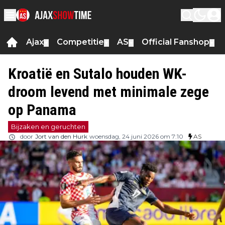
Ajax
Competitie
AS
Official Fanshop
▼
▼
▼
▼
Kroatië en Sutalo houden WK-
droom levend met minimale zege
op Panama
Bijzaken en geruchten
door
Jort van den Hurk
woensdag, 24 juni 2026 om 7:10
AS