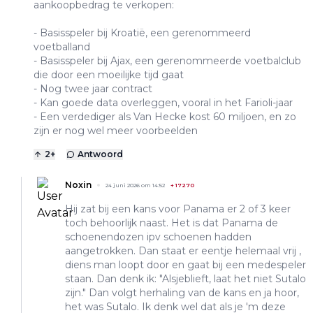
aankoopbedrag te verkopen:
- Basisspeler bij Kroatië, een gerenommeerd
voetballand
- Basisspeler bij Ajax, een gerenommeerde voetbalclub
die door een moeilijke tijd gaat
- Nog twee jaar contract
- Kan goede data overleggen, vooral in het Farioli-jaar
- Een verdediger als Van Hecke kost 60 miljoen, en zo
zijn er nog wel meer voorbeelden
2
+
Antwoord
Noxin
24 juni 2026 om 14:52
+
17270
Hij zat bij een kans voor Panama er 2 of 3 keer
toch behoorlijk naast. Het is dat Panama de
schoenendozen ipv schoenen hadden
aangetrokken. Dan staat er eentje helemaal vrij ,
diens man loopt door en gaat bij een medespeler
staan. Dan denk ik: "Alsjeblieft, laat het niet Sutalo
zijn." Dan volgt herhaling van de kans en ja hoor,
het was Sutalo. Ik denk wel dat als je 'm deze