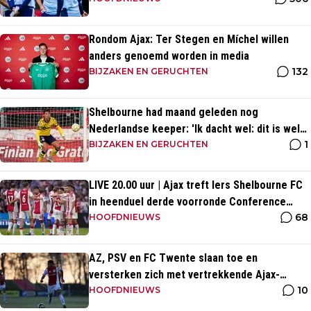
Rondom Ajax: Ter Stegen en Míchel willen
anders genoemd worden in media
132
BIJZAKEN EN GERUCHTEN
Shelbourne had maand geleden nog
Nederlandse keeper: 'Ik dacht wel: dit is wel
1
héél Iers'
BIJZAKEN EN GERUCHTEN
LIVE 20.00 uur | Ajax treft Iers Shelbourne FC
in heenduel derde voorronde Conference
68
League
HOOFDNIEUWS
AZ, PSV en FC Twente slaan toe en
versterken zich met vertrekkende Ajax-
10
talenten
HOOFDNIEUWS