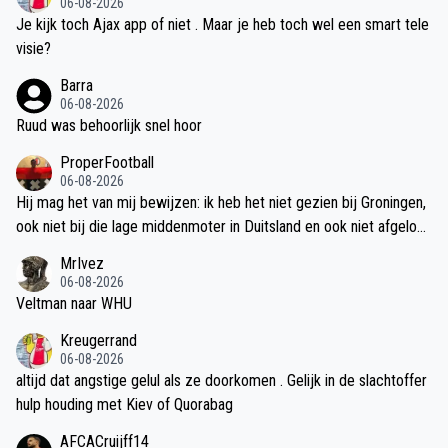
06-08-2026
Je kijk toch Ajax app of niet . Maar je heb toch wel een smart tele
visie?
Barra
06-08-2026
Ruud was behoorlijk snel hoor
ProperFootball
06-08-2026
Hij mag het van mij bewijzen: ik heb het niet gezien bij Groningen,
ook niet bij die lage middenmoter in Duitsland en ook niet afgelop
en jaar bij Ajax. Voorlopig zie ik op basis van de clubs waar hij ges
MrIvez
peeld heeft en wat ie vorig jaar heeft laten zien nog geen aanleidin
06-08-2026
g om hoge verwachtingen te hebben.
Veltman naar WHU
Kreugerrand
06-08-2026
altijd dat angstige gelul als ze doorkomen . Gelijk in de slachtoffer
hulp houding met Kiev of Quorabag
AFCACruijff14