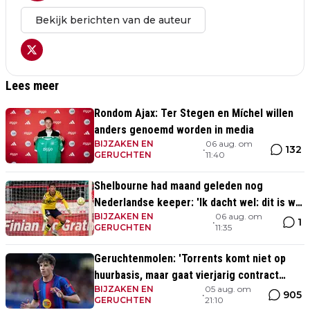
Bekijk berichten van de auteur
Lees meer
Rondom Ajax: Ter Stegen en Míchel willen
anders genoemd worden in media
BIJZAKEN EN
06 aug. om
132
•
GERUCHTEN
11:40
Shelbourne had maand geleden nog
Nederlandse keeper: 'Ik dacht wel: dit is wel
BIJZAKEN EN
06 aug. om
héél Iers'
1
•
GERUCHTEN
11:35
Geruchtenmolen: 'Torrents komt niet op
huurbasis, maar gaat vierjarig contract
BIJZAKEN EN
05 aug. om
tekenen bij Ajax'
905
•
GERUCHTEN
21:10