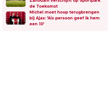
Zahouani verschijnt op Sportpark
de Toekomst
Míchel moet hoop terugbrengen
bij Ajax: 'Als persoon geef ik hem
een 10'