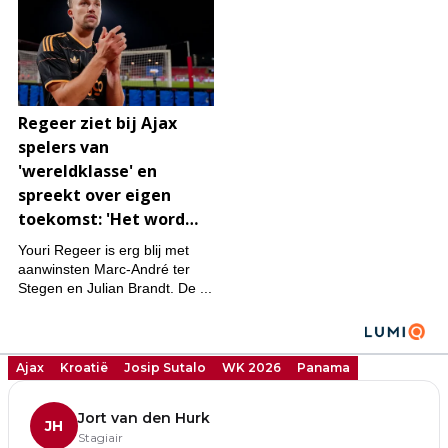
Ajax
Kroatië
Josip Sutalo
WK 2026
Panama
Jort van den Hurk
JH
Stagiair