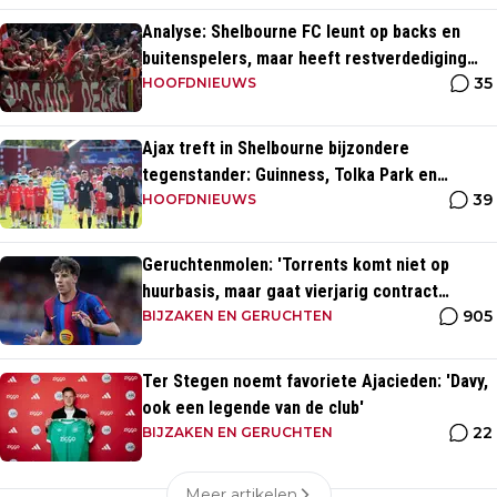
Analyse: Shelbourne FC leunt op backs en
buitenspelers, maar heeft restverdediging
35
totaal niet op orde
HOOFDNIEUWS
Ajax treft in Shelbourne bijzondere
tegenstander: Guinness, Tolka Park en
39
bijzonder lage marktwaarde
HOOFDNIEUWS
Geruchtenmolen: 'Torrents komt niet op
huurbasis, maar gaat vierjarig contract
905
tekenen bij Ajax'
BIJZAKEN EN GERUCHTEN
Ter Stegen noemt favoriete Ajacieden: 'Davy,
ook een legende van de club'
22
BIJZAKEN EN GERUCHTEN
Meer artikelen