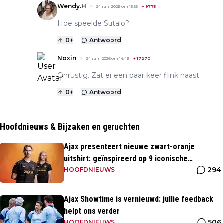
Wendy.H
24 juni 2026 om 13:55
+
9775
Hoe speelde Sutalo?
0
+
Antwoord
Noxin
24 juni 2026 om 14:46
+
17270
Onrustig. Zat er een paar keer flink naast.
0
+
Antwoord
Hoofdnieuws & Bijzaken en geruchten
Ajax presenteert nieuwe zwart-oranje
uitshirt: geïnspireerd op 9 iconische
294
momenten uit clubhistorie
HOOFDNIEUWS
Ajax Showtime is vernieuwd: jullie feedback
helpt ons verder
506
HOOFDNIEUWS