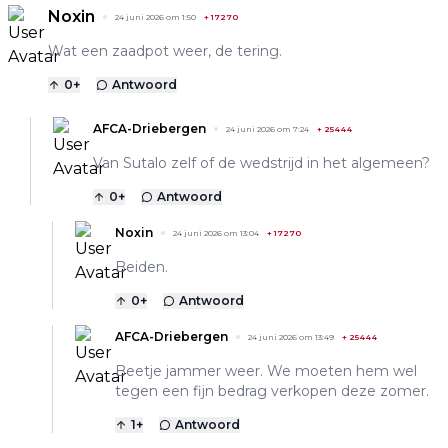
Noxin
24 juni 2026 om 1:50
+
17270
Wat een zaadpot weer, de tering.
0
+
Antwoord
AFCA-Driebergen
24 juni 2026 om 7:24
+
25444
Van Sutalo zelf of de wedstrijd in het algemeen?
0
+
Antwoord
Noxin
24 juni 2026 om 13:04
+
17270
Beiden.
0
+
Antwoord
AFCA-Driebergen
24 juni 2026 om 13:49
+
25444
Beetje jammer weer. We moeten hem wel
tegen een fijn bedrag verkopen deze zomer.
1
+
Antwoord