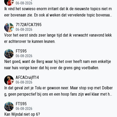
06-08-2026
Ik vind het sowieso enorm irritant dat ik de nieuwste topics niet m
eer bovenaan zie. En ook al weken dat vervelende topic bovenaan
met koop het nieuwe uitshirt.
7172AFCA7395
06-08-2026
Voor het eerst sinds zeer lange tijd dat ik verwacht vanavond lekk
er achterover te kunnen leunen.
FTS95
06-08-2026
Niet goed, want de Berg waar hij het over heeft nam een enkeltje
naar huis vorige keer dat hij over de grens ging voetballen.
AFCACruijff14
06-08-2026
In dat geval zet je Tolu er gewoon neer. Maar stop svp met Dolber
g, geen perspectief bij ons en een hoop fans zijn wel klaar met he
m.
FTS95
06-08-2026
Kan Wijndal niet op 6?