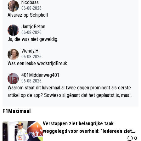
nicobaas
06-08-2026
Alvarez op Schiphol!
JantjeBeton
06-08-2026
Ja, die was niet geweldig.
Wendy.H
06-08-2026
Was een leuke wedstrijdBreuk
401Middenweg401
06-08-2026
Waarom staat dit lulverhaal al twee dagen prominent als eerste
artikel op de app? Sowieso al gênant dat het geplaatst is, maar
dit is echt veel teveel aandacht voor de onzin van Anco Jansen.
F1Maximaal
Verstappen ziet belangrijke taak
weggelegd voor overheid: "Iedereen ziet
0
wat autosport teweegbrengt"