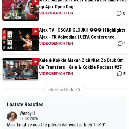
op Ajax Open Dag
0
VIDEOBERICHTEN
Ajax TV | OSCAR GLOUKH ⚽️⚽️⚽️ | Highlights
Ajax - FK Vojvodina | UEFA Conference
1
League
VIDEOBERICHTEN
Kale & Kokkie Maken Zich Niet Zo Druk Om
De Transfers | Kale & Kokkie Podcast #27
5
VIDEOBERICHTEN
Meer artikelen
Laatste Reacties
Wendy.H
06-08-2026
Maar krijgt ze nooit te pakken dat weet je toch The"O"