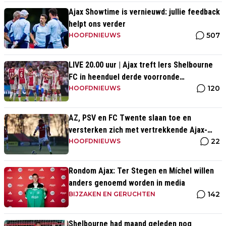
Ajax Showtime is vernieuwd: jullie feedback
helpt ons verder
507
HOOFDNIEUWS
LIVE 20.00 uur | Ajax treft Iers Shelbourne
FC in heenduel derde voorronde
120
Conference League
HOOFDNIEUWS
AZ, PSV en FC Twente slaan toe en
versterken zich met vertrekkende Ajax-
22
talenten
HOOFDNIEUWS
Rondom Ajax: Ter Stegen en Míchel willen
anders genoemd worden in media
142
BIJZAKEN EN GERUCHTEN
Shelbourne had maand geleden nog