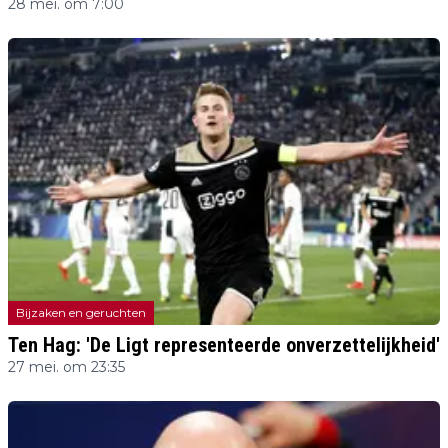
28 mei. om 7:00
Bijzaken en geruchten
Ten Hag: 'De Ligt representeerde onverzettelijkheid'
27 mei. om 23:35