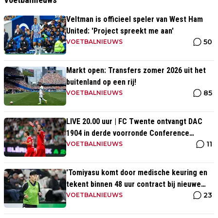
Veltman is officieel speler van West Ham
United: 'Project spreekt me aan'
50
VOETBALNIEUWS
Markt open: Transfers zomer 2026 uit het
buitenland op een rij!
85
VOETBALNIEUWS
LIVE 20.00 uur | FC Twente ontvangt DAC
1904 in derde voorronde Conference
11
League
VOETBALNIEUWS
'Tomiyasu komt door medische keuring en
tekent binnen 48 uur contract bij nieuwe
23
club'
VOETBALNIEUWS