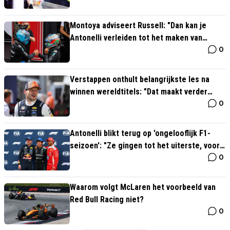
Montoya adviseert Russell: "Dan kan je
Antonelli verleiden tot het maken van
0
fouten"
Verstappen onthult belangrijkste les na
winnen wereldtitels: "Dat maakt verder
0
allemaal niet uit"
Antonelli blikt terug op 'ongelooflijk F1-
seizoen': "Ze gingen tot het uiterste, vooral
0
Verstappen"
Waarom volgt McLaren het voorbeeld van
Red Bull Racing niet?
0