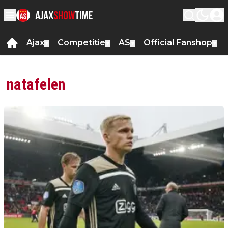
Ajax
Competitie
AS
Official Fanshop
▼
▼
▼
▼
natafelen