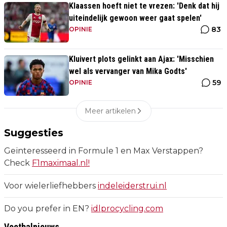
Klaassen hoeft niet te vrezen: 'Denk dat hij
uiteindelijk gewoon weer gaat spelen'
83
OPINIE
Kluivert plots gelinkt aan Ajax: 'Misschien
wel als vervanger van Mika Godts'
59
OPINIE
Meer artikelen
Suggesties
Geïnteresseerd in Formule 1 en Max Verstappen?
Check
F1maximaal.nl!
Voor wielerliefhebbers
indeleiderstrui.nl
Do you prefer in EN?
idlprocycling.com
Voetbalnieuws