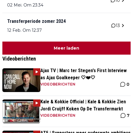
10
02 Mei. Om 23:34
Transferperiode zomer 2024
13
12 Feb. Om 12:37
Meer laden
Videoberichten
Ajax TV | Marc ter Stegen's First Interview
as Ajax Goalkeeper 🤍❤️🤍
0
VIDEOBERICHTEN
Kale & Kokkie Official | Kale & Kokkie Zien
Jordi Cruijff Koken Op De Transfermarkt
7
VIDEOBERICHTEN
AT5 | Supporters weer ouderwets ambitieus