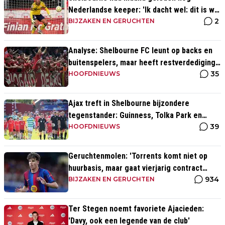
Nederlandse keeper: 'Ik dacht wel: dit is wel
2
héél Iers'
BIJZAKEN EN GERUCHTEN
Analyse: Shelbourne FC leunt op backs en
buitenspelers, maar heeft restverdediging
35
totaal niet op orde
HOOFDNIEUWS
Ajax treft in Shelbourne bijzondere
tegenstander: Guinness, Tolka Park en
39
bijzonder lage marktwaarde
HOOFDNIEUWS
Geruchtenmolen: 'Torrents komt niet op
huurbasis, maar gaat vierjarig contract
934
tekenen bij Ajax'
BIJZAKEN EN GERUCHTEN
Ter Stegen noemt favoriete Ajacieden:
'Davy, ook een legende van de club'