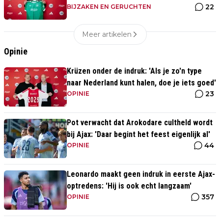
22
BIJZAKEN EN GERUCHTEN
Meer artikelen
Opinie
Krüzen onder de indruk: 'Als je zo'n type
naar Nederland kunt halen, doe je iets goed'
23
OPINIE
Pot verwacht dat Arokodare cultheld wordt
bij Ajax: 'Daar begint het feest eigenlijk al'
44
OPINIE
Leonardo maakt geen indruk in eerste Ajax-
optredens: 'Hij is ook echt langzaam'
357
OPINIE