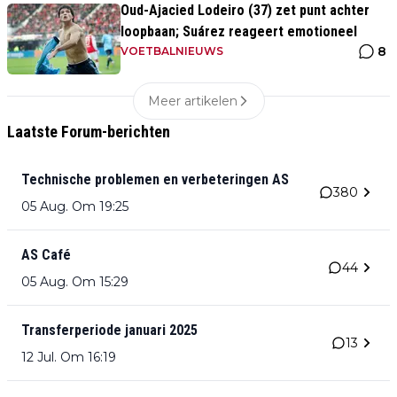
Oud-Ajacied Lodeiro (37) zet punt achter
loopbaan; Suárez reageert emotioneel
8
VOETBALNIEUWS
Meer artikelen
Laatste Forum-berichten
Technische problemen en verbeteringen AS
380
05 Aug. Om 19:25
AS Café
44
05 Aug. Om 15:29
Transferperiode januari 2025
13
12 Jul. Om 16:19