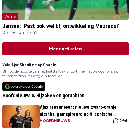
Opinie
Jansen: 'Past ook wel bij ontwikkeling Mazraoui'
06 mei. om 22:45
Meer artikelen
Volg Ajax Showtime op Google
Blijf op de hoogte van het laatste Ajax Showtime-nieuws door ons als
favoriete bron in Google in te stellen.
Volg ons op Google
Hoofdnieuws & Bijzaken en geruchten
Ajax presenteert nieuwe zwart-oranje
uitshirt: geïnspireerd op 9 iconische
294
momenten uit clubhistorie
HOOFDNIEUWS