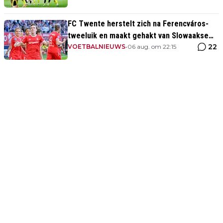
FC Twente herstelt zich na Ferencváros-
tweeluik en maakt gehakt van Slowaakse
22
opponent
VOETBALNIEUWS
•
06 aug. om 22:15