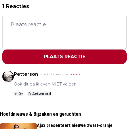
1 Reacties
PLAATS REACTIE
Petterson
24 juni 2026 om 22:19
+
32579
Ook dit ga ik even NIET volgen.
0
+
Antwoord
Hoofdnieuws & Bijzaken en geruchten
Ajax presenteert nieuwe zwart-oranje