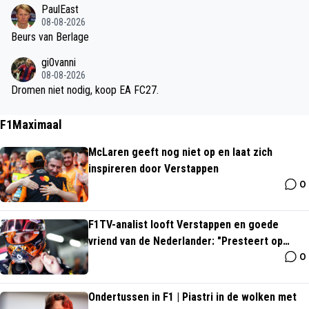
k. Hij heeft alles in zich om de dirigent van het Ajax middenveld te
PaulEast
worden. Ik ben wel benieuwd of hij bij Ajax vooral als nr.10 gaat sp
08-08-2026
elen of toch als links- of rechtshalf.
Beurs van Berlage
gi0vanni
08-08-2026
Dromen niet nodig, koop EA FC27.
F1Maximaal
McLaren geeft nog niet op en laat zich
inspireren door Verstappen
0
F1TV-analist looft Verstappen en goede
vriend van de Nederlander: "Presteert op
0
ongelooflijk niveau"
Ondertussen in F1 | Piastri in de wolken met