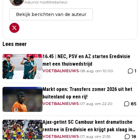
Adjunct-hoofdredacteur
Bekijk berichten van de auteur
Lees meer
16.45 | NEC, PSV en AZ starten Eredivisie
met een thuiswedstrijd
1
VOETBALNIEUWS
•
08 aug. om 10:00
Markt open: Transfers zomer 2026 uit het
buitenland op een rij!
85
VOETBALNIEUWS
•
07 aug. om 22:20
Ajax-getint SC Cambuur kent dramatische
rentree in Eredivisie en krijgt pak slaag in
18
eigen huis
VOETBALNIEUWS
•
07 aug. om 21:55