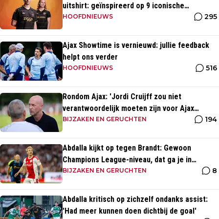
uitshirt: geïnspireerd op 9 iconische
295
momenten uit clubhistorie
HOOFDNIEUWS
Ajax Showtime is vernieuwd: jullie feedback
helpt ons verder
516
HOOFDNIEUWS
Rondom Ajax: 'Jordi Cruijff zou niet
verantwoordelijk moeten zijn voor Ajax
194
Vrouwen'
BIJZAKEN EN GERUCHTEN
Abdalla kijkt op tegen Brandt: Gewoon
Champions League-niveau, dat ga je in
8
wedstrijden ook zien'
BIJZAKEN EN GERUCHTEN
Abdalla kritisch op zichzelf ondanks assist:
'Had meer kunnen doen dichtbij de goal'