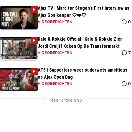
Ajax TV | Marc ter Stegen's First Interview as
Ajax Goalkeeper 🤍❤️🤍
0
VIDEOBERICHTEN
Kale & Kokkie Official | Kale & Kokkie Zien
Jordi Cruijff Koken Op De Transfermarkt
7
VIDEOBERICHTEN
AT5 | Supporters weer ouderwets ambitieus
op Ajax Open Dag
0
VIDEOBERICHTEN
Meer artikelen