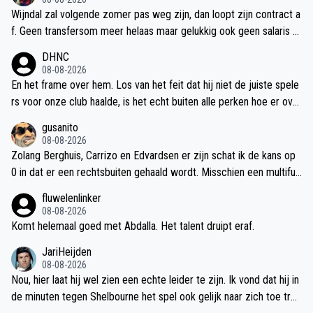
José de la Verde.
Wijndal zal volgende zomer pas weg zijn, dan loopt zijn contract a
f. Geen transfersom meer helaas maar gelukkig ook geen salaris m
eer. Met Henrique, Torrents en Avila zijn er nog genoeg backs. En
DHNC
over 2 jaar moet Avila ook weg.
08-08-2026
En het frame over hem. Los van het feit dat hij niet de juiste spele
rs voor onze club haalde, is het echt buiten alle perken hoe er over
hem gesproken wordt.
gusanito
08-08-2026
Zolang Berghuis, Carrizo en Edvardsen er zijn schat ik de kans op
0 in dat er een rechtsbuiten gehaald wordt. Misschien een multifun
ctionele linksbuiten die (daadwerkelijk) ook op rechts uit de voete
fluwelenlinker
n kan. Met nog 3 weken begint het nu toch wel spannend te worde
08-08-2026
n, al zijn dit ook bij uitstek de weken dat de markt vol in beweging
Komt helemaal goed met Abdalla. Het talent druipt eraf.
komt.
JariHeijden
08-08-2026
Nou, hier laat hij wel zien een echte leider te zijn. Ik vond dat hij in
de minuten tegen Shelbourne het spel ook gelijk naar zich toe tro