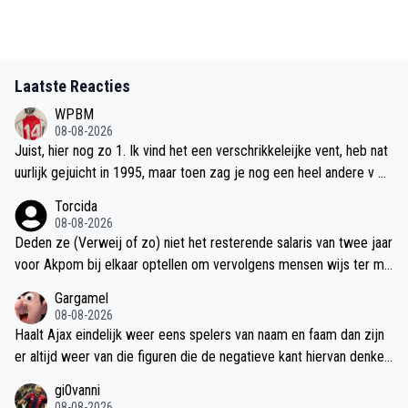
Laatste Reacties
WPBM
08-08-2026
Juist, hier nog zo 1. Ik vind het een verschrikkeleijke vent, heb nat
uurlijk gejuicht in 1995, maar toen zag je nog een heel andere v Ga
al. Het is nu v Gal geworden en ik hoop dat hij nooit, maar ook nooi
Torcida
t meer iets met Ajax gaat doen. Luister, die gasten van de TG zijn
08-08-2026
kneuzen, maar hoe v Gal die gasten op een WK bv met een persco
Deden ze (Verweij of zo) niet het resterende salaris van twee jaar
nferentie als kleine kinderen probeert te onderdrukken, lijkt nergen
voor Akpom bij elkaar optellen om vervolgens mensen wijs ter ma
s op. Een grote triestere gast loopt daar niet rond, in de categorie
ken dat dat per seizoen was?
Gargamel
Mourinho, maar Mourinho pakt altijd wel prijzen! Nare man die v Ga
08-08-2026
l en ik weiger hem een Ajacied te noemen!
Haalt Ajax eindelijk weer eens spelers van naam en faam dan zijn
er altijd weer van die figuren die de negatieve kant hiervan denken
te kunnen belichten (Zal wel een mooi verdienmodel achter zitte
gi0vanni
n!). Ik heb meer vertrouwen in Shashi Baboeram Panday dan in ene
08-08-2026