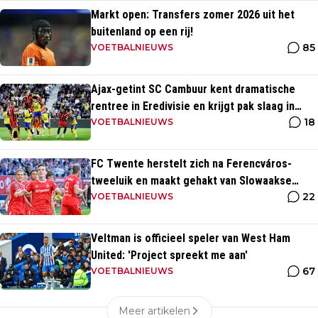
Markt open: Transfers zomer 2026 uit het
buitenland op een rij!
85
VOETBALNIEUWS
Ajax-getint SC Cambuur kent dramatische
rentree in Eredivisie en krijgt pak slaag in
18
eigen huis
VOETBALNIEUWS
FC Twente herstelt zich na Ferencváros-
tweeluik en maakt gehakt van Slowaakse
22
opponent
VOETBALNIEUWS
Veltman is officieel speler van West Ham
United: 'Project spreekt me aan'
67
VOETBALNIEUWS
Meer artikelen