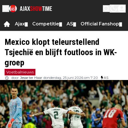
Ajax
Competitie
AS
Official Fanshop
▼
▼
▼
▼
Mexico klopt teleurstellend
Tsjechië en blijft foutloos in WK-
groep
Voetbalnieuws
door
Jesse ter Haar
donderdag, 25 juni 2026 om 7:20
AS