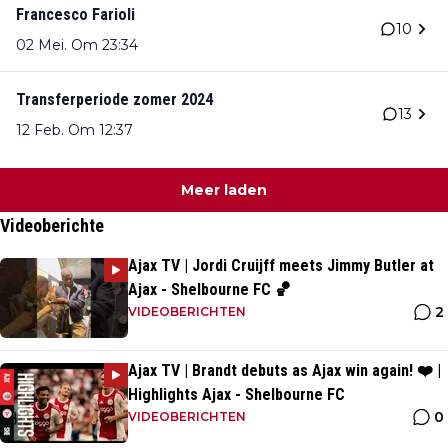
Francesco Farioli
10
02 Mei. Om 23:34
Transferperiode zomer 2024
13
12 Feb. Om 12:37
Meer laden
Videoberichte
Ajax TV | Jordi Cruijff meets Jimmy Butler at
Ajax - Shelbourne FC 🏀
2
VIDEOBERICHTEN
Ajax TV | Brandt debuts as Ajax win again! ❤️ |
Highlights Ajax - Shelbourne FC
0
VIDEOBERICHTEN