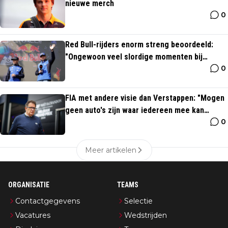
nieuwe merch
0
Red Bull-rijders enorm streng beoordeeld:
"Ongewoon veel slordige momenten bij
0
Verstappen"
FIA met andere visie dan Verstappen: "Mogen
geen auto's zijn waar iedereen mee kan
0
rijden"
Meer artikelen
ORGANISATIE
TEAMS
Contactgegevens
Selectie
Vacatures
Wedstrijden