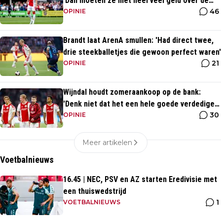
'Dan moeten ze met heel veel geld over de
46
brug komen'
OPINIE
Brandt laat ArenA smullen: 'Had direct twee,
drie steekballetjes die gewoon perfect waren'
21
OPINIE
Wijndal houdt zomeraankoop op de bank:
'Denk niet dat het een hele goede verdediger
30
is'
OPINIE
Meer artikelen
Voetbalnieuws
16.45 | NEC, PSV en AZ starten Eredivisie met
een thuiswedstrijd
1
VOETBALNIEUWS