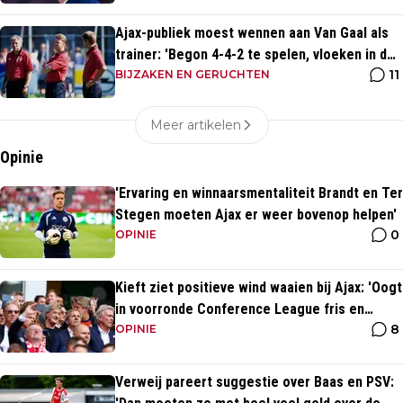
Ajax-publiek moest wennen aan Van Gaal als
trainer: 'Begon 4-4-2 te spelen, vloeken in de
11
kerk'
BIJZAKEN EN GERUCHTEN
Meer artikelen
Opinie
'Ervaring en winnaarsmentaliteit Brandt en Ter
Stegen moeten Ajax er weer bovenop helpen'
0
OPINIE
Kieft ziet positieve wind waaien bij Ajax: 'Oogt
in voorronde Conference League fris en
8
energiek'
OPINIE
Verweij pareert suggestie over Baas en PSV: