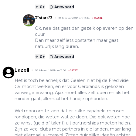
0
+
Antwoord
3*stars*3
20 februari 2021 om 16:24
+
24682
Ok, nee dat gaat dan gezeik opleveren op den
duur.
Dan maar zelf iets opstarten maar gaat
natuurlijk lang duren.
0
+
Antwoord
Lazell
20 februari 2021 om 11:06
+
18757
Het is toch belachelijk dat Geelen niet bij de Eredivisie
CV mocht werken, en er voor Gerbrands is gekozen
vanwege ervaring. Ajax moet alles zelf doen en als het
minder gaat, allemaal het handje ophouden.
Wel mooi om te zien dat er zulke capabele mensen
rondlopen, die weten wat ze doen. Die ook weten hoe
ze winst (geld of talent) uit partnerships moeten halen.
Zijn zo veel clubs met partners in die landen, maar lang
niet allemaal succesvol. Zitten duidelijke ideeën achter.