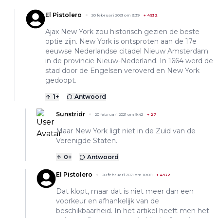
El Pistolero
20 februari 2021 om 9:39
+
4932
Ajax New York zou historisch gezien de beste
optie zijn. New York is ontsproten aan de 17e
eeuwse Nederlandse citadel Nieuw Amsterdam
in de provincie Nieuw-Nederland. In 1664 werd de
stad door de Engelsen veroverd en New York
gedoopt.
1
+
Antwoord
Sunstridr
20 februari 2021 om 9:42
+
27
Maar New York ligt niet in de Zuid van de
Verenigde Staten.
0
+
Antwoord
El Pistolero
20 februari 2021 om 10:08
+
4932
Dat klopt, maar dat is niet meer dan een
voorkeur en afhankelijk van de
beschikbaarheid. In het artikel heeft men het