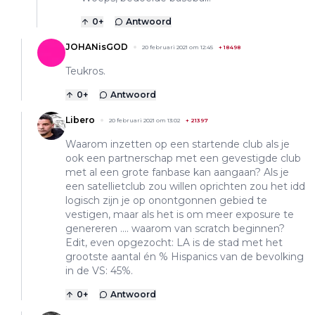
0
+
Antwoord
JOHANisGOD
20 februari 2021 om 12:45
+
18498
Teukros.
0
+
Antwoord
Libero
20 februari 2021 om 13:02
+
21397
Waarom inzetten op een startende club als je
ook een partnerschap met een gevestigde club
met al een grote fanbase kan aangaan? Als je
een satellietclub zou willen oprichten zou het idd
logisch zijn je op onontgonnen gebied te
vestigen, maar als het is om meer exposure te
genereren .... waarom van scratch beginnen?
Edit, even opgezocht: LA is de stad met het
grootste aantal én % Hispanics van de bevolking
in de VS: 45%.
0
+
Antwoord