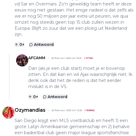
vd Sar en Overmars. Zo'n geweldig team heeft er deze
eeuw nog niet gestaan. Het enige nadeel is dat zelfs als
we er nog 50 miljoen per jaar extra uit peuren, we qua
omzet nog steeds geen top 15 club zullen wezen in
Europa. Blijft zo zuur dat we een ploeg uit Nederland
zijn.
0
+
Antwoord
AFCAMM
20 februari 2021 om 19:21
+
11743
Dan (als je een club start) moet je er bovenop
zitten. En dat kan en wil Ajax waarschijnlijk niet. Ik
denk ook dat het de reden is dat het eerder
mislukt is in de VS.
0
+
Antwoord
Ozymandias
20 februari 2021 om 12:25
+
159582
San Diego krijgt een MLS voetbalclub en heeft 1) een
grote Latijn Amerikaanse gemeenschap en 2) behalve
een basketbal club geen major league sportsfranchise