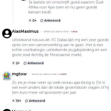
Je laatste zin omschrijft goed waarom Zuid
Afrika voor Ajax toen en nu geen goede
kansen biedt.
0
+
Antwoord
AiasMaximus
20 februari 2021 om 10:41
+
6144
Uitstekend nieuws dit. FC Dallas lijkt mij een zeer goede
optie om een samenwerking aan te gaan. Het is een
echte voetbalregio, uitstekende jeugdopleiding en een
grote stad dichtbij de Mexicaanse markt.
2
+
Antwoord
mgtow
20 februari 2021 om 9:48
+
22319
Zo zie je maar weer op welk niveau ajax bezig is. Dit is
wel even anders dan de lokale groenteboer vragen of hij
tien euro meer wil sponsoren per jaar.
10
+
Antwoord