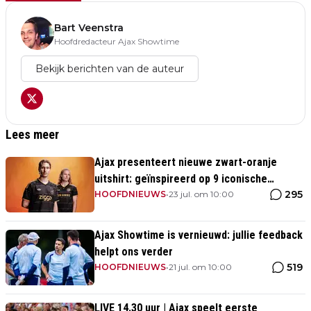
Bart Veenstra
Hoofdredacteur Ajax Showtime
Bekijk berichten van de auteur
Lees meer
Ajax presenteert nieuwe zwart-oranje
uitshirt: geïnspireerd op 9 iconische
295
momenten uit clubhistorie
HOOFDNIEUWS
•
23 jul. om 10:00
Ajax Showtime is vernieuwd: jullie feedback
helpt ons verder
519
HOOFDNIEUWS
•
21 jul. om 10:00
LIVE 14.30 uur | Ajax speelt eerste