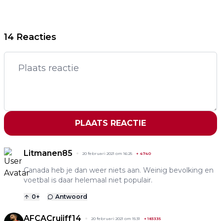
14 Reacties
PLAATS REACTIE
Litmanen85
20 februari 2021 om 16:25
+
4740
Canada heb je dan weer niets aan. Weinig bevolking en
voetbal is daar helemaal niet populair.
0
+
Antwoord
AFCACruijff14
20 februari 2021 om 15:31
+
183335