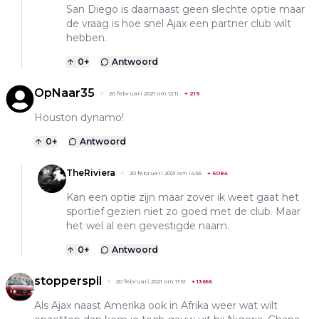
San Diego is daarnaast geen slechte optie maar
de vraag is hoe snel Ajax een partner club wilt
hebben.
0
+
Antwoord
OpNaar35
20 februari 2021 om 12:11
+
219
Houston dynamo!
0
+
Antwoord
TheRiviera
20 februari 2021 om 14:55
+
6084
Kan een optie zijn maar zover ik weet gaat het
sportief gezien niet zo goed met de club. Maar
het wel al een gevestigde naam.
0
+
Antwoord
stopperspil
20 februari 2021 om 11:51
+
13656
Als Ajax naast Amerika ook in Afrika weer wat wilt