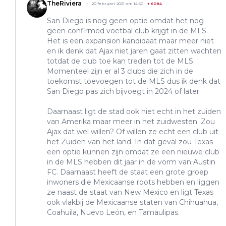
TheRiviera
20 februari 2021 om 14:50
+
6084
San Diego is nog geen optie omdat het nog
geen confirmed voetbal club krijgt in de MLS.
Het is een expansion kandidaat maar meer niet
en ik denk dat Ajax niet jaren gaat zitten wachten
totdat de club toe kan treden tot de MLS.
Momenteel zijn er al 3 clubs die zich in de
toekomst toevoegen tot de MLS dus ik denk dat
San Diego pas zich bijvoegt in 2024 of later.
Daarnaast ligt de stad ook niet echt in het zuiden
van Amerika maar meer in het zuidwesten. Zou
Ajax dat wel willen? Of willen ze echt een club uit
het Zuiden van het land. In dat geval zou Texas
een optie kunnen zijn omdat ze een nieuwe club
in de MLS hebben dit jaar in de vorm van Austin
FC. Daarnaast heeft de staat een grote groep
inwoners die Mexicaanse roots hebben en liggen
ze naast de staat van New Mexico en ligt Texas
ook vlakbij de Mexicaanse staten van Chihuahua,
Coahuila, Nuevo León, en Tamaulipas.