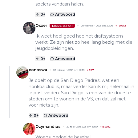
spelers vandaan halen.
0
+
Antwoord
Oxxer
MODERATOR
20 februari 2021 om 20:09
+
189612
Ik weet heel goed hoe het draftsysteem
werkt. Ze zijn niet zo heel lang bezig met die
jeugdopleidingen.
0
+
Antwoord
conoswa
20 februari 2021 om 12:38
+
527
Je doelt op de San Diego Padres, wat een
honkbalclub is, maar verder kan ik mij helemaal in
je post vinden. San Diego is een van de duurste
steden om te wonen in de VS, en dat zal niet
voor niets zijn.
0
+
Antwoord
Ozymandias
20 februari 2021 om 18:19
+
159582
Woeps, bedoelde baseball.