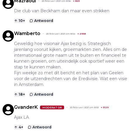
Mazraoui
20 februari 2021 om 8:56
+
823
Die club van Beckham dan maar even strikken
10
+
Antwoord
Wamberto
20 februari 2021 om 8:54
+
2968
Geweldig hoe visionair Ajax bezig is. Strategisch
jarenlang vooruit kijken, groeimarkten zien. Alles om de
internationaal grote naam uit te buiten en financieel te
kunnen groeien, om uiteindelijk ook sportief weer een
stap te kunnen maken.
Fijn weekje zo met dit bericht en het plan van Geelen
voor de uitzendrechten van de Eredivisie. Wat een visie
in Amsterdam.
18
+
Antwoord
GvanderK
MODERATOR
20 februari 2021 om 8:53
+
3129
Ajax LA
4
+
Antwoord