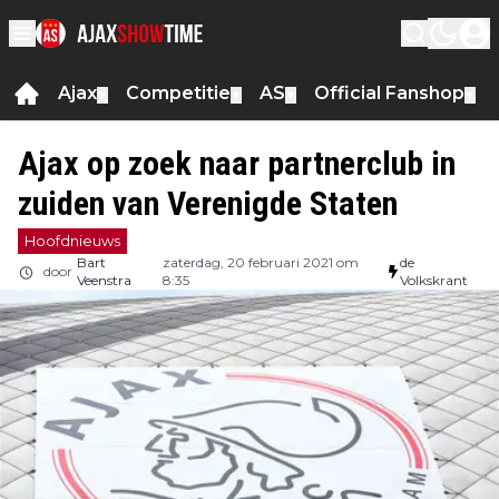
Ajax
Competitie
AS
Official Fanshop
▼
▼
▼
▼
Ajax op zoek naar partnerclub in
zuiden van Verenigde Staten
Hoofdnieuws
Bart
zaterdag, 20 februari 2021 om
de
door
Veenstra
8:35
Volkskrant