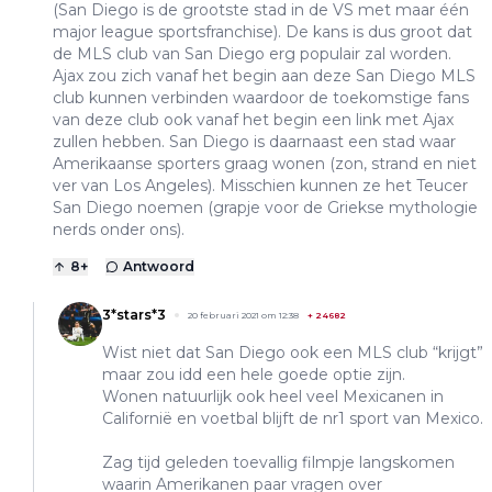
(San Diego is de grootste stad in de VS met maar één
major league sportsfranchise). De kans is dus groot dat
de MLS club van San Diego erg populair zal worden.
Ajax zou zich vanaf het begin aan deze San Diego MLS
club kunnen verbinden waardoor de toekomstige fans
van deze club ook vanaf het begin een link met Ajax
zullen hebben. San Diego is daarnaast een stad waar
Amerikaanse sporters graag wonen (zon, strand en niet
ver van Los Angeles). Misschien kunnen ze het Teucer
San Diego noemen (grapje voor de Griekse mythologie
nerds onder ons).
8
+
Antwoord
3*stars*3
20 februari 2021 om 12:38
+
24682
Wist niet dat San Diego ook een MLS club “krijgt”
maar zou idd een hele goede optie zijn.
Wonen natuurlijk ook heel veel Mexicanen in
Californië en voetbal blijft de nr1 sport van Mexico.
Zag tijd geleden toevallig filmpje langskomen
waarin Amerikanen paar vragen over