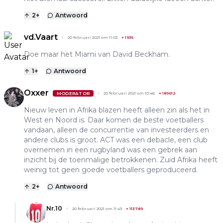
2
+
Antwoord
vd.Vaart
20 februari 2021 om 11:03
+
1935
Doe maar het Miami van David Beckham.
1
+
Antwoord
Oxxer
MODERATOR
20 februari 2021 om 10:46
+
189612
Nieuw leven in Afrika blazen heeft alleen zin als het in
West en Noord is. Daar komen de beste voetballers
vandaan, alleen de concurrentie van investeerders en
andere clubs is groot. ACT was een debacle, een club
overnemen in een rugbyland was een gebrek aan
inzicht bij de toenmalige betrokkenen. Zuid Afrika heeft
weinig tot geen goede voetballers geproduceerd.
2
+
Antwoord
Nr.10
20 februari 2021 om 11:43
+
113789