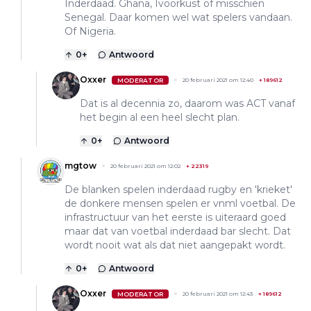
Inderdaad. Ghana, Ivoorkust of misschien
Senegal. Daar komen wel wat spelers vandaan.
Of Nigeria.
0
+
Antwoord
Oxxer
MODERATOR
20 februari 2021 om 12:40
+
189612
Dat is al decennia zo, daarom was ACT vanaf
het begin al een heel slecht plan.
0
+
Antwoord
mgtow
20 februari 2021 om 12:02
+
22319
De blanken spelen inderdaad rugby en 'krieket'
de donkere mensen spelen er vnml voetbal. De
infrastructuur van het eerste is uiteraard goed
maar dat van voetbal inderdaad bar slecht. Dat
wordt nooit wat als dat niet aangepakt wordt.
0
+
Antwoord
Oxxer
MODERATOR
20 februari 2021 om 12:43
+
189612