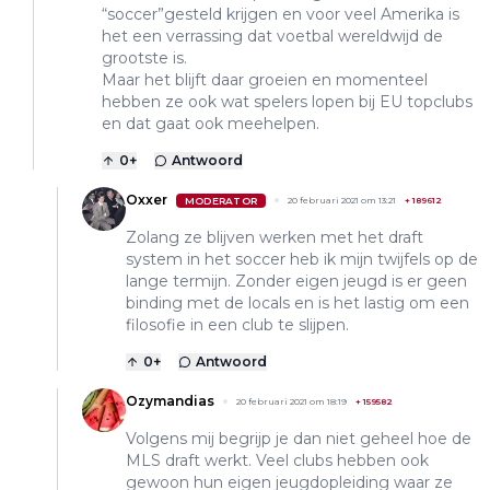
“soccer”gesteld krijgen en voor veel Amerika is
het een verrassing dat voetbal wereldwijd de
grootste is.
Maar het blijft daar groeien en momenteel
hebben ze ook wat spelers lopen bij EU topclubs
en dat gaat ook meehelpen.
0
+
Antwoord
Oxxer
MODERATOR
20 februari 2021 om 13:21
+
189612
Zolang ze blijven werken met het draft
system in het soccer heb ik mijn twijfels op de
lange termijn. Zonder eigen jeugd is er geen
binding met de locals en is het lastig om een
filosofie in een club te slijpen.
0
+
Antwoord
Ozymandias
20 februari 2021 om 18:19
+
159582
Volgens mij begrijp je dan niet geheel hoe de
MLS draft werkt. Veel clubs hebben ook
gewoon hun eigen jeugdopleiding waar ze