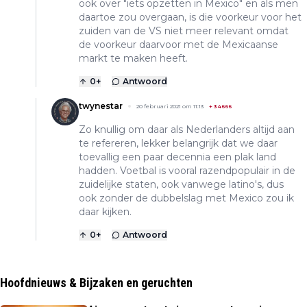
ook over "iets opzetten in Mexico" en als men
daartoe zou overgaan, is die voorkeur voor het
zuiden van de VS niet meer relevant omdat
de voorkeur daarvoor met de Mexicaanse
markt te maken heeft.
0
+
Antwoord
twynestar
20 februari 2021 om 11:13
+
34666
Zo knullig om daar als Nederlanders altijd aan
te refereren, lekker belangrijk dat we daar
toevallig een paar decennia een plak land
hadden. Voetbal is vooral razendpopulair in de
zuidelijke staten, ook vanwege latino's, dus
ook zonder de dubbelslag met Mexico zou ik
daar kijken.
0
+
Antwoord
Hoofdnieuws & Bijzaken en geruchten