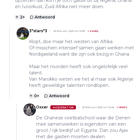
opzetten dan kom je toch gauw uit bij Nigeria, Ghana
en Ivoorkust, Zuid Afrika niet meer doen.
2
+
Antwoord
3*stars*3
20 februari 2021 om 12:39
+
24682
Klopt, doe maar het westen van Afrika.
Of misschien intensief samen gaan werken met
Nordsjaeland want die zijn ook bezig in Ghana.
Maar het noorden heeft ook ongelofelijk veel
talent.
Van Marokko weten we het al maar ook Algerije
heeft geweldige talenten rondlopen.
0
+
Antwoord
Oxxer
MODERATOR
20 februari 2021 om 13:46
+
189612
De Ghanese voetbalschool waar die Denen
mee samenwerken is eigendom van een
groot / rijk bedrijf uit Egypte. Dan zou Ajax
met die gasten moeten dealen.