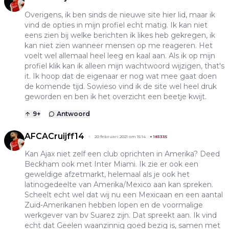
Overigens, ik ben sinds de nieuwe site hier lid, maar ik
vind de opties in mijn profiel echt matig. Ik kan niet
eens zien bij welke berichten ik likes heb gekregen, ik
kan niet zien wanneer mensen op me reageren. Het
voelt wel allemaal heel leeg en kaal aan. Als ik op mijn
profiel klik kan ik alleen mijn wachtwoord wijzigen, that's
it. Ik hoop dat de eigenaar er nog wat mee gaat doen
de komende tijd. Sowieso vind ik de site wel heel druk
geworden en ben ik het overzicht een beetje kwijt.
9
+
Antwoord
AFCACruijff14
20 februari 2021 om 15:14
+
183335
Kan Ajax niet zelf een club oprichten in Amerika? Deed
Beckham ook met Inter Miami. Ik zie er ook een
geweldige afzetmarkt, helemaal als je ook het
latinogedeelte van Amerika/Mexico aan kan spreken.
Scheelt echt wel dat wij nu een Mexicaan en een aantal
Zuid-Amerikanen hebben lopen en de voormalige
werkgever van bv Suarez zijn. Dat spreekt aan. Ik vind
echt dat Geelen waanzinnig goed bezig is, samen met