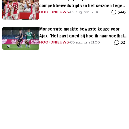
competitiewedstrijd van het seizoen tegen
346
PEC Zwolle
HOOFDNIEUWS
•
09 aug. om 12:00
Monserrate maakte bewuste keuze voor
Ajax: 'Het past goed bij hoe ik naar voetbal
33
kijk’
HOOFDNIEUWS
•
08 aug. om 21:00