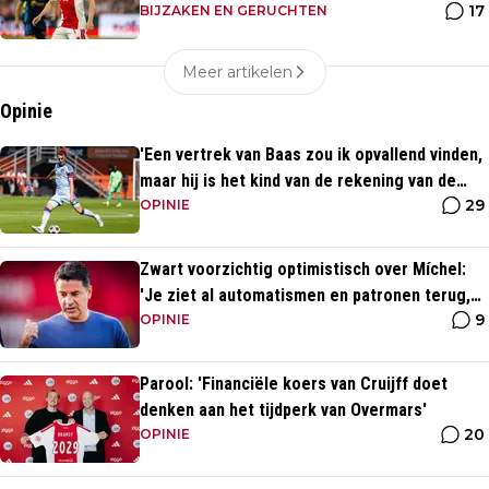
17
wedstrijden ook zien'
BIJZAKEN EN GERUCHTEN
Meer artikelen
Opinie
'Een vertrek van Baas zou ik opvallend vinden,
maar hij is het kind van de rekening van de
29
komst van Blind'
OPINIE
Zwart voorzichtig optimistisch over Míchel:
'Je ziet al automatismen en patronen terug,
9
maar...'
OPINIE
Parool: 'Financiële koers van Cruijff doet
denken aan het tijdperk van Overmars'
20
OPINIE