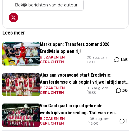
Bekijk berichten van de auteur
Lees meer
Markt open: Transfers zomer 2026
Eredivisie op een rij!
BIJZAKEN EN
08 aug. om
145
•
GERUCHTEN
15:50
Ajax aan vooravond start Eredivisie:
Amsterdamse club begint vrijwel altijd met
BIJZAKEN EN
08 aug. om
zege
36
•
GERUCHTEN
15:35
Van Gaal gaat in op uitgebreide
wedstrijdvoorbereiding: 'Dat was een
BIJZAKEN EN
08 aug. om
aparte discipline, een ritme'
1
•
GERUCHTEN
15:00