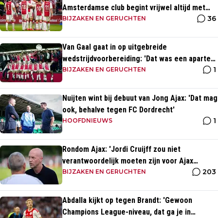
Amsterdamse club begint vrijwel altijd met
36
zege
BIJZAKEN EN GERUCHTEN
Van Gaal gaat in op uitgebreide
wedstrijdvoorbereiding: 'Dat was een aparte
1
discipline, een ritme'
BIJZAKEN EN GERUCHTEN
Nuijten wint bij debuut van Jong Ajax: 'Dat mag
ook, behalve tegen FC Dordrecht'
1
HOOFDNIEUWS
Rondom Ajax: 'Jordi Cruijff zou niet
verantwoordelijk moeten zijn voor Ajax
203
Vrouwen'
BIJZAKEN EN GERUCHTEN
Abdalla kijkt op tegen Brandt: 'Gewoon
Champions League-niveau, dat ga je in