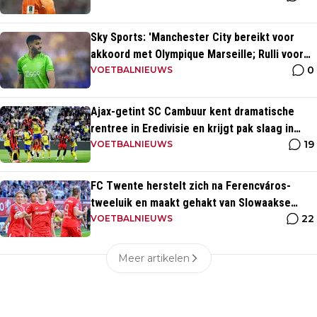
Sky Sports: 'Manchester City bereikt voor
akkoord met Olympique Marseille; Rulli voor
0
twee miljoen naar Engeland'
VOETBALNIEUWS
Ajax-getint SC Cambuur kent dramatische
rentree in Eredivisie en krijgt pak slaag in
19
eigen huis
VOETBALNIEUWS
FC Twente herstelt zich na Ferencváros-
tweeluik en maakt gehakt van Slowaakse
22
opponent
VOETBALNIEUWS
Meer artikelen