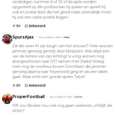
verdediger, nummer 6 of 10 of als spits worden
opgesteld op alle posities kan hij spelen en speelt hij
ook en overal doet die het goed maar uiteindelijk moet
hij wel een vaste positie krijgen.
0
+
Antwoord
SpursAjax
19 juni 2026 om 16:23
+
8686
Zal die weer fit zijn begin van het seizoen? Hele seizoen
jammer genoeg gemist door blessures. Was altijd een
van de betere van zijn lichting! Is vorig seizoen nog
doorgeschoven naar O17 samen met Darko! Kreeg
toen nog de voorkeur boven Grootfaam die jammer
genoeg daarna naar Feyenoord ging en als een raket
gaat. Maar echt een goede speler Tatuh!
0
+
Antwoord
ProperFootball
19 juni 2026 om 13:59
+
21270
Off: zou Beuker nou ook nog gaan wieberen, of blijft die
zitten?