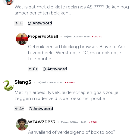
Wat is dat met die klote reclames AS ????? Je kan nog
amper berichten bekijken...
1
+
Antwoord
ProperFootball
19 juni 2026 om 13:58
+
21270
Gebruik een ad blocking browser. Brave of Arc
bijvoorbeeld. Werkt op je PC, maar ook op je
telefoontje.
0
+
Antwoord
Slang3
19 juni 2026 om 12:17
+
64893
Met zijn arbeid, fysiek, leiderschap en goals zou je
zeggen middenveld is de toekomst positie
4
+
Antwoord
WZAWZDB33
19 juni 2026 om 14:21
+
7901
Aanvallend of verdedigend of box to box?