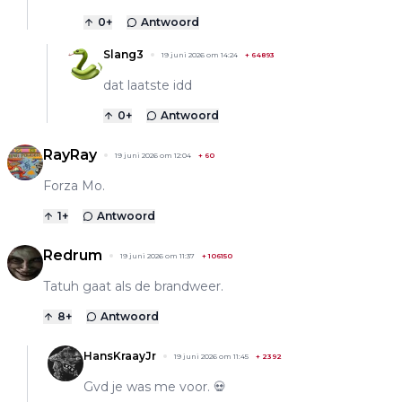
0
+
Antwoord
Slang3
19 juni 2026 om 14:24
+
64893
dat laatste idd
0
+
Antwoord
RayRay
19 juni 2026 om 12:04
+
60
Forza Mo.
1
+
Antwoord
Redrum
19 juni 2026 om 11:37
+
106150
Tatuh gaat als de brandweer.
8
+
Antwoord
HansKraayJr
19 juni 2026 om 11:45
+
2392
Gvd je was me voor. 💀