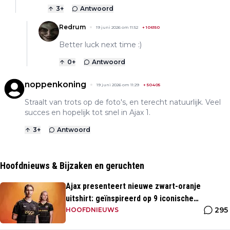
3
+
Antwoord
Redrum
19 juni 2026 om 11:52
+
106150
Better luck next time :)
0
+
Antwoord
noppenkoning
19 juni 2026 om 11:29
+
50405
Straalt van trots op de foto's, en terecht natuurlijk. Veel
succes en hopelijk tot snel in Ajax 1.
3
+
Antwoord
Hoofdnieuws & Bijzaken en geruchten
Ajax presenteert nieuwe zwart-oranje
uitshirt: geïnspireerd op 9 iconische
295
momenten uit clubhistorie
HOOFDNIEUWS