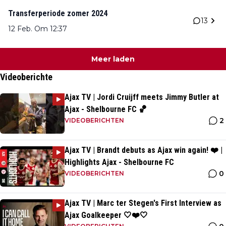
Transferperiode zomer 2024
13
12 Feb. Om 12:37
Meer laden
Videoberichte
Ajax TV | Jordi Cruijff meets Jimmy Butler at
Ajax - Shelbourne FC 🏀
2
VIDEOBERICHTEN
Ajax TV | Brandt debuts as Ajax win again! ❤️ |
Highlights Ajax - Shelbourne FC
0
VIDEOBERICHTEN
Ajax TV | Marc ter Stegen's First Interview as
Ajax Goalkeeper 🤍❤️🤍