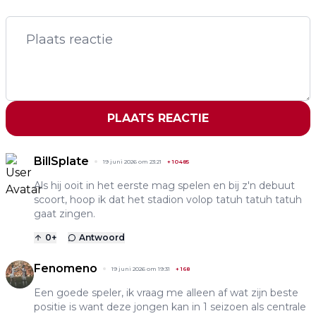
PLAATS REACTIE
BillSplate
19 juni 2026 om 23:21
+
10485
Als hij ooit in het eerste mag spelen en bij z'n debuut
scoort, hoop ik dat het stadion volop tatuh tatuh tatuh
gaat zingen.
0
+
Antwoord
Fenomeno
19 juni 2026 om 19:31
+
168
Een goede speler, ik vraag me alleen af wat zijn beste
positie is want deze jongen kan in 1 seizoen als centrale