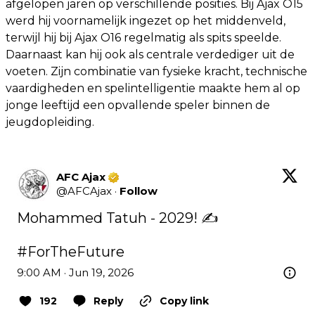
afgelopen jaren op verschillende posities. Bij Ajax O15
werd hij voornamelijk ingezet op het middenveld,
terwijl hij bij Ajax O16 regelmatig als spits speelde.
Daarnaast kan hij ook als centrale verdediger uit de
voeten. Zijn combinatie van fysieke kracht, technische
vaardigheden en spelintelligentie maakte hem al op
jonge leeftijd een opvallende speler binnen de
jeugdopleiding.
AFC Ajax
@
AFCAjax
·
Follow
Mohammed Tatuh - 2029! ✍️

#ForTheFuture
9:00 AM · Jun 19, 2026
192
Reply
Copy link