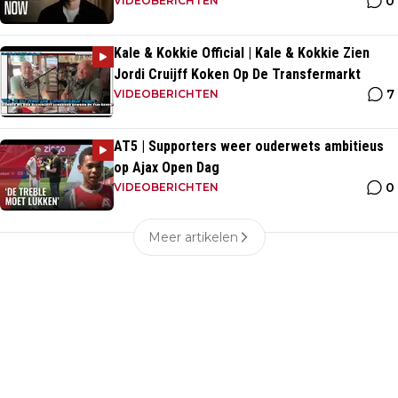
0
VIDEOBERICHTEN
Kale & Kokkie Official | Kale & Kokkie Zien
Jordi Cruijff Koken Op De Transfermarkt
7
VIDEOBERICHTEN
AT5 | Supporters weer ouderwets ambitieus
op Ajax Open Dag
0
VIDEOBERICHTEN
Meer artikelen