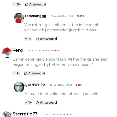
0
+
Antwoord
Toramanggg
19 juni 2026 om 15:42
+
12376
Van mij mag die blijven zitten in deze rol
waarvoor hij oorspronkelijk gehaald was.
1
+
Antwoord
Ferd
19 juni 2026 om 13:15
+
45253
Ben ik de enige die spontaan ‘All the things she said’
begon te zingen bij het lezen van de naam?
1
+
Antwoord
AjaxNWH90
19 juni 2026 om 13:45
+
2668
Haha, je bent zeker niet alleen in deze😆
1
+
Antwoord
Sterretje73
19 juni 2026 om 12:24
+
6631