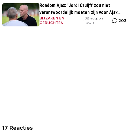
Rondom Ajax: 'Jordi Cruijff zou niet
verantwoordelijk moeten zijn voor Ajax
BIJZAKEN EN
08 aug. om
Vrouwen'
203
•
GERUCHTEN
10:40
17 Reacties