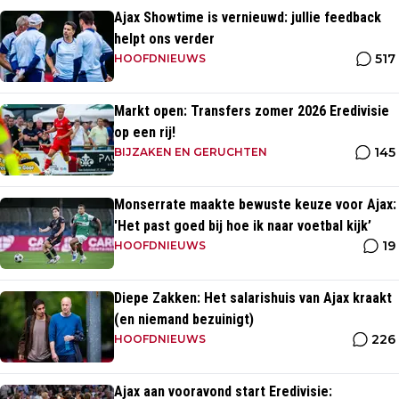
Ajax Showtime is vernieuwd: jullie feedback
helpt ons verder
517
HOOFDNIEUWS
Markt open: Transfers zomer 2026 Eredivisie
op een rij!
145
BIJZAKEN EN GERUCHTEN
Monserrate maakte bewuste keuze voor Ajax:
'Het past goed bij hoe ik naar voetbal kijk’
19
HOOFDNIEUWS
Diepe Zakken: Het salarishuis van Ajax kraakt
(en niemand bezuinigt)
226
HOOFDNIEUWS
Ajax aan vooravond start Eredivisie: