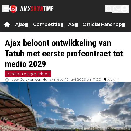
Ajax
Competitie
AS
Official Fanshop
▼
▼
▼
▼
Ajax beloont ontwikkeling van
Tatuh met eerste profcontract tot
medio 2029
Bijzaken en geruchten
door
Jort van den Hurk
vrijdag, 19 juni 2026 om 11:20
Ajax.nl