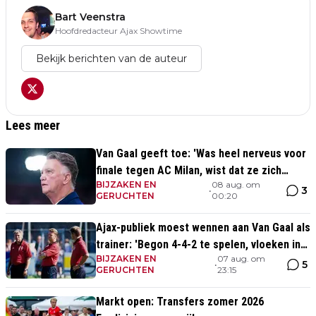
Bart Veenstra
Hoofdredacteur Ajax Showtime
Bekijk berichten van de auteur
Lees meer
Van Gaal geeft toe: 'Was heel nerveus voor
finale tegen AC Milan, wist dat ze zich
BIJZAKEN EN
08 aug. om
zouden aanpassen'
3
•
GERUCHTEN
00:20
Ajax-publiek moest wennen aan Van Gaal als
trainer: 'Begon 4-4-2 te spelen, vloeken in
BIJZAKEN EN
07 aug. om
de kerk'
5
•
GERUCHTEN
23:15
Markt open: Transfers zomer 2026