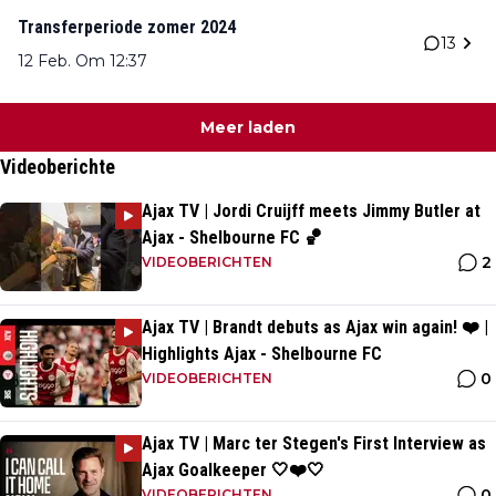
Transferperiode zomer 2024
13
12 Feb. Om 12:37
Meer laden
Videoberichte
Ajax TV | Jordi Cruijff meets Jimmy Butler at
Ajax - Shelbourne FC 🏀
2
VIDEOBERICHTEN
Ajax TV | Brandt debuts as Ajax win again! ❤️ |
Highlights Ajax - Shelbourne FC
0
VIDEOBERICHTEN
Ajax TV | Marc ter Stegen's First Interview as
Ajax Goalkeeper 🤍❤️🤍
0
VIDEOBERICHTEN