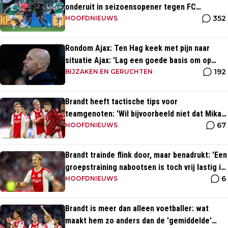
onderuit in seizoensopener tegen FC
352
Dordrecht
HOOFDNIEUWS
Rondom Ajax: Ten Hag keek met pijn naar
situatie Ajax: 'Lag een goede basis om op
192
voort te borduren'
BIJZAKEN EN GERUCHTEN
Brandt heeft tactische tips voor
teamgenoten: 'Wil bijvoorbeeld niet dat Mika
67
te veel naar binnen komt'
HOOFDNIEUWS
Brandt trainde flink door, maar benadrukt: 'Een
groepstraining nabootsen is toch vrij lastig in
6
je eentje'
HOOFDNIEUWS
Brandt is meer dan alleen voetballer: wat
maakt hem zo anders dan de 'gemiddelde'