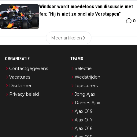
Windsor wordt moedeloos van discussie met
fan: "Hij is niet zo snel als Verstappen"
0
Meer artikelen
ORGANISATIE
TEAMS
Contactgegevens
Selectie
Vacatures
Wedstrijden
Disclaimer
Topscorers
Privacy beleid
Jong Ajax
Dames Ajax
Ajax O19
Ajax O17
Ajax O16
Ajax O15