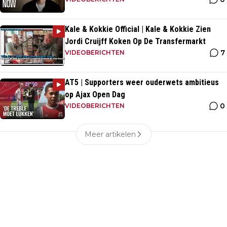
Kale & Kokkie Official | Kale & Kokkie Zien
Jordi Cruijff Koken Op De Transfermarkt
7
VIDEOBERICHTEN
AT5 | Supporters weer ouderwets ambitieus
op Ajax Open Dag
0
VIDEOBERICHTEN
Meer artikelen