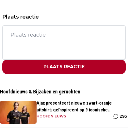
Plaats reactie
PLAATS REACTIE
Hoofdnieuws & Bijzaken en geruchten
Ajax presenteert nieuwe zwart-oranje
uitshirt: geïnspireerd op 9 iconische
295
momenten uit clubhistorie
HOOFDNIEUWS