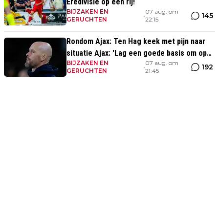
Eredivisie op een rij!
BIJZAKEN EN
07 aug. om
145
•
GERUCHTEN
22:15
Rondom Ajax: Ten Hag keek met pijn naar
situatie Ajax: 'Lag een goede basis om op
BIJZAKEN EN
07 aug. om
voort te borduren'
192
•
GERUCHTEN
21:45