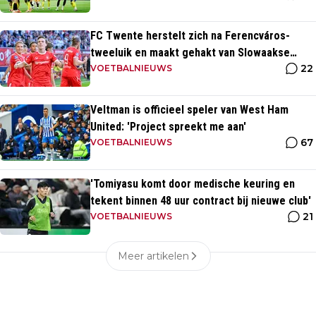
FC Twente herstelt zich na Ferencváros-
tweeluik en maakt gehakt van Slowaakse
22
opponent
VOETBALNIEUWS
Veltman is officieel speler van West Ham
United: 'Project spreekt me aan'
67
VOETBALNIEUWS
'Tomiyasu komt door medische keuring en
tekent binnen 48 uur contract bij nieuwe club'
21
VOETBALNIEUWS
Meer artikelen