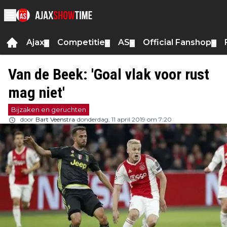
Ajax
Competitie
AS
Official Fanshop
▼
▼
▼
▼
Van de Beek: 'Goal vlak voor rust
mag niet'
Bijzaken en geruchten
door
Bart Veenstra
donderdag, 11 april 2019 om 7:20