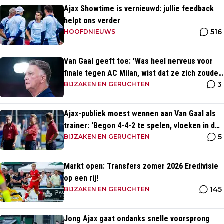
Ajax Showtime is vernieuwd: jullie feedback
helpt ons verder
516
HOOFDNIEUWS
Van Gaal geeft toe: 'Was heel nerveus voor
finale tegen AC Milan, wist dat ze zich zouden
3
aanpassen'
BIJZAKEN EN GERUCHTEN
Ajax-publiek moest wennen aan Van Gaal als
trainer: 'Begon 4-4-2 te spelen, vloeken in de
5
kerk'
BIJZAKEN EN GERUCHTEN
Markt open: Transfers zomer 2026 Eredivisie
op een rij!
145
BIJZAKEN EN GERUCHTEN
Jong Ajax gaat ondanks snelle voorsprong