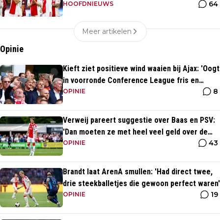
64
voetballer?
HOOFDNIEUWS
Meer artikelen
Opinie
Kieft ziet positieve wind waaien bij Ajax: 'Oogt
in voorronde Conference League fris en
8
energiek'
OPINIE
Verweij pareert suggestie over Baas en PSV:
'Dan moeten ze met heel veel geld over de
43
brug komen'
OPINIE
Brandt laat ArenA smullen: 'Had direct twee,
drie steekballetjes die gewoon perfect waren'
19
OPINIE