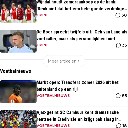
Wijndal houdt zomeraankoop op de bank:
'Denk niet dat het een hele goede verdediger
30
is'
OPINIE
De Boer spreekt twijfels uit: 'Gek van Lang als
voetballer, maar als persoonlijkheid niet'
35
OPINIE
Meer artikelen
Voetbalnieuws
Markt open: Transfers zomer 2026 uit het
buitenland op een rij!
85
VOETBALNIEUWS
Ajax-getint SC Cambuur kent dramatische
rentree in Eredivisie en krijgt pak slaag in
18
eigen huis
VOETBALNIEUWS