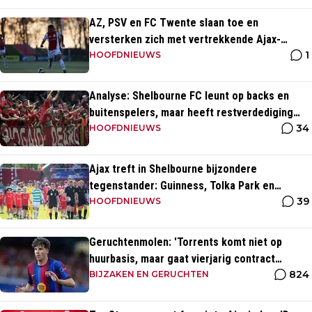
AZ, PSV en FC Twente slaan toe en
versterken zich met vertrekkende Ajax-
1
talenten
HOOFDNIEUWS
Analyse: Shelbourne FC leunt op backs en
buitenspelers, maar heeft restverdediging
34
totaal niet op orde
HOOFDNIEUWS
Ajax treft in Shelbourne bijzondere
tegenstander: Guinness, Tolka Park en
39
bijzonder lage marktwaarde
HOOFDNIEUWS
Geruchtenmolen: 'Torrents komt niet op
huurbasis, maar gaat vierjarig contract
824
tekenen bij Ajax'
BIJZAKEN EN GERUCHTEN