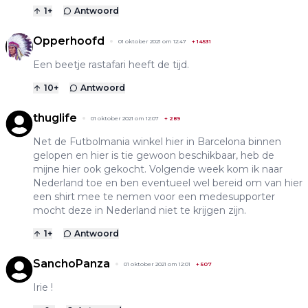
1
+
Antwoord
Opperhoofd
01 oktober 2021 om 12:47
+
14531
Een beetje rastafari heeft de tijd.
10
+
Antwoord
thuglife
01 oktober 2021 om 12:07
+
289
Net de Futbolmania winkel hier in Barcelona binnen
gelopen en hier is tie gewoon beschikbaar, heb de
mijne hier ook gekocht. Volgende week kom ik naar
Nederland toe en ben eventueel wel bereid om van hier
een shirt mee te nemen voor een medesupporter
mocht deze in Nederland niet te krijgen zijn.
1
+
Antwoord
SanchoPanza
01 oktober 2021 om 12:01
+
507
Irie !