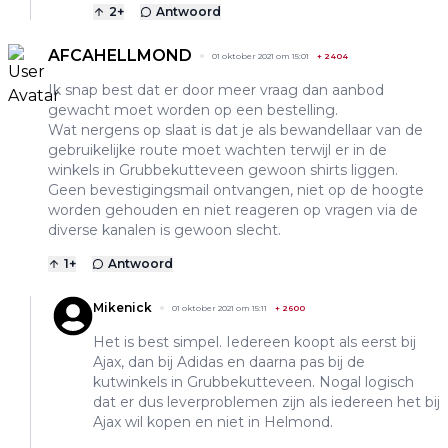
2
+
Antwoord
AFCAHELLMOND
01 oktober 2021 om 15:01
+
2404
Ik snap best dat er door meer vraag dan aanbod
gewacht moet worden op een bestelling.
Wat nergens op slaat is dat je als bewandellaar van de
gebruikelijke route moet wachten terwijl er in de
winkels in Grubbekutteveen gewoon shirts liggen.
Geen bevestigingsmail ontvangen, niet op de hoogte
worden gehouden en niet reageren op vragen via de
diverse kanalen is gewoon slecht.
1
+
Antwoord
Mikenick
01 oktober 2021 om 15:11
+
2600
Het is best simpel. Iedereen koopt als eerst bij
Ajax, dan bij Adidas en daarna pas bij de
kutwinkels in Grubbekutteveen. Nogal logisch
dat er dus leverproblemen zijn als iedereen het bij
Ajax wil kopen en niet in Helmond.