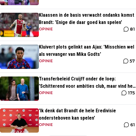
Klaassen in de basis verwacht ondanks komst
Brandt: 'Enige die daar goed kan spelen'
81
OPINIE
Kluivert plots gelinkt aan Ajax: 'Misschien wel
als vervanger van Mika Godts'
57
OPINIE
Transferbeleid Cruijff onder de loep:
'Schitterend voor ambities club, maar vind het
175
heel opvallend'
OPINIE
'Ik denk dat Brandt de hele Eredivisie
ondersteboven kan spelen'
61
OPINIE