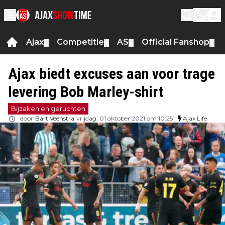
Ajax
Competitie
AS
Official Fanshop
▼
▼
▼
▼
Ajax biedt excuses aan voor trage
levering Bob Marley-shirt
Bijzaken en geruchten
door
Bart Veenstra
vrijdag, 01 oktober 2021 om 10:25
Ajax Life