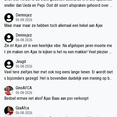
sneller dan Ueda en Pepi. Ooit dit soort uitspraken gehoord over d
eze 2? Ook is Leonardo veel sneller dan Harry Kane. De enige cen
Dennisjez
trum spits die ik zo gauw kon vinden die echt sneller is,is Haaland.
06-08-2026
Ik denk dat ik me nu in ieder geval meer in de snelheid van Leonar
Maar maar maar ze hebben toch allemaal een hekel aan Ajax
do verdiept heb dan het hele team loser analisten van espn ooit he
Dennisjez
eft gedaan of gaat doen.
06-08-2026
Zin in! Ajax zit in een heerlijke vibe. Na afgelopen jaren moeite me
t zin maken om Ajax te kijken is het nu een makkie! Veel plezier va
navond Ajacieden
Jeugd
06-08-2026
Veel tere zieltjes hier met ook nog eens lange tenen. Er wordt niet
s bijzonders gezegd. Het is bovendien duidelijk een mening op ba
sis van wat hij nu heeft laten zien. Niemand zegt dat het in de nabij
GinoAFCA
e toekomst ook niets is. Ik heb ook zitten kijken. Ik zag ook niets
06-08-2026
overtuigends op dit moment. Totaal uit conditie (wat ik voor een t
Bedoel ermee net alsof Ajax Baas aan psv verkoopt
opsporter al bijzonder vind) en inderdaad langzaam. Sluit dit uit da
GiiaAfca
t het een handige goaltjesdief blijkt te zijn die er straks 25 in schie
06-08-2026
t? Nee.