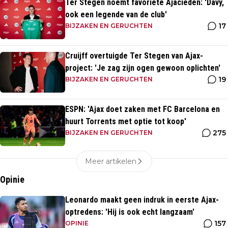
Ter Stegen noemt favoriete Ajacieden: 'Davy,
ook een legende van de club'
17
BIJZAKEN EN GERUCHTEN
Cruijff overtuigde Ter Stegen van Ajax-
project: 'Je zag zijn ogen gewoon oplichten'
19
BIJZAKEN EN GERUCHTEN
ESPN: 'Ajax doet zaken met FC Barcelona en
huurt Torrents met optie tot koop'
275
BIJZAKEN EN GERUCHTEN
Meer artikelen
Opinie
Leonardo maakt geen indruk in eerste Ajax-
optredens: 'Hij is ook echt langzaam'
157
OPINIE