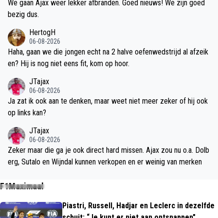
We gaan Ajax weer lekker afbranden. Goed nieuws! We zijn goed
bezig dus.
HertogH
06-08-2026
Haha, gaan we die jongen echt na 2 halve oefenwedstrijd al afzeik
en? Hij is nog niet eens fit, kom op hoor.
JTajax
06-08-2026
Ja zat ik ook aan te denken, maar weet niet meer zeker of hij ook
op links kan?
JTajax
06-08-2026
Zeker maar die ga je ook direct hard missen. Ajax zou nu o.a. Dolb
erg, Sutalo en Wijndal kunnen verkopen en er weinig van merken
F1Maximaal
Piastri, Russell, Hadjar en Leclerc in dezelfde
schuit: “Je kunt er niet aan ontsnappen"