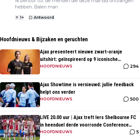
Ik behoor tot de mensen die deze mail idd ontvangen
hebben. Balen man
1
+
Antwoord
Hoofdnieuws & Bijzaken en geruchten
Ajax presenteert nieuwe zwart-oranje
uitshirt: geïnspireerd op 9 iconische
294
momenten uit clubhistorie
HOOFDNIEUWS
Ajax Showtime is vernieuwd: jullie feedback
helpt ons verder
500
HOOFDNIEUWS
LIVE 20.00 uur | Ajax treft Iers Shelbourne FC
in heenduel derde voorronde Conference
5
League
HOOFDNIEUWS