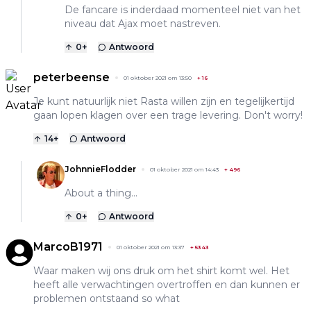
De fancare is inderdaad momenteel niet van het
niveau dat Ajax moet nastreven.
0
+
Antwoord
peterbeense
01 oktober 2021 om 13:50
+
16
Je kunt natuurlijk niet Rasta willen zijn en tegelijkertijd
gaan lopen klagen over een trage levering. Don't worry!
14
+
Antwoord
JohnnieFlodder
01 oktober 2021 om 14:43
+
496
About a thing...
0
+
Antwoord
MarcoB1971
01 oktober 2021 om 13:37
+
5343
Waar maken wij ons druk om het shirt komt wel. Het
heeft alle verwachtingen overtroffen en dan kunnen er
problemen ontstaand so what