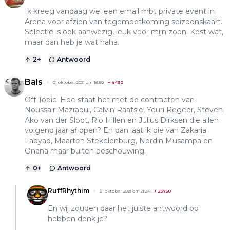
Ik kreeg vandaag wel een email mbt private event in
Arena voor afzien van tegemoetkoming seizoenskaart.
Selectie is ook aanwezig, leuk voor mijn zoon. Kost wat,
maar dan heb je wat haha.
2
+
Antwoord
Bals
01 oktober 2021 om 16:50
+
4430
Off Topic. Hoe staat het met de contracten van
Noussair Mazraoui, Calvin Raatsie, Youri Regeer, Steven
Ako van der Sloot, Rio Hillen en Julius Dirksen die allen
volgend jaar aflopen? En dan laat ik die van Zakaria
Labyad, Maarten Stekelenburg, Nordin Musampa en
Onana maar buiten beschouwing.
0
+
Antwoord
RuffRhythim
01 oktober 2021 om 21:24
+
25750
En wij zouden daar het juiste antwoord op
hebben denk je?