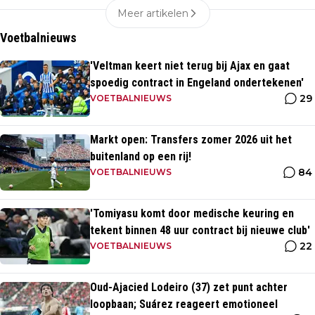
Meer artikelen
Voetbalnieuws
'Veltman keert niet terug bij Ajax en gaat
spoedig contract in Engeland ondertekenen'
29
VOETBALNIEUWS
Markt open: Transfers zomer 2026 uit het
buitenland op een rij!
84
VOETBALNIEUWS
'Tomiyasu komt door medische keuring en
tekent binnen 48 uur contract bij nieuwe club'
22
VOETBALNIEUWS
Oud-Ajacied Lodeiro (37) zet punt achter
loopbaan; Suárez reageert emotioneel