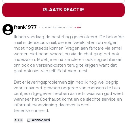
PLAATS REACTIE
frank1977
17 november 2021 om 11:22
+
854
Ik heb vandaag de bestelling geannuleerd. De beloofde
mail in de excuusmail, die een week later zou volgen
moet nog steeds komen. Vragen aan fancare via email
worden niet beantwoord, nu via de chat ging het ook
moeizaam. Moet je er na annuleren ook nog achteraan
om ook de verzendkosten terug te krijgen want dat
gaat ook niet vanzelf. Echt diep triest.
Dat er leveringsproblemen zijn heb ik nog wel begrip
voor, maar het gewoon negeren van mensen die hun
centjes uitgegeven hebben aan iets waarvan god weet
wanneer het überhaupt komt en de slechte service en
informatievoorziening daarover is echt
tenenkrommend.
0
+
Antwoord