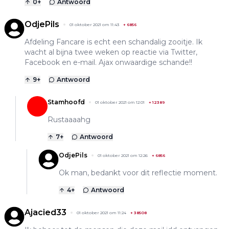
0
+
Antwoord
OdjePils
01 oktober 2021 om 11:43
+
6856
Afdeling Fancare is echt een schandalig zooitje. Ik
wacht al bijna twee weken op reactie via Twitter,
Facebook en e-mail. Ajax onwaardige schande!!
9
+
Antwoord
Stamhoofd
01 oktober 2021 om 12:01
+
12389
Rustaaaahg
7
+
Antwoord
OdjePils
01 oktober 2021 om 12:26
+
6856
Ok man, bedankt voor dit reflectie moment.
4
+
Antwoord
Ajacied33
01 oktober 2021 om 11:24
+
38508