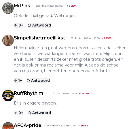
MrPink
02 oktober 2021 om 00:11
+
94157
Ook de mail gehad. Wel netjes.
0
+
Antwoord
Simpelishetmoeilijkst
01 oktober 2021 om 23:00
+
27595
Helemaalniet erg, dat wegens enorm succes, dat zeker
verdiend is, we watlanger moeten wachten. Mijn zoon
en ik zullen decshirts zeker met grote trots dragen, en
het is ook prima reclame voor mijn Ajax op de school
van mijn zoon, hier net ten noorden van Atlanta.
1
+
Antwoord
RuffRhythim
01 oktober 2021 om 21:25
+
25750
Er zijn ergere dingen....
0
+
Antwoord
AFCA-pride
01 oktober 2021 om 17:04
+
20952