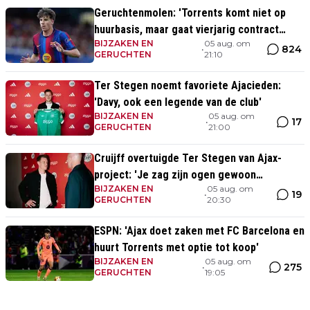
Geruchtenmolen: 'Torrents komt niet op
huurbasis, maar gaat vierjarig contract
BIJZAKEN EN
05 aug. om
tekenen bij Ajax'
824
•
GERUCHTEN
21:10
Ter Stegen noemt favoriete Ajacieden:
'Davy, ook een legende van de club'
BIJZAKEN EN
05 aug. om
17
•
GERUCHTEN
21:00
Cruijff overtuigde Ter Stegen van Ajax-
project: 'Je zag zijn ogen gewoon
BIJZAKEN EN
05 aug. om
oplichten'
19
•
GERUCHTEN
20:30
ESPN: 'Ajax doet zaken met FC Barcelona en
huurt Torrents met optie tot koop'
BIJZAKEN EN
05 aug. om
275
•
GERUCHTEN
19:05