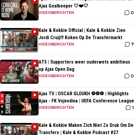
Ajax Goalkeeper 🤍❤️🤍
0
VIDEOBERICHTEN
Kale & Kokkie Official | Kale & Kokkie Zien
Jordi Cruijff Koken Op De Transfermarkt
7
VIDEOBERICHTEN
AT5 | Supporters weer ouderwets ambitieus
op Ajax Open Dag
0
VIDEOBERICHTEN
Ajax TV | OSCAR GLOUKH ⚽️⚽️⚽️ | Highlights
Ajax - FK Vojvodina | UEFA Conference League
1
VIDEOBERICHTEN
Kale & Kokkie Maken Zich Niet Zo Druk Om De
Transfers | Kale & Kokkie Podcast #27