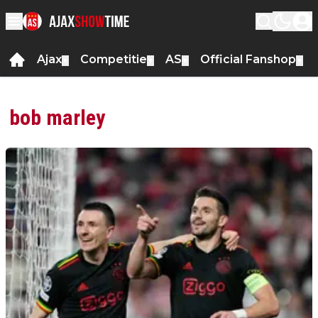
Ajax
Competitie
AS
Official Fanshop
▼
▼
▼
▼
bob marley