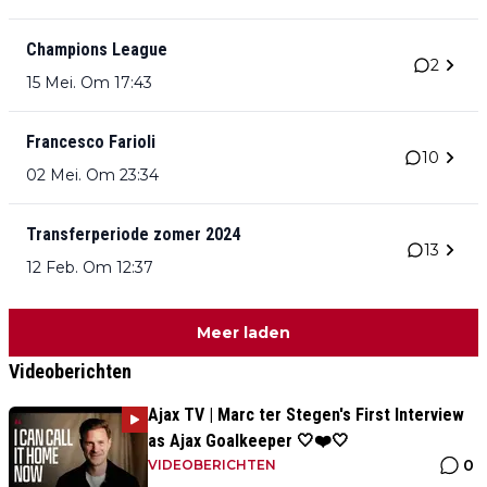
Champions League
2
15 Mei. Om 17:43
Francesco Farioli
10
02 Mei. Om 23:34
Transferperiode zomer 2024
13
12 Feb. Om 12:37
Meer laden
Videoberichten
Ajax TV | Marc ter Stegen's First Interview
as Ajax Goalkeeper 🤍❤️🤍
0
VIDEOBERICHTEN