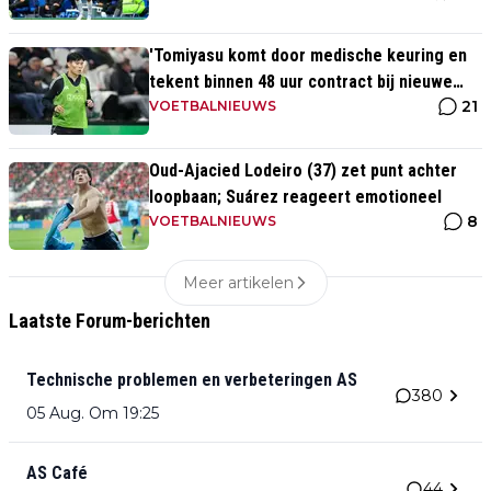
'Tomiyasu komt door medische keuring en
tekent binnen 48 uur contract bij nieuwe
21
club'
VOETBALNIEUWS
Oud-Ajacied Lodeiro (37) zet punt achter
loopbaan; Suárez reageert emotioneel
8
VOETBALNIEUWS
Meer artikelen
Laatste Forum-berichten
Technische problemen en verbeteringen AS
380
05 Aug. Om 19:25
AS Café
44