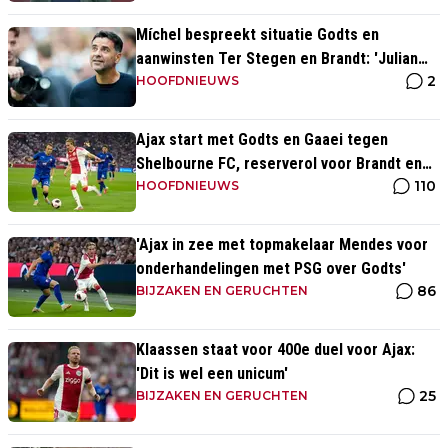
Míchel bespreekt situatie Godts en
aanwinsten Ter Stegen en Brandt: 'Julian
2
kan spelen in de slotfase'
HOOFDNIEUWS
Ajax start met Godts en Gaaei tegen
Shelbourne FC, reserverol voor Brandt en
110
Ter Stegen
HOOFDNIEUWS
'Ajax in zee met topmakelaar Mendes voor
onderhandelingen met PSG over Godts'
86
BIJZAKEN EN GERUCHTEN
Klaassen staat voor 400e duel voor Ajax:
'Dit is wel een unicum'
25
BIJZAKEN EN GERUCHTEN