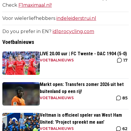
Check
F1maximaal.nl!
Voor wielerliefhebbers
indeleiderstrui.nl
Do you prefer in EN?
idlprocycling.com
Voetbalnieuws
LIVE 20.00 uur | FC Twente - DAC 1904 (5-0)
17
VOETBALNIEUWS
Markt open: Transfers zomer 2026 uit het
buitenland op een rij!
85
VOETBALNIEUWS
Veltman is officieel speler van West Ham
United: 'Project spreekt me aan'
62
VOETBALNIEUWS