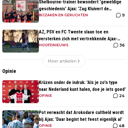
Shelbourne-trainer bewondert 'geweldige
geschiedenis' Ajax: 'Zag Kluivert de
9
winnende scoren'
BIJZAKEN EN GERUCHTEN
AZ, PSV en FC Twente slaan toe en
versterken zich met vertrekkende Ajax-
36
talenten
HOOFDNIEUWS
Meer artikelen
Opinie
Krüzen onder de indruk: 'Als je zo'n type
naar Nederland kunt halen, doe je iets goed'
24
OPINIE
Pot verwacht dat Arokodare cultheld wordt
bij Ajax: 'Daar begint het feest eigenlijk al'
48
OPINIE