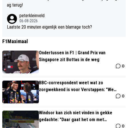
ag terug!
peterkleinveld
06-08-2026
Laatste 20 minuten eigenlijk een blamage toch?
F1Maximaal
Ondertussen in F1 | Grand Prix van
Singapore zit Bottas in de weg
0
BBC-correspondent weet wat zo
zorgwekkend is voor Verstappen: "We
0
hebben het over Max"
Windsor kan zich niet vinden in gekke
gedachte: "Daar gaat het om met
0
Verstappen"