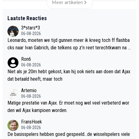
Meer artikelen
Laatste Reacties
3*stars*3
06-08-2026
Leonardo, moeten we tijd gunnen meer ik kreeg toch ff flashba
cks naar Ivan Gabrich, die telkens op z’n reet terechtkwam na e
en schot. Positieve is dat je genoeg creëert maar nare nasmaak
Ron6
omdat je niet meer maakt en toch een goal weggeeft.
06-08-2026
Niet als je 20m hebt gekost, kan hij ook niets aan doen dat Ajax
dat betaald heeft, maar toch
Artemio
06-08-2026
Matige prestatie van Ajax. Er moet nog wel veel verbeterd wor
den wil Ajax kampioen worden.
FransHoek
06-08-2026
De basisspelers hebben goed gespeeld...de wisselspelers viele