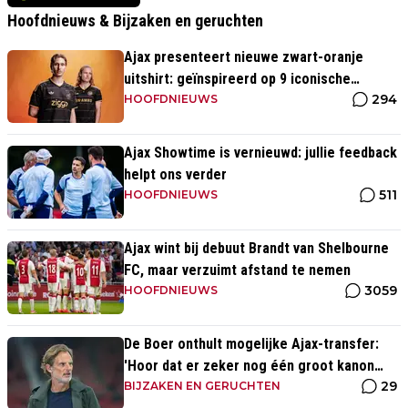
Hoofdnieuws & Bijzaken en geruchten
Ajax presenteert nieuwe zwart-oranje
uitshirt: geïnspireerd op 9 iconische
294
momenten uit clubhistorie
HOOFDNIEUWS
Ajax Showtime is vernieuwd: jullie feedback
helpt ons verder
511
HOOFDNIEUWS
Ajax wint bij debuut Brandt van Shelbourne
FC, maar verzuimt afstand te nemen
3059
HOOFDNIEUWS
De Boer onthult mogelijke Ajax-transfer:
'Hoor dat er zeker nog één groot kanon
29
aankomt'
BIJZAKEN EN GERUCHTEN