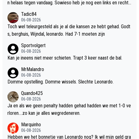
n helaas tegen vandaag. Sowieso heb je nog een links en rechts
buiten nodig. Haal Lang maar zsm op. Helemaal als Godts vertre
Tadic84
kt heb je creativiteit en snelheid nodig.
06-08-2026
Toch wel teleurgesteld als je al die kansen ze hebt gehad. Godt
s, berghuis, Wijndal, leonardo. Had 7-1 moeten zijn
Sportvolgert
06-08-2026
Kan je ineens niet meer schieten. Trapt 3 keer naast de bal.
MrMalandro
06-08-2026
Domme opstelling. Domme wissels. Slechte Leonardo.
Quando425
06-08-2026
Ja en als we geen penalty hadden gehad hadden we met 1-0 ve
rloren….zo kan je alles wegredeneren.
Marquinho
06-08-2026
Hebben we het bonnetje van Leonardo nog? Ik wil mijn geld gra