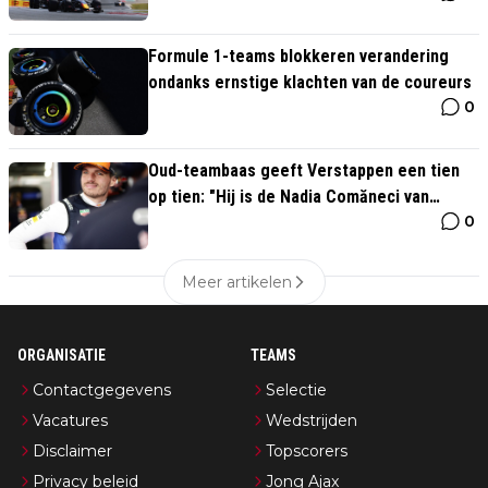
Formule 1-teams blokkeren verandering
ondanks ernstige klachten van de coureurs
0
Oud-teambaas geeft Verstappen een tien
op tien: "Hij is de Nadia Comăneci van
0
Formule 1"
Meer artikelen
ORGANISATIE
TEAMS
Contactgegevens
Selectie
Vacatures
Wedstrijden
Disclaimer
Topscorers
Privacy beleid
Jong Ajax