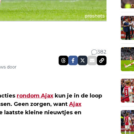
382
uws door
acties
rondom Ajax
kun je in de loop
ssen. Geen zorgen, want
Ajax
 laatste kleine nieuwtjes en