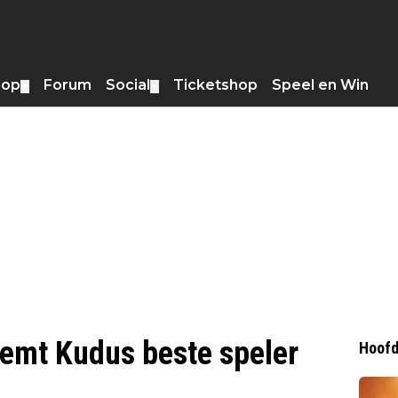
hop
Forum
Social
Ticketshop
Speel en Win
▼
▼
emt Kudus beste speler
Hoofd