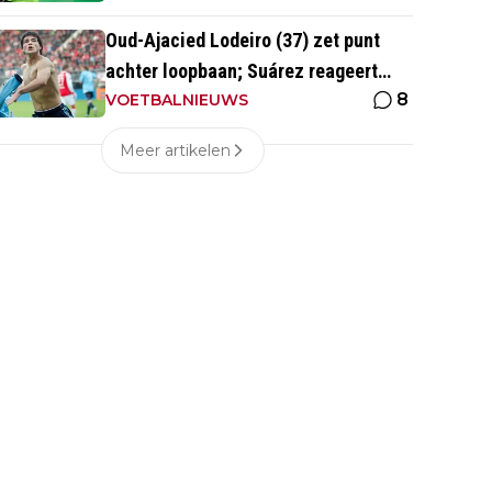
Oud-Ajacied Lodeiro (37) zet punt
achter loopbaan; Suárez reageert
8
emotioneel
VOETBALNIEUWS
Meer artikelen