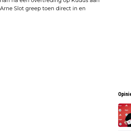
man na een overtreding op Kudus aan
Arne Slot greep toen direct in en
Opini