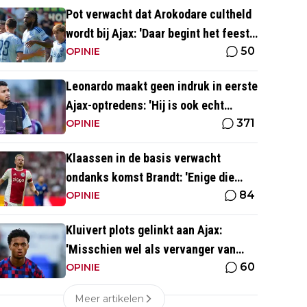
Pot verwacht dat Arokodare cultheld
wordt bij Ajax: 'Daar begint het feest
50
eigenlijk al'
OPINIE
Leonardo maakt geen indruk in eerste
Ajax-optredens: 'Hij is ook echt
371
langzaam'
OPINIE
Klaassen in de basis verwacht
ondanks komst Brandt: 'Enige die
84
daar goed kan spelen'
OPINIE
Kluivert plots gelinkt aan Ajax:
'Misschien wel als vervanger van
60
Mika Godts'
OPINIE
Meer artikelen