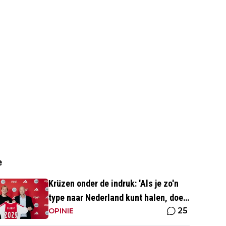
e
Krüzen onder de indruk: 'Als je zo'n
type naar Nederland kunt halen, doe
25
je iets goed'
OPINIE