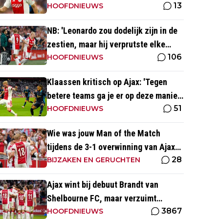
13
kijk ernaar uit'
HOOFDNIEUWS
NB: 'Leonardo zou dodelijk zijn in de
zestien, maar hij verprutste elke
106
kans'
HOOFDNIEUWS
Klaassen kritisch op Ajax: 'Tegen
betere teams ga je er op deze manier
51
gewoon aan'
HOOFDNIEUWS
Wie was jouw Man of the Match
tijdens de 3-1 overwinning van Ajax
28
op Shelbourne FC?
BIJZAKEN EN GERUCHTEN
Ajax wint bij debuut Brandt van
Shelbourne FC, maar verzuimt
3867
afstand te nemen
HOOFDNIEUWS