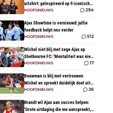
uitshirt: geïnspireerd op 9 iconische
294
momenten uit clubhistorie
HOOFDNIEUWS
Ajax Showtime is vernieuwd: jullie
feedback helpt ons verder
512
HOOFDNIEUWS
Míchel niet blij met zege Ajax op
Shelbourne FC: 'Mentaliteit was niet
17
goed genoeg in de slotfase'
HOOFDNIEUWS
Bouwman is blij met vertrouwen
Míchel en spreekt duidelijk doel uit
26
met Ajax
HOOFDNIEUWS
Brandt wil Ajax aan succes helpen:
'Grote uitdaging die me aanspreekt,