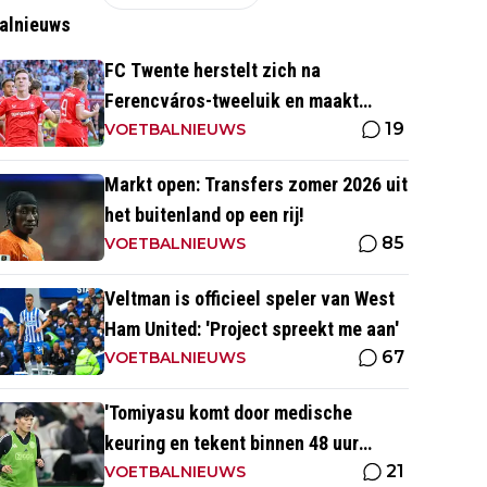
alnieuws
FC Twente herstelt zich na
Ferencváros-tweeluik en maakt
19
gehakt van Slowaakse opponent
VOETBALNIEUWS
Markt open: Transfers zomer 2026 uit
het buitenland op een rij!
85
VOETBALNIEUWS
Veltman is officieel speler van West
Ham United: 'Project spreekt me aan'
67
VOETBALNIEUWS
'Tomiyasu komt door medische
keuring en tekent binnen 48 uur
21
contract bij nieuwe club'
VOETBALNIEUWS