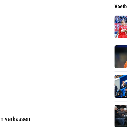
Voetb
am verkassen