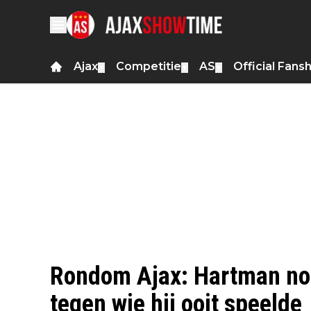
Ajax
Competitie
AS
Official Fans
▼
▼
▼
Rondom Ajax: Hartman no
tegen wie hij ooit speelde