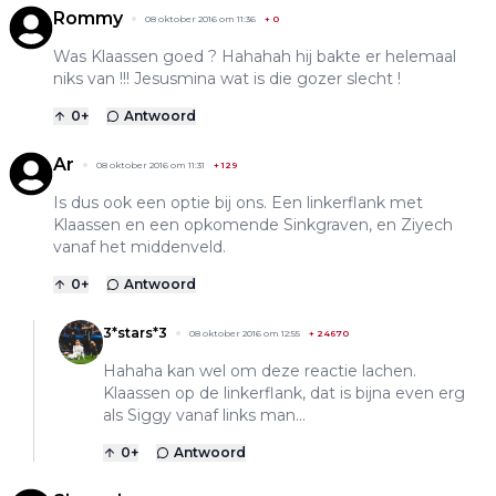
Rommy
08 oktober 2016 om 11:36
+
0
Was Klaassen goed ? Hahahah hij bakte er helemaal
niks van !!! Jesusmina wat is die gozer slecht !
0
+
Antwoord
Ar
08 oktober 2016 om 11:31
+
129
Is dus ook een optie bij ons. Een linkerflank met
Klaassen en een opkomende Sinkgraven, en Ziyech
vanaf het middenveld.
0
+
Antwoord
3*stars*3
08 oktober 2016 om 12:55
+
24670
Hahaha kan wel om deze reactie lachen.
Klaassen op de linkerflank, dat is bijna even erg
als Siggy vanaf links man...
0
+
Antwoord