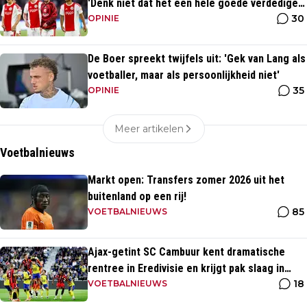
'Denk niet dat het een hele goede verdediger
30
is'
OPINIE
De Boer spreekt twijfels uit: 'Gek van Lang als
voetballer, maar als persoonlijkheid niet'
35
OPINIE
Meer artikelen
Voetbalnieuws
Markt open: Transfers zomer 2026 uit het
buitenland op een rij!
85
VOETBALNIEUWS
Ajax-getint SC Cambuur kent dramatische
rentree in Eredivisie en krijgt pak slaag in
18
eigen huis
VOETBALNIEUWS