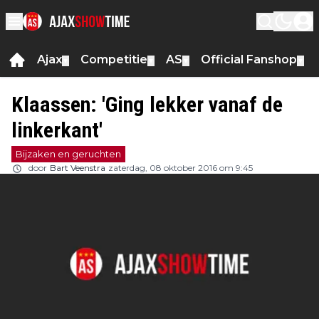
Ajax
Competitie
AS
Official Fanshop
▼
▼
▼
▼
Klaassen: 'Ging lekker vanaf de
linkerkant'
Bijzaken en geruchten
door
Bart Veenstra
zaterdag, 08 oktober 2016 om 9:45