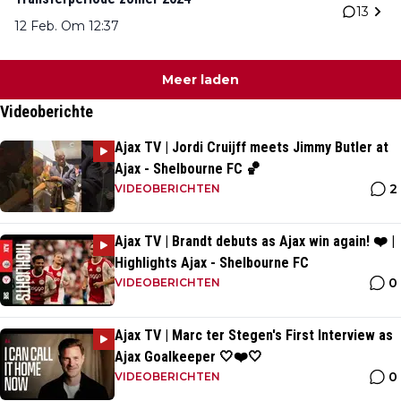
13
12 Feb. Om 12:37
Meer laden
Videoberichte
Ajax TV | Jordi Cruijff meets Jimmy Butler at
Ajax - Shelbourne FC 🏀
2
VIDEOBERICHTEN
Ajax TV | Brandt debuts as Ajax win again! ❤️ |
Highlights Ajax - Shelbourne FC
0
VIDEOBERICHTEN
Ajax TV | Marc ter Stegen's First Interview as
Ajax Goalkeeper 🤍❤️🤍
0
VIDEOBERICHTEN