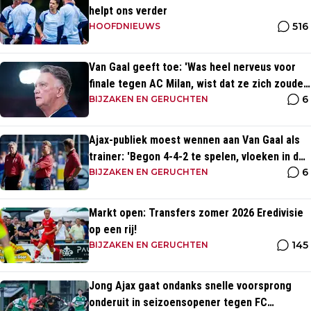
helpt ons verder
516
HOOFDNIEUWS
Van Gaal geeft toe: 'Was heel nerveus voor
finale tegen AC Milan, wist dat ze zich zouden
6
aanpassen'
BIJZAKEN EN GERUCHTEN
Ajax-publiek moest wennen aan Van Gaal als
trainer: 'Begon 4-4-2 te spelen, vloeken in de
6
kerk'
BIJZAKEN EN GERUCHTEN
Markt open: Transfers zomer 2026 Eredivisie
op een rij!
145
BIJZAKEN EN GERUCHTEN
Jong Ajax gaat ondanks snelle voorsprong
onderuit in seizoensopener tegen FC