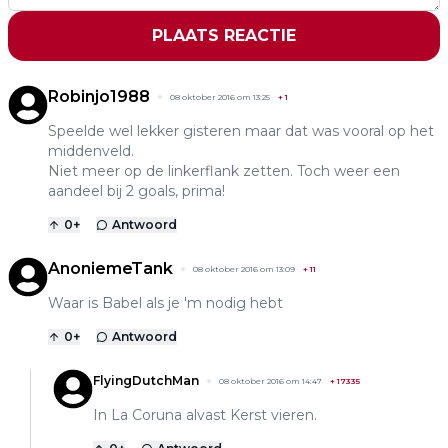
PLAATS REACTIE
Robinjo1988
08 oktober 2016 om 13:25
+
1
Speelde wel lekker gisteren maar dat was vooral op het
middenveld.
Niet meer op de linkerflank zetten. Toch weer een
aandeel bij 2 goals, prima!
0
+
Antwoord
AnoniemeTank
08 oktober 2016 om 13:09
+
11
Waar is Babel als je 'm nodig hebt
0
+
Antwoord
FlyingDutchMan
08 oktober 2016 om 14:47
+
17335
In La Coruna alvast Kerst vieren.