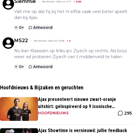
Siemmie
08 oktober 2016 om 11:17
+
2585
Valt me op dat hij bij het nl elftal vaak veel beter speelt
dan bij Ajax.
0
+
Antwoord
MS22
08 oktober 2016 om 10:06
+
0
Nu kan Klaassen op links ipv Ziyech op rechts. Als bosz
weer wil proberen Ziyech van t middenveld te halen
0
+
Antwoord
Hoofdnieuws & Bijzaken en geruchten
Ajax presenteert nieuwe zwart-oranje
uitshirt: geïnspireerd op 9 iconische
295
momenten uit clubhistorie
HOOFDNIEUWS
Ajax Showtime is vernieuwd: jullie feedback