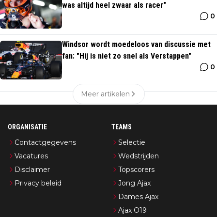
was altijd heel zwaar als racer"
0
Windsor wordt moedeloos van discussie met
fan: "Hij is niet zo snel als Verstappen"
0
Meer artikelen
ORGANISATIE
TEAMS
Contactgegevens
Selectie
Vacatures
Wedstrijden
Disclaimer
Topscorers
Privacy beleid
Jong Ajax
Dames Ajax
Ajax O19