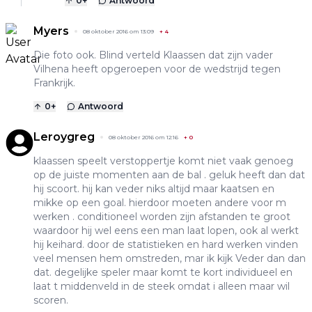
0
+
Antwoord
Myers
08 oktober 2016 om 13:09
+
4
Die foto ook. Blind verteld Klaassen dat zijn vader
Vilhena heeft opgeroepen voor de wedstrijd tegen
Frankrijk.
0
+
Antwoord
Leroygreg
08 oktober 2016 om 12:16
+
0
klaassen speelt verstoppertje komt niet vaak genoeg
op de juiste momenten aan de bal . geluk heeft dan dat
hij scoort. hij kan veder niks altijd maar kaatsen en
mikke op een goal. hierdoor moeten andere voor m
werken . conditioneel worden zijn afstanden te groot
waardoor hij wel eens een man laat lopen, ook al werkt
hij keihard. door de statistieken en hard werken vinden
veel mensen hem omstreden, mar ik kijk Veder dan dan
dat. degelijke speler maar komt te kort individueel en
laat t middenveld in de steek omdat i alleen maar wil
scoren.