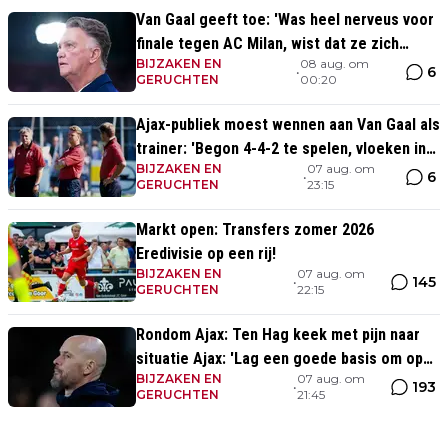
Van Gaal geeft toe: 'Was heel nerveus voor
finale tegen AC Milan, wist dat ze zich
BIJZAKEN EN
08 aug. om
zouden aanpassen'
6
•
GERUCHTEN
00:20
Ajax-publiek moest wennen aan Van Gaal als
trainer: 'Begon 4-4-2 te spelen, vloeken in
BIJZAKEN EN
07 aug. om
de kerk'
6
•
GERUCHTEN
23:15
Markt open: Transfers zomer 2026
Eredivisie op een rij!
BIJZAKEN EN
07 aug. om
145
•
GERUCHTEN
22:15
Rondom Ajax: Ten Hag keek met pijn naar
situatie Ajax: 'Lag een goede basis om op
BIJZAKEN EN
07 aug. om
voort te borduren'
193
•
GERUCHTEN
21:45