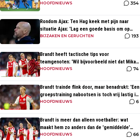
354
Dordrecht
HOOFDNIEUWS
Rondom Ajax: Ten Hag keek met pijn naar
situatie Ajax: 'Lag een goede basis om op
193
voort te borduren'
BIJZAKEN EN GERUCHTEN
Brandt heeft tactische tips voor
teamgenoten: 'Wil bijvoorbeeld niet dat Mika
74
te veel naar binnen komt'
HOOFDNIEUWS
Brandt trainde flink door, maar benadrukt: 'Een
groepstraining nabootsen is toch vrij lastig in
6
je eentje'
HOOFDNIEUWS
Brandt is meer dan alleen voetballer: wat
maakt hem zo anders dan de 'gemiddelde'
66
voetballer?
HOOFDNIEUWS