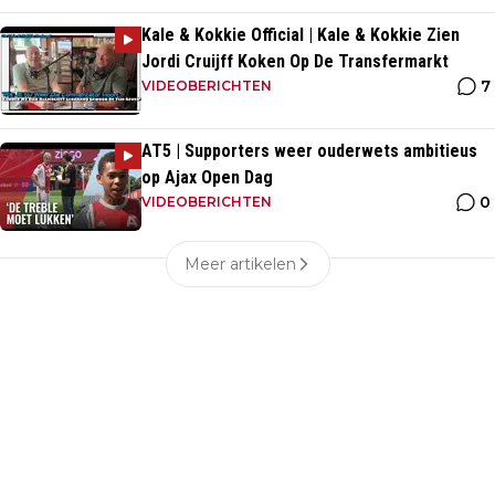
Kale & Kokkie Official | Kale & Kokkie Zien
Jordi Cruijff Koken Op De Transfermarkt
7
VIDEOBERICHTEN
AT5 | Supporters weer ouderwets ambitieus
op Ajax Open Dag
0
VIDEOBERICHTEN
Meer artikelen