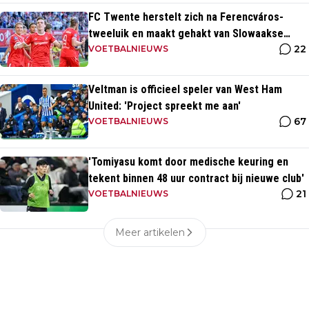
FC Twente herstelt zich na Ferencváros-
tweeluik en maakt gehakt van Slowaakse
22
opponent
VOETBALNIEUWS
Veltman is officieel speler van West Ham
United: 'Project spreekt me aan'
67
VOETBALNIEUWS
'Tomiyasu komt door medische keuring en
tekent binnen 48 uur contract bij nieuwe club'
21
VOETBALNIEUWS
Meer artikelen