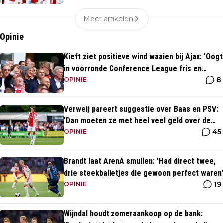
Meer artikelen
Opinie
Kieft ziet positieve wind waaien bij Ajax: 'Oogt
in voorronde Conference League fris en
8
energiek'
OPINIE
Verweij pareert suggestie over Baas en PSV:
'Dan moeten ze met heel veel geld over de
45
brug komen'
OPINIE
Brandt laat ArenA smullen: 'Had direct twee,
drie steekballetjes die gewoon perfect waren'
19
OPINIE
Wijndal houdt zomeraankoop op de bank: