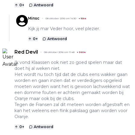
0
+
Antwoord
Minsc
08 oktober 2016 om 14:30
+
1564
Kijk jij mar Veder hoor, veel plezier.
0
+
Antwoord
Red Devil
08 oktober 2016 om 11:48
+
3604
Ik vond Klaassen ook niet zo goed spelen maar dat
doet hij al weken niet.
Het wordt nu toch tijd dat de clubs eens wakker gaan
worden en gaan inzien dat er verdedigers opgeleid
moeten worden want het is gewoon lachwekkend wat
een domme fouten er achterin gemaakt worden bij
Oranje maar ook bij de clubs.
Tegen de Fransen zal dit meteen worden afgestraft en
kan het weleens een flink pakslaag gaan worden voor
Oranje.
0
+
Antwoord