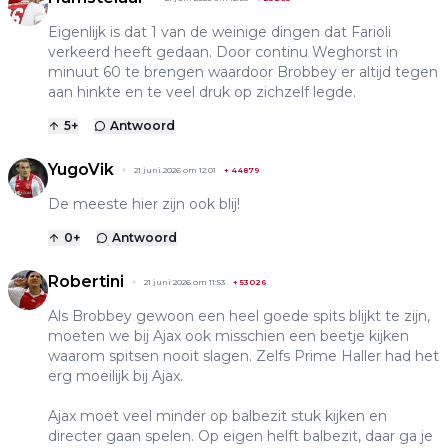
Eigenlijk is dat 1 van de weinige dingen dat Farioli
verkeerd heeft gedaan. Door continu Weghorst in
minuut 60 te brengen waardoor Brobbey er altijd tegen
aan hinkte en te veel druk op zichzelf legde.
5
+
Antwoord
YugoVik
21 juni 2026 om 12:01
+
44879
De meeste hier zijn ook blij!
0
+
Antwoord
Robertini
21 juni 2026 om 11:53
+
53026
Als Brobbey gewoon een heel goede spits blijkt te zijn,
moeten we bij Ajax ook misschien een beetje kijken
waarom spitsen nooit slagen. Zelfs Prime Haller had het
erg moeilijk bij Ajax.
Ajax moet veel minder op balbezit stuk kijken en
directer gaan spelen. Op eigen helft balbezit, daar ga je