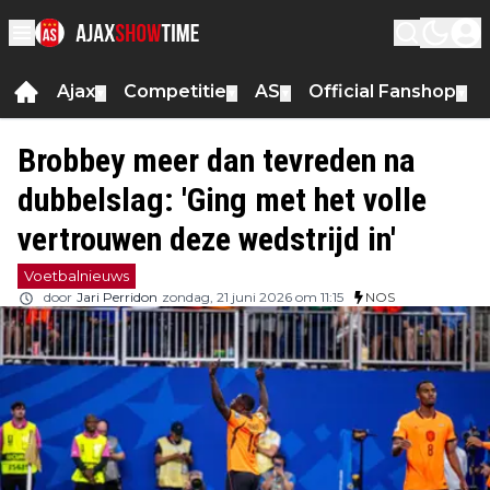
Ajax
Competitie
AS
Official Fanshop
▼
▼
▼
▼
Brobbey meer dan tevreden na
dubbelslag: 'Ging met het volle
vertrouwen deze wedstrijd in'
Voetbalnieuws
door
Jari Perridon
zondag, 21 juni 2026 om 11:15
NOS