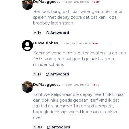
DePlaaggeest
21 juni 2026 om 11:36
+
2417
Ben ook bang dat i dat weer gaat doen hoor
spelen met depay zodra dat dat kan, ik zal
brobbey laten staan
1
+
Antwoord
OuweDibbes
21 juni 2026 om 11:41
+
21154
Koeman vond hem al beter invallen.. ja op een
4/0 stand geen bal goed geraakt.. alleen
minder schade.
1
+
Antwoord
DePlaaggeest
21 juni 2026 om 11:52
+
2417
Echt werkelijk waar die depay heeft niks maar
dan ook niks goeds gedaan, zelf vind ik dat
zijn tijd als nummer 1 in de spits erop zit,
hopelijk denk zijn vriend koeman er ook zo
over
0
+
Antwoord