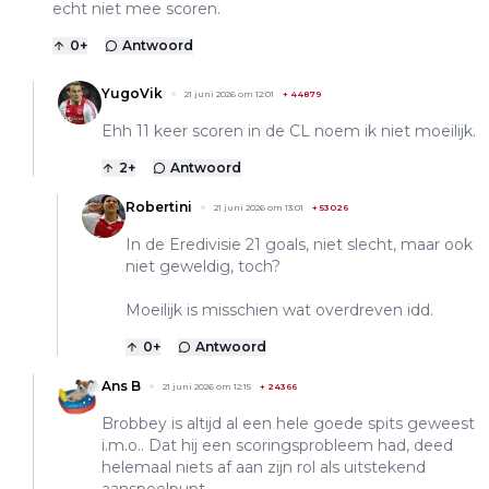
echt niet mee scoren.
0
+
Antwoord
YugoVik
21 juni 2026 om 12:01
+
44879
Ehh 11 keer scoren in de CL noem ik niet moeilijk.
2
+
Antwoord
Robertini
21 juni 2026 om 13:01
+
53026
In de Eredivisie 21 goals, niet slecht, maar ook
niet geweldig, toch?
Moeilijk is misschien wat overdreven idd.
0
+
Antwoord
Ans B
21 juni 2026 om 12:15
+
24366
Brobbey is altijd al een hele goede spits geweest
i.m.o.. Dat hij een scoringsprobleem had, deed
helemaal niets af aan zijn rol als uitstekend
aanspeelpunt.