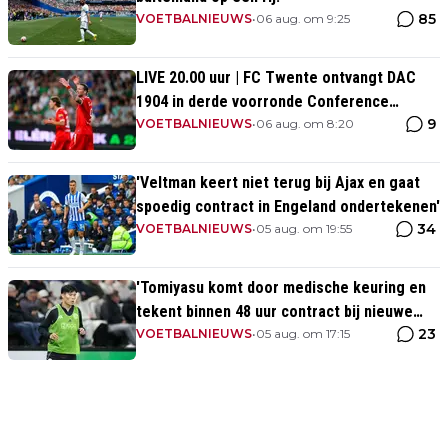
85
VOETBALNIEUWS
•
06 aug. om 9:25
LIVE 20.00 uur | FC Twente ontvangt DAC
1904 in derde voorronde Conference
9
League
VOETBALNIEUWS
•
06 aug. om 8:20
'Veltman keert niet terug bij Ajax en gaat
spoedig contract in Engeland ondertekenen'
34
VOETBALNIEUWS
•
05 aug. om 19:55
'Tomiyasu komt door medische keuring en
tekent binnen 48 uur contract bij nieuwe
23
club'
VOETBALNIEUWS
•
05 aug. om 17:15