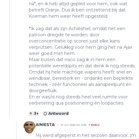
na*, en ik heb altijd gepleit voor hem, ook wat
betreft Oranje. Dus ik ben ontzettend blij dat
Koeman hem weer heeft opgesteld.
*Ik zag dat als zijn Achillishiel, omdat het een
patroon dreigde te worden: door
overconcentratie op scoren juist elke kans
verprutsen. Gelukkig voor hem ging het na Ajax
weer goed met hem.
Maar buiten dat risico zag ik in hem een
potentiële wereldspits en dat denk ik nog steeds.
Omdat hij hele machtige wapens heeft: snel en
wendbaar, beresterk en - ondanks een beperkte
techniek - zéér functioneel als aanspeelpunt én
doorgeefluik.
En er was/is nog steeds heel veel ruimte voor
verbetering qua positionering en loopacties.
3
+
Antwoord
AINIESTA
21 juni 2026 om 12:33
+
84822
Hij werd afgeperst in het seizoen daarvoor, z'n