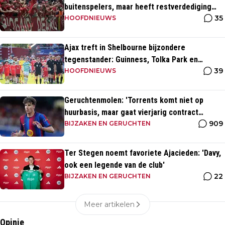
buitenspelers, maar heeft restverdediging
35
totaal niet op orde
HOOFDNIEUWS
Ajax treft in Shelbourne bijzondere
tegenstander: Guinness, Tolka Park en
39
bijzonder lage marktwaarde
HOOFDNIEUWS
Geruchtenmolen: 'Torrents komt niet op
huurbasis, maar gaat vierjarig contract
909
tekenen bij Ajax'
BIJZAKEN EN GERUCHTEN
Ter Stegen noemt favoriete Ajacieden: 'Davy,
ook een legende van de club'
22
BIJZAKEN EN GERUCHTEN
Meer artikelen
Opinie