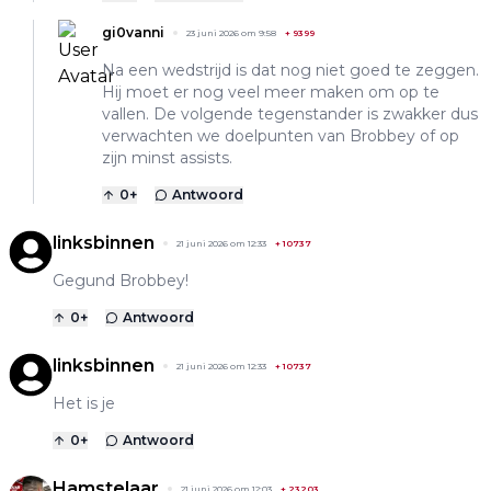
gi0vanni
23 juni 2026 om 9:58
+
9399
Na een wedstrijd is dat nog niet goed te zeggen.
Hij moet er nog veel meer maken om op te
vallen. De volgende tegenstander is zwakker dus
verwachten we doelpunten van Brobbey of op
zijn minst assists.
0
+
Antwoord
linksbinnen
21 juni 2026 om 12:33
+
10737
Gegund Brobbey!
0
+
Antwoord
linksbinnen
21 juni 2026 om 12:33
+
10737
Het is je
0
+
Antwoord
Hamstelaar
21 juni 2026 om 12:03
+
23203