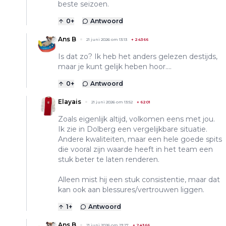
beste seizoen.
0
+
Antwoord
Ans B
21 juni 2026 om 13:13
+
24366
Is dat zo? Ik heb het anders gelezen destijds,
maar je kunt gelijk heben hoor....
0
+
Antwoord
Elayais
21 juni 2026 om 13:52
+
6201
Zoals eigenlijk altijd, volkomen eens met jou.
Ik zie in Dolberg een vergelijkbare situatie.
Andere kwaliteiten, maar een hele goede spits
die vooral zijn waarde heeft in het team een
stuk beter te laten renderen.
Alleen mist hij een stuk consistentie, maar dat
kan ook aan blessures/vertrouwen liggen.
1
+
Antwoord
Ans B
21 juni 2026 om 23:27
+
24366