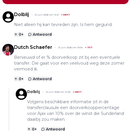
Dolblij
21 juni 2026 om 14:21
+
58137
Niet alleen hij kan tevreden zijn. Is hem gegund.
0
+
Antwoord
Dutch Schaefer
21 juni 2026 om 13:04
+
7117
Benieuwd of er % doorverkoop zit bij een eventuele
transfer. Die gaat voor een veelvoud weg deze zomer
vermoed ik.
0
+
Antwoord
Dolblij
21 juni 2026 om 14:20
+
58137
Volgens beschikbare informatie zit in de
transferclausule een doorverkooppercentage
voor Ajax van 10% over de winst die Sunderland
daarbij zou maken.
0
+
Antwoord