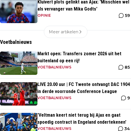
Kluivert plots gelinkt aan Ajax: 'Misschien wel
als vervanger van Mika Godts'
59
OPINIE
Meer artikelen
Voetbalnieuws
Markt open: Transfers zomer 2026 uit het
buitenland op een rij!
85
VOETBALNIEUWS
LIVE 20.00 uur | FC Twente ontvangt DAC 1904
in derde voorronde Conference League
9
VOETBALNIEUWS
'Veltman keert niet terug bij Ajax en gaat
spoedig contract in Engeland ondertekenen'
34
VOETBALNIEUWS