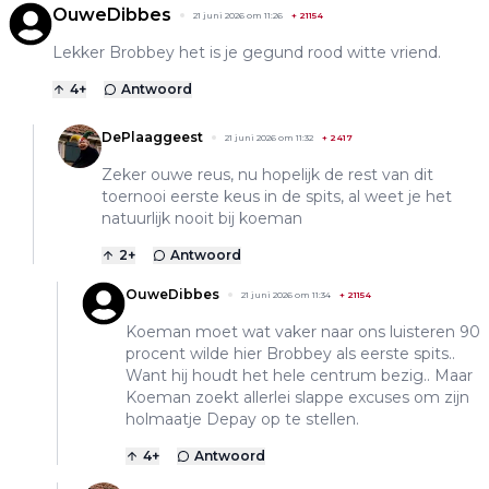
OuweDibbes
21 juni 2026 om 11:26
+
21154
Lekker Brobbey het is je gegund rood witte vriend.
4
+
Antwoord
DePlaaggeest
21 juni 2026 om 11:32
+
2417
Zeker ouwe reus, nu hopelijk de rest van dit
toernooi eerste keus in de spits, al weet je het
natuurlijk nooit bij koeman
2
+
Antwoord
OuweDibbes
21 juni 2026 om 11:34
+
21154
Koeman moet wat vaker naar ons luisteren 90
procent wilde hier Brobbey als eerste spits..
Want hij houdt het hele centrum bezig.. Maar
Koeman zoekt allerlei slappe excuses om zijn
holmaatje Depay op te stellen.
4
+
Antwoord