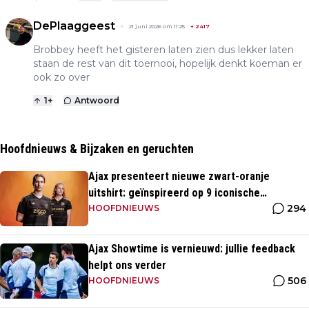
DePlaaggeest
21 juni 2026 om 11:25
+
2417
Brobbey heeft het gisteren laten zien dus lekker laten
staan de rest van dit toernooi, hopelijk denkt koeman er
ook zo over
1
+
Antwoord
Hoofdnieuws & Bijzaken en geruchten
Ajax presenteert nieuwe zwart-oranje
uitshirt: geïnspireerd op 9 iconische
294
momenten uit clubhistorie
HOOFDNIEUWS
Ajax Showtime is vernieuwd: jullie feedback
helpt ons verder
506
HOOFDNIEUWS