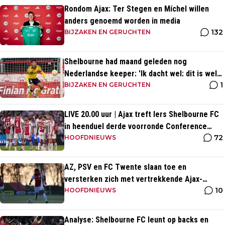
Rondom Ajax: Ter Stegen en Míchel willen
anders genoemd worden in media
132
BIJZAKEN EN GERUCHTEN
Shelbourne had maand geleden nog
Nederlandse keeper: 'Ik dacht wel: dit is wel
1
héél Iers'
BIJZAKEN EN GERUCHTEN
LIVE 20.00 uur | Ajax treft Iers Shelbourne FC
in heenduel derde voorronde Conference
72
League
HOOFDNIEUWS
AZ, PSV en FC Twente slaan toe en
versterken zich met vertrekkende Ajax-
10
talenten
HOOFDNIEUWS
Analyse: Shelbourne FC leunt op backs en