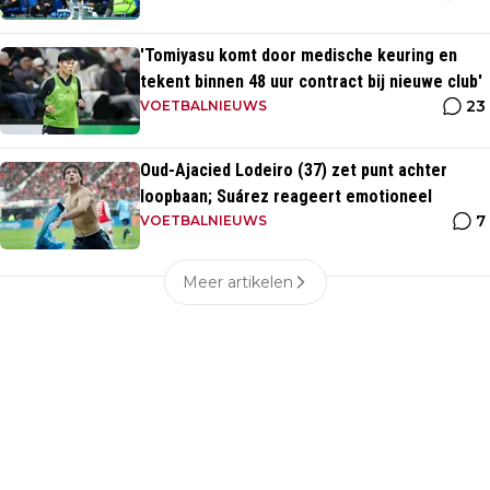
'Tomiyasu komt door medische keuring en
tekent binnen 48 uur contract bij nieuwe club'
23
VOETBALNIEUWS
Oud-Ajacied Lodeiro (37) zet punt achter
loopbaan; Suárez reageert emotioneel
7
VOETBALNIEUWS
Meer artikelen