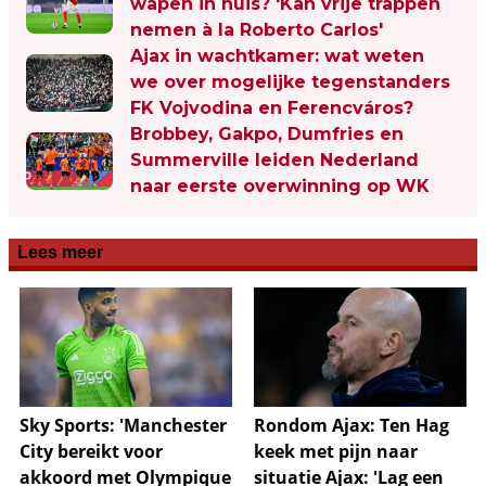
wapen in huis? 'Kan vrije trappen
nemen à la Roberto Carlos'
Ajax in wachtkamer: wat weten
we over mogelijke tegenstanders
FK Vojvodina en Ferencváros?
Brobbey, Gakpo, Dumfries en
Summerville leiden Nederland
naar eerste overwinning op WK