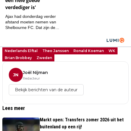
Nederlands Elftal
Theo Janssen
Ronald Koeman
WK
Brian Brobbey
Zweden
Joël Nijman
JN
Redacteur
Bekijk berichten van de auteur
Lees meer
Markt open: Transfers zomer 2026 uit het
buitenland op een rij!