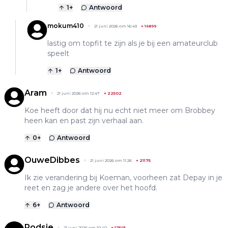
1
+
Antwoord
mokum410
21 juni 2026 om 16:43
+
16899
lastig om topfit te zijn als je bij een amateurclub
speelt
1
+
Antwoord
Aram
21 juni 2026 om 12:47
+
22502
Koe heeft door dat hij nu echt niet meer om Brobbey
heen kan en past zijn verhaal aan.
0
+
Antwoord
OuweDibbes
21 juni 2026 om 11:26
+
21175
Ik zie verandering bij Koeman, voorheen zat Depay in je
reet en zag je andere over het hoofd.
6
+
Antwoord
Rodsje
21 juni 2026 om 10:40
+
17501