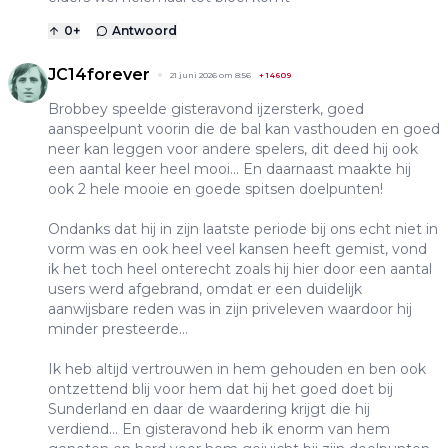
0
+
Antwoord
JC14forever
21 juni 2026 om 8:56
+
14609
Brobbey speelde gisteravond ijzersterk, goed
aanspeelpunt voorin die de bal kan vasthouden en goed
neer kan leggen voor andere spelers, dit deed hij ook
een aantal keer heel mooi... En daarnaast maakte hij
ook 2 hele mooie en goede spitsen doelpunten!
Ondanks dat hij in zijn laatste periode bij ons echt niet in
vorm was en ook heel veel kansen heeft gemist, vond
ik het toch heel onterecht zoals hij hier door een aantal
users werd afgebrand, omdat er een duidelijk
aanwijsbare reden was in zijn priveleven waardoor hij
minder presteerde...
Ik heb altijd vertrouwen in hem gehouden en ben ook
ontzettend blij voor hem dat hij het goed doet bij
Sunderland en daar de waardering krijgt die hij
verdiend... En gisteravond heb ik enorm van hem