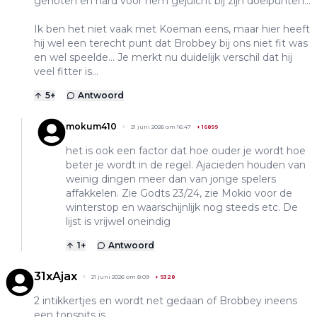
genoten en hard voor hem gejuicht bij zijn doelpunten...
Ik ben het niet vaak met Koeman eens, maar hier heeft
hij wel een terecht punt dat Brobbey bij ons niet fit was
en wel speelde... Je merkt nu duidelijk verschil dat hij
veel fitter is...
5
+
Antwoord
mokum410
21 juni 2026 om 16:47
+
16899
het is ook een factor dat hoe ouder je wordt hoe
beter je wordt in de regel. Ajacieden houden van
weinig dingen meer dan van jonge spelers
affakkelen. Zie Godts 23/24, zie Mokio voor de
winterstop en waarschijnlijk nog steeds etc. De
lijst is vrijwel oneindig
1
+
Antwoord
31xAjax
21 juni 2026 om 8:09
+
9328
2 intikkertjes en wordt net gedaan of Brobbey ineens
een topspits is.....