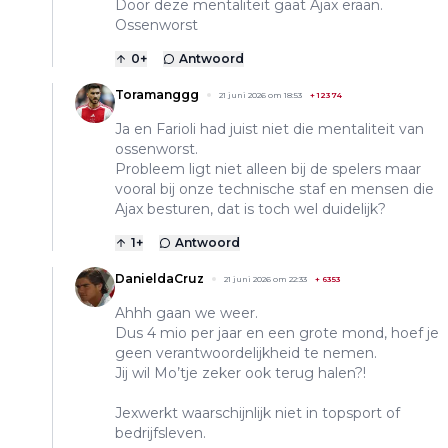
Door deze mentaliteit gaat Ajax eraan.
Ossenworst
0
+
Antwoord
Toramanggg
21 juni 2026 om 18:53
+
12374
Ja en Farioli had juist niet die mentaliteit van
ossenworst.
Probleem ligt niet alleen bij de spelers maar
vooral bij onze technische staf en mensen die
Ajax besturen, dat is toch wel duidelijk?
1
+
Antwoord
DanieldaCruz
21 juni 2026 om 22:33
+
6353
Ahhh gaan we weer.
Dus 4 mio per jaar en een grote mond, hoef je
geen verantwoordelijkheid te nemen.
Jij wil Mo’tje zeker ook terug halen?!
Jexwerkt waarschijnlijk niet in topsport of
bedrijfsleven.