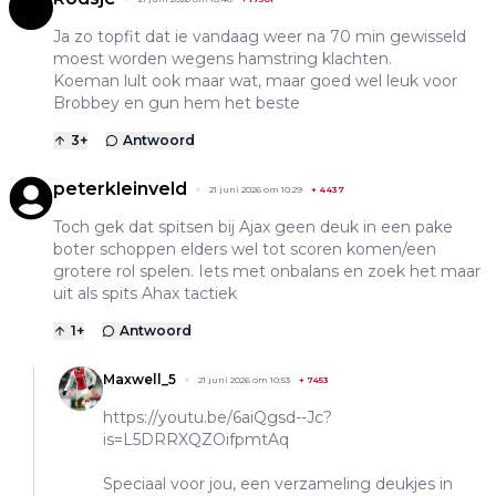
Ja zo topfit dat ie vandaag weer na 70 min gewisseld
moest worden wegens hamstring klachten.
Koeman lult ook maar wat, maar goed wel leuk voor
Brobbey en gun hem het beste
3
+
Antwoord
peterkleinveld
21 juni 2026 om 10:29
+
4437
Toch gek dat spitsen bij Ajax geen deuk in een pake
boter schoppen elders wel tot scoren komen/een
grotere rol spelen. Iets met onbalans en zoek het maar
uit als spits Ahax tactiek
1
+
Antwoord
Maxwell_5
21 juni 2026 om 10:53
+
7453
https://youtu.be/6aiQgsd--Jc?
is=L5DRRXQZOifpmtAq
Speciaal voor jou, een verzameling deukjes in