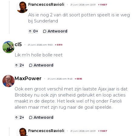
FrancescosRavioli
21 juni 2026 om 22:01
+
19657
Als ie nog 2 van dit soort potten speelt is ie weg
bij Sunderland
0
+
Antwoord
cl5
21 juni 2026 om 9:50
+
5919
Lik m'n holle bolle reet
2
+
Antwoord
MaxPower
21 juni 2026 om 9:43
+
5595
Ook een groot verschil met zijn laatste Ajax jaar is dat
Brobbey nu ook zijn snelheid gebruikt en loop acties
maakt in de diepte. Het leek wel of hij onder Farioli
alleen maar met zijn rug naar de goal speelde.
2
+
Antwoord
FrancescosRavioli
21 juni 2026 om 22:01
+
19657