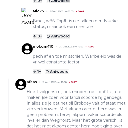
0
+
Antwoord
MickS
21 juni 2026 om 13:05
+
6443
Exact, w86. Topfit is niet alleen een fysieke
status, maar ook een mentale
0
+
Antwoord
mokum410
21 juni 2026 om 16:45
+
16899
pech af en toe misschien. Wanbeleid was de
vrijwel constante factor
1
+
Antwoord
afcas
21 juni 2026 om 10:36
+
5677
Heeft volgens mij ook minder met topfit zijn te
maken (seizoen voor farioli scoorde hij genoeg).
In alles zie je dat het bij Brobbey valt of staat met
zijn vertrouwen. Met akpom achter hem was er
geen probleem, terwijl akpom vaker scoorde als
invaller dan Weghorst. Maar het grote verschil is
dat het met akpom achter hem nooit ging over