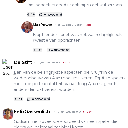
Die loopacties deed ie ook bij zn debuutseizoen
1
+
Antwoord
MaxPower
21 juni 2026 om 23:04
+
5595
Klopt, onder Farioli was het waarschijnlijk ook
kwestie van opdrachten
0
+
Antwoord
De Stift
21 juni 2026 om 9:25
+
8617
Een van de belangrijkste aspecten die Cruijff in de
wederopbouw van Ajax moet realiseren. Topfitte spelers
met topsportmentaliteit. Vanaf Jong Ajax mag niets
anders dan dat vereist worden.
3
+
Antwoord
FelixGassenlicht
21 juni 2026 om 9:19
+
11007
Godsamme, zoveelste voorbeeld van een speler die
elders wel helemaal tot bloei komt