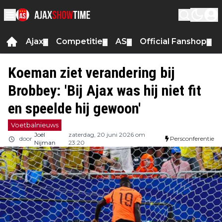
Ajax
Competitie
AS
Official Fanshop
▼
▼
▼
▼
Koeman ziet verandering bij
Brobbey: 'Bij Ajax was hij niet fit
en speelde hij gewoon'
Voetbalnieuws
Joël
zaterdag, 20 juni 2026 om
door
Persconferentie
Nijman
23:20