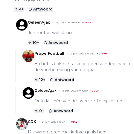
4
+
Antwoord
GeleenAjax
21 juni 2026 om 8:16
+
3647
Je moet er wel staan...
10
+
Antwoord
ProperFootball
21 juni 2026 om 8:35
+
21270
En het is ook niet alsof ie geen aandeel had in
de voorbereiding van de goal.
12
+
Antwoord
GeleenAjax
21 juni 2026 om 10:30
+
3647
Ook dat. Eén van de twee zette hij zelf op...
0
+
Antwoord
CDX
21 juni 2026 om 8:44
+
9362
Dit waren geen makkelijke goals hoor