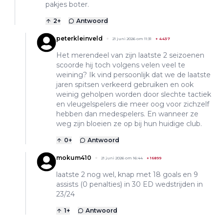
pakjes boter.
2
+
Antwoord
peterkleinveld
21 juni 2026 om 11:31
+
4437
Het merendeel van zijn laatste 2 seizoenen
scoorde hij toch volgens velen veel te
weining? Ik vind persoonlijk dat we de laatste
jaren spitsen verkeerd gebruiken en ook
weinig geholpen worden door slechte tactiek
en vleugelspelers die meer oog voor zichzelf
hebben dan medespelers. En wanneer ze
weg zijn bloeien ze op bij hun huidige club.
0
+
Antwoord
mokum410
21 juni 2026 om 16:44
+
16899
laatste 2 nog wel, knap met 18 goals en 9
assists (0 penalties) in 30 ED wedstrijden in
23/24
1
+
Antwoord