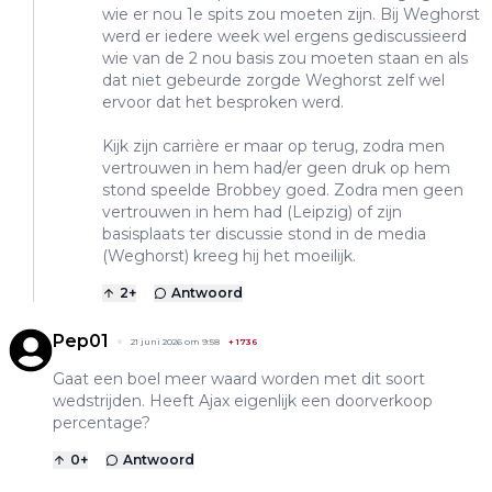
wie er nou 1e spits zou moeten zijn. Bij Weghorst
werd er iedere week wel ergens gediscussieerd
wie van de 2 nou basis zou moeten staan en als
dat niet gebeurde zorgde Weghorst zelf wel
ervoor dat het besproken werd.
Kijk zijn carrière er maar op terug, zodra men
vertrouwen in hem had/er geen druk op hem
stond speelde Brobbey goed. Zodra men geen
vertrouwen in hem had (Leipzig) of zijn
basisplaats ter discussie stond in de media
(Weghorst) kreeg hij het moeilijk.
2
+
Antwoord
Pep01
21 juni 2026 om 9:58
+
1736
Gaat een boel meer waard worden met dit soort
wedstrijden. Heeft Ajax eigenlijk een doorverkoop
percentage?
0
+
Antwoord