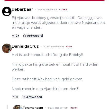
debarbaar
22 juni 2026 om 1:25
+
10058
Bij Ajax was brobbey geestelijk niet fit. Dat krijg je wel
meer als je wordt afgeperst door nieuwe Nederlanders,
en vage vrienden.
2
+
Antwoord
DanieldaCruz
21 juni 2026 om 14:33
+
6353
Het is toch ronduit schofterig die Brobby!!
4 mio pakte hij, grote bek en nooit fit of hard willen
werken.
Deze rat heeft Ajax heel veel geld gekost.
Nooit meer in een Ajax shirt laten zien!!!
1
+
Antwoord
Toramanggg
21 juni 2026 om 16:11
+
12374