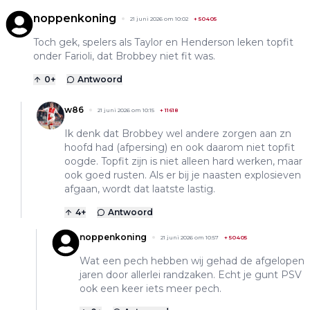
noppenkoning
21 juni 2026 om 10:02
+
50405
Toch gek, spelers als Taylor en Henderson leken topfit
onder Farioli, dat Brobbey niet fit was.
0
+
Antwoord
w86
21 juni 2026 om 10:15
+
11618
Ik denk dat Brobbey wel andere zorgen aan zn
hoofd had (afpersing) en ook daarom niet topfit
oogde. Topfit zijn is niet alleen hard werken, maar
ook goed rusten. Als er bij je naasten explosieven
afgaan, wordt dat laatste lastig.
4
+
Antwoord
noppenkoning
21 juni 2026 om 10:57
+
50405
Wat een pech hebben wij gehad de afgelopen
jaren door allerlei randzaken. Echt je gunt PSV
ook een keer iets meer pech.