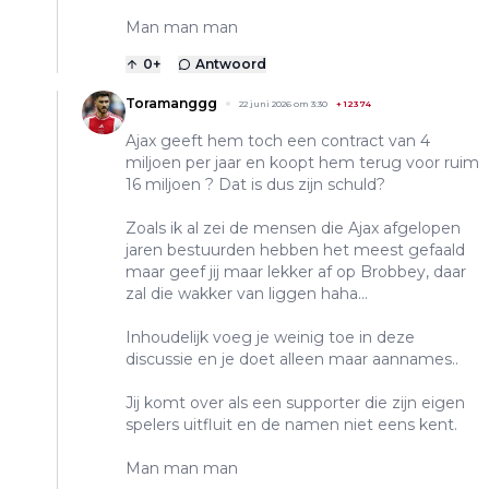
Man man man
0
+
Antwoord
Toramanggg
22 juni 2026 om 3:30
+
12374
Ajax geeft hem toch een contract van 4
miljoen per jaar en koopt hem terug voor ruim
16 miljoen ? Dat is dus zijn schuld?
Zoals ik al zei de mensen die Ajax afgelopen
jaren bestuurden hebben het meest gefaald
maar geef jij maar lekker af op Brobbey, daar
zal die wakker van liggen haha…
Inhoudelijk voeg je weinig toe in deze
discussie en je doet alleen maar aannames..
Jij komt over als een supporter die zijn eigen
spelers uitfluit en de namen niet eens kent.
Man man man