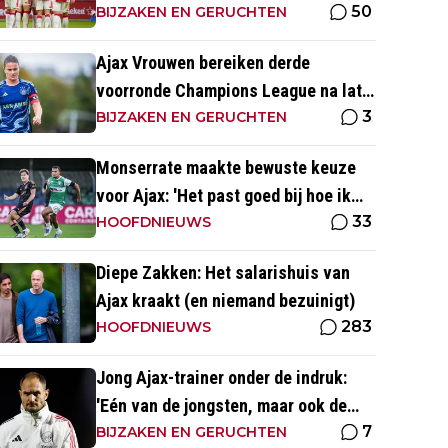
50
altijd met zege
BIJZAKEN EN GERUCHTEN
Ajax Vrouwen bereiken derde
voorronde Champions League na late
3
zege op Rangers FC
BIJZAKEN EN GERUCHTEN
Monserrate maakte bewuste keuze
voor Ajax: 'Het past goed bij hoe ik
33
naar voetbal kijk’
HOOFDNIEUWS
Diepe Zakken: Het salarishuis van
Ajax kraakt (en niemand bezuinigt)
283
HOOFDNIEUWS
Jong Ajax-trainer onder de indruk:
'Eén van de jongsten, maar ook de
7
meest volwassen'
BIJZAKEN EN GERUCHTEN