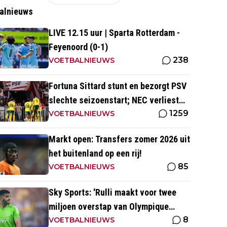
alnieuws
LIVE 12.15 uur | Sparta Rotterdam -
Feyenoord (0-1)
238
VOETBALNIEUWS
Fortuna Sittard stunt en bezorgt PSV
slechte seizoenstart; NEC verliest
1259
ondanks assist Tadic
VOETBALNIEUWS
Markt open: Transfers zomer 2026 uit
het buitenland op een rij!
85
VOETBALNIEUWS
Sky Sports: 'Rulli maakt voor twee
miljoen overstap van Olympique
8
Marseille naar Manchester City'
VOETBALNIEUWS