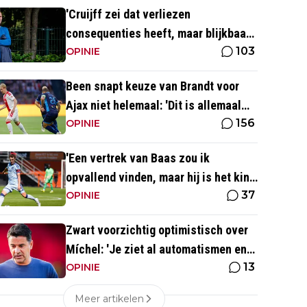
'Cruijff zei dat verliezen
consequenties heeft, maar blijkbaar
103
niet voor de trainer van Ajax 1'
OPINIE
Been snapt keuze van Brandt voor
Ajax niet helemaal: 'Dit is allemaal
156
wat makkelijker'
OPINIE
'Een vertrek van Baas zou ik
opvallend vinden, maar hij is het kind
37
van de rekening van de komst van
OPINIE
Blind'
Zwart voorzichtig optimistisch over
Míchel: 'Je ziet al automatismen en
13
patronen terug, maar...'
OPINIE
Meer artikelen