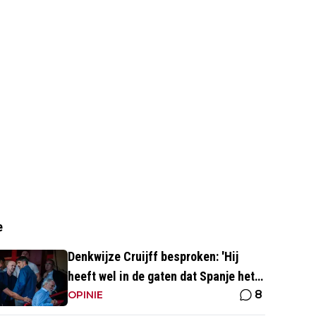
e
Denkwijze Cruijff besproken: 'Hij
heeft wel in de gaten dat Spanje het
8
hoogste is in het voetbal'
OPINIE