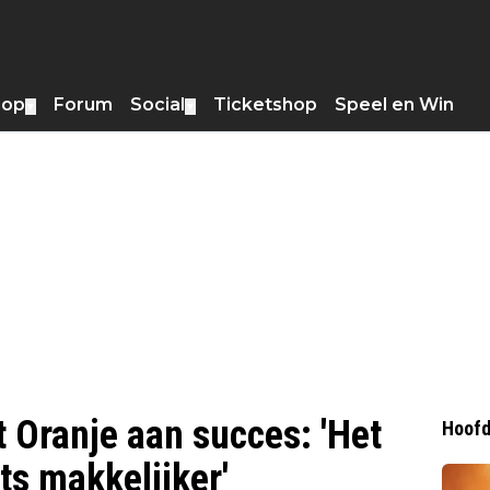
hop
Forum
Social
Ticketshop
Speel en Win
▼
▼
t Oranje aan succes: 'Het
Hoofd
ts makkelijker'