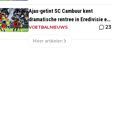
Ajax-getint SC Cambuur kent
dramatische rentree in Eredivisie en
23
krijgt pak slaag in eigen huis
VOETBALNIEUWS
Meer artikelen