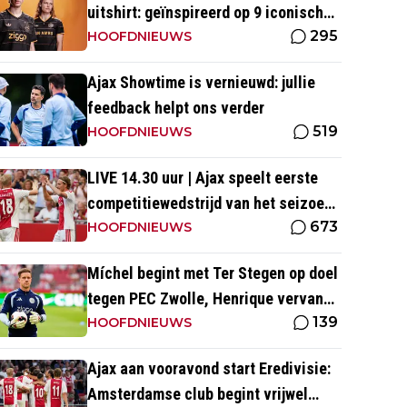
uitshirt: geïnspireerd op 9 iconische
295
momenten uit clubhistorie
HOOFDNIEUWS
Ajax Showtime is vernieuwd: jullie
feedback helpt ons verder
519
HOOFDNIEUWS
LIVE 14.30 uur | Ajax speelt eerste
competitiewedstrijd van het seizoen
673
tegen PEC Zwolle
HOOFDNIEUWS
Míchel begint met Ter Stegen op doel
tegen PEC Zwolle, Henrique vervangt
139
Wijndal
HOOFDNIEUWS
Ajax aan vooravond start Eredivisie:
Amsterdamse club begint vrijwel