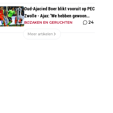
Oud-Ajacied Boer blikt vooruit op PEC
Zwolle - Ajax: 'We hebben gewoon
24
weer kans tegen Ajax'
BIJZAKEN EN GERUCHTEN
Meer artikelen