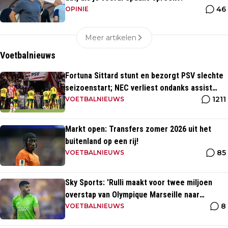
46
OPINIE
Meer artikelen
Voetbalnieuws
Fortuna Sittard stunt en bezorgt PSV slechte
seizoenstart; NEC verliest ondanks assist
1211
Tadic
VOETBALNIEUWS
Markt open: Transfers zomer 2026 uit het
buitenland op een rij!
85
VOETBALNIEUWS
Sky Sports: 'Rulli maakt voor twee miljoen
overstap van Olympique Marseille naar
8
Manchester City'
VOETBALNIEUWS