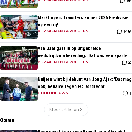
18
Ajax'
BIJZAKEN EN GERUCHTEN
Markt open: Transfers zomer 2026 Eredivisie
op een rij!
148
BIJZAKEN EN GERUCHTEN
Van Gaal gaat in op uitgebreide
wedstrijdvoorbereiding: 'Dat was een aparte
2
discipline, een ritme'
BIJZAKEN EN GERUCHTEN
Nuijten wint bij debuut van Jong Ajax: 'Dat mag
ook, behalve tegen FC Dordrecht'
1
HOOFDNIEUWS
Meer artikelen
Opinie
Been snapt keuze van Brandt voor Ajax niet