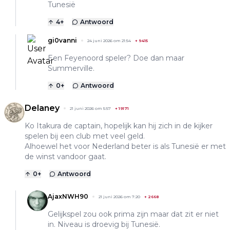
Tunesië
4
+
Antwoord
gi0vanni
24 juni 2026 om 21:54
+
9415
Een Feyenoord speler? Doe dan maar
Summerville.
0
+
Antwoord
Delaney
21 juni 2026 om 5:57
+
19171
Ko Itakura de captain, hopelijk kan hij zich in de kijker
spelen bij een club met veel geld.
Alhoewel het voor Nederland beter is als Tunesië er met
de winst vandoor gaat.
0
+
Antwoord
AjaxNWH90
21 juni 2026 om 7:20
+
2668
Gelijkspel zou ook prima zijn maar dat zit er niet
in. Niveau is droevig bij Tunesië.