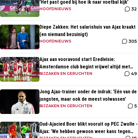
'Het past goed bij hoe ik naar voetbal kijk’
32
HOOFDNIEUWS
Diepe Zakken: Het salarishuis van Ajax kraakt
(en niemand bezuinigt)
305
HOOFDNIEUWS
Ajax aan vooravond start Eredivisie:
Amsterdamse club begint vrijwel altijd met
49
zege
BIJZAKEN EN GERUCHTEN
Jong Ajax-trainer onder de indruk: 'Eén van de
jongsten, maar ook de meest volwassen'
5
BIJZAKEN EN GERUCHTEN
Oud-Ajacied Boer blikt vooruit op PEC Zwolle -
Ajax: 'We hebben gewoon weer kans tegen