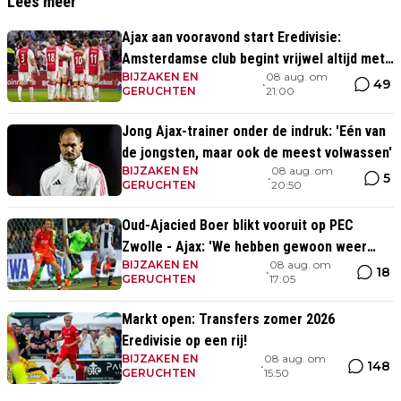
Lees meer
Ajax aan vooravond start Eredivisie:
Amsterdamse club begint vrijwel altijd met
BIJZAKEN EN
08 aug. om
zege
49
•
GERUCHTEN
21:00
Jong Ajax-trainer onder de indruk: 'Eén van
de jongsten, maar ook de meest volwassen'
BIJZAKEN EN
08 aug. om
5
•
GERUCHTEN
20:50
Oud-Ajacied Boer blikt vooruit op PEC
Zwolle - Ajax: 'We hebben gewoon weer
BIJZAKEN EN
08 aug. om
kans tegen Ajax'
18
•
GERUCHTEN
17:05
Markt open: Transfers zomer 2026
Eredivisie op een rij!
BIJZAKEN EN
08 aug. om
148
•
GERUCHTEN
15:50