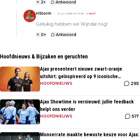
2
+
Antwoord
HStorm
21 juni 2026 om 17:05
+
4327
Gellukig hebben we Wijndal nog!
0
+
Antwoord
Hoofdnieuws & Bijzaken en geruchten
Ajax presenteert nieuwe zwart-oranje
uitshirt: geïnspireerd op 9 iconische
295
momenten uit clubhistorie
HOOFDNIEUWS
Ajax Showtime is vernieuwd: jullie feedback
helpt ons verder
517
HOOFDNIEUWS
Monserrate maakte bewuste keuze voor Ajax: