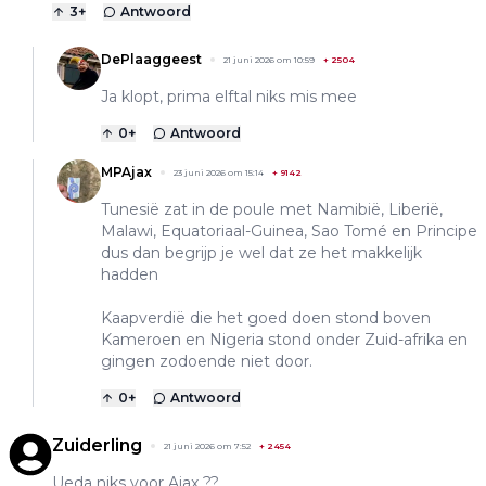
3
+
Antwoord
DePlaaggeest
21 juni 2026 om 10:59
+
2504
Ja klopt, prima elftal niks mis mee
0
+
Antwoord
MPAjax
23 juni 2026 om 15:14
+
9142
Tunesië zat in de poule met Namibië, Liberië,
Malawi, Equatoriaal-Guinea, Sao Tomé en Principe
dus dan begrijp je wel dat ze het makkelijk
hadden
Kaapverdië die het goed doen stond boven
Kameroen en Nigeria stond onder Zuid-afrika en
gingen zodoende niet door.
0
+
Antwoord
Zuiderling
21 juni 2026 om 7:52
+
2454
Ueda niks voor Ajax ??