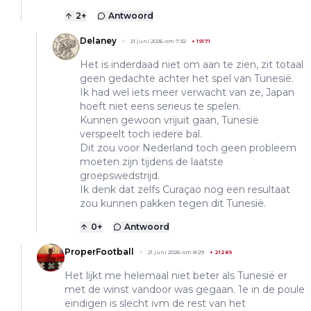
2
+
Antwoord
Delaney
21 juni 2026 om 7:32
+
19171
Het is inderdaad niet om aan te zien, zit totaal
geen gedachte achter het spel van Tunesië.
Ik had wel iets meer verwacht van ze, Japan
hoeft niet eens serieus te spelen.
Kunnen gewoon vrijuit gaan, Tunesië
verspeelt toch iedere bal.
Dit zou voor Nederland toch geen probleem
moeten zijn tijdens de laatste
groepswedstrijd.
Ik denk dat zelfs Curaçao nog een resultaat
zou kunnen pakken tegen dit Tunesië.
0
+
Antwoord
ProperFootball
21 juni 2026 om 8:29
+
21289
Het lijkt me helemaal niet beter als Tunesië er
met de winst vandoor was gegaan. 1e in de poule
eindigen is slecht ivm de rest van het