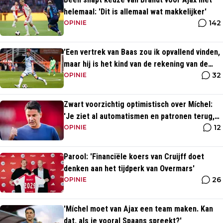
helemaal: 'Dit is allemaal wat makkelijker'
142
OPINIE
'Een vertrek van Baas zou ik opvallend vinden,
maar hij is het kind van de rekening van de
32
komst van Blind'
OPINIE
Zwart voorzichtig optimistisch over Míchel:
'Je ziet al automatismen en patronen terug,
12
maar...'
OPINIE
Parool: 'Financiële koers van Cruijff doet
denken aan het tijdperk van Overmars'
26
OPINIE
'Míchel moet van Ajax een team maken. Kan
dat, als je vooral Spaans spreekt?'