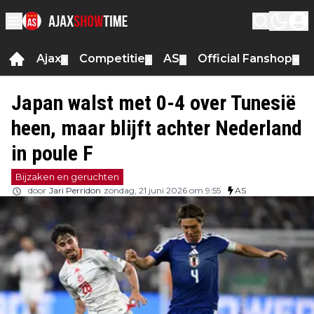
Ajax
Competitie
AS
Official Fanshop
▼
▼
▼
▼
Japan walst met 0-4 over Tunesië
heen, maar blijft achter Nederland
in poule F
Bijzaken en geruchten
door
Jari Perridon
zondag, 21 juni 2026 om 9:55
AS