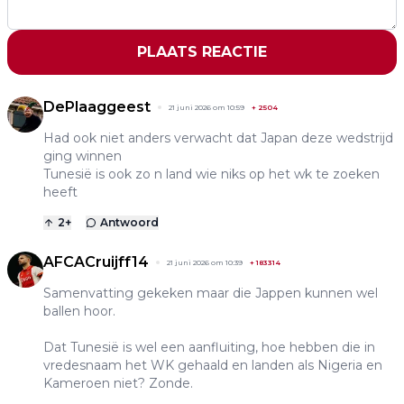
PLAATS REACTIE
DePlaaggeest
21 juni 2026 om 10:59
+
2504
Had ook niet anders verwacht dat Japan deze wedstrijd
ging winnen
Tunesië is ook zo n land wie niks op het wk te zoeken
heeft
2
+
Antwoord
AFCACruijff14
21 juni 2026 om 10:39
+
183314
Samenvatting gekeken maar die Jappen kunnen wel
ballen hoor.
Dat Tunesië is wel een aanfluiting, hoe hebben die in
vredesnaam het WK gehaald en landen als Nigeria en
Kameroen niet? Zonde.