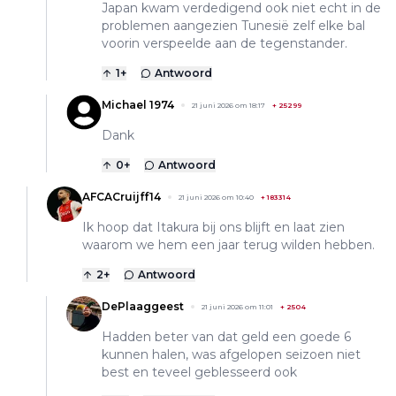
Japan kwam verdedigend ook niet echt in de
problemen aangezien Tunesië zelf elke bal
voorin verspeelde aan de tegenstander.
1
+
Antwoord
Michael 1974
21 juni 2026 om 18:17
+
25299
Dank
0
+
Antwoord
AFCACruijff14
21 juni 2026 om 10:40
+
183314
Ik hoop dat Itakura bij ons blijft en laat zien
waarom we hem een jaar terug wilden hebben.
2
+
Antwoord
DePlaaggeest
21 juni 2026 om 11:01
+
2504
Hadden beter van dat geld een goede 6
kunnen halen, was afgelopen seizoen niet
best en teveel geblesseerd ook