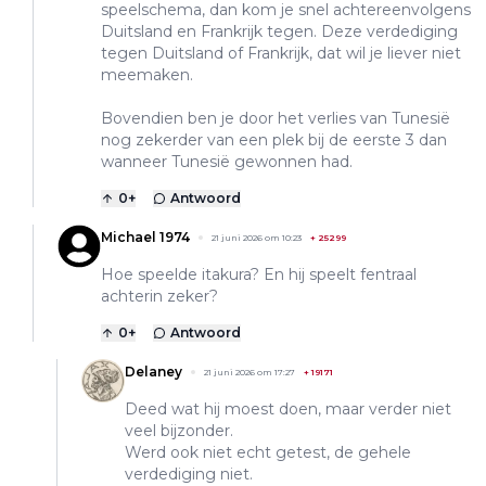
speelschema, dan kom je snel achtereenvolgens
Duitsland en Frankrijk tegen. Deze verdediging
tegen Duitsland of Frankrijk, dat wil je liever niet
meemaken.
Bovendien ben je door het verlies van Tunesië
nog zekerder van een plek bij de eerste 3 dan
wanneer Tunesië gewonnen had.
0
+
Antwoord
Michael 1974
21 juni 2026 om 10:23
+
25299
Hoe speelde itakura? En hij speelt fentraal
achterin zeker?
0
+
Antwoord
Delaney
21 juni 2026 om 17:27
+
19171
Deed wat hij moest doen, maar verder niet
veel bijzonder.
Werd ook niet echt getest, de gehele
verdediging niet.