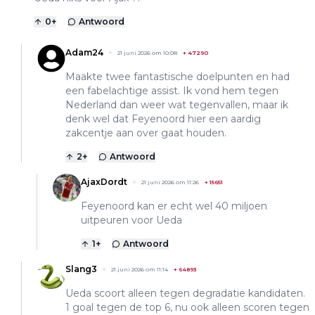
0
+
Antwoord
Adam24
21 juni 2026 om 10:08
+
47290
Maakte twee fantastische doelpunten en had
een fabelachtige assist. Ik vond hem tegen
Nederland dan weer wat tegenvallen, maar ik
denk wel dat Feyenoord hier een aardig
zakcentje aan over gaat houden.
2
+
Antwoord
AjaxDordt
21 juni 2026 om 11:26
+
15651
Feyenoord kan er echt wel 40 miljoen
uitpeuren voor Ueda
1
+
Antwoord
Slang3
21 juni 2026 om 11:14
+
64893
Ueda scoort alleen tegen degradatie kandidaten.
1 goal tegen de top 6, nu ook alleen scoren tegen