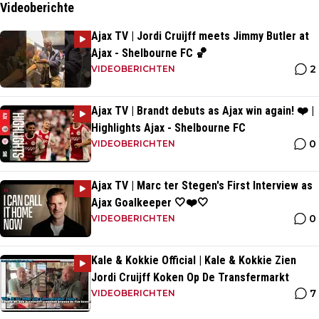
Videoberichte
Ajax TV | Jordi Cruijff meets Jimmy Butler at
Ajax - Shelbourne FC 🏀
2
VIDEOBERICHTEN
Ajax TV | Brandt debuts as Ajax win again! ❤️ |
Highlights Ajax - Shelbourne FC
0
VIDEOBERICHTEN
Ajax TV | Marc ter Stegen's First Interview as
Ajax Goalkeeper 🤍❤️🤍
0
VIDEOBERICHTEN
Kale & Kokkie Official | Kale & Kokkie Zien
Jordi Cruijff Koken Op De Transfermarkt
7
VIDEOBERICHTEN