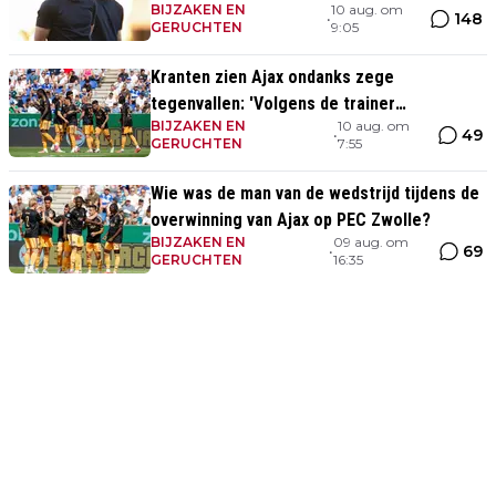
BIJZAKEN EN
10 aug. om
148
•
GERUCHTEN
9:05
Kranten zien Ajax ondanks zege
tegenvallen: 'Volgens de trainer
BIJZAKEN EN
10 aug. om
aandachtspunt op transfermarkt'
49
•
GERUCHTEN
7:55
Wie was de man van de wedstrijd tijdens de
overwinning van Ajax op PEC Zwolle?
BIJZAKEN EN
09 aug. om
69
•
GERUCHTEN
16:35