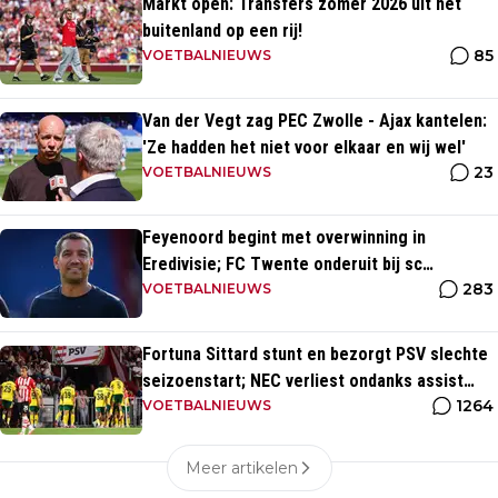
Markt open: Transfers zomer 2026 uit het
buitenland op een rij!
85
VOETBALNIEUWS
Van der Vegt zag PEC Zwolle - Ajax kantelen:
'Ze hadden het niet voor elkaar en wij wel'
23
VOETBALNIEUWS
Feyenoord begint met overwinning in
Eredivisie; FC Twente onderuit bij sc
283
Heerenveen
VOETBALNIEUWS
Fortuna Sittard stunt en bezorgt PSV slechte
seizoenstart; NEC verliest ondanks assist
1264
Tadic
VOETBALNIEUWS
Meer artikelen