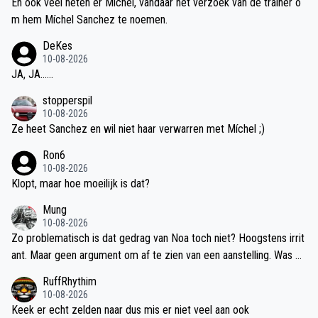
En ook veel heten er Míchel, vandaar het verzoek van de trainer o
m hem Míchel Sanchez te noemen.
DeKes
10-08-2026
JA, JA……
stopperspil
10-08-2026
Ze heet Sanchez en wil niet haar verwarren met Míchel ;)
Ron6
10-08-2026
Klopt, maar hoe moeilijk is dat?
Mung
10-08-2026
Zo problematisch is dat gedrag van Noa toch niet? Hoogstens irrit
ant. Maar geen argument om af te zien van een aanstelling. Was on
der Bosz een van de sterkhouders van psv. Vind alleen zijn blessur
RuffRhythim
egevoeligheid en wisselvalligheid in rendement reden tot twijfel
10-08-2026
Keek er echt zelden naar dus mis er niet veel aan ook