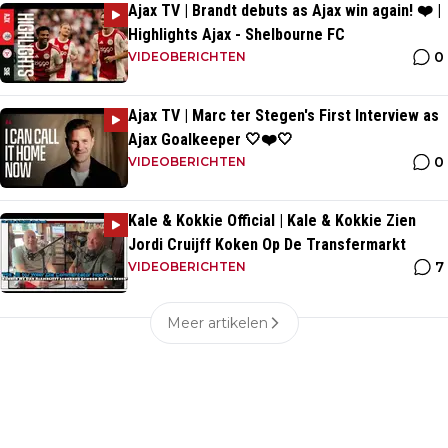
Ajax TV | Brandt debuts as Ajax win again! ❤️ |
Highlights Ajax - Shelbourne FC
0
VIDEOBERICHTEN
Ajax TV | Marc ter Stegen's First Interview as
Ajax Goalkeeper 🤍❤️🤍
0
VIDEOBERICHTEN
Kale & Kokkie Official | Kale & Kokkie Zien
Jordi Cruijff Koken Op De Transfermarkt
7
VIDEOBERICHTEN
Meer artikelen