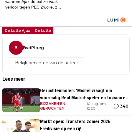
De Lutte Ajax
De Lutte
B
BvdPloeg
Bekijk berichten van de auteur
Lees meer
Geruchtenmolen: 'Míchel vraagt om
voormalig Real Madrid-speler en topscorer
BIJZAKEN EN
10 aug. om
Segunda División'
348
•
GERUCHTEN
12:20
Markt open: Transfers zomer 2026
Eredivisie op een rij!