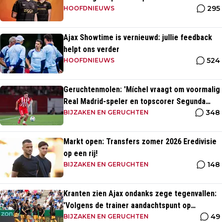
295
momenten uit clubhistorie
HOOFDNIEUWS
Ajax Showtime is vernieuwd: jullie feedback
helpt ons verder
524
HOOFDNIEUWS
Geruchtenmolen: 'Míchel vraagt om voormalig
Real Madrid-speler en topscorer Segunda
348
División'
BIJZAKEN EN GERUCHTEN
Markt open: Transfers zomer 2026 Eredivisie
op een rij!
148
BIJZAKEN EN GERUCHTEN
Kranten zien Ajax ondanks zege tegenvallen:
'Volgens de trainer aandachtspunt op
49
transfermarkt'
BIJZAKEN EN GERUCHTEN