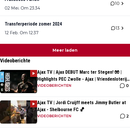
10
02 Mei. Om 23:34
Transferperiode zomer 2024
13
12 Feb. Om 12:37
Meer laden
Videoberichte
Ajax TV | Ajax DEBUT Marc ter Stegen! 🧤 |
Highlights PEC Zwolle - Ajax | Vriendenloterij
0
Eredivisie
VIDEOBERICHTEN
Ajax TV | Jordi Cruijff meets Jimmy Butler at
Ajax - Shelbourne FC 🏀
2
VIDEOBERICHTEN