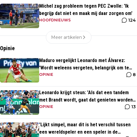
Míchel zag probleem tegen PEC Zwolle: 'Ik
begrijp dat niet en maak mij daar zorgen om'
124
HOOFDNIEUWS
Meer artikelen
Opinie
Maduro vergelijkt Leonardo met Álvarez:
'Wordt weleens vergeten, belangrijk om te
8
benoemen'
OPINIE
Leonardo krijgt steun: 'Als dat een tandem
met Brandt wordt, gaat dat genieten worden
13
bij Ajax'
OPINIE
'Lijkt simpel, maar dit is het verschil tussen
een wereldspeler en een speler in de