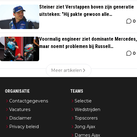
Steiner ziet Verstappen boven zijn generatie
uitsteken: "Hij pakte gewoon alle
0
kampioenschappen"
Voormalig engineer ziet dominante Mercedes,
maar noemt problemen bij Russell
0
"onacceptabel"
Meer artikelen
ORGANISATIE
TEAMS
Contactgegevens
Selectie
Vacatures
Wedstrijden
Disclaimer
Topscorers
Privacy beleid
Jong Ajax
Dames Ajax