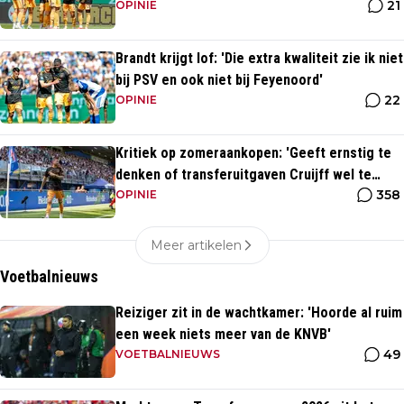
21
Eredivisie'
OPINIE
Brandt krijgt lof: 'Die extra kwaliteit zie ik niet
bij PSV en ook niet bij Feyenoord'
22
OPINIE
Kritiek op zomeraankopen: 'Geeft ernstig te
denken of transferuitgaven Cruijff wel te
358
rechtvaardigen zijn'
OPINIE
Meer artikelen
Voetbalnieuws
Reiziger zit in de wachtkamer: 'Hoorde al ruim
een week niets meer van de KNVB'
49
VOETBALNIEUWS