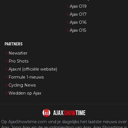
Ajax O19
Ajax O17
Ajax O16
Ajax O15
PARTNERS
Newsifier
Pro Shots
Ajax.nl (officiële website)
Formule 1-nieuws
Cycling News
Wedden op Ajax
Op AjaxShowtime.com vind je dagelijks het laatste nieuws over
Ajax, Jong Ajax en de jeugdopleiding van Ajax. Ajax Showtime is