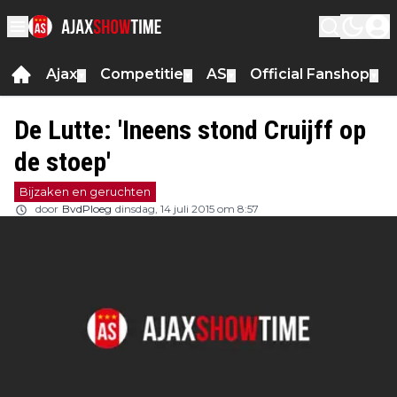
Ajax
Competitie
AS
Official Fanshop
▼
▼
▼
▼
De Lutte: 'Ineens stond Cruijff op
de stoep'
Bijzaken en geruchten
door
BvdPloeg
dinsdag, 14 juli 2015 om 8:57