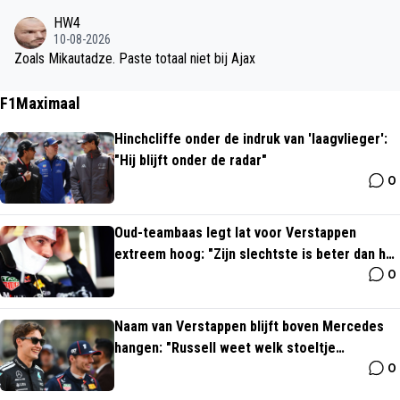
HW4
10-08-2026
Zoals Mikautadze. Paste totaal niet bij Ajax
F1Maximaal
Hinchcliffe onder de indruk van 'laagvlieger':
"Hij blijft onder de radar"
0
Oud-teambaas legt lat voor Verstappen
extreem hoog: "Zijn slechtste is beter dan het
0
beste van anderen"
Naam van Verstappen blijft boven Mercedes
hangen: "Russell weet welk stoeltje
0
kwetsbaar is"