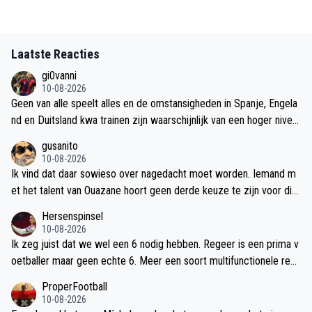
Laatste Reacties
gi0vanni
10-08-2026
Geen van alle speelt alles en de omstansigheden in Spanje, Engela
nd en Duitsland kwa trainen zijn waarschijnlijk van een hoger nivea
u als in het warme oosten. Normaal hoort een speler een voorbere
gusanito
iding van ongeveer 6 weken te doen. En dat is niet alleen trainen m
10-08-2026
aar ook wedstrijden spelen. Ajax is nog niet compleet en op nivea
Ik vind dat daar sowieso over nagedacht moet worden. Iemand m
u dus is de start van de ED onderdeel van de voorbereiding. Zolan
et het talent van Ouazane hoort geen derde keuze te zijn voor die
g ze de winst behalen is er nog niets aan de hand. Tot her sluiten v
10 positie en ik zou het heel erg jammer vinden als hij nu zijn minu
Hersenspinsel
an de transfermarkt is niets ideaal.
ten op linksbuiten moet gaan maken bijvoorbeeld. Niet goed voor
10-08-2026
zijn ontwikkeling. Zie veel liever Brandt als eerste optie en Ouazan
Ik zeg juist dat we wel een 6 nodig hebben. Regeer is een prima v
e als tweede.
oetballer maar geen echte 6. Meer een soort multifunctionele rese
rve voor een 2e rangs club zoals Feijenoord, maar dan in het buite
ProperFootball
nland.
10-08-2026