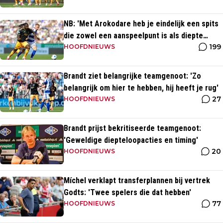
NB: 'Met Arokodare heb je eindelijk een spits
die zowel een aanspeelpunt is als diepte
199
heeft'
HOOFDNIEUWS
Brandt ziet belangrijke teamgenoot: 'Zo
belangrijk om hier te hebben, hij heeft je rug'
27
HOOFDNIEUWS
Brandt prijst bekritiseerde teamgenoot:
'Geweldige diepteloopacties en timing'
20
HOOFDNIEUWS
Míchel verklapt transferplannen bij vertrek
Godts: 'Twee spelers die dat hebben'
77
HOOFDNIEUWS