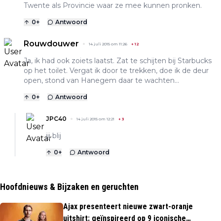
Twente als Provincie waar ze mee kunnen pronken.
0
+
Antwoord
Rouwdouwer
14 juli 2015 om 11:26
+
12
Ja, ik had ook zoiets laatst. Zat te schijten bij Starbucks
op het toilet. Vergat ik door te trekken, doe ik de deur
open, stond van Hanegem daar te wachten...
0
+
Antwoord
JPC40
14 juli 2015 om 12:21
+
3
jij blij
0
+
Antwoord
Hoofdnieuws & Bijzaken en geruchten
Ajax presenteert nieuwe zwart-oranje
uitshirt: geïnspireerd op 9 iconische