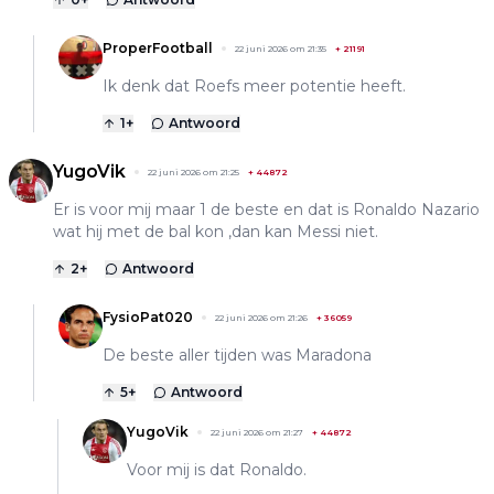
ProperFootball
22 juni 2026 om 21:35
+
21191
Ik denk dat Roefs meer potentie heeft.
1
+
Antwoord
YugoVik
22 juni 2026 om 21:25
+
44872
Er is voor mij maar 1 de beste en dat is Ronaldo Nazario
wat hij met de bal kon ,dan kan Messi niet.
2
+
Antwoord
FysioPat020
22 juni 2026 om 21:26
+
36059
De beste aller tijden was Maradona
5
+
Antwoord
YugoVik
22 juni 2026 om 21:27
+
44872
Voor mij is dat Ronaldo.