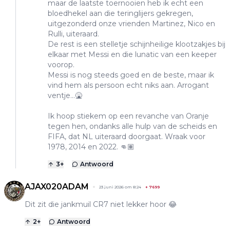
maar de laatste toernooien heb ik echt een
bloedhekel aan die teringlijers gekregen,
uitgezonderd onze vrienden Martinez, Nico en
Rulli, uiteraard.
De rest is een stelletje schijnheilige klootzakjes bij
elkaar met Messi en die lunatic van een keeper
voorop.
Messi is nog steeds goed en de beste, maar ik
vind hem als persoon echt niks aan. Arrogant
ventje...🤮
Ik hoop stiekem op een revanche van Oranje
tegen hen, ondanks alle hulp van de scheids en
FIFA, dat NL uiteraard doorgaat. Wraak voor
1978, 2014 en 2022. 👊🏽
3
+
Antwoord
AJAX020ADAM
23 juni 2026 om 8:24
+
7699
Dit zit die jankmuil CR7 niet lekker hoor 😂
2
+
Antwoord