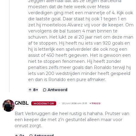
zeggen allemaal dat als ze tegen Barcelona
moesten dat de hele week over Messi
verdedigen ging met een mannetje of 4. Kijk ook
die laatste goal. Daar staat hij ook 1 tegen 1 en
zet hij moeiteloos Alvarez vrij voor de keeper. Om
vervolgens de bal tussen 4 man binnen te
schuiven. Het lukt ze al 20 jaar niet om deze man
af te stoppen. Hij heeft nu iets van 920 goals en
hij is letterlijk een spelverdeler die ook nog een
assist of 450 heeft gegeven. Het is gewoon een
niet te stoppen fenomeen. Hij heeft zonder
penalties zelfs meer goals dan Ronaldo terwijl hij
iets van 200 wedstrijden minder heeft gespeeld
en dan is Ronaldo een pure afmaker.
8
+
Antwoord
GNBL
MODERATOR
22 juni 2026 om 21:31
+
119222
Bart Verbruggen die heel rustig is hahaha. Prutser van
een keeper die met z'n gestuntel alleen maar voor
onrust zorgt.
0
+
Antwoord