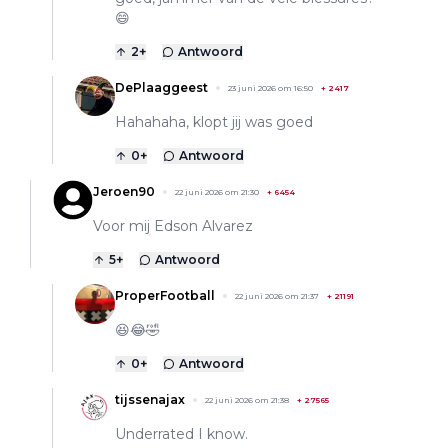
😄
2
+
Antwoord
DePlaaggeest
23 juni 2026 om 16:50
+
2417
Hahahaha, klopt jij was goed
0
+
Antwoord
Jeroen90
22 juni 2026 om 21:30
+
6454
Voor mij Edson Alvarez
5
+
Antwoord
ProperFootball
22 juni 2026 om 21:37
+
21191
😆😂🤣
0
+
Antwoord
tijssenajax
22 juni 2026 om 21:38
+
27565
Underrated I know.