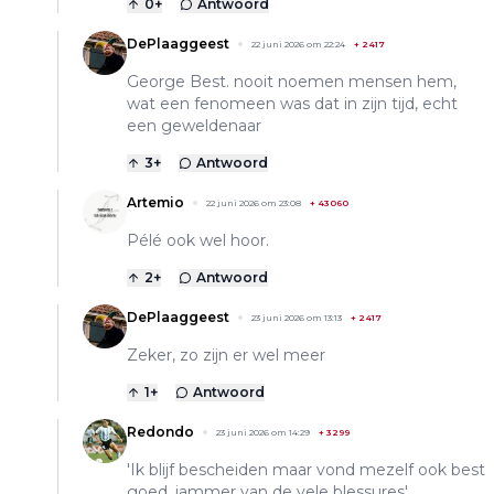
0
+
Antwoord
DePlaaggeest
22 juni 2026 om 22:24
+
2417
George Best. nooit noemen mensen hem,
wat een fenomeen was dat in zijn tijd, echt
een geweldenaar
3
+
Antwoord
Artemio
22 juni 2026 om 23:08
+
43060
Pélé ook wel hoor.
2
+
Antwoord
DePlaaggeest
23 juni 2026 om 13:13
+
2417
Zeker, zo zijn er wel meer
1
+
Antwoord
Redondo
23 juni 2026 om 14:29
+
3299
'Ik blijf bescheiden maar vond mezelf ook best
goed, jammer van de vele blessures'.