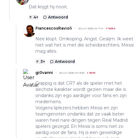
Dat krijgt hij nooit.
4
+
Antwoord
FrancescosRavioli
23 juni 2026 om 7:14
+
19634
Nee klopt. Omkoping. Angst. Geslijm. Ik weet
niet wat het is met die scheidsrechters. Messi
mag alles.
3
+
Antwoord
gi0vanni
23 juni 2026 om 8:26
+
9399
Grappig is dat CR7 als de speler met het
slechste karakter wordt gezien maar die is
ondanks zijn ego aardiger voor fans en zijn
medemens.
Volgens liplezers hebben Messi en zijn
teamgenoten ondanks dat ze vaak beter
waren heel nare dingen tegen Real Madrid
spelers gezegd. En Messi is soms niet zo
aardig voor de fans. Hij is een geweldige