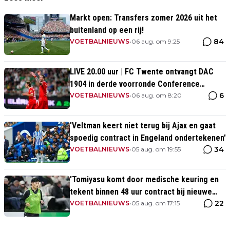
Markt open: Transfers zomer 2026 uit het
buitenland op een rij!
84
VOETBALNIEUWS
•
06 aug. om 9:25
LIVE 20.00 uur | FC Twente ontvangt DAC
1904 in derde voorronde Conference
6
League
VOETBALNIEUWS
•
06 aug. om 8:20
'Veltman keert niet terug bij Ajax en gaat
spoedig contract in Engeland ondertekenen'
34
VOETBALNIEUWS
•
05 aug. om 19:55
'Tomiyasu komt door medische keuring en
tekent binnen 48 uur contract bij nieuwe
22
club'
VOETBALNIEUWS
•
05 aug. om 17:15