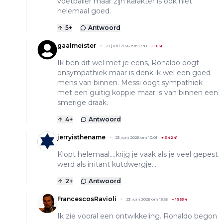
voetballer maar zijn karakter is ook niet
helemaal goed.
5
+
Antwoord
gaalmeister
23 juni 2026 om 8:38
+
1661
Ik ben dit wel met je eens, Ronaldo oogt
onsympathiek maar is denk ik wel een goed
mens van binnen. Messi oogt sympathiek
met een guitig koppie maar is van binnen een
smerige draak.
4
+
Antwoord
jerryisthename
23 juni 2026 om 10:01
+
34241
Klopt helemaal....krijg je vaak als je veel gepest
werd als irritant kutdwergje....
2
+
Antwoord
FrancescosRavioli
23 juni 2026 om 13:55
+
19634
Ik zie vooral een ontwikkeling. Ronaldo begon