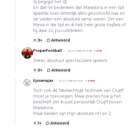
Jij begrijpt het 😉
En dan te bedenken dat Maradona in een tijd
speelde toen letterlijk alles geoorloofd was en
de velden een absolute ramp waren. Zet een
Messi in die tijd en ik heb hele grote twijfels of
hij daar zo zou uitblinken
3
+
Antwoord
ProperFootball
22 juni 2026 om 21:36
+
21191
Zeker, absoluut spectaculaire spelers.
0
+
Antwoord
tijssenajax
22 juni 2026 om 21:37
+
27565
Toch ook de fabelachtige techniek van Cruijff
moet je toevoegen. Maar precies hoe jij het
beschrijft zet ik juist persoonlijk Cruijff boven
Maradona.
Maar beiden zijn mijn absolute nr1 en 2.
1
+
Antwoord