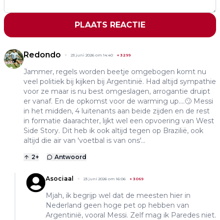
PLAATS REACTIE
Redondo
23 juni 2026 om 14:40
+
3299
Jammer, regels worden beetje omgebogen komt nu
veel politiek bij kijken bij Argentinië. Had altijd sympathie
voor ze maar is nu best omgeslagen, arrogantie druipt
er vanaf. En de opkomst voor de warming up....🙄 Messi
in het midden, 4 luitenants aan beide zijden en de rest
in formatie daarachter, lijkt wel een opvoering van West
Side Story. Dit heb ik ook altijd tegen op Brazilië, ook
altijd die air van 'voetbal is van ons'...
2
+
Antwoord
Asociaal
23 juni 2026 om 16:06
+
3069
Mjah, ik begrijp wel dat de meesten hier in
Nederland geen hoge pet op hebben van
Argentinië, vooral Messi. Zelf mag ik Paredes niet.