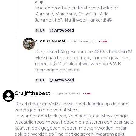
altijd.
Imo de grootste en beste voetballer na
Romario, Maradona, Cruyff en Pele!
Jammer, hè?; Nu jij weer...jankerd! 😂
0
+
Antwoord
AJAX020ADAM
23 juni 2026 om 21:01
+
7699
Die jankerd 😭 gescoord he 😂 Oezbekistan 🤣
Messi haalt hij dit toernooi, in ieder geval niet
meer in 👍 Die luilebol wel weer op 6 WK
toernooien gescoord.
0
+
Antwoord
Cruijffthebest
23 juni 2026 om 8:21
+
15189
De arbitrage en VAR zijn wel heel duidelijk op de hand
van Argentinië en vooral Messi.
Je word er doodziek van, zo duidelijk dat Messi vorige
wedstrijd rood moest hebben en gisteren een paar gele
kaarten ook gegeven hadden moeten worden, maar
ook die werden op 1 na niet gegeven. Waarom pakt