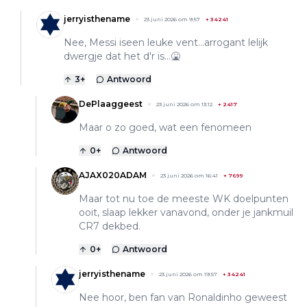
jerryisthename
23 juni 2026 om 9:57
+
34241
Nee, Messi iseen leuke vent...arrogant lelijk
dwergje dat het d'r is...🤮
3
+
Antwoord
DePlaaggeest
23 juni 2026 om 13:12
+
2417
Maar o zo goed, wat een fenomeen
0
+
Antwoord
AJAX020ADAM
23 juni 2026 om 16:41
+
7699
Maar tot nu toe de meeste WK doelpunten
ooit, slaap lekker vanavond, onder je jankmuil
CR7 dekbed.
0
+
Antwoord
jerryisthename
23 juni 2026 om 19:57
+
34241
Nee hoor, ben fan van Ronaldinho geweest