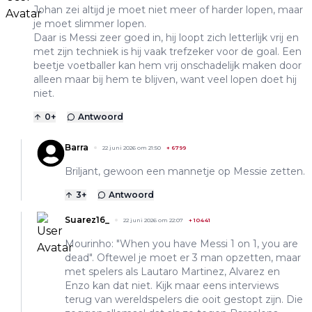
Johan zei altijd je moet niet meer of harder lopen, maar
je moet slimmer lopen.
Daar is Messi zeer goed in, hij loopt zich letterlijk vrij en
met zijn techniek is hij vaak trefzeker voor de goal. Een
beetje voetballer kan hem vrij onschadelijk maken door
alleen maar bij hem te blijven, want veel lopen doet hij
niet.
0
+
Antwoord
Barra
22 juni 2026 om 21:50
+
6799
Briljant, gewoon een mannetje op Messie zetten.
3
+
Antwoord
Suarez16_
22 juni 2026 om 22:07
+
10441
Mourinho: "When you have Messi 1 on 1, you are
dead". Oftewel je moet er 3 man opzetten, maar
met spelers als Lautaro Martinez, Alvarez en
Enzo kan dat niet. Kijk maar eens interviews
terug van wereldspelers die ooit gestopt zijn. Die