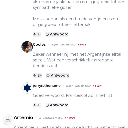
als enorme jankstraal en is uitgegroeid tot een
sympathieke gozer.
Messi begon als een timide ventje en is nu
uitgegroeid tot een etterbak.
1
+
Antwoord
Cocles
23 juni 2026 om 15:50
+
3782
Zeker wanneer hij met het Argentijnse elftal
speelt. Wat een verschrikkelijk arrogante
bende is dat.
2
+
Antwoord
jerryisthename
23 juni 2026 om 19:59
+
34241
Goed verwoord, Francesco! Zo is het! 👍🏽
1
+
Antwoord
Artemio
22 juni 2026 om 23:13
+
43060
Argentinië is best kwetsbaar in de lucht. Er valt echt wel