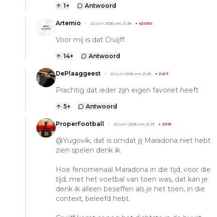
1
+
Antwoord
Artemio
22 juni 2026 om 21:28
+
43060
Voor mij is dat Cruijff.
14
+
Antwoord
DePlaaggeest
22 juni 2026 om 21:28
+
2417
Prachtig dat ieder zijn eigen favoriet heeft
5
+
Antwoord
ProperFootball
22 juni 2026 om 21:29
+
21191
@Yugovik, dat is omdat jij Maradona niet hebt
zien spelen denk ik.
Hoe fenomenaal Maradona in die tijd, voor die
tijd, met het voetbal van toen was, dat kan je
denk ik alleen beseffen als je het toen, in die
context, beleefd hebt.