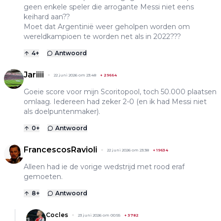
geen enkele speler die arrogante Messi niet eens
keihard aan??
Moet dat Argentinië weer geholpen worden om
wereldkampioen te worden net als in 2022???
4
+
Antwoord
Jariiii
22 juni 2026 om 23:48
+
29664
Goeie score voor mijn Scoritopool, toch 50.000 plaatsen
omlaag. Iedereen had zeker 2-0 (en ik had Messi niet
als doelpuntenmaker).
0
+
Antwoord
FrancescosRavioli
22 juni 2026 om 23:38
+
19634
Alleen had ie de vorige wedstrijd met rood eraf
gemoeten.
8
+
Antwoord
Cocles
23 juni 2026 om 00:55
+
3782