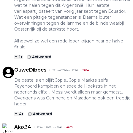
wat te halen tegen dit Argentinië. Hun laatste
verliespartij dateert van vorig jaar sept tegen Ecuador.
Wat een pittige tegenstander is. Daarna louter
overwinningen tegen de lamme en de blinde waarbij
Oostenrijk bij de sterkste hoort.
Alhoewel ze wel een rode loper krijgen naar de halve
finale.
1
+
Antwoord
OuweDibbes
22 juni 2026 om 22:26
+
21154
De beste is en blijft Jopie.. Jopie Maakte zelfs
Feyenoord kampioen en speelde Hoekstra in het
nederlands elftal.. Messi wordt alleen maar gematst..
Overigens was Garrincha en Maradonna ook een treedje
hoger.
4
+
Antwoord
Ajax34
22 juni 2026 om 21:41
+
4805