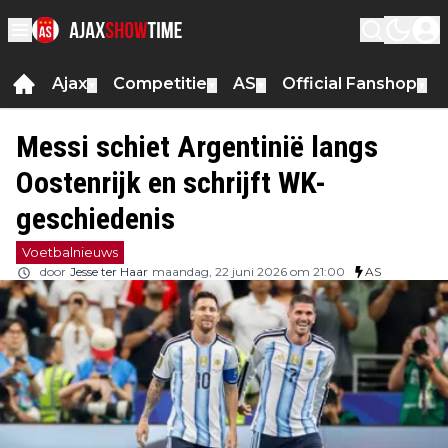
Ajax
Competitie
AS
Official Fanshop
▼
▼
▼
▼
Messi schiet Argentinië langs
Oostenrijk en schrijft WK-
geschiedenis
Voetbalnieuws
door
Jesse ter Haar
maandag, 22 juni 2026 om 21:00
AS