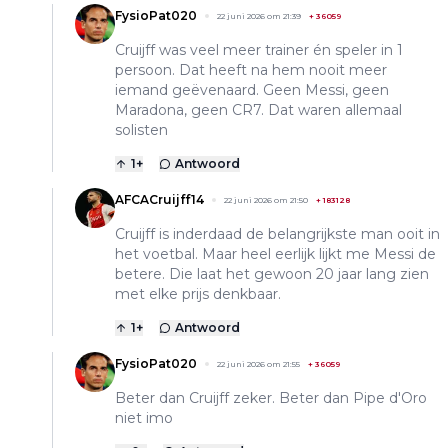
FysioPat020
22 juni 2026 om 21:39
+
36059
Cruijff was veel meer trainer én speler in 1
persoon. Dat heeft na hem nooit meer
iemand geëvenaard. Geen Messi, geen
Maradona, geen CR7. Dat waren allemaal
solisten
1
+
Antwoord
AFCACruijff14
22 juni 2026 om 21:50
+
183128
Cruijff is inderdaad de belangrijkste man ooit in
het voetbal. Maar heel eerlijk lijkt me Messi de
betere. Die laat het gewoon 20 jaar lang zien
met elke prijs denkbaar.
1
+
Antwoord
FysioPat020
22 juni 2026 om 21:55
+
36059
Beter dan Cruijff zeker. Beter dan Pipe d'Oro
niet imo