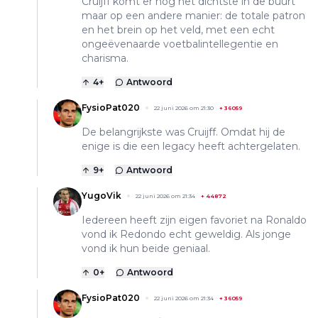
Cruijff komt er nog het dichtste in de buurt
maar op een andere manier: de totale patron
en het brein op het veld, met een echt
ongeëvenaarde voetbalintellegentie en
charisma.
4
+
Antwoord
FysioPat020
22 juni 2026 om 21:30
+
36059
De belangrijkste was Cruijff. Omdat hij de
enige is die een legacy heeft achtergelaten.
9
+
Antwoord
YugoVik
22 juni 2026 om 21:34
+
44872
Iedereen heeft zijn eigen favoriet na Ronaldo
vond ik Redondo echt geweldig. Als jonge
vond ik hun beide geniaal.
0
+
Antwoord
FysioPat020
22 juni 2026 om 21:34
+
36059