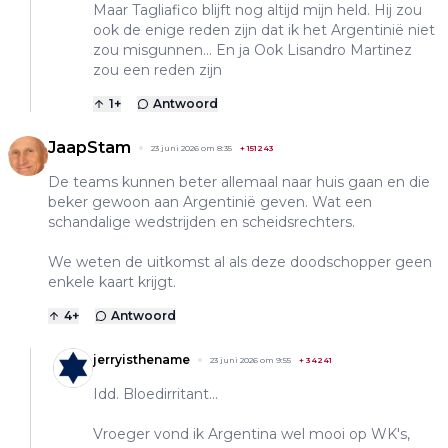
Maar Tagliafico blijft nog altijd mijn held. Hij zou
ook de enige reden zijn dat ik het Argentinië niet
zou misgunnen... En ja Ook Lisandro Martinez
zou een reden zijn
1
+
Antwoord
JaapStam
23 juni 2026 om 8:35
+
151243
De teams kunnen beter allemaal naar huis gaan en die
beker gewoon aan Argentinië geven. Wat een
schandalige wedstrijden en scheidsrechters.
We weten de uitkomst al als deze doodschopper geen
enkele kaart krijgt.
4
+
Antwoord
jerryisthename
23 juni 2026 om 9:55
+
34241
Idd. Bloedirritant...
Vroeger vond ik Argentina wel mooi op WK's,