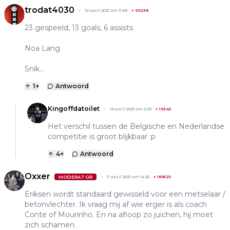
trodat4030
12 april 2021 om 11:59
+
99238
23 gespeeld, 13 goals, 6 assists
Noa Lang
Snik...
1
+
Antwoord
Kingoffdatoilet
13 april 2021 om 2:29
+
19345
Het verschil tussen de Belgische en Nederlandse
competitie is groot blijkbaar :p
4
+
Antwoord
Oxxer
MODERATOR
11 april 2021 om 14:25
+
189525
Eriksen wordt standaard gewisseld voor een metselaar /
betonvlechter. Ik vraag mij af wie erger is als coach
Conte of Mourinho. En na afloop zo juichen, hij moet
zich schamen.