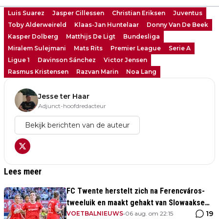
Luis Suarez
Jasper Cillessen
Christian Eriksen
Juventus
Toby Alderweireld
Klaas-Jan Huntelaar
Donny Van De Beek
Kasper Dolberg
Matthijs De Ligt
Bundesliga
Miralem Sulejmani
Mats Rits
Premier League
Serie A
Ligue 1
Davinson Sánchez
Victor Jensen
Rasmus Kristensen
Razvan Marin
Noa Lang
Jesse ter Haar
Adjunct-hoofdredacteur
Bekijk berichten van de auteur
Lees meer
FC Twente herstelt zich na Ferencváros-
tweeluik en maakt gehakt van Slowaakse
19
opponent
VOETBALNIEUWS
•
06 aug. om 22:15