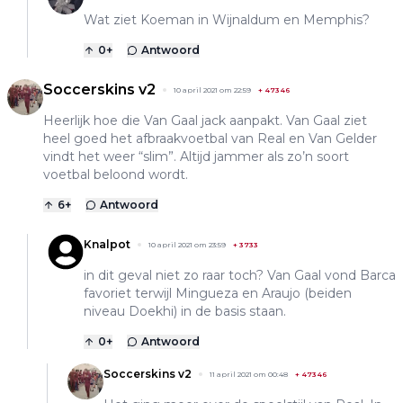
Wat ziet Koeman in Wijnaldum en Memphis?
0
+
Antwoord
Soccerskins v2
10 april 2021 om 22:59
+
47346
Heerlijk hoe die Van Gaal jack aanpakt. Van Gaal ziet
heel goed het afbraakvoetbal van Real en Van Gelder
vindt het weer “slim”. Altijd jammer als zo’n soort
voetbal beloond wordt.
6
+
Antwoord
Knalpot
10 april 2021 om 23:59
+
3733
in dit geval niet zo raar toch? Van Gaal vond Barca
favoriet terwijl Mingueza en Araujo (beiden
niveau Doekhi) in de basis staan.
0
+
Antwoord
Soccerskins v2
11 april 2021 om 00:48
+
47346