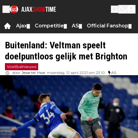
Ajax
Competitie
AS
Official Fanshop
▼
▼
▼
▼
Buitenland: Veltman speelt
doelpuntloos gelijk met Brighton
Voetbalnieuws
door
Jesse ter Haar
maandag, 12 april 2021 om 23:10
AS