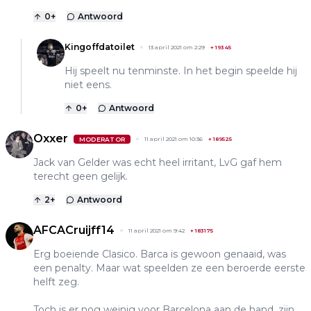
0
+
Antwoord
Kingoffdatoilet
13 april 2021 om 2:29
+
19345
Hij speelt nu tenminste. In het begin speelde hij
niet eens.
0
+
Antwoord
Oxxer
MODERATOR
11 april 2021 om 10:36
+
189525
Jack van Gelder was echt heel irritant, LvG gaf hem
terecht geen gelijk.
2
+
Antwoord
AFCACruijff14
11 april 2021 om 9:42
+
183175
Erg boeiende Clasico. Barca is gewoon genaaid, was
een penalty. Maar wat speelden ze een beroerde eerste
helft zeg.
Toch is er nog weinig voor Barcelona aan de hand, zijn