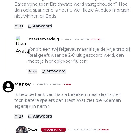
Barca vond toen Braithwate werd vastgehouden? Hoe
dan ook, spannend is het nu wel. Ik zie Atletico morgen
niet winnen bij Betis
3
+
Antwoord
insectenverdelg
11 april 2021 om 7:55
+
25718
Vond t een twijfelgeval, maar als je de vrije trap bij
Real geeft waar de 2-0 uit gescoord werd, dan
moet je hier ook voor fluiten.
2
+
Antwoord
Manov
10 april 2021 om 23:51
+
8581
Ik heb de bank van Barca bekeken maar daar zitten
toch betere spelers dan Dest. Wat ziet die Koeman
eigenlijk in hem?
2
+
Antwoord
Oxxer
MODERATOR
11 april 2021 om 10:33
+
189525