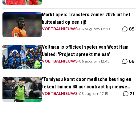
Markt open: Transfers zomer 2026 uit het
buitenland op een rij!
85
VOETBALNIEUWS
•
06 aug. om 19:20
Veltman is officieel speler van West Ham
United: 'Project spreekt me aan'
66
VOETBALNIEUWS
•
06 aug. om 12:45
'Tomiyasu komt door medische keuring en
tekent binnen 48 uur contract bij nieuwe
21
club'
VOETBALNIEUWS
•
05 aug. om 17:15