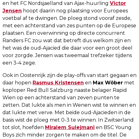
en het FC Nordsjaelland van Ajax-huurling
Victor
Jensen
hoopt daarin nog plaatsing voor Europees
voetbal af te dwingen. De ploeg stond vooraf zesde,
met een achterstand van zes punten op de Europese
plaatsen. Een overwinning op directe concurrent
Randers FC zou wat dat betreft dus welkom zijn en
het was de oud-Ajacied die daar voor een groot deel
voor zorgde. Jensen was tweemaal trefzeker tijdens
een 3-4 zege.
Ook in Oostenrijk zijn de play-offs van start gegaan en
daar hopen
Rasmus Kristensen
en
Max Wöber
met
koploper Red Bull Salzburg naaste belager Rapid
Wien op een achterstand van zeven punten te
zetten. Dat lukte als men in Wenen wist te winnen en
dat lukte met verve. Met beide oud-Ajacieden in de
basis wist de ploeg met 0-3 te winnen. In Zwitserland
tot slot, hoefden
Miralem Sulejmani
en BSC Young
Boys zich minder zorgen te maken om de titel. De