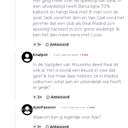
Het ging meer over de speelstijl van Real. In
een uitwedstrijd heeft Barca bijna 70%
balbezit en hangt Real met 8 man voor de
goal. Jack vond het slim en Van Gaal vond het
jammer dat een club als Real Madrid zo’n
speelstijl hanteert in zo’n grote wedstrijd. Ik
ben het dan meer eens met Louis.
1
+
Antwoord
Knalpot
11 april 2021 om 00:55
+
3733
In de toptijden van Mourinho deed Real dit
ook al. Het is vooral een keuze in visie dat
geef ik toe maar daar hebben ze in Madrid
volkomen schijt aan en uiteindelijk wie heeft
er gelijk?
2
+
Antwoord
AjaxPassion
11 april 2021 om 4:00
+
3901
Waarom ben jij eigenlijk voor Ajax?
1
+
Antwoord