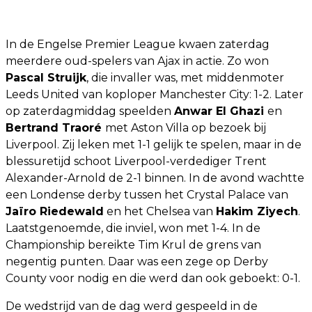
In de Engelse Premier League kwaen zaterdag
meerdere oud-spelers van Ajax in actie. Zo won
Pascal Struijk
, die invaller was, met middenmoter
Leeds United van koploper Manchester City: 1-2. Later
op zaterdagmiddag speelden
Anwar El Ghazi
en
Bertrand Traoré
met Aston Villa op bezoek bij
Liverpool. Zij leken met 1-1 gelijk te spelen, maar in de
blessuretijd schoot Liverpool-verdediger Trent
Alexander-Arnold de 2-1 binnen. In de avond wachtte
een Londense derby tussen het Crystal Palace van
Jaïro Riedewald
en het Chelsea van
Hakim Ziyech
.
Laatstgenoemde, die inviel, won met 1-4. In de
Championship bereikte Tim Krul de grens van
negentig punten. Daar was een zege op Derby
County voor nodig en die werd dan ook geboekt: 0-1.
De wedstrijd van de dag werd gespeeld in de