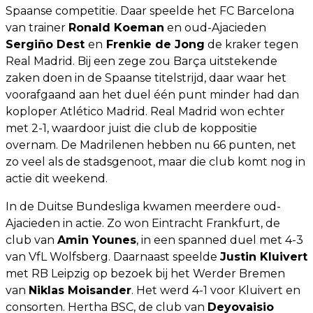
Spaanse competitie. Daar speelde het FC Barcelona
van trainer
Ronald Koeman
en oud-Ajacieden
Sergiño Dest
en
Frenkie de Jong
de kraker tegen
Real Madrid. Bij een zege zou Barça uitstekende
zaken doen in de Spaanse titelstrijd, daar waar het
voorafgaand aan het duel één punt minder had dan
koploper Atlético Madrid. Real Madrid won echter
met 2-1, waardoor juist die club de koppositie
overnam. De Madrilenen hebben nu 66 punten, net
zo veel als de stadsgenoot, maar die club komt nog in
actie dit weekend.
In de Duitse Bundesliga kwamen meerdere oud-
Ajacieden in actie. Zo won Eintracht Frankfurt, de
club van
Amin Younes
, in een spanned duel met 4-3
van VfL Wolfsberg. Daarnaast speelde
Justin Kluivert
met RB Leipzig op bezoek bij het Werder Bremen
van
Niklas Moisander
. Het werd 4-1 voor Kluivert en
consorten. Hertha BSC, de club van
Deyovaisio