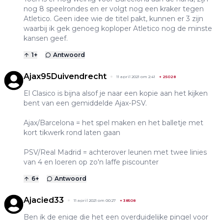
nog 8 speelrondes en er volgt nog een kraker tegen
Atletico. Geen idee wie de titel pakt, kunnen er 3 zijn
waarbij ik gek genoeg koploper Atletico nog de minste
kansen geef.
1
+
Antwoord
Ajax95Duivendrecht
11 april 2021 om 2:41
+
25028
El Clasico is bijna alsof je naar een kopie aan het kijken
bent van een gemiddelde Ajax-PSV.
Ajax/Barcelona = het spel maken en het balletje met
kort tikwerk rond laten gaan
PSV/Real Madrid = achterover leunen met twee linies
van 4 en loeren op zo'n laffe piscounter
6
+
Antwoord
Ajacied33
11 april 2021 om 00:27
+
38508
Ben ik de enige die het een overduidelijke pingel voor