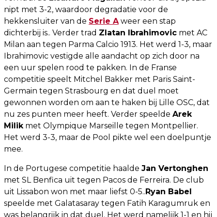
nipt met 3-2, waardoor degradatie voor de
hekkensluiter van de
Serie A
weer een stap
dichterbij is.. Verder trad
Zlatan Ibrahimovic
met AC
Milan aan tegen Parma Calcio 1913. Het werd 1-3, maar
Ibrahimovic vestigde alle aandacht op zich door na
een uur spelen rood te pakken. In de Franse
competitie speelt Mitchel Bakker met Paris Saint-
Germain tegen Strasbourg en dat duel moet
gewonnen worden om aan te haken bij Lille OSC, dat
nu zes punten meer heeft. Verder speelde
Arek
Milik
met Olympique Marseille tegen Montpellier.
Het werd 3-3, maar de Pool pikte wel een doelpuntje
mee.
In de Portugese competitie haalde
Jan Vertonghen
met SL Benfica uit tegen Pacos de Ferreira. De club
uit Lissabon won met maar liefst 0-5..
Ryan Babel
speelde met Galatasaray tegen Fatih Karagumruk en
was belangrijk in dat duel. Het werd namelijk 1-1 en hij