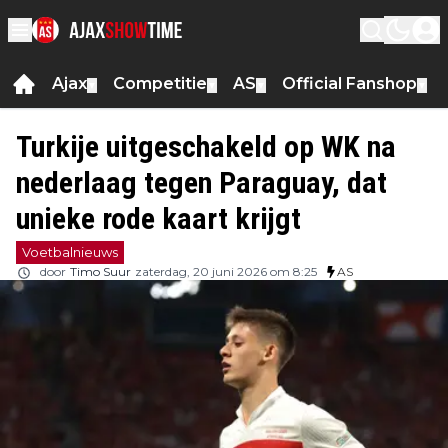
Ajax
Competitie
AS
Official Fanshop
▼
▼
▼
▼
Turkije uitgeschakeld op WK na
nederlaag tegen Paraguay, dat
unieke rode kaart krijgt
Voetbalnieuws
door
Timo Suur
zaterdag, 20 juni 2026 om 8:25
AS