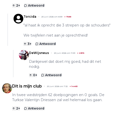
2
+
Antwoord
Torcida
20 juni 2026 om 8:39
+
7588
"al haat ik oprecht die 3 strepen op de schouders"
We twijfelen niet aan je oprechtheid!
3
+
Antwoord
DeWijsneus
20 juni 2026 om 11:59
+
28115
Dankjewel dat doet mij goed, had dit net
nodig.
0
+
Antwoord
Dit is mijn club
20 juni 2026 om 7:32
+
14483
In twee wedstrijden 62 doelpogingen en 0 goals. De
Turkse Valentijn Driessen zal wel helemaal los gaan.
2
+
Antwoord