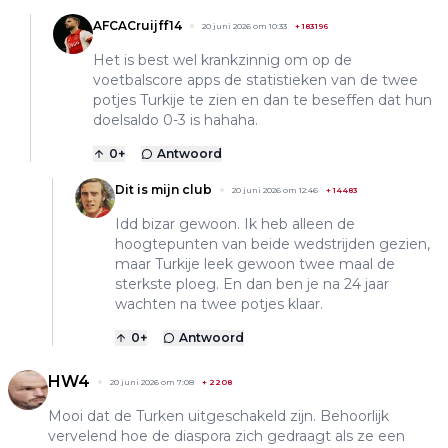
AFCACruijff14
20 juni 2026 om 10:33
+
183196
Het is best wel krankzinnig om op de
voetbalscore apps de statistieken van de twee
potjes Turkije te zien en dan te beseffen dat hun
doelsaldo 0-3 is hahaha.
0
+
Antwoord
Dit is mijn club
20 juni 2026 om 12:46
+
14483
Idd bizar gewoon. Ik heb alleen de
hoogtepunten van beide wedstrijden gezien,
maar Turkije leek gewoon twee maal de
sterkste ploeg. En dan ben je na 24 jaar
wachten na twee potjes klaar.
0
+
Antwoord
HW4
20 juni 2026 om 7:08
+
2208
Mooi dat de Turken uitgeschakeld zijn. Behoorlijk
vervelend hoe de diaspora zich gedraagt als ze een