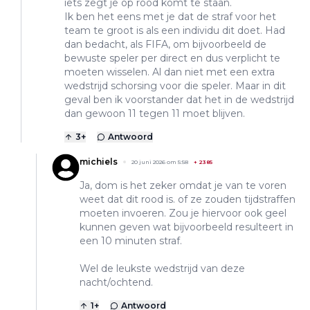
iets zegt je op rood komt te staan.
Ik ben het eens met je dat de straf voor het
team te groot is als een individu dit doet. Had
dan bedacht, als FIFA, om bijvoorbeeld de
bewuste speler per direct en dus verplicht te
moeten wisselen. Al dan niet met een extra
wedstrijd schorsing voor die speler. Maar in dit
geval ben ik voorstander dat het in de wedstrijd
dan gewoon 11 tegen 11 moet blijven.
3
+
Antwoord
michiels
20 juni 2026 om 5:58
+
2385
Ja, dom is het zeker omdat je van te voren
weet dat dit rood is. of ze zouden tijdstraffen
moeten invoeren. Zou je hiervoor ook geel
kunnen geven wat bijvoorbeeld resulteert in
een 10 minuten straf.
Wel de leukste wedstrijd van deze
nacht/ochtend.
1
+
Antwoord