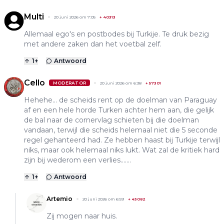
Multi
20 juni 2026 om 7:05
+
40313
Allemaal ego's en postbodes bij Turkije. Te druk bezig
met andere zaken dan het voetbal zelf.
1
+
Antwoord
Cello
MODERATOR
20 juni 2026 om 6:38
+
57301
Hehehe... de scheids rent op de doelman van Paraguay
af en een hele horde Turken achter hem aan, die gelijk
de bal naar de cornervlag schieten bij die doelman
vandaan, terwijl die scheids helemaal niet die 5 seconde
regel gehanteerd had. Ze hebben haast bij Turkije terwijl
niks, maar ook helemaal niks lukt. Wat zal de kritiek hard
zijn bij wederom een verlies.......
1
+
Antwoord
Artemio
20 juni 2026 om 6:59
+
43082
Zij mogen naar huis.