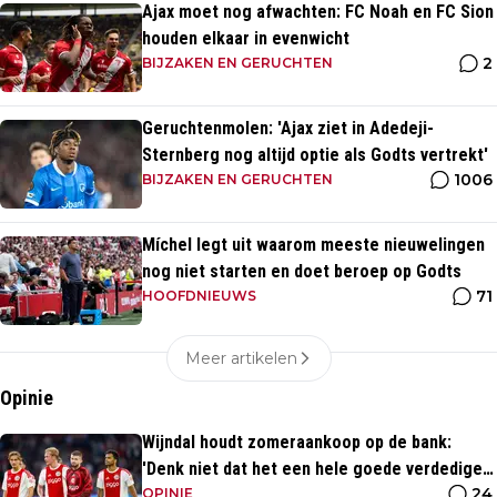
Ajax moet nog afwachten: FC Noah en FC Sion
houden elkaar in evenwicht
2
BIJZAKEN EN GERUCHTEN
Geruchtenmolen: 'Ajax ziet in Adedeji-
Sternberg nog altijd optie als Godts vertrekt'
1006
BIJZAKEN EN GERUCHTEN
Míchel legt uit waarom meeste nieuwelingen
nog niet starten en doet beroep op Godts
71
HOOFDNIEUWS
Meer artikelen
Opinie
Wijndal houdt zomeraankoop op de bank:
'Denk niet dat het een hele goede verdediger
24
is'
OPINIE