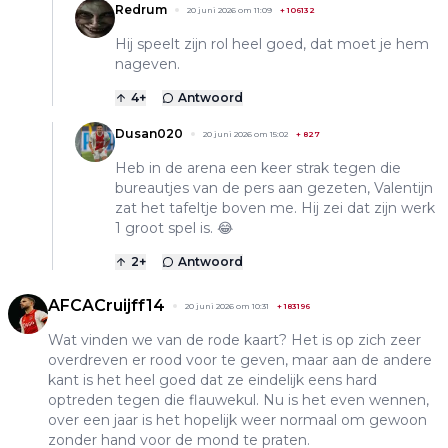
Redrum
20 juni 2026 om 11:09
+
106132
Hij speelt zijn rol heel goed, dat moet je hem
nageven.
4
+
Antwoord
Dusan020
20 juni 2026 om 15:02
+
827
Heb in de arena een keer strak tegen die
bureautjes van de pers aan gezeten, Valentijn
zat het tafeltje boven me. Hij zei dat zijn werk
1 groot spel is. 😂
2
+
Antwoord
AFCACruijff14
20 juni 2026 om 10:31
+
183196
Wat vinden we van de rode kaart? Het is op zich zeer
overdreven er rood voor te geven, maar aan de andere
kant is het heel goed dat ze eindelijk eens hard
optreden tegen die flauwekul. Nu is het even wennen,
over een jaar is het hopelijk weer normaal om gewoon
zonder hand voor de mond te praten.