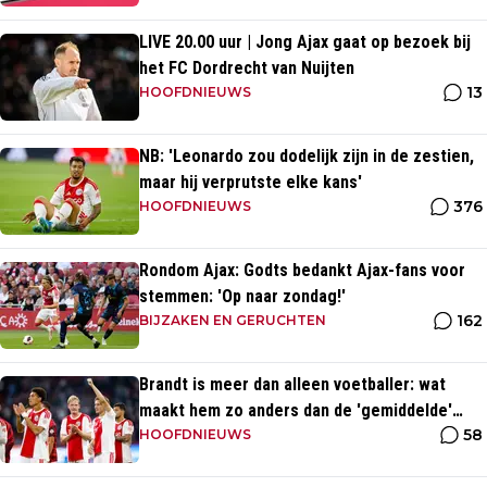
LIVE 20.00 uur | Jong Ajax gaat op bezoek bij
het FC Dordrecht van Nuijten
13
HOOFDNIEUWS
NB: 'Leonardo zou dodelijk zijn in de zestien,
maar hij verprutste elke kans'
376
HOOFDNIEUWS
Rondom Ajax: Godts bedankt Ajax-fans voor
stemmen: 'Op naar zondag!'
162
BIJZAKEN EN GERUCHTEN
Brandt is meer dan alleen voetballer: wat
maakt hem zo anders dan de 'gemiddelde'
58
voetballer?
HOOFDNIEUWS