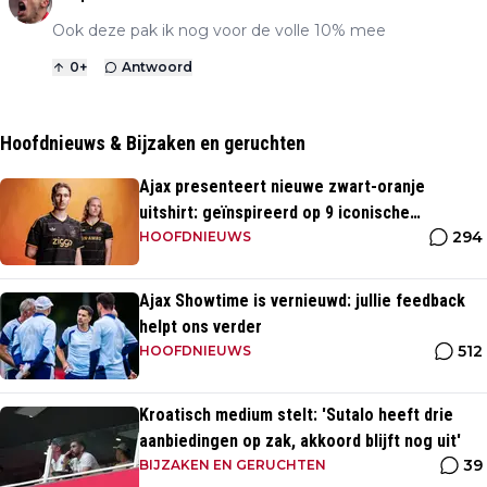
Ook deze pak ik nog voor de volle 10% mee
0
+
Antwoord
Hoofdnieuws & Bijzaken en geruchten
Ajax presenteert nieuwe zwart-oranje
uitshirt: geïnspireerd op 9 iconische
294
momenten uit clubhistorie
HOOFDNIEUWS
Ajax Showtime is vernieuwd: jullie feedback
helpt ons verder
512
HOOFDNIEUWS
Kroatisch medium stelt: 'Sutalo heeft drie
aanbiedingen op zak, akkoord blijft nog uit'
39
BIJZAKEN EN GERUCHTEN