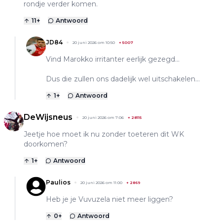
rondje verder komen.
11
+
Antwoord
JD84
20 juni 2026 om 10:50
+
5007
Vind Marokko irritanter eerlijk gezegd...
Dus die zullen ons dadelijk wel uitschakelen...
1
+
Antwoord
DeWijsneus
20 juni 2026 om 7:06
+
28115
Jeetje hoe moet ik nu zonder toeteren dit WK
doorkomen?
1
+
Antwoord
Paulios
20 juni 2026 om 11:00
+
2869
Heb je je Vuvuzela niet meer liggen?
0
+
Antwoord