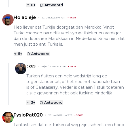
0
+
Antwoord
Holadieje
20 juni 2026 om 10:11
+
7678
Heb liever dat Turkije doorgaat dan Marokko. Vindt
Turke mensen namelijk veel sympathieker en aardiger
dan de doorsnee Marokkaan in Nederland. Snap niet dat
men juist zo anti Turks is.
5
+
Antwoord
ck69
20 juni 2026 om 10:28
+
15979
Turken fluiten een hele wedstrijd lang de
tegenstander uit, of het nou het nationale team
is of Galatasaray. Verder is dat aan 1 stuk toeteren
als je gewonnen hebt ook fucking hinderlijk
3
+
Antwoord
FysioPat020
20 juni 2026 om 9:29
+
36059
Fantastisch dat die Turken al weg zijn, scheelt een hoop