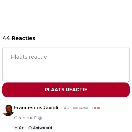
44 Reacties
PLAATS REACTIE
FrancescosRavioli
22 juni 2026 om 9:36
+
19648
Geen tüüt?😢
0
+
Antwoord