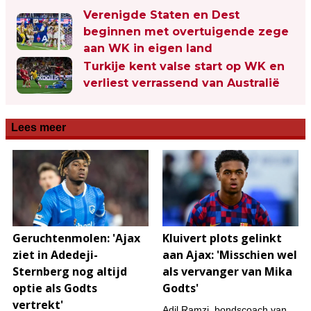
Verenigde Staten en Dest
beginnen met overtuigende zege
aan WK in eigen land
Turkije kent valse start op WK en
verliest verrassend van Australië