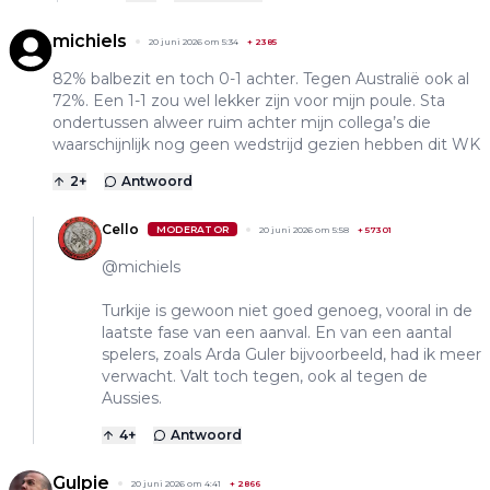
michiels
20 juni 2026 om 5:34
+
2385
82% balbezit en toch 0-1 achter. Tegen Australië ook al
72%. Een 1-1 zou wel lekker zijn voor mijn poule. Sta
ondertussen alweer ruim achter mijn collega’s die
waarschijnlijk nog geen wedstrijd gezien hebben dit WK
2
+
Antwoord
Cello
MODERATOR
20 juni 2026 om 5:58
+
57301
@michiels
Turkije is gewoon niet goed genoeg, vooral in de
laatste fase van een aanval. En van een aantal
spelers, zoals Arda Guler bijvoorbeeld, had ik meer
verwacht. Valt toch tegen, ook al tegen de
Aussies.
4
+
Antwoord
Gulpie
20 juni 2026 om 4:41
+
2866