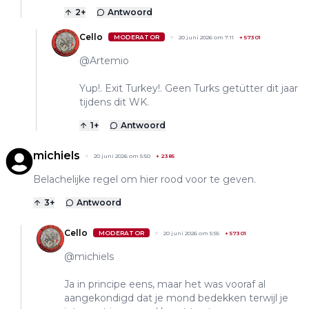
2
+
Antwoord
Cello
MODERATOR
20 juni 2026 om 7:11
+
57301
@Artemio
Yup!. Exit Turkey!. Geen Turks getütter dit jaar
tijdens dit WK.
1
+
Antwoord
michiels
20 juni 2026 om 5:50
+
2385
Belachelijke regel om hier rood voor te geven.
3
+
Antwoord
Cello
MODERATOR
20 juni 2026 om 5:55
+
57301
@michiels
Ja in principe eens, maar het was vooraf al
aangekondigd dat je mond bedekken terwijl je