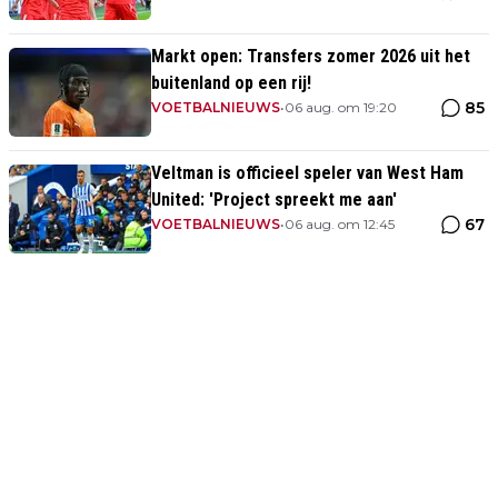
Markt open: Transfers zomer 2026 uit het
buitenland op een rij!
85
VOETBALNIEUWS
•
06 aug. om 19:20
Veltman is officieel speler van West Ham
United: 'Project spreekt me aan'
67
VOETBALNIEUWS
•
06 aug. om 12:45