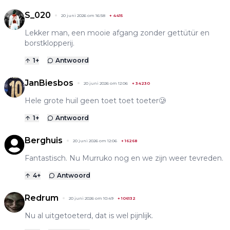
S_020
20 juni 2026 om 16:58
+
4415
Lekker man, een mooie afgang zonder gettütür en
borstklopperij.
1
+
Antwoord
JanBiesbos
20 juni 2026 om 12:06
+
34230
Hele grote huil geen toet toet toeter🥲
1
+
Antwoord
Berghuis
20 juni 2026 om 12:06
+
16268
Fantastisch. Nu Murruko nog en we zijn weer tevreden.
4
+
Antwoord
Redrum
20 juni 2026 om 10:49
+
106132
Nu al uitgetoeterd, dat is wel pijnlijk.