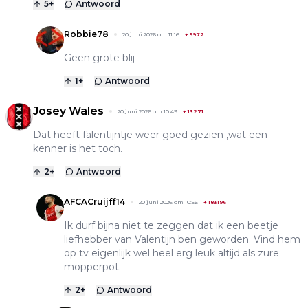
5
+
Antwoord
Robbie78
20 juni 2026 om 11:16
+
5972
Geen grote blij
1
+
Antwoord
Josey Wales
20 juni 2026 om 10:49
+
13271
Dat heeft falentijntje weer goed gezien ,wat een
kenner is het toch.
2
+
Antwoord
AFCACruijff14
20 juni 2026 om 10:56
+
183196
Ik durf bijna niet te zeggen dat ik een beetje
liefhebber van Valentijn ben geworden. Vind hem
op tv eigenlijk wel heel erg leuk altijd als zure
mopperpot.
2
+
Antwoord