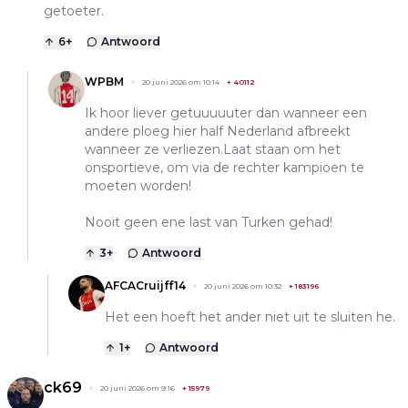
getoeter.
6
+
Antwoord
WPBM
20 juni 2026 om 10:14
+
40112
Ik hoor liever getuuuuuter dan wanneer een
andere ploeg hier half Nederland afbreekt
wanneer ze verliezen.Laat staan om het
onsportieve, om via de rechter kampioen te
moeten worden!
Nooit geen ene last van Turken gehad!
3
+
Antwoord
AFCACruijff14
20 juni 2026 om 10:32
+
183196
Het een hoeft het ander niet uit te sluiten he.
1
+
Antwoord
ck69
20 juni 2026 om 9:16
+
15979