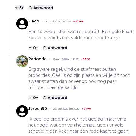
5
+
Antwoord
Flaco
20 juni 2026 om 11:08
+
21783
Een te zware straf wat mij betreft. Een gele kaart
zou voor zoiets ook voldoende moeten zijn.
0
+
Antwoord
Redondo
20 juni 2026 om 15:27
+
3320
Erg zware regel, vind de strafmaat buiten
proporties. Geel is op zijn plaats en wil je dit toch
zwaar straffen dan bovenop ook nog paar
minuten naar de kantlijn.
0
+
Antwoord
Jeroen90
20 juni 2026 om 16:26
+
6470
Ik deel de ergernis over het gedrag, maar vind
het nogal wat om van helemaal geen enkele
sanctie in één keer naar een rode kaart te gaan.