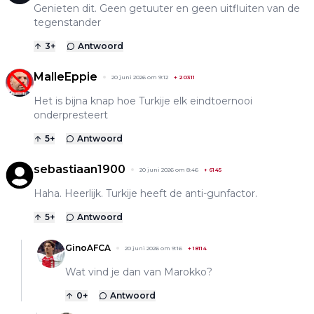
Genieten dit. Geen getuuter en geen uitfluiten van de
tegenstander
3
+
Antwoord
MalleEppie
20 juni 2026 om 9:12
+
20311
Het is bijna knap hoe Turkije elk eindtoernooi
onderpresteert
5
+
Antwoord
sebastiaan1900
20 juni 2026 om 8:46
+
6145
Haha. Heerlijk. Turkije heeft de anti-gunfactor.
5
+
Antwoord
GinoAFCA
20 juni 2026 om 9:16
+
18114
Wat vind je dan van Marokko?
0
+
Antwoord