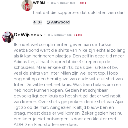
WPBM
20 juni 2026 om 10:16
+
40112
Laat dat die supporters dat ook laten zien dan!
0
+
Antwoord
DeWijsneus
20 juni 2026 om 7:56
+
28115
Ik moet wel complimenten geven aan de Turkse
voetbalbond want die shirts van Nike zijn echt al zo lang
als ik kan herinneren plaatjes. Ben zelf in deze tijd meer
Adidas fan, al haat ik oprecht die 3 strepen op de
schouders. Maar enkele shirts, zoals die Turkse of bv.
veel de shirts van Inter Milan zijn wel echt top. Hoop
nog ooit op een heruitgave van oude witte uitshirt van
Inter. De witte met het kruis. Was toen helaas arm en
heb nooit kunnen kopen. Gezien het schijnbaar
gevoelig ligt een kruis op het shirt zal dat er wel nooit
van komen. Over shirts gesproken: derde shirt van Ajax
ligt zo op de mat. Aangezien ik altijd blauw ben en
draag, moest deze er wel komen. Zeker gezien het nu
een keertje niet ontworpen is door een kleuter met
ADHD en kleurstoffenoverdosis.