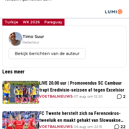
Turkije
WK 2026
Paraguay
Timo Suur
Redacteur
Bekijk berichten van de auteur
Lees meer
LIVE 20.00 uur | Promovendus SC Cambuur
trapt Eredivisie-seizoen af tegen Excelsior
2
VOETBALNIEUWS
•
07 aug. om 12:20
FC Twente herstelt zich na Ferencváros-
tweeluik en maakt gehakt van Slowaakse
22
opponent
VOETBALNIEUWS
•
06 aug. om 22:15