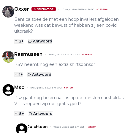
Oxxer
MODERATOR
10 augustus 2021 om 14:00
+
189604
Benfica speelde met een hoop invallers afgelopen
weekend was dat bewust of hebben zij een covid
uitbraak?
2
+
Antwoord
Rasmussen
10 augustus 2021 om 11:37
+
25825
PSV neemt nog een extra shirtsponsor
1
+
Antwoord
Msc
10 augustus 2021 om 8:42
+
14160
Psv gaat nog helemaal los op de transfermarkt aldus
VI… shoppen zij met gratis geld?
8
+
Antwoord
Juichtoon
10 augustus 2021 om 8:51
+
39304