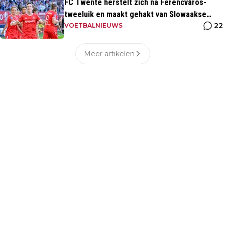
FC Twente herstelt zich na Ferencváros-
tweeluik en maakt gehakt van Slowaakse
22
opponent
VOETBALNIEUWS
Meer artikelen