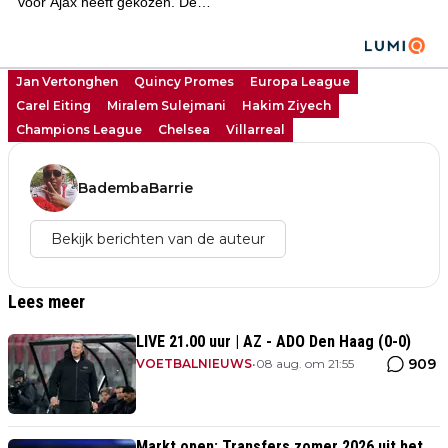
Jan Vertonghen
Quincy Promes
Europa League
Carel Eiting
Miralem Sulejmani
Hakim Ziyech
Champions League
Chelsea
Villarreal
BadembaBarrie
Bekijk berichten van de auteur
Lees meer
LIVE 21.00 uur | AZ - ADO Den Haag (0-0)
909
VOETBALNIEUWS
•
08 aug. om 21:55
Markt open: Transfers zomer 2026 uit het