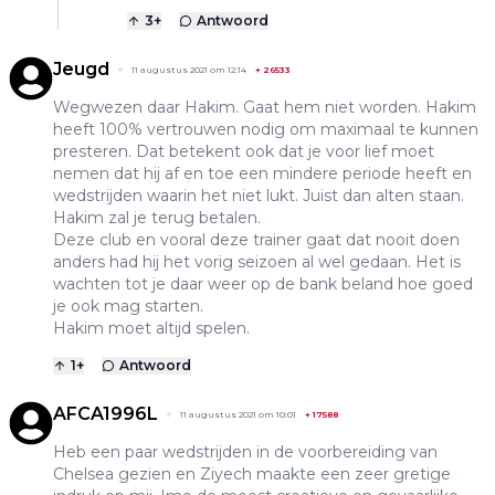
3
+
Antwoord
Jeugd
11 augustus 2021 om 12:14
+
26533
Wegwezen daar Hakim. Gaat hem niet worden. Hakim
heeft 100% vertrouwen nodig om maximaal te kunnen
presteren. Dat betekent ook dat je voor lief moet
nemen dat hij af en toe een mindere periode heeft en
wedstrijden waarin het niet lukt. Juist dan alten staan.
Hakim zal je terug betalen.
Deze club en vooral deze trainer gaat dat nooit doen
anders had hij het vorig seizoen al wel gedaan. Het is
wachten tot je daar weer op de bank beland hoe goed
je ook mag starten.
Hakim moet altijd spelen.
1
+
Antwoord
AFCA1996L
11 augustus 2021 om 10:01
+
17588
Heb een paar wedstrijden in de voorbereiding van
Chelsea gezien en Ziyech maakte een zeer gretige