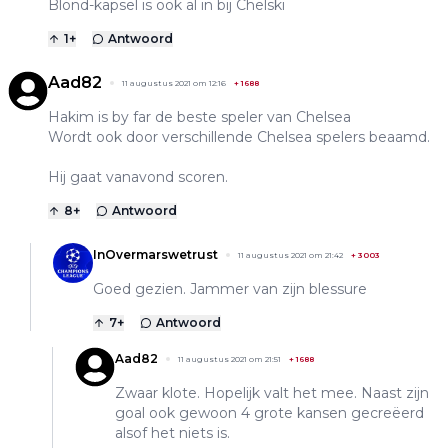
Blond-kapsel is ook al in bij Chelski
1
+
Antwoord
Aad82
11 augustus 2021 om 12:16
+
1688
Hakim is by far de beste speler van Chelsea
Wordt ook door verschillende Chelsea spelers beaamd.
Hij gaat vanavond scoren.
8
+
Antwoord
InOvermarswetrust
11 augustus 2021 om 21:42
+
3003
Goed gezien. Jammer van zijn blessure
7
+
Antwoord
Aad82
11 augustus 2021 om 21:51
+
1688
Zwaar klote. Hopelijk valt het mee. Naast zijn
goal ook gewoon 4 grote kansen gecreëerd
alsof het niets is.