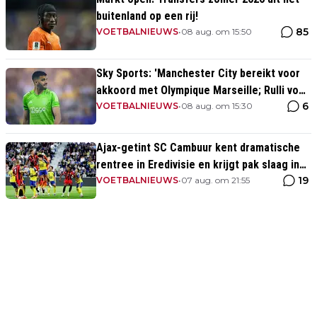
buitenland op een rij!
85
VOETBALNIEUWS
•
08 aug. om 15:50
Sky Sports: 'Manchester City bereikt voor
akkoord met Olympique Marseille; Rulli voor
6
twee miljoen naar Engeland'
VOETBALNIEUWS
•
08 aug. om 15:30
Ajax-getint SC Cambuur kent dramatische
rentree in Eredivisie en krijgt pak slaag in
19
eigen huis
VOETBALNIEUWS
•
07 aug. om 21:55