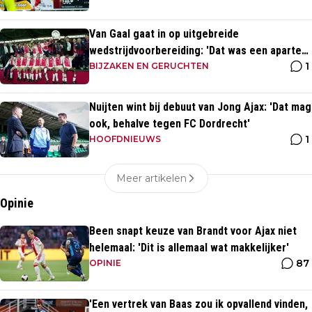
Van Gaal gaat in op uitgebreide
wedstrijdvoorbereiding: 'Dat was een aparte
1
discipline, een ritme'
BIJZAKEN EN GERUCHTEN
Nuijten wint bij debuut van Jong Ajax: 'Dat mag
ook, behalve tegen FC Dordrecht'
1
HOOFDNIEUWS
Meer artikelen
Opinie
Been snapt keuze van Brandt voor Ajax niet
helemaal: 'Dit is allemaal wat makkelijker'
87
OPINIE
'Een vertrek van Baas zou ik opvallend vinden,