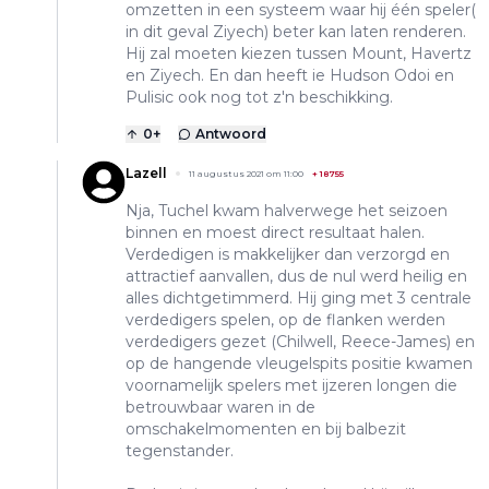
omzetten in een systeem waar hij één speler(
in dit geval Ziyech) beter kan laten renderen.
Hij zal moeten kiezen tussen Mount, Havertz
en Ziyech. En dan heeft ie Hudson Odoi en
Pulisic ook nog tot z'n beschikking.
0
+
Antwoord
Lazell
11 augustus 2021 om 11:00
+
18755
Nja, Tuchel kwam halverwege het seizoen
binnen en moest direct resultaat halen.
Verdedigen is makkelijker dan verzorgd en
attractief aanvallen, dus de nul werd heilig en
alles dichtgetimmerd. Hij ging met 3 centrale
verdedigers spelen, op de flanken werden
verdedigers gezet (Chilwell, Reece-James) en
op de hangende vleugelspits positie kwamen
voornamelijk spelers met ijzeren longen die
betrouwbaar waren in de
omschakelmomenten en bij balbezit
tegenstander.