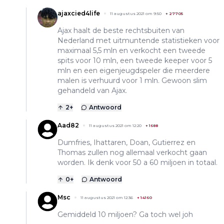
ajaxcied4life
11 augustus 2021 om 9:50
+
27705
Ajax haalt de beste rechtsbuiten van
Nederland met uitmuntende statistieken voor
maximaal 5,5 mln en verkocht een tweede
spits voor 10 mln, een tweede keeper voor 5
mln en een eigenjeugdspeler die meerdere
malen is verhuurd voor 1 mln. Gewoon slim
gehandeld van Ajax.
2
+
Antwoord
Aad82
11 augustus 2021 om 12:20
+
1688
Dumfries, Ihattaren, Doan, Gutierrez en
Thomas zullen nog allemaal verkocht gaan
worden. Ik denk voor 50 a 60 miljoen in totaal.
0
+
Antwoord
Msc
11 augustus 2021 om 12:36
+
14160
Gemiddeld 10 miljoen? Ga toch wel joh