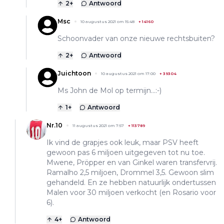
2
+
Antwoord
Msc
10 augustus 2021 om 15:48
+
14160
Schoonvader van onze nieuwe rechtsbuiten?
2
+
Antwoord
Juichtoon
10 augustus 2021 om 17:00
+
39304
Ms John de Mol op termijn...:-)
1
+
Antwoord
Nr.10
11 augustus 2021 om 7:57
+
113789
Ik vind de grapjes ook leuk, maar PSV heeft
gewoon pas 6 miljoen uitgegeven tot nu toe.
Mwene, Pröpper en van Ginkel waren transfervrij.
Ramalho 2,5 miljoen, Drommel 3,5. Gewoon slim
gehandeld. En ze hebben natuurlijk ondertussen
Malen voor 30 miljoen verkocht (en Rosario voor
6).
4
+
Antwoord