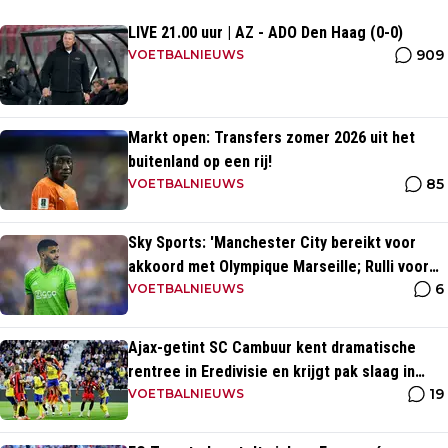
LIVE 21.00 uur | AZ - ADO Den Haag (0-0)
909
VOETBALNIEUWS
Markt open: Transfers zomer 2026 uit het
buitenland op een rij!
85
VOETBALNIEUWS
Sky Sports: 'Manchester City bereikt voor
akkoord met Olympique Marseille; Rulli voor
6
twee miljoen naar Engeland'
VOETBALNIEUWS
Ajax-getint SC Cambuur kent dramatische
rentree in Eredivisie en krijgt pak slaag in
19
eigen huis
VOETBALNIEUWS