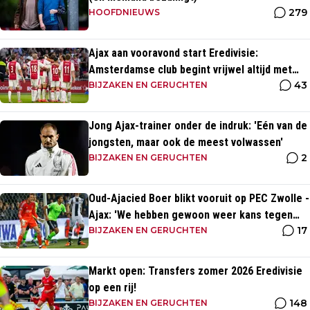
279
HOOFDNIEUWS
Ajax aan vooravond start Eredivisie:
Amsterdamse club begint vrijwel altijd met
43
zege
BIJZAKEN EN GERUCHTEN
Jong Ajax-trainer onder de indruk: 'Eén van de
jongsten, maar ook de meest volwassen'
2
BIJZAKEN EN GERUCHTEN
Oud-Ajacied Boer blikt vooruit op PEC Zwolle -
Ajax: 'We hebben gewoon weer kans tegen
17
Ajax'
BIJZAKEN EN GERUCHTEN
Markt open: Transfers zomer 2026 Eredivisie
op een rij!
148
BIJZAKEN EN GERUCHTEN