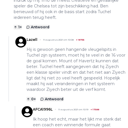
indruk op mij. Imo de meest creatieve en gevaarlijke
speler die Chelsea tot zijn beschikking had. Ben
benieuwd of hij ook in de basis start zodra Tuchel
iedereen terug heeft.
1
+
Antwoord
Lazell
11 augustus 2021 om 10:08
+
18755
Hij is gewoon geen hangende vleugelspits in
Tuchel zijn systeem, moet hij te veel in de 16 voor
de goal komen. Mount of Havertz kunnen dat
beter. Tuchel heeft aangegeven dat hij Ziyech
een klasse speler vindt en dat het niet aan Ziyech
ligt dat hij niet zo veel heeft gespeeld. Hopelijk
maakt hij wat veranderingen in het systeem
waardoor Ziyech beter uit de verf komt.
0
+
Antwoord
AFCA1996L
11 augustus 2021 om 10:19
+
17588
Ik hoop het echt, maar het lijkt me sterk dat
een coach een winnende formule gaat