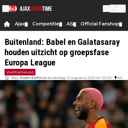
Ajax
Competitie
AS
Official Fanshop
▼
▼
▼
▼
Buitenland: Babel en Galatasaray
houden uitzicht op groepsfase
Europa League
Voetbalnieuws
door
BadembaBarrie
donderdag, 12 augustus 2021 om 23:30
AS