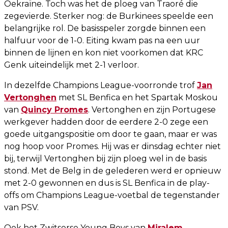
Oekraïne. Toch was het de ploeg van Traoré die
zegevierde. Sterker nog: de Burkinees speelde een
belangrijke rol. De basisspeler zorgde binnen een
halfuur voor de 1-0. Eiting kwam pas na een uur
binnen de lijnen en kon niet voorkomen dat KRC
Genk uiteindelijk met 2-1 verloor.
In dezelfde Champions League-voorronde trof
Jan
Vertonghen
met SL Benfica en het Spartak Moskou
van
Quincy Promes
. Vertonghen en zijn Portugese
werkgever hadden door de eerdere 2-0 zege een
goede uitgangspositie om door te gaan, maar er was
nog hoop voor Promes. Hij was er dinsdag echter niet
bij, terwijl Vertonghen bij zijn ploeg wel in de basis
stond. Met de Belg in de gelederen werd er opnieuw
met 2-0 gewonnen en dus is SL Benfica in de play-
offs om Champions League-voetbal de tegenstander
van PSV.
Ook het Zwitserse Young Boys van
Miralem