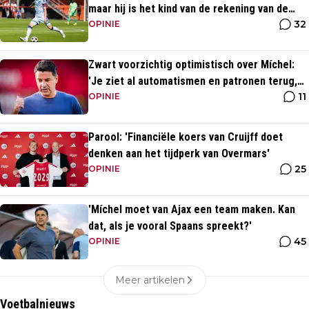
maar hij is het kind van de rekening van de
32
komst van Blind'
OPINIE
Zwart voorzichtig optimistisch over Míchel:
'Je ziet al automatismen en patronen terug,
11
maar...'
OPINIE
Parool: 'Financiële koers van Cruijff doet
denken aan het tijdperk van Overmars'
25
OPINIE
'Míchel moet van Ajax een team maken. Kan
dat, als je vooral Spaans spreekt?'
45
OPINIE
Meer artikelen
Voetbalnieuws