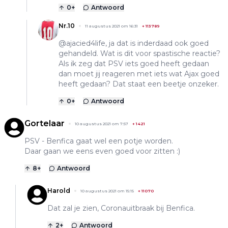
0
+
Antwoord
Nr.10
11 augustus 2021 om 16:31
+
113789
@ajacied4life, ja dat is inderdaad ook goed
gehandeld. Wat is dit voor spastische reactie?
Als ik zeg dat PSV iets goed heeft gedaan
dan moet jij reageren met iets wat Ajax goed
heeft gedaan? Dat staat een beetje onzeker.
0
+
Antwoord
Gortelaar
10 augustus 2021 om 7:57
+
1421
PSV - Benfica gaat wel een potje worden.
Daar gaan we eens even goed voor zitten :)
8
+
Antwoord
Harold
10 augustus 2021 om 15:15
+
11070
Dat zal je zien, Coronauitbraak bij Benfica.
2
+
Antwoord