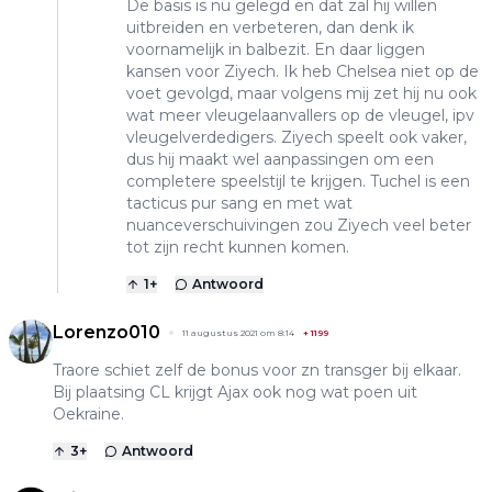
De basis is nu gelegd en dat zal hij willen
uitbreiden en verbeteren, dan denk ik
voornamelijk in balbezit. En daar liggen
kansen voor Ziyech. Ik heb Chelsea niet op de
voet gevolgd, maar volgens mij zet hij nu ook
wat meer vleugelaanvallers op de vleugel, ipv
vleugelverdedigers. Ziyech speelt ook vaker,
dus hij maakt wel aanpassingen om een
completere speelstijl te krijgen. Tuchel is een
tacticus pur sang en met wat
nuanceverschuivingen zou Ziyech veel beter
tot zijn recht kunnen komen.
1
+
Antwoord
Lorenzo010
11 augustus 2021 om 8:14
+
1199
Traore schiet zelf de bonus voor zn transger bij elkaar.
Bij plaatsing CL krijgt Ajax ook nog wat poen uit
Oekraine.
3
+
Antwoord