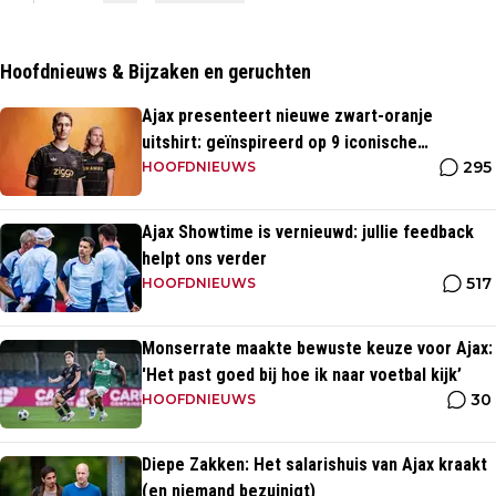
Hoofdnieuws & Bijzaken en geruchten
Ajax presenteert nieuwe zwart-oranje
uitshirt: geïnspireerd op 9 iconische
295
momenten uit clubhistorie
HOOFDNIEUWS
Ajax Showtime is vernieuwd: jullie feedback
helpt ons verder
517
HOOFDNIEUWS
Monserrate maakte bewuste keuze voor Ajax:
'Het past goed bij hoe ik naar voetbal kijk’
30
HOOFDNIEUWS
Diepe Zakken: Het salarishuis van Ajax kraakt
(en niemand bezuinigt)