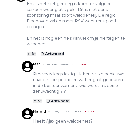
En als het niet genoeg is komt er volgend
seizoen weer gratis geld. Dit is niet eens
sponsoring maar soort weldoenerij. De regio
Eindhoven zal en moet PSV weer terug op 1
brengen.
En het is nog een hels karwei om je hiertegen te
wapenen.
8
+
Antwoord
Msc
10 augustus 2021 om 8:55
+
14160
Precies is knap lastig… ik ben reuze benieuwd
naar de competitie en wat er gaat gebeuren
in de bestuurskamers.. wie wordt als eerste
zenuwachtig ?!?
5
+
Antwoord
Harold
10 augustus 2021 om 15:14
+
11070
Heeft Ajax geen weldoeners?