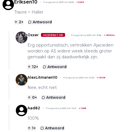
Eriksen10
11 augustus 2021 om 8:00
+
5259
Traore > Haller
2
+
Antwoord
Oxxer
MODERATOR
11 augustus 2021 om 9:36
+
189604
Erg opportunistisch, vertrokken Ajacieden
worden op AS iedere week steeds groter
gemaakt dan zij daadwerkelijk zijn.
12
+
Antwoord
AlexLitmanen10
11 augustus 2021 om 12:20
+
16108
Nee, echt niet
0
+
Antwoord
Aad82
11 augustus 2021 om 12:21
+
1688
100%
1
+
Antwoord