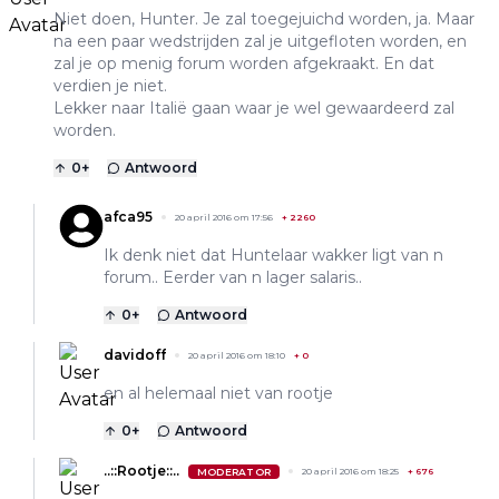
Niet doen, Hunter. Je zal toegejuichd worden, ja. Maar
na een paar wedstrijden zal je uitgefloten worden, en
zal je op menig forum worden afgekraakt. En dat
verdien je niet.
Lekker naar Italië gaan waar je wel gewaardeerd zal
worden.
0
+
Antwoord
afca95
20 april 2016 om 17:56
+
2260
Ik denk niet dat Huntelaar wakker ligt van n
forum.. Eerder van n lager salaris..
0
+
Antwoord
davidoff
20 april 2016 om 18:10
+
0
en al helemaal niet van rootje
0
+
Antwoord
..::Rootje::..
MODERATOR
20 april 2016 om 18:25
+
676