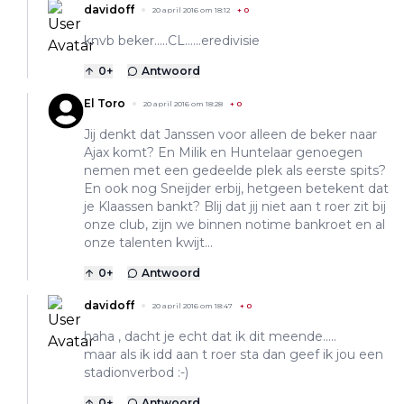
davidoff
20 april 2016 om 18:12
+
0
knvb beker.....CL......eredivisie
0
+
Antwoord
El Toro
20 april 2016 om 18:28
+
0
Jij denkt dat Janssen voor alleen de beker naar
Ajax komt? En Milik en Huntelaar genoegen
nemen met een gedeelde plek als eerste spits?
En ook nog Sneijder erbij, hetgeen betekent dat
je Klaassen bankt? Blij dat jij niet aan t roer zit bij
onze club, zijn we binnen notime bankroet en al
onze talenten kwijt...
0
+
Antwoord
davidoff
20 april 2016 om 18:47
+
0
haha , dacht je echt dat ik dit meende.....
maar als ik idd aan t roer sta dan geef ik jou een
stadionverbod :-)
0
+
Antwoord