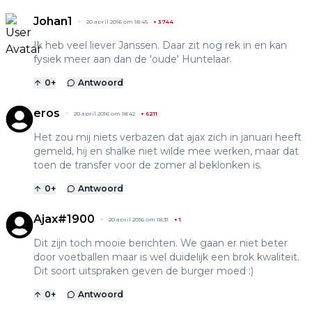
Johan1
20 april 2016 om 18:45
+
3744
Ik heb veel liever Janssen. Daar zit nog rek in en kan
fysiek meer aan dan de 'oude' Huntelaar.
0
+
Antwoord
eros
20 april 2016 om 18:42
+
6211
Het zou mij niets verbazen dat ajax zich in januari heeft
gemeld, hij en shalke niet wilde mee werken, maar dat
toen de transfer voor de zomer al beklonken is.
0
+
Antwoord
Ajax#1900
20 april 2016 om 18:31
+
1
Dit zijn toch mooie berichten. We gaan er niet beter
door voetballen maar is wel duidelijk een brok kwaliteit.
Dit soort uitspraken geven de burger moed :)
0
+
Antwoord