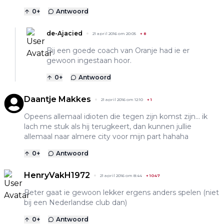
0
+
Antwoord
de-Ajacied
21 april 2016 om 20:05
+
8
Bij een goede coach van Oranje had ie er
gewoon ingestaan hoor.
0
+
Antwoord
Daantje Makkes
21 april 2016 om 12:10
+
1
Opeens allemaal idioten die tegen zijn komst zijn... ik
lach me stuk als hij terugkeert, dan kunnen jullie
allemaal naar almere city voor mijn part hahaha
0
+
Antwoord
HenryVakH1972
21 april 2016 om 8:44
+
1047
Beter gaat ie gewoon lekker ergens anders spelen (niet
bij een Nederlandse club dan)
0
+
Antwoord