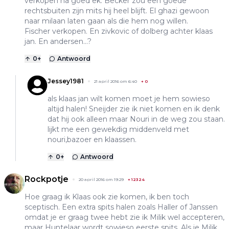
verkopen na goed ek. Becker zou een goede
rechtsbuiten zijn mits hij heel blijft. El ghazi gewoon
naar milaan laten gaan als die hem nog willen.
Fischer verkopen. En zivkovic of dolberg achter klaas
jan. En andersen...?
0
+
Antwoord
Jessey1981
21 april 2016 om 6:40
+
0
als klaas jan wilt komen moet je hem sowieso
altijd halen! Sneijder zie ik niet komen en ik denk
dat hij ook alleen maar Nouri in de weg zou staan.
lijkt me een gewekdig middenveld met
nouri,bazoer en klaassen.
0
+
Antwoord
Rockpotje
20 april 2016 om 19:29
+
12324
Hoe graag ik Klaas ook zie komen, ik ben toch
sceptisch. Een extra spits halen zoals Haller of Janssen
omdat je er graag twee hebt zie ik Milik wel accepteren,
maar Huntelaar wordt sowieso eerste spits. Als je Milik