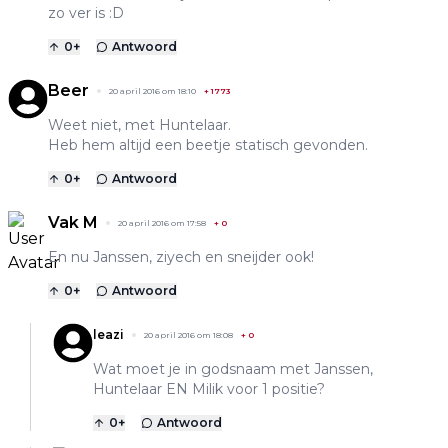
zo ver is :D
0
+
Antwoord
Beer
20 april 2016 om 18:10
+
1773
Weet niet, met Huntelaar.
Heb hem altijd een beetje statisch gevonden.
0
+
Antwoord
Vak M
20 april 2016 om 17:58
+
0
En nu Janssen, ziyech en sneijder ook!
0
+
Antwoord
leazi
20 april 2016 om 18:08
+
0
Wat moet je in godsnaam met Janssen,
Huntelaar EN Milik voor 1 positie?
0
+
Antwoord