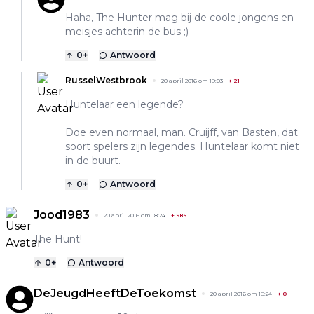
Haha, The Hunter mag bij de coole jongens en
meisjes achterin de bus ;)
0
+
Antwoord
RusselWestbrook
20 april 2016 om 19:03
+
21
Huntelaar een legende?
Doe even normaal, man. Cruijff, van Basten, dat
soort spelers zijn legendes. Huntelaar komt niet
in de buurt.
0
+
Antwoord
Jood1983
20 april 2016 om 18:24
+
986
The Hunt!
0
+
Antwoord
DeJeugdHeeftDeToekomst
20 april 2016 om 18:24
+
0