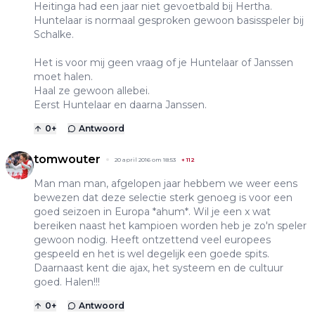
Heitinga had een jaar niet gevoetbald bij Hertha.
Huntelaar is normaal gesproken gewoon basisspeler bij
Schalke.
Het is voor mij geen vraag of je Huntelaar of Janssen
moet halen.
Haal ze gewoon allebei.
Eerst Huntelaar en daarna Janssen.
0
+
Antwoord
tomwouter
20 april 2016 om 18:53
+
112
Man man man, afgelopen jaar hebbem we weer eens
bewezen dat deze selectie sterk genoeg is voor een
goed seizoen in Europa *ahum*. Wil je een x wat
bereiken naast het kampioen worden heb je zo'n speler
gewoon nodig. Heeft ontzettend veel europees
gespeeld en het is wel degelijk een goede spits.
Daarnaast kent die ajax, het systeem en de cultuur
goed. Halen!!!
0
+
Antwoord