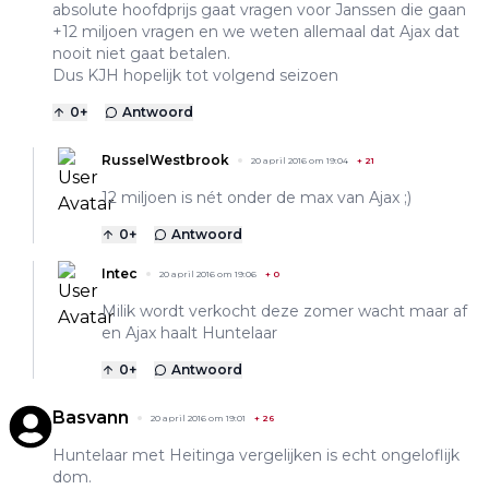
absolute hoofdprijs gaat vragen voor Janssen die gaan
+12 miljoen vragen en we weten allemaal dat Ajax dat
nooit niet gaat betalen.
Dus KJH hopelijk tot volgend seizoen
0
+
Antwoord
RusselWestbrook
20 april 2016 om 19:04
+
21
12 miljoen is nét onder de max van Ajax ;)
0
+
Antwoord
Intec
20 april 2016 om 19:06
+
0
Milik wordt verkocht deze zomer wacht maar af
en Ajax haalt Huntelaar
0
+
Antwoord
Basvann
20 april 2016 om 19:01
+
26
Huntelaar met Heitinga vergelijken is echt ongeloflijk
dom.