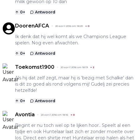
milik gewoon op 10 dan
0
+
Antwoord
DoorenAFCA
20 april 2016 om 18:20
+
0
Ik denk dat hij wel komt als we Champions League
spelen. Nog even afwachten.
0
+
Antwoord
Toekomst1900
20 april 2016 om 18:19
+
2
Als hij dat zelf zegt, maar hij is 'bezig met Schalke' dan
is dit zo goed als rond volgens mij! Gudelj zei precies
hetzelfde!
0
+
Antwoord
Avontia
20 april 2016 om 18:16
+
0
Begint er nu toch wel op te lijken hoor.. Speelt al een
tijdje en ook Huntelaar laat zich er zonder moeite over
los. Direct een shirtje met Huntelaar erop halen als het