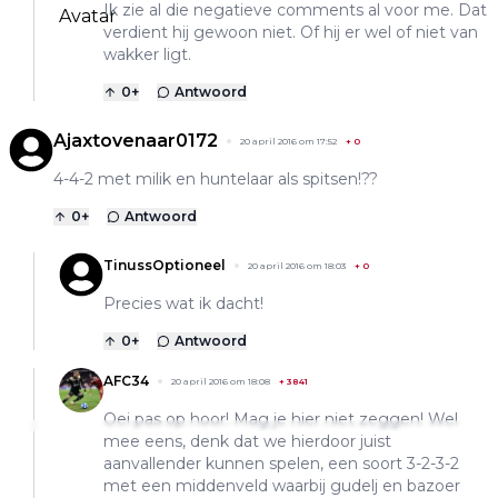
Ik zie al die negatieve comments al voor me. Dat
verdient hij gewoon niet. Of hij er wel of niet van
wakker ligt.
0
+
Antwoord
Ajaxtovenaar0172
20 april 2016 om 17:52
+
0
4-4-2 met milik en huntelaar als spitsen!??
0
+
Antwoord
TinussOptioneel
20 april 2016 om 18:03
+
0
Precies wat ik dacht!
0
+
Antwoord
AFC34
20 april 2016 om 18:08
+
3841
Oei pas op hoor! Mag je hier niet zeggen! Wel
mee eens, denk dat we hierdoor juist
aanvallender kunnen spelen, een soort 3-2-3-2
met een middenveld waarbij gudelj en bazoer