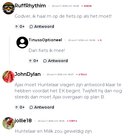
RuffRhythim
20 april 2016 om 18:28
+
25808
Godver, ik haal m op de fiets op als het moet!
0
+
Antwoord
TinussOptioneel
20 april 2016 om 18:28
+
0
Dan fiets ik mee!
0
+
Antwoord
JohnDylan
20 april 2016 om 18:27
+
27522
Ajax moet Huntelaar vragen zijn antwoord klaar te
hebben voordat het EK begint. Twijfelt hij dan nog
steeds dan moet Ajax overgaan op plan B.
0
+
Antwoord
jollie18
20 april 2016 om 18:25
+
10872
Huntelaar en Milik zou geweldig zijn.