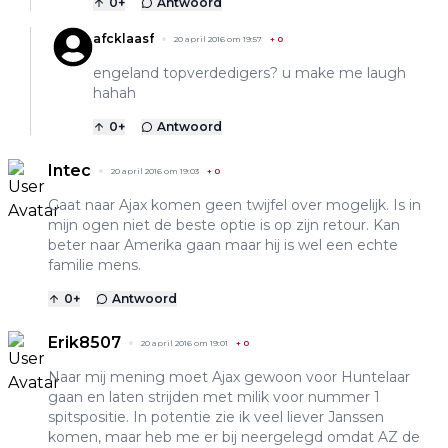
0
+
Antwoord
afcklaasf
20 april 2016 om 19:57
+
0
engeland topverdedigers? u make me laugh
hahah
0
+
Antwoord
Intec
20 april 2016 om 19:03
+
0
Gaat naar Ajax komen geen twijfel over mogelijk. Is in
mijn ogen niet de beste optie is op zijn retour. Kan
beter naar Amerika gaan maar hij is wel een echte
familie mens.
0
+
Antwoord
Erik8507
20 april 2016 om 19:01
+
0
Naar mij mening moet Ajax gewoon voor Huntelaar
gaan en laten strijden met milik voor nummer 1
spitspositie. In potentie zie ik veel liever Janssen
komen, maar heb me er bij neergelegd omdat AZ de