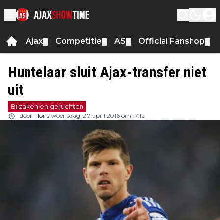
Ajax
Competitie
AS
Official Fanshop
▼
▼
▼
▼
Huntelaar sluit Ajax-transfer niet
uit
Bijzaken en geruchten
door
Floris
woensdag, 20 april 2016 om 17:12