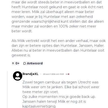
maar die wordt steeds beter in meevoetballen en dat
heeft Huntelaar nooit gekund en gaat ie ook écht niet
meer leren. Milik zal überhaupt alleen maar beter
worden, waar je bij Huntelaar met aan zekerheid
grenzende waarschijnlijkheid kunt stellen dat die alleen
maar minder zal worden en 100% zeker niet meer
beter wordt.
Als Milik vertrekt wordt het een ander verhaal, maar ook
dan zijn er betere opties dan Huntelaar. Janssen, Haller.
Allebei nu al beter in meevoetballen dan Huntelaar ooit
geweest is.
0
+
Antwoord
BrandjeXL
20 april 2016 om 19:31
+
81
Zowel tegen cambuur als tegen Utrecht was
Milik weer om te janken. Elke bal schoot weer
twee meter zijn voet.
Op zulke momenten mis je goede back up.
Janssen halen terwijl Milik er nog zit is
kapitaalvernietiging.