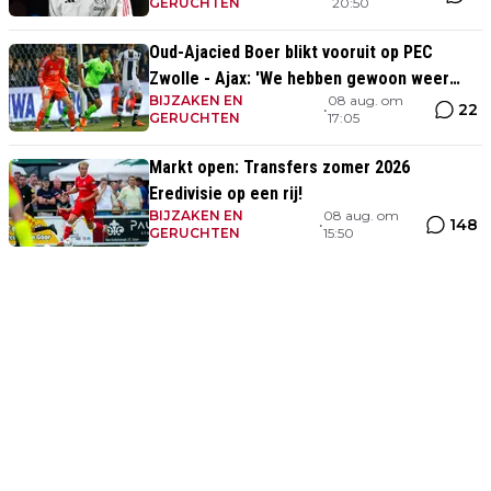
GERUCHTEN
20:50
Oud-Ajacied Boer blikt vooruit op PEC
Zwolle - Ajax: 'We hebben gewoon weer
BIJZAKEN EN
08 aug. om
kans tegen Ajax'
22
•
GERUCHTEN
17:05
Markt open: Transfers zomer 2026
Eredivisie op een rij!
BIJZAKEN EN
08 aug. om
148
•
GERUCHTEN
15:50