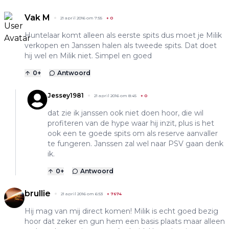
Vak M
21 april 2016 om 7:55
+
0
Huntelaar komt alleen als eerste spits dus moet je Milik
verkopen en Janssen halen als tweede spits. Dat doet
hij wel en Milik niet. Simpel en goed
0
+
Antwoord
Jessey1981
21 april 2016 om 8:45
+
0
dat zie ik janssen ook niet doen hoor, die wil
profiteren van de hype waar hij inzit, plus is het
ook een te goede spits om als reserve aanvaller
te fungeren. Janssen zal wel naar PSV gaan denk
ik.
0
+
Antwoord
brullie
21 april 2016 om 6:53
+
7674
Hij mag van mij direct komen! Milik is echt goed bezig
hoor dat zeker en gun hem een basis plaats maar alleen