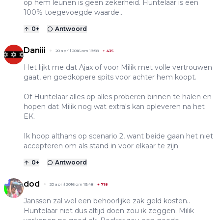
op hem leunen is geen zekerheid. Huntelaar is een
100% toegevoegde waarde...
0
+
Antwoord
Daniii
20 april 2016 om 19:58
+
435
Het lijkt me dat Ajax of voor Milik met volle vertrouwen
gaat, en goedkopere spits voor achter hem koopt.
Of Huntelaar alles op alles proberen binnen te halen en
hopen dat Milik nog wat extra's kan opleveren na het
EK.
Ik hoop althans op scenario 2, want beide gaan het niet
accepteren om als stand in voor elkaar te zijn
0
+
Antwoord
dod
20 april 2016 om 19:48
+
718
Janssen zal wel een behoorlijke zak geld kosten..
Huntelaar niet dus altijd doen zou ik zeggen. Milik