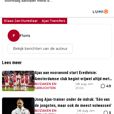
Klaas-Jan Huntelaar
Ajax Transfers
F
Floris
Bekijk berichten van de auteur
Lees meer
Ajax aan vooravond start Eredivisie:
Amsterdamse club begint vrijwel altijd met
BIJZAKEN EN
08 aug. om
zege
49
•
GERUCHTEN
21:00
Jong Ajax-trainer onder de indruk: 'Eén van
de jongsten, maar ook de meest volwassen'
BIJZAKEN EN
08 aug. om
5
•