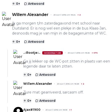
0
+
Antwoord
Willem Alexander
20 april 2016 om 18:24
+
2
Ik ga morgen t/m zaterdagavond met school naar
Duitsland. Er is nog wel een plekje in de bus Klaas-Jan,
desnoods mag je van mijn in de bagageruimte of WC.
0
+
Antwoord
..::Rootje::..
MODERATOR
20 april 2016 om 18:26
+
676
Ga jij lekker op de WC-pot zitten in plaats van een
legende daar te laten zitten.
0
+
Antwoord
Willem Alexander
20 april 2016 om 18:28
+
2
Zure mat gearriveerd, sarcasm off.
0
+
Antwoord
Ajax#1900
20 april 2016 om 18:33
+
1