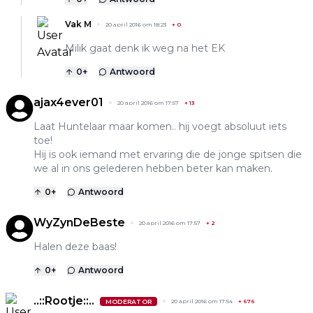
Vak M
20 april 2016 om 18:23
+
0
Milik gaat denk ik weg na het EK
0
+
Antwoord
ajax4ever01
20 april 2016 om 17:57
+
13
Laat Huntelaar maar komen.. hij voegt absoluut iets
toe!
Hij is ook iemand met ervaring die de jonge spitsen die
we al in ons gelederen hebben beter kan maken.
0
+
Antwoord
WyZynDeBeste
20 april 2016 om 17:57
+
2
Halen deze baas!
0
+
Antwoord
..::Rootje::..
MODERATOR
20 april 2016 om 17:54
+
676