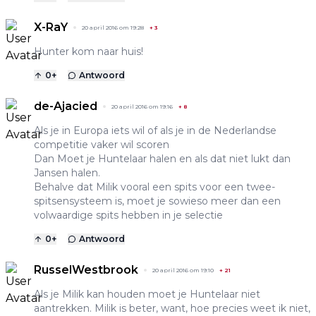
X-RaY
20 april 2016 om 19:28
+
3
Hunter kom naar huis!
0
+
Antwoord
de-Ajacied
20 april 2016 om 19:16
+
8
Als je in Europa iets wil of als je in de Nederlandse
competitie vaker wil scoren
Dan Moet je Huntelaar halen en als dat niet lukt dan
Jansen halen.
Behalve dat Milik vooral een spits voor een twee-
spitsensysteem is, moet je sowieso meer dan een
volwaardige spits hebben in je selectie
0
+
Antwoord
RusselWestbrook
20 april 2016 om 19:10
+
21
Als je Milik kan houden moet je Huntelaar niet
aantrekken. Milik is beter, want, hoe precies weet ik niet,