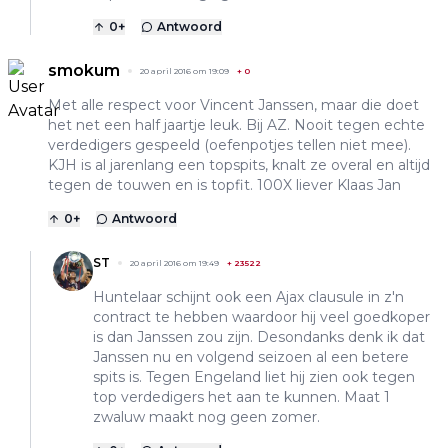
0
+
Antwoord
smokum
20 april 2016 om 19:09
+
0
Met alle respect voor Vincent Janssen, maar die doet
het net een half jaartje leuk. Bij AZ. Nooit tegen echte
verdedigers gespeeld (oefenpotjes tellen niet mee).
KJH is al jarenlang een topspits, knalt ze overal en altijd
tegen de touwen en is topfit. 100X liever Klaas Jan
0
+
Antwoord
ST
20 april 2016 om 19:49
+
23522
Huntelaar schijnt ook een Ajax clausule in z'n
contract te hebben waardoor hij veel goedkoper
is dan Janssen zou zijn. Desondanks denk ik dat
Janssen nu en volgend seizoen al een betere
spits is. Tegen Engeland liet hij zien ook tegen
top verdedigers het aan te kunnen. Maat 1
zwaluw maakt nog geen zomer.